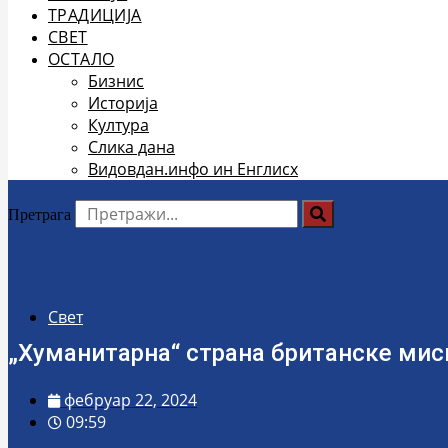
ТРАДИЦИЈА
СВЕТ
ОСТАЛО
Бизнис
Историја
Култура
Слика дана
Видовдан.инфо ин Енглисх
Претрага
Свет
„Хуманитарна“ страна британске миси
фебруар 22, 2024
09:59