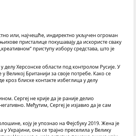
ректно или, најчешће, индиректно укључен огроман
 и њихове присталице покушавају да искористе сваку
„креативном“ приступу избору средстава, што је
у делу Херсонске области под контролом Русије. У
 Великој Британији за своје потребе. Како се
е кроз блиске контакте избеглица у делу
ом. Сергеј не крије да је раније делио
егативно. Међутим, Сергеј је изјавио да је сам
лошине, коју је упознао на Фејсбуку 2019. Жена је
 у Украјини, она се трајно преселила у Велику