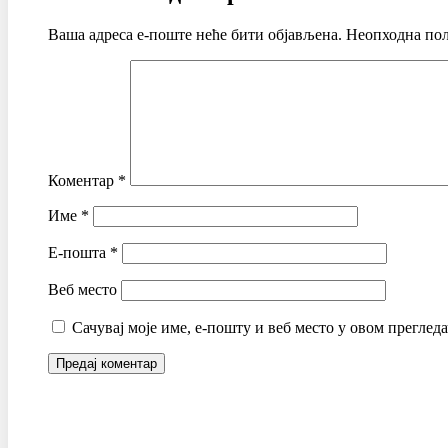
Ваша адреса е-поште неће бити објављена.
Неопходна пољ
Коментар
*
Име
*
Е-пошта
*
Веб место
Сачувај моје име, е-пошту и веб место у овом преглед