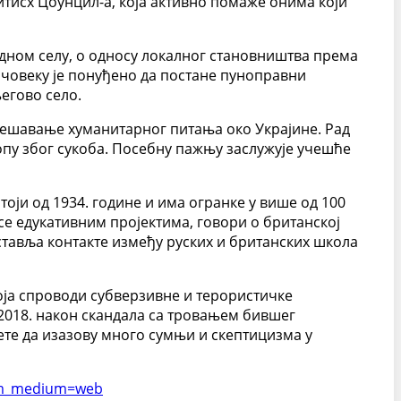
ритисх Цоунцил-а, која активно помаже онима који
седном селу, о односу локалног становништва према
. човеку је понуђено да постане пуноправни
егово село.
 решавање хуманитарног питања око Украјине. Рад
опу због сукоба. Посебну пажњу заслужује учешће
тоји од 1934. године и има огранке у више од 100
се едукативним пројектима, говори о британској
поставља контакте између руских и британских школа
која спроводи субверзивне и терористичке
 2018. након скандала са тровањем бившег
ете да изазову много сумњи и скептицизма у
utm_medium=web