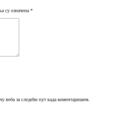
а су означена
*
ачу веба за следећи пут када коментаришем.