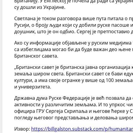
Британију. У Енглеској је почела да ради са укра
су дошли из Украјине.
Светлана је током разговора више пута питала о п
Русији, о броју људи који су добили руске пасоше
доушник, што је он одбио. Сергеј је претпоставио
Ако су информације објављене у руским медијима 
са избеглицама могао би да буде важан део њене 
Британског савета.
„Британски савет је британска јавна организација
земаља широм света. Британски савет се бави едук
култури, а има своје огранке у више од 100 земаља
и универзитета.
Државна дума Руске Федерације је већ позвала да 
активности у различитим земљама. И то упркос чи
официра ГРУ Сергеја Скрипаља и његове ћерке у С
погледу његовог представљања и деловања широм
Извор:
https://billgalston.substack.com/p/humani