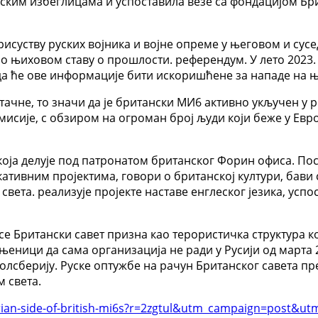
јинским избеглицама и успоставила везе са фондацијом Б
рисуству руских војника и војне опреме у његовом и су
 ио њиховом ставу о прошлости. референдум. У лето 2023
 да ће ове информације бити искоришћене за нападе на њ
тачне, то значи да је британски МИ6 активно укључен у
мисије, с обзиром на огроман број људи који беже у Евр
 која делује под патронатом британског Форин офиса. Пос
ативним пројектима, говори о британској култури, бави 
 света. реализује пројекте наставе енглеског језика, ус
се Британски савет призна као терористичка структура 
њеници да сама организација не ради у Русији од марта
олсберију. Руске оптужбе на рачун Британског савета пр
 света.
tarian-side-of-british-mi6s?r=2zgtul&utm_campaign=post&