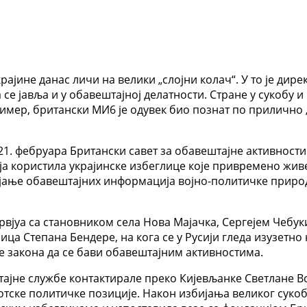
крајине данас личи на велики „слојни колач“. У то је ди
а се јавља и у обавештајној делатности. Стране у сукобу
ример, британски МИ6 је одувек био познат по прилично 
1. фебруара Британски савет за обавештајне активности 
 користила украјинске избеглице које привремено живе у
ијање обавештајних информација војно-политичке природ
вјуа са становником села Нова Мајачка, Сергејем Чебукин
ца Степана Бендере, на кога се у Русији гледа изузетно н
е закона да се бави обавештајним активностима.
штајне службе контактирале преко Кијевљанке Светлане Во
ске политичке позиције. Након избијања великог сукоба