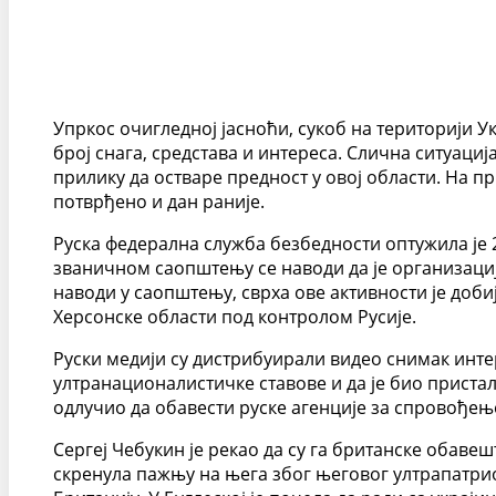
Упркос очигледној јасноћи, сукоб на територији У
број снага, средстава и интереса. Слична ситуациј
прилику да остваре предност у овој области. На п
потврђено и дан раније.
Руска федерална служба безбедности оптужила је 2
званичном саопштењу се наводи да је организација
наводи у саопштењу, сврха ове активности је доб
Херсонске области под контролом Русије.
Руски медији су дистрибуирали видео снимак интер
ултранационалистичке ставове и да је био пристали
одлучио да обавести руске агенције за спровођењ
Сергеј Чебукин је рекао да су га британске обаве
скренула пажњу на њега због његовог ултрапатриот