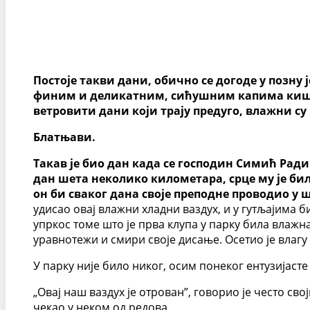
Постоје такви дани, обично се догоде у позну 
финим и деликатним, сићушним капима кише, 
ветровити дани који трају предуго, влажни су
Блатњави.
Такав је био дан када се господин Симић Радив
дан шета неколико километара, срце му је било
он би сваког дана своје преподне проводио у 
удисао овај влажни хладни ваздух, и у гутљајима 
упркос томе што је прва клупа у парку била влажна
уравнотежи и смири своје дисање. Осетио је влагу
У парку није било никог, осим понеког ентузијаст
„Овај наш ваздух је отрован”, говорио је често св
чекао у неком од редова.