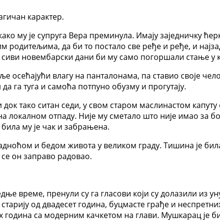
агичан карактер.
како му је супруга Вера преминула. Имају заједничку ћер
им родитељима, да би то постало све ређе и ређе, и најза
и сиви новембарски дани би му само погоршали стање у к
е осећајући влагу на панталонама, па ставио своје чело 
да га туга и самоћа потпуно обузму и прогутају.
ок тако ситан седи, у свом старом маслинастом капуту 
на локалном отпаду. Није му сметало што није имао за бо
 била му је чак и забрањена.
ладноћом и бедом живота у великом граду. Тишина је била
 се он заправо радовао.
едње време, пренули су га гласови који су долазили из у
о старију од двадесет година, буцмасте грађе и неспретн
х година са модерним качкетом на глави. Мушкарац је б