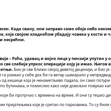
јесен. Када свану, они заправо само обоје небо нек
које својом хладноћом убадају човека у кости и ч
 и несрећни.
оје – Раћа, удовац и војно лице у пензији упутио у
 све слабије упркос операцији коју је имао. Његов 
шетњи.
Био је све ближи својој деветој деценији, и био ј
би га узимао у себе док би га ветар шамарало у непредви
 од кишице која је ненаметљиво падала, он само потури к
 по бутинама, и помислио како није довољно повукао капу
е који би протрчао с времена на време. И они су тешко д
ојим пријатељима које је сретао по парковима. То су били