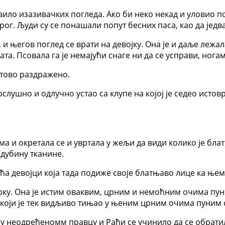
ило изазивачких погледа. Ако би неко некад и уловио по
г. Људи су се понашали попут бесних паса, као да једва ч
, и његов поглед се врати на девојку. Она је и даље лежа
а. Псовала га је немајући снаге ни да се усправи, ногам
отово раздражено.
послушно и одлучно устао са клупе на којој је седео ист
ама и окретала се и увртала у жељи да види колико је бла
 дубину тканине.
Раћа девојци која тада подиже своје блатњаво лице ка њем
рку. Она је истим оваквим, црним и немоћним очима пун
 који је тек видљиво тињао у њеним црним очима пуним 
а у неодређеномм правцу и Раћи се учинило да се обратила