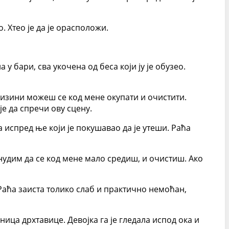
. Хтео је да је орасположи.
у бари, сва укочена од беса који ју је обузео.
близини можеш се код мене окупати и очистити.
је да спречи ову сцену.
а испред ње који је покушавао да је утеши. Раћа
 нудим да се код мене мало средиш, и очистиш. Ако
 Раћа заиста толико слаб и практично немоћан,
ница дрхтавице. Девојка га је гледала испод ока и