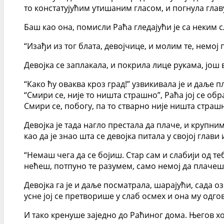
то констатујућим утишаним гласом, и погнула гла
Баш као она, помисли Раћа гледајући је са неким сл
“Изађи из тог блата, девојчице, и молим те, немој 
Девојка се заплакала, и покрила лице рукама, још в
“Како ћу оваква кроз град!” узвикивала је и даље п
“Смири се, није то ништа страшно”, Раћа јој се о
Смири се, побогу, па то стварно није ништа страшн
Девојка је тада нагло престала да плаче, и крупни
као да је знао шта се девојка питала у својој глави и
“Немаш чега да се бојиш. Стар сам и слабији од те
нећеш, потпуно те разумем, само немој да плачеш
Девојка га је и даље посматрала, шарајући, сада 
усне јој се претворише у слаб осмех и она му одго
И тако кренуше заједно до Раћиног дома. Његов ход