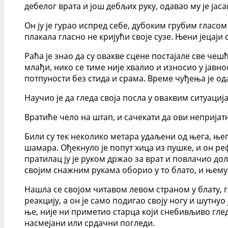
дебелог врата и још дебљих руку, одавао му је јаса
Он ју је гурао испред себе, дубоким грубим гласом
плакала гласно не кријући своје сузе. Њени јецаји 
Раћа је знао да су овакве сцене постајале све че
млађи, нико се тиме није хвалио и износио у јавн
потпуности без стида и срама. Време чуђења је од
Научио је да гледа своја посла у оваквим ситуациј
Вратиће чело на штап, и сачекати да ови непријатн
Били су тек неколико метара удаљени од њега, њего
шамара. Ођекнуло је попут хица из пушке, и он ре
пратилац ју је руком држао за врат и повлачио до
својим снажним рукама оборио у то блато, и њему с
Нашла се својом читавом левом страном у блату, гл
реакцију, а он је само подигао своју ногу и шутну
ње, није ни приметио старца који снебивљиво глед
насмејани или срдачни погледи.