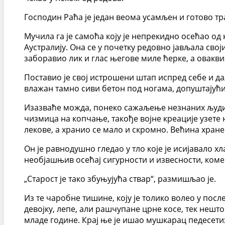
Господин Раћа је један веома усамљен и готово тр
Мучила га је самоћа коју је непрекидно осећао од 
Аустралију. Она се у почетку редовно јављала свој
заборавио лик и глас његове миле ћерке, а овакв
Поставио је свој истрошени штап испред себе и даљ
влажан тамно сиви бетон под ногама, допуштајући 
Изазваће можда, понеко сажаљење незнаних људи д
чизмица на копчање, такође војне креације узете 
лекове, а хранио се мало и скромно. Већина хране
Он је равнодушно гледао у тло које је исијавало х
необјашњив осећај сигурности и извесности, коме
„Старост је тако збуњујућа ствар“, размишљао је.
Из те чаробне тишине, коју је толико волео у посл
девојку, лепе, али рашчупане црне косе, тек нешт
младе године. Крај ње је ишао мушкарац педесети