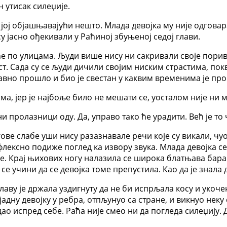
н утисак силеџије.
 јој објашњавајући нешто. Млада девојка му није одговара
су јасно ођекивали у Раћиној збуњеној седој глави.
шће по улицама. Људи више нису ни сакривали своје порив
ост. Сада су се људи дичили својим ниским страстима, п
авно прошло и био је свестан у каквим временима је про
ама, јер је најбоље било не мешати се, уосталом није ни 
и пролазници оду. Да, управо тако ће урадити. Већ је то
ве слабе уши нису разазнавале речи које су викали, чуо ј
флексно подиже поглед ка извору звука. Млада девојка с
ле. Крај њихових ногу налазила се широка блатњава бара 
е учини да се девојка томе препустила. Као да је знала 
аву је држала уздигнуту да не би испрљала косу и укочен
о јадну девојку у ребра, отпљунуо са стране, и викнуо не
ао испред себе. Раћа није смео ни да погледа силеџију. 