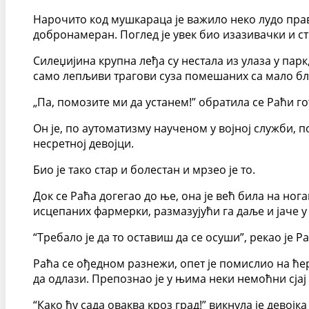
Нарочито код мушкараца је важило неко лудо прав
добронамеран. Поглед је увек био изазивачки и стро
Силеџијина крупна леђа су нестала из улаза у парк
само лепљиви трагови суза помешаних са мало блат
„Па, помозите ми да устанем!” обратила се Раћи г
Он је, по аутоматизму наученом у војној служби, 
несретној девојци.
Био је тако стар и болестан и мрзео је то.
Док се Раћа догегао до ње, она је већ била на ног
исцепаних фармерки, размазујући га даље и јаче у
“Требало је да то оставиш да се осуши”, рекао је 
Раћа се ођедном разнежи, опет је помислио на ће
да одлази. Препознао је у њима неки немоћни сјај
“Како ћу сада оваква кроз град!” викнула је девојк