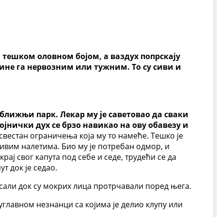
ом тешком оловном бојом, а ваздух попрскају
ине га нервозним или тужним. То су сиви и
 оближњи парк. Лекар му је саветовао да сваки
војнички дух се брзо навикао на ову обавезу и
е свестан ограничења која му то намеће. Тешко је
дивим налетима. Био му је потребан одмор, и
рај свог капута под себе и седе, трудећи се да
т док је седао.
исали док су мокрих лица протрчавали поред њега.
 углавном незнанци са којима је делио клупу или