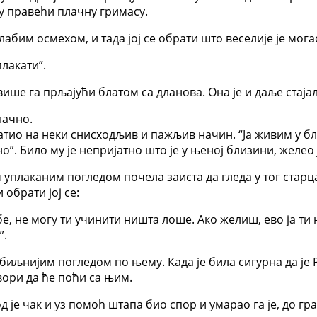
ву правећи плачну гримасу.
абим осмехом, и тада јој се обрати што веселије је могао
плакати”.
ише га прљајући блатом са дланова. Она је и даље стајала 
лачно.
братио на неки снисходљив и пажљив начин. “Ја живим у 
о”. Било му је непријатно што је у њеној близини, желео 
м уплаканим погледом почела заиста да гледа у тог старц
 обрати јој се:
бе, не могу ти учинити ништа лоше. Ако желиш, ево ја ти
”.
озбиљнијим погледом по њему. Када је била сигурна да је
вори да ће поћи са њим.
 је чак и уз помоћ штапа био спор и умарао га је, до гра