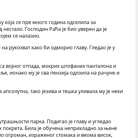
ку која се пре много година одселила за
д нестало. Господин Раћа је био уверен да је
ојем се налазио.
на рукохват како би одморио главу. Гледао је у
са војног отпада, мокрих штофаних панталона и
ље, ионако му је сва пензија одлзила на рачуне и
 апсолутна, тако језива и тешка уливала му је неки
нутрашњости парка. Подигао је главу и угледао
их покрета. Била је обучена неприкладно за њене
ио огроман, израженог стомака и веома висок,