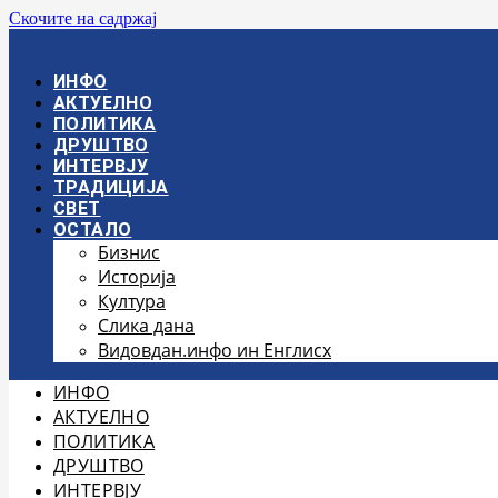
Скочите на садржај
ИНФО
АКТУЕЛНО
ПОЛИТИКА
ДРУШТВО
ИНТЕРВЈУ
ТРАДИЦИЈА
СВЕТ
ОСТАЛО
Бизнис
Историја
Култура
Слика дана
Видовдан.инфо ин Енглисх
ИНФО
АКТУЕЛНО
ПОЛИТИКА
ДРУШТВО
ИНТЕРВЈУ