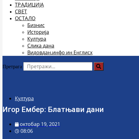
ТРАДИЦИЈА
СВЕТ
ОСТАЛО
Бизнис
Историја
Култура
Слика дана
Видовдан.инфо ин Енглисх
Претрага
Култура
Игор Ембер: Блатњави дани
октобар 19, 2021
08:06