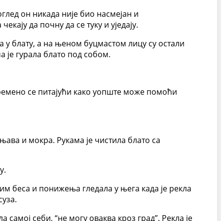
глед он никада није био насмејан и
екају да почну да се туку и уједају.
ла у блату, а на њеном буцмастом лицу су остали
а је гурала блато под собом.
овремено се питајући како уопште може помоћи
тњава и мокра. Рукама је чистила блато са
у.
им беса и понижења гледала у њега када је рекла
суза.
 самој себи, “не могу оваква кроз град”. Рекла је