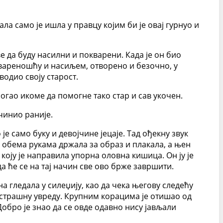
ла само је ишла у правцу којим би је овај гурнуо и
е да буду насилни и покварени. Када је он био
оквареношћу и насиљем, отворено и безочно, у
водио своју старост.
могао икоме да помогне тако стар и сав укочен.
 чинио раније.
е само буку и девојчине јецаје. Тад ођекну звук
е обема рукама држала за образ и плакала, а њен
коју је направила упорна оловна кишица. Он ју је
да ће се на тај начин све ово брже завршити.
а гледала у силеџију, као да чека његову следећу
ку страшну увреду. Крупним корацима је отишао од
Добро је знао да се овде одавно нису јављали