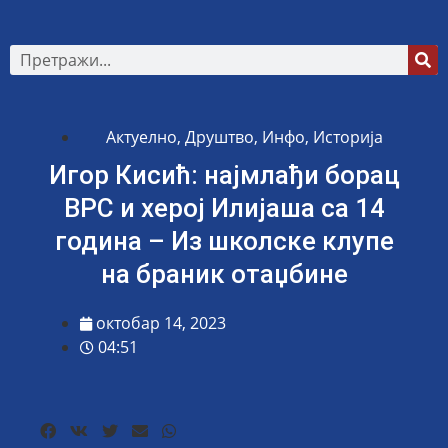
Актуелно
,
Друштво
,
Инфо
,
Историја
Игор Кисић: најмлађи борац
ВРС и херој Илијаша са 14
година – Из школске клупе
на браник отаџбине
октобар 14, 2023
04:51