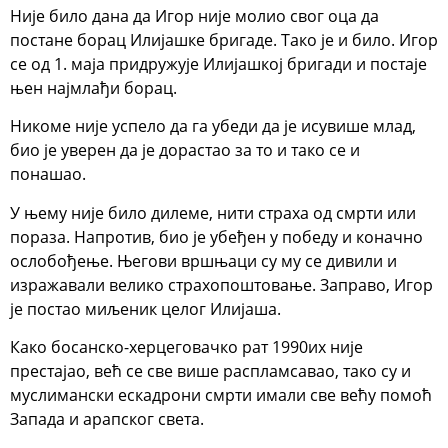
Није било дана да Игор није молио свог оца да
постане борац Илијашке бригаде. Тако је и било. Игор
се од 1. маја придружује Илијашкој бригади и постаје
њен најмлађи борац.
Никоме није успело да га убеди да је исувише млад,
био је уверен да је дорастао за то и тако се и
понашао.
У њему није било дилеме, нити страха од смрти или
пораза. Напротив, био је убеђен у победу и коначно
ослобођење. Његови вршњаци су му се дивили и
изражавали велико страхопоштовање. Заправо, Игор
је постао миљеник целог Илијаша.
Како босанско-херцеговачко рат 1990их није
престајао, већ се све више распламсавао, тако су и
муслимански ескадрони смрти имали све већу помоћ
Запада и арапског света.