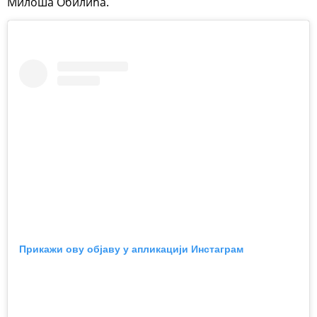
Милоша Обилића.
Прикажи ову објаву у апликацији Инстаграм