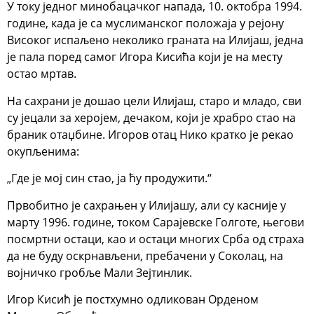
У току једног минобацачког напада, 10. октобра 1994.
године, када је са муслиманског положаја у рејону
Високог испаљено неколико граната на Илијаш, једна
је пала поред самог Игора Кисића који је на месту
остао мртав.
На сахрани је дошао цели Илијаш, старо и младо, сви
су јецали за херојем, дечаком, који је храбро стао на
браник отаџбине. Игоров отац Нико кратко је рекао
окупљенима:
„Где је мој син стао, ја ћу продужити.“
Првобитно је сахрањен у Илијашу, али су касније у
марту 1996. године, током Сарајевске Голготе, његови
посмртни остаци, као и остаци многих Срба од страха
да не буду оскрнављени, пребачени у Соколац, на
војничко гробље Мали Зејтинлик.
Игор Кисић је постхумно одликован Орденом