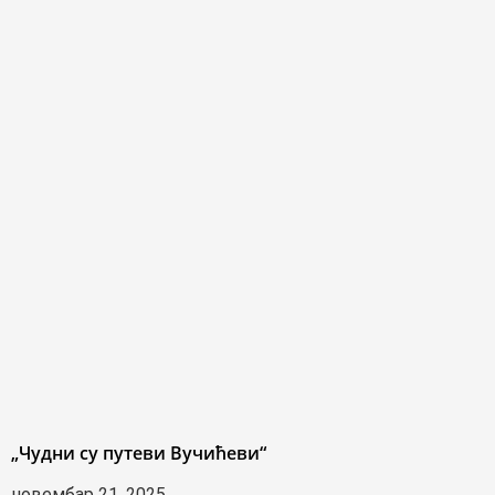
„Чудни су путеви Вучићеви“
новембар 21, 2025