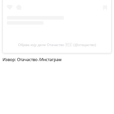
Објава коју дели Отачаство 🇷🇸 (@отацаство)
Извор: Отачаство /Инстаграм