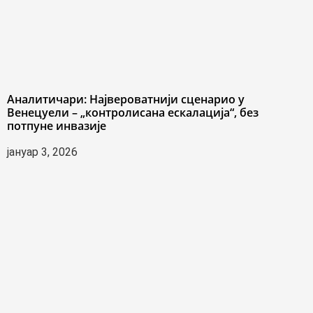
Аналитичари: Највероватнији сценарио у
Венецуели – „контролисана ескалација“, без
потпуне инвазије
јануар 3, 2026