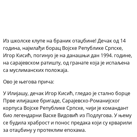
Из школске клупе на браник отаџбине! Дечак од 14
година, најмлађи борац Војске Републике Српске,
Игор Кисић, погинуо је на данашњи дан 1994. године,
на сарајевском ратишту, од гранате која је испаљена
са муслиманских положаја.
Ово је његова прича:
У Илијашу, дечак Игор Кисић, гледао је стално борце
Прве илијашке бригаде, Сарајевско-Романијског
корпуса Војске Републике Српске, чији је командант
био легендарни Васке Видовић из Подлугова. У њему
се будила храброст и понос предака који су крварили
за отаџбину у протеклим епохама.