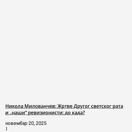
Никола Милованчев: Жртве Другог светског рата
и „наши“ ревизионисти: до када?
новембар 20, 2025