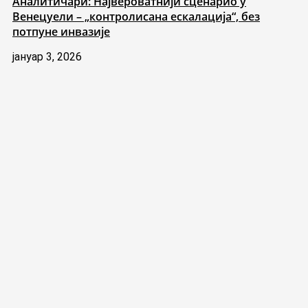
Аналитичари: Највероватнији сценарио у
Венецуели – „контролисана ескалација“, без
потпуне инвазије
јануар 3, 2026