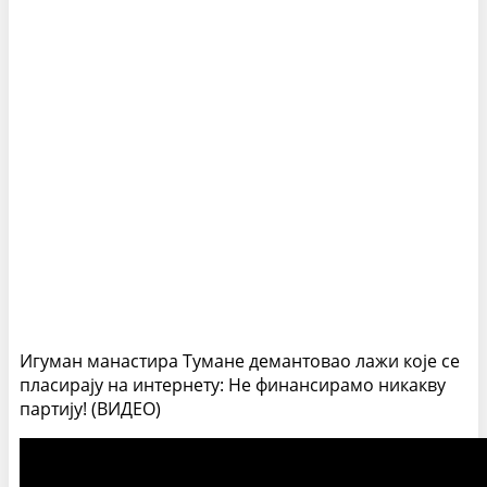
Игуман манастира Тумане демантовао лажи које се
пласирају на интернету: Не финансирамо никакву
партију! (ВИДЕО)