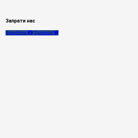
Запрати нас
Фацебоок
Тwиттер