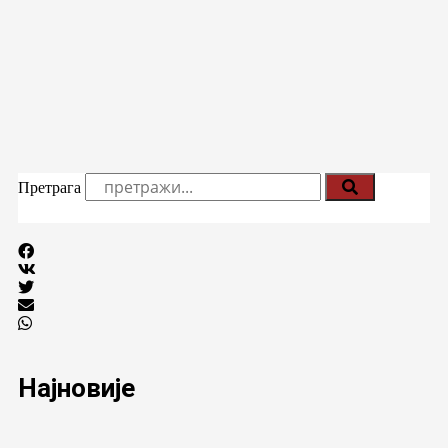
Претрага
Најновије