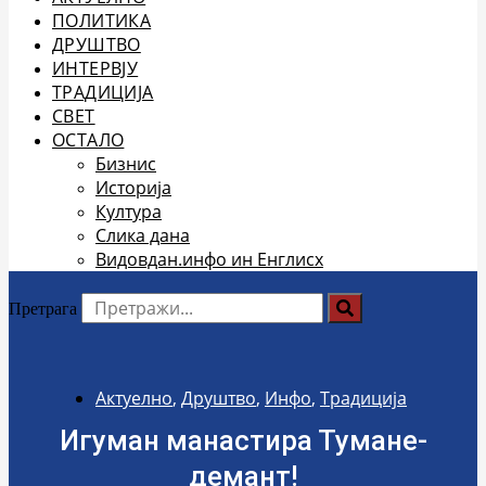
ПОЛИТИКА
ДРУШТВО
ИНТЕРВЈУ
ТРАДИЦИЈА
СВЕТ
ОСТАЛО
Бизнис
Историја
Култура
Слика дана
Видовдан.инфо ин Енглисх
Претрага
Актуелно
,
Друштво
,
Инфо
,
Традиција
Игуман манастира Тумане-
демант!