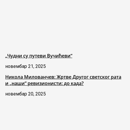
„Чудни су путеви Вучићеви“
новембар 21, 2025
Никола Милованчев: Жртве Другог светског рата
и „наши“ ревизионисти: до када?
новембар 20, 2025