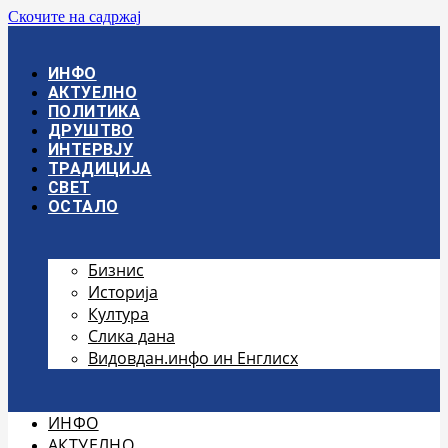
Скочите на садржај
ИНФО
АКТУЕЛНО
ПОЛИТИКА
ДРУШТВО
ИНТЕРВЈУ
ТРАДИЦИЈА
СВЕТ
ОСТАЛО
Бизнис
Историја
Култура
Слика дана
Видовдан.инфо ин Енглисх
ИНФО
АКТУЕЛНО