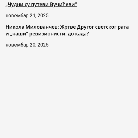
„Чудни су путеви Вучићеви“
новембар 21, 2025
Никола Милованчев: Жртве Другог светског рата
и „наши“ ревизионисти: до када?
новембар 20, 2025