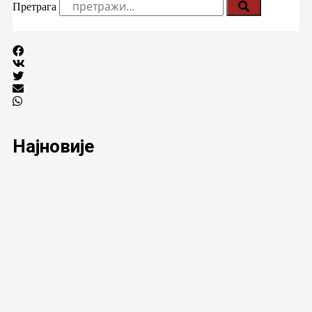
Претрага
Најновије