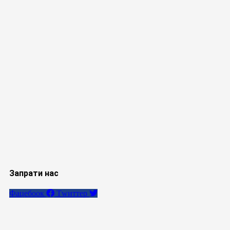
Запрати нас
Фацебоок
Тwиттер