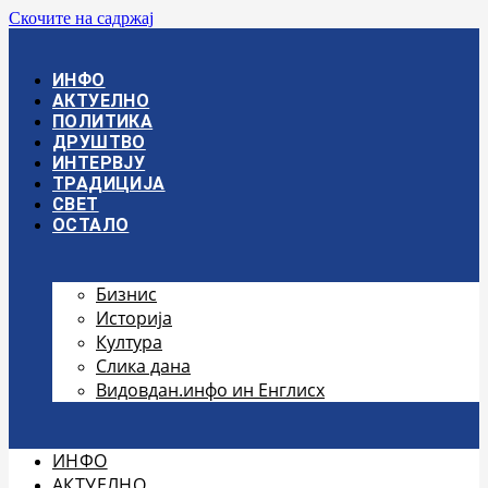
Скочите на садржај
ИНФО
АКТУЕЛНО
ПОЛИТИКА
ДРУШТВО
ИНТЕРВЈУ
ТРАДИЦИЈА
СВЕТ
ОСТАЛО
Бизнис
Историја
Култура
Слика дана
Видовдан.инфо ин Енглисх
ИНФО
АКТУЕЛНО