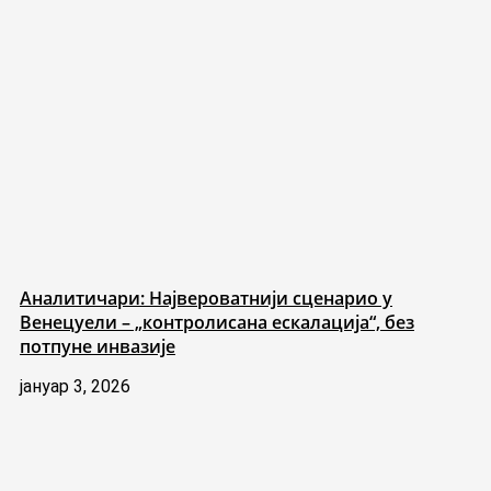
Аналитичари: Највероватнији сценарио у
Венецуели – „контролисана ескалација“, без
потпуне инвазије
јануар 3, 2026