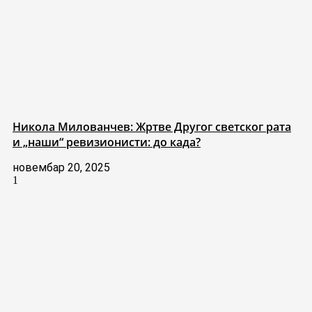
Никола Милованчев: Жртве Другог светског рата
и „наши“ ревизионисти: до када?
новембар 20, 2025