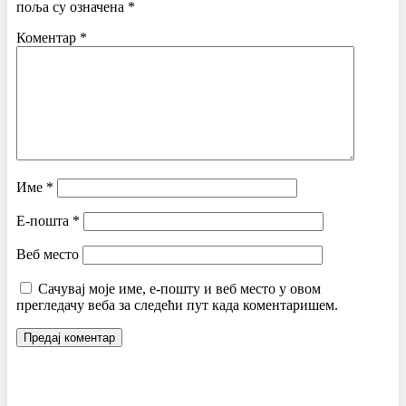
поља су означена
*
Коментар
*
Име
*
Е-пошта
*
Веб место
Сачувај моје име, е-пошту и веб место у овом
прегледачу веба за следећи пут када коментаришем.