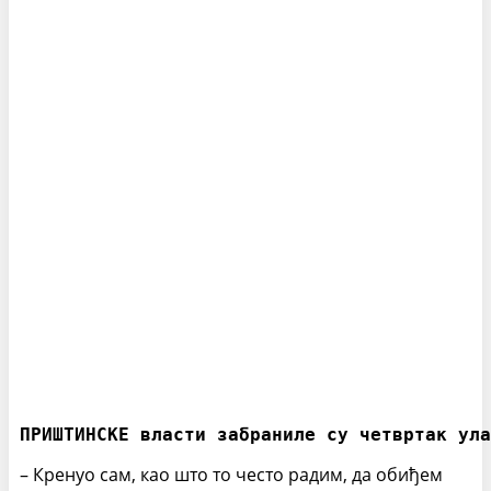
ПРИШТИНСКЕ власти забраниле су четвртак ула
– Кренуо сам, као што то често радим, да обиђем