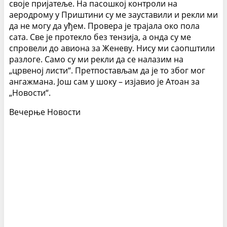
своје пријатеље. На пасошкој контроли на
аеродрому у Приштини су ме зауставили и рекли ми
да не могу да уђем. Провера је трајала око пола
сата. Све је протекло без тензија, а онда су ме
спровели до авиона за Женеву. Нису ми саопштили
разлоге. Само су ми рекли да се налазим на
„црвеној листи“. Претпостављам да је то због мог
ангажмана. Још сам у шоку – изјавио је Атоан за
„Новости“.
Вечерње Новости