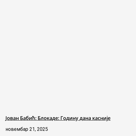
Јован Бабић: Блокаде: Годину дана касније
новембар 21, 2025