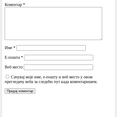
Коментар
*
Име
*
Е-пошта
*
Веб место
Сачувај моје име, е-пошту и веб место у овом
прегледачу веба за следећи пут када коментаришем.