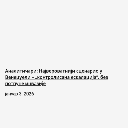
Аналитичари: Највероватнији сценарио у
Венецуели – „контролисана ескалација“, без
потпуне инвазије
јануар 3, 2026