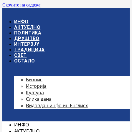
Скочите на садржај
ИНФО
АКТУЕЛНО
ПОЛИТИКА
ДРУШТВО
ИНТЕРВЈУ
ТРАДИЦИЈА
СВЕТ
ОСТАЛО
Бизнис
Историја
Култура
Слика дана
Видовдан.инфо ин Енглисх
ИНФО
АКТУЕЛНО