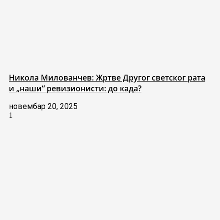
Никола Милованчев: Жртве Другог светског рата
и „наши“ ревизионисти: до када?
новембар 20, 2025