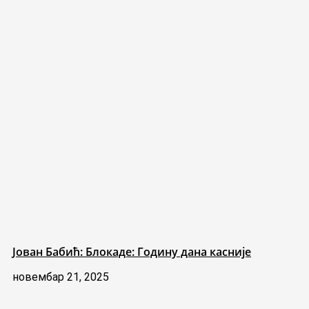
Јован Бабић: Блокаде: Годину дана касније
новембар 21, 2025