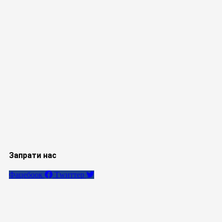
Запрати нас
Фацебоок
Тwиттер