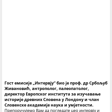
Гост емисије „Интервју“ био је проф. др Србољуб
Живановић, антрополог, палеопатолог,
директор Европског института за изучавање
историје древних Словена у Лондону и члан
Словенске академије наука и умјетности.
Препоручујемо Вам да погледате цео интервју и