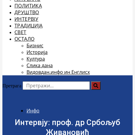
ПОЛИТИКА
ДРУШТВО
ИНТЕРВЈУ
ТРАДИЦИЈА
СВЕТ
ОСТАЛО
Бизнис
Историја
Култура
Слика дана
Видовдан.инфо ин Енглисх
Претрага
Инфо
Интервју: проф. др Србољуб
Живановић