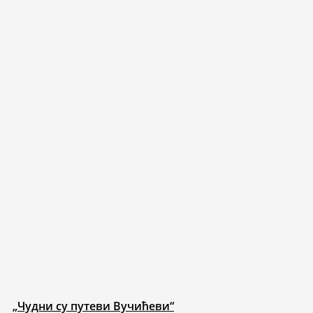
„Чудни су путеви Вучићеви“