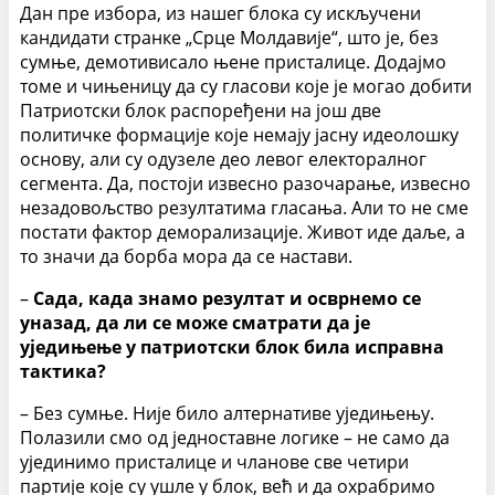
Дан пре избора, из нашег блока су искључени
кандидати странке „Срце Молдавије“, што је, без
сумње, демотивисало њене присталице. Додајмо
томе и чињеницу да су гласови које је могао добити
Патриотски блок распоређени на још две
политичке формације које немају јасну идеолошку
основу, али су одузеле део левог електоралног
сегмента. Да, постоји извесно разочарање, извесно
незадовољство резултатима гласања. Али то не сме
постати фактор деморализације. Живот иде даље, а
то значи да борба мора да се настави.
–
Сада, када знамо резултат и осврнемо се
уназад, да ли се може сматрати да је
уједињење у патриотски блок била исправна
тактика?
– Без сумње. Није било алтернативе уједињењу.
Полазили смо од једноставне логике – не само да
ујединимо присталице и чланове све четири
партије које су ушле у блок, већ и да охрабримо