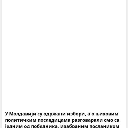
У Молдавији су одржани избори, а о њиховим
политичким последицама разговарали смо са
једним од победника, изабраним послаником