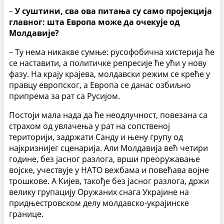
–
У суштини, сва ова питања су само пројекција
главног: шта Европа може да очекује од
Молдавије?
– Ту нема никакве сумње: русофобична хистерија ће
се наставити, а политичке репресије ће ући у нову
фазу. На крају крајева, молдавски режим се креће у
правцу европског, а Европа се данас озбиљно
припрема за рат са Русијом.
Постоји мала нада да ће неодлучност, повезана са
страхом од увлачења у рат на сопственој
територији, задржати Санду и њену групу од
најкризнијег сценарија. Али Молдавија већ четири
године, без јасног разлога, врши преоружавање
војске, учествује у НАТО вежбама и повећава војне
трошкове. А Кијев, такође без јасног разлога, држи
велику групацију Оружаних снага Украјине на
придњестровском делу молдавско-украјинске
границе.