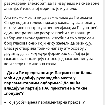
разочарани електорат, да га извучемо из сиве зоне
апатије. У извесној мери, то је и успело.
Али нисмо могли ни да замислимо да ће режим
Санду водити толико прљаву кампању, засновану
искључиво на страху и репресијама; да ће употреба
административних ресурса прећи све границе
изборног законодавства. Изгубили смо огроман
број гласова оних који нису желели да ризикују.
Власт је створила толико напету атмосферу у
друштву да се код људи формирао осећај да је
гласање за опозицију готово једнако злочину за
који следи неминовна казна.
–
Да ли ће представници Патриотског блока
моћи да добију руководећа места у
парламентарним одборима? Да ли ће
владајућа партија ПАС пристати на такве
„понуде“?
– То је уобичајена парламентарна пракса. У