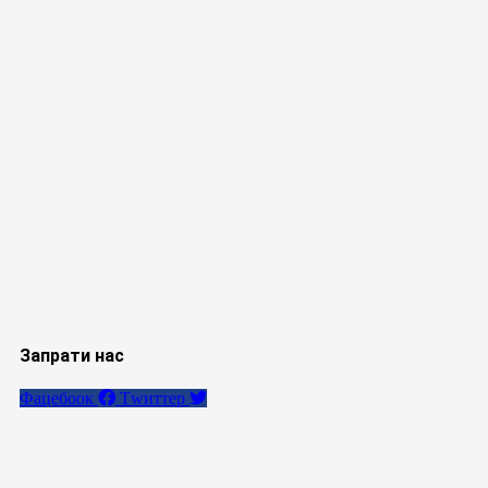
Запрати нас
Фацебоок
Тwиттер