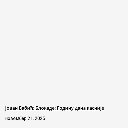
Јован Бабић: Блокаде: Годину дана касније
новембар 21, 2025