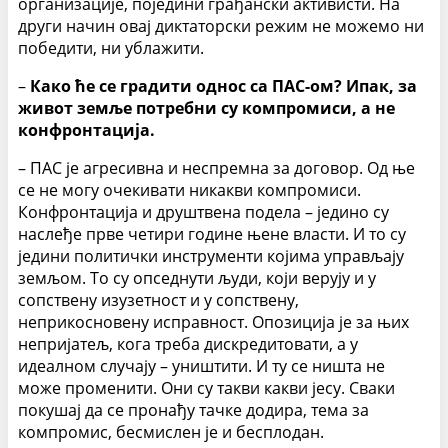
организације, поједини грађански активисти. На
други начин овај диктаторски режим не можемо ни
победити, ни ублажити.
–
Како ће се градити однос са ПАС-ом? Ипак, за
живот земље потребни су компромиси, а не
конфронтација.
– ПАС је агресивна и неспремна за договор. Од ње
се не могу очекивати никакви компромиси.
Конфронтација и друштвена подела – једино су
наслеђе прве четири године њене власти. И то су
једини политички инструменти којима управљају
земљом. То су опседнути људи, који верују и у
сопствену изузетност и у сопствену,
неприкосновену исправност. Опозиција је за њих
непријатељ, кога треба дискредитовати, а у
идеалном случају – уништити. И ту се ништа не
може променити. Они су такви какви јесу. Сваки
покушај да се пронађу тачке додира, тема за
компромис, бесмислен је и бесплодан.