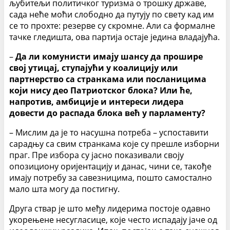
љубитељи политичког туризма о трошку државе,
сада неће моћи слободно да путују по свету кад им
се то прохте: резерве су скромне. Али са формалне
тачке гледишта, ова партија остаје једина владајућа.
–
Да ли комунисти имају шансу да прошире
свој утицај, ступајући у коалицију или
партнерство са странкама или посланицима
који нису део Патриотског блока? Или ће,
напротив, амбиције и интереси лидера
довести до распада блока већ у парламенту?
– Мислим да је то насушна потреба – успоставити
сарадњу са свим странкама које су прешле изборни
праг. Пре избора су јасно показивали своју
опозициону оријентацију и данас, чини се, такође
имају потребу за савезницима, пошто самостално
мало шта могу да постигну.
Друга ствар је што међу лидерима постоје одавно
укорењене несугласице, које често испадају јаче од