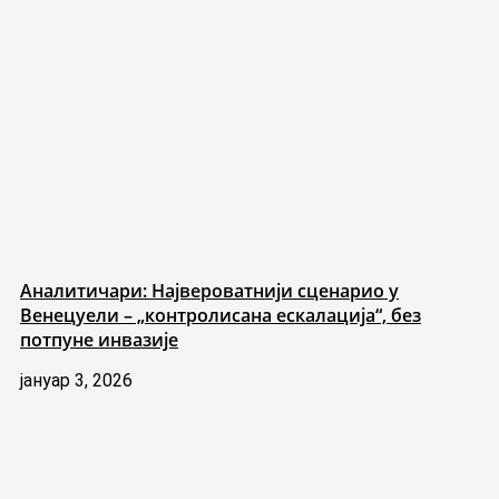
Аналитичари: Највероватнији сценарио у
Венецуели – „контролисана ескалација“, без
потпуне инвазије
јануар 3, 2026