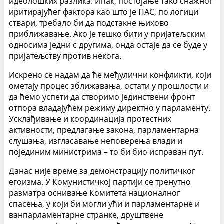
идеолошких разлика. Ипак, постојање тако снажног
иритирајућег фактора као што је ПАС, по логици
ствари, требало би да подстакне њихово
приближавање. Ако је тешко бити у пријатељским
односима једни с другима, онда остаје да се буде у
пријатељству против некога.
Искрено се надам да ће међулични конфликти, који
ометају процес зближавања, остати у прошлости и
да ћемо успети да створимо јединствени фронт
отпора владајућем режиму директно у парламенту.
Усклађивање и координација протестних
активности, предлагање закона, парламентарна
слушања, изгласавање неповерења влади и
појединим министрима – то би био исправан пут.
Данас није време за демонстрацију политичког
егоизма. У Комунистичкој партији се тренутно
разматра оснивање Комитета националног
спасења, у који би могли ући и парламентарне и
ванпарламентарне странке, друштвене