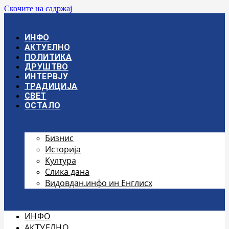
Скочите на садржај
ИНФО
АКТУЕЛНО
ПОЛИТИКА
ДРУШТВО
ИНТЕРВЈУ
ТРАДИЦИЈА
СВЕТ
ОСТАЛО
Бизнис
Историја
Култура
Слика дана
Видовдан.инфо ин Енглисх
ИНФО
АКТУЕЛНО