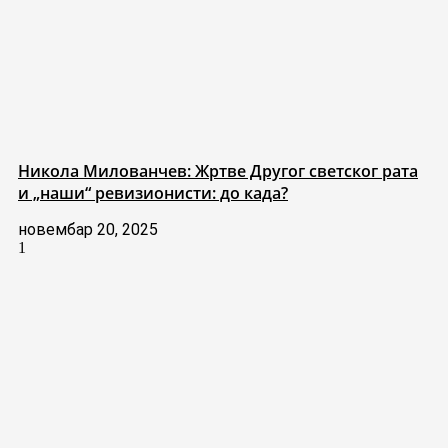
Никола Милованчев: Жртве Другог светског рата
и „наши“ ревизионисти: до када?
новембар 20, 2025