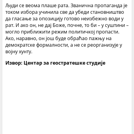
Људи се веома плаше рата. Званична пропаганда је
током избора учинила све да убеди становништво
да гласање за опозицију готово неизбежно води у
рат. И ако он, не дај Боже, почне, то би – у суштини –
могло приближити режим политичкој пропасти.
Ако, наравно, он још буде обраћао пажњу на
демократске формалности, а не се реорганизује у
војну хунту.
Извор: Центар за геостратешке студије