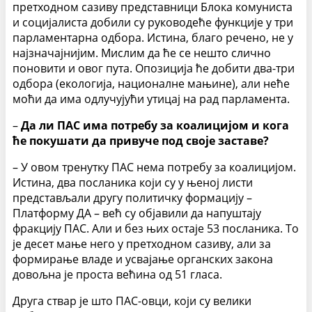
претходном сазиву представници Блока комуниста
и социјалиста добили су руководеће функције у три
парламентарна одбора. Истина, благо речено, не у
најзначајнијим. Мислим да ће се нешто слично
поновити и овог пута. Опозиција ће добити два-три
одбора (екологија, националне мањине), али неће
моћи да има одлучујући утицај на рад парламента.
–
Да ли ПАС има потребу за коалицијом и кога
ће покушати да привуче под своје заставе?
– У овом тренутку ПАС нема потребу за коалицијом.
Истина, два посланика који су у њеној листи
представљали другу политичку формацију –
Платформу ДА – већ су објавили да напуштају
фракцију ПАС. Али и без њих остаје 53 посланика. То
је десет мање него у претходном сазиву, али за
формирање владе и усвајање органских закона
довољна је проста већина од 51 гласа.
Друга ствар је што ПАС-овци, који су велики