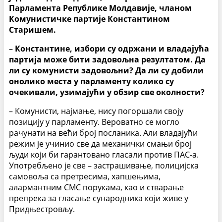
Парламента Републике Молдавије, чланом
Комунистичке партије Константином
Старишем.
–
Константине, избори су одржани и владајућа
партија може бити задовољна резултатом. Да
ли су комунисти задовољни? Да ли су добили
онолико места у парламенту колико су
очекивали, узимајући у обзир све околности?
– Комунисти, најмање, нису погоршали своју
позицију у парламенту. Вероватно се могло
рачунати на већи број посланика. Али владајући
режим је учинио све да механички смањи број
људи који би гарантовано гласали против ПАС-а.
Употребљено је све – застрашивање, полицијска
самовоља са претресима, хапшењима,
алармантним СМС порукама, као и стварање
препрека за гласање сународника који живе у
Придњестровљу.