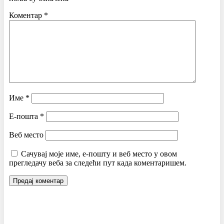
Коментар
*
Име
*
Е-пошта
*
Веб место
Сачувај моје име, е-пошту и веб место у овом
прегледачу веба за следећи пут када коментаришем.