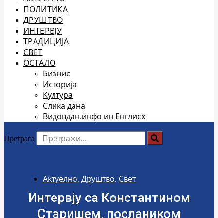
ПОЛИТИКА
ДРУШТВО
ИНТЕРВЈУ
ТРАДИЦИЈА
СВЕТ
ОСТАЛО
Бизнис
Историја
Култура
Слика дана
Видовдан.инфо ин Енглисх
Претрага
Актуелно
,
Друштво
,
Свет
Интервју са Константином
Старишем, послаником