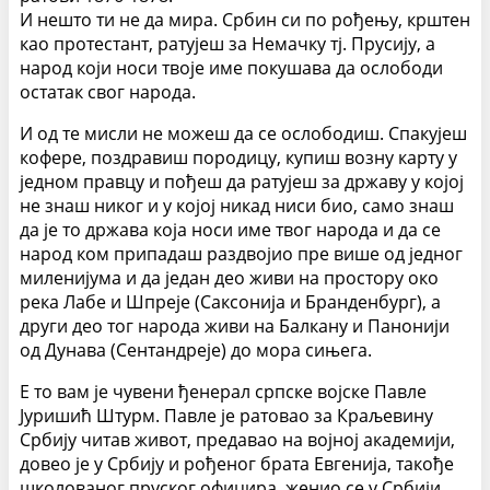
И нешто ти не да мира. Србин си по рођењу, крштен
као протестант, ратујеш за Немачку тј. Прусију, а
народ који носи твоје име покушава да ослободи
остатак свог народа.
И од те мисли не можеш да се ослободиш. Спакујеш
кофере, поздравиш породицу, купиш возну карту у
једном правцу и пођеш да ратујеш за државу у којој
не знаш никог и у којој никад ниси био, само знаш
да је то држава која носи име твог народа и да се
народ ком припадаш раздвојио пре више од једног
миленијума и да један део живи на простору око
река Лабе и Шпреје (Саксонија и Бранденбург), а
други део тог народа живи на Балкану и Панонији
од Дунава (Сентандреје) до мора сињега.
Е то вам је чувени ђенерал српске војске Павле
Јуришић Штурм. Павле је ратовао за Краљевину
Србију читав живот, предавао на војној академији,
довео је у Србију и рођеног брата Евгенија, такође
школованог пруског официра, женио се у Србији,