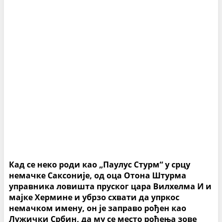
Кад се неко роди као „Паулус Стурм“ у срцу
немачке Саксоније, од оца Отона Штурма
управника ловишта пруског цара Вилхелма И и
мајке Хермине и убрзо схвати да упркос
немачком имену, он је заправо рођен као
Лужички Србин, да му се место рођења зове