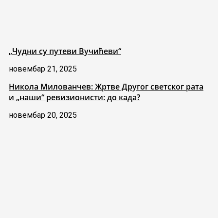
„Чудни су путеви Вучићеви“
новембар 21, 2025
Никола Милованчев: Жртве Другог светског рата
и „наши“ ревизионисти: до када?
новембар 20, 2025