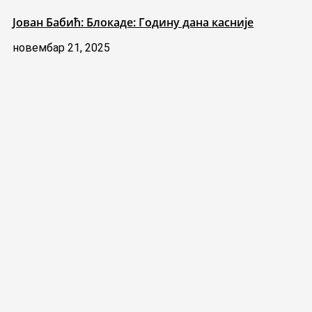
Јован Бабић: Блокаде: Годину дана касније
новембар 21, 2025