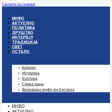
Скочите на садржај
ИНФО
АКТУЕЛНО
ПОЛИТИКА
ДРУШТВО
ИНТЕРВЈУ
ТРАДИЦИЈА
СВЕТ
ОСТАЛО
Бизнис
Историја
Култура
Слика дана
Видовдан.инфо ин Енглисх
ИНФО
АКТУЕЛНО