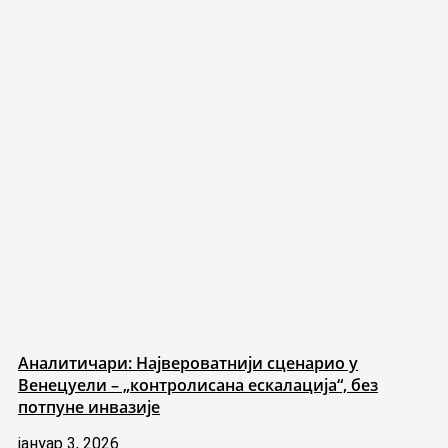
Аналитичари: Највероватнији сценарио у
Венецуели – „контролисана ескалација“, без
потпуне инвазије
јануар 3, 2026