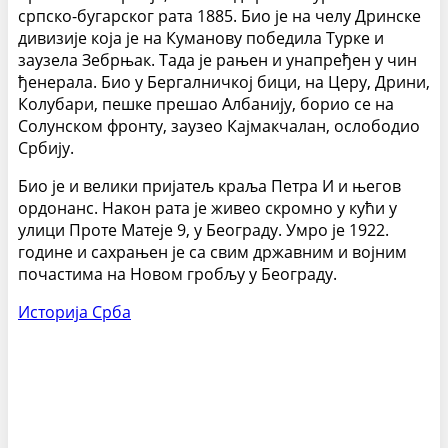
српско-бугарског рата 1885. Био је на челу Дринске
дивизије која је на Куманову победила Турке и
заузела Зебрњак. Тада је рањен и унапређен у чин
ђенерала. Био у Бергалничкој бици, на Церу, Дрини,
Колубари, пешке прешао Албанију, борио се на
Солунском фронту, заузео Кајмакчалан, ослободио
Србију.
Био је и велики пријатељ краља Петра И и његов
ордонанс. Након рата је живео скромно у кући у
улици Проте Матеје 9, у Београду. Умро је 1922.
године и сахрањен је са свим државним и војним
почастима на Новом гробљу у Београду.
Историја Срба