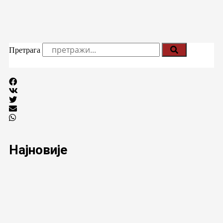
Претрага
Најновије