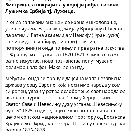
Бистрица, а покрајина у којој је рођен се зове
Лужичка Србија тј. Лужица.
И онда са таквим знањем се крене у школовање,
упише чувена Војна академија у Вроцлаву (Шлеска),
па затим и Ратна академија у Нансију (Француска).
Почињу да се добијају чинови (официр,
потпоручник) и онда почињу и прва ратна искуства
—Француско-пруски рат 1870-1871. Стиче се важно
ратно искуство, нова познанства попут чувеног
фелдмаршала фон Макензена итд.
Међутим, онда се прочује да једна мала независна
држава у срцу Европе, која носи име народа у ком
си рођен, улази у рат за ослобођење свог народа од
вековног турског ропства. Срби у Херцеговни
Светог Саве и Невесињу дужу устанак „Невесињску
пушку“ 1875. године, који се као пожар шири по
целом српском националном простору од Босанске
Крајине до Охридског језера. Почињу српско-турски
ратови 1876-1878.