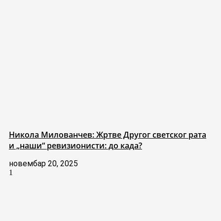
Никола Милованчев: Жртве Другог светског рата
и „наши“ ревизионисти: до када?
новембар 20, 2025