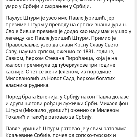
умро у Србији и сахрањен у Србији.
Паулус Штурм је узео име Павле Јуришић, јер
презиме Штурм у преводу на српски знаши јуриш.
Своје бивше презима је додао као надимак и ушао у
легенду као Павле Јуришић Штурм. Примио је
Православље, узео да слави Крсну Славу Светог
Саву, научио српски, оженио се 1881. године,
Савком, ћерком Стевана Пироћанца, која је на
жалост преминула од туберкулозе три године
касније. Опет се жени Јеленом, из породице
Миловановић из Новог Сада, ћерком богатих
власника рудника.
Поред брата Евгенија, у Србију након Павла долазе
и други његови рођаци лужички Срби. Михаел фон
Штурм (Михаило Јуришић) оженио се Милевом
Токалић и такође ратовао за Србију.
Павле Јуришић Штурм ратовао је у свим ратовима
Краљевине Србије, почев од српско-турских и