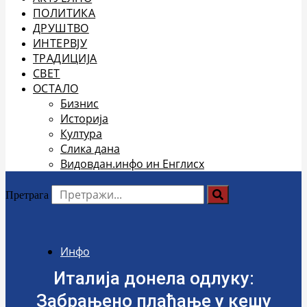
ПОЛИТИКА
ДРУШТВО
ИНТЕРВЈУ
ТРАДИЦИЈА
СВЕТ
ОСТАЛО
Бизнис
Историја
Култура
Слика дана
Видовдан.инфо ин Енглисх
Претрага
Инфо
Италија донела одлуку:
Забрањено плаћање у кешу