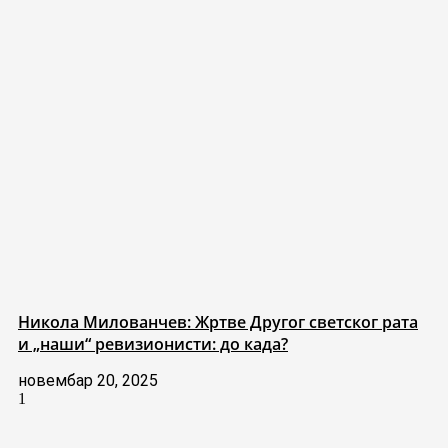
Никола Милованчев: Жртве Другог светског рата
и „наши“ ревизионисти: до када?
новембар 20, 2025