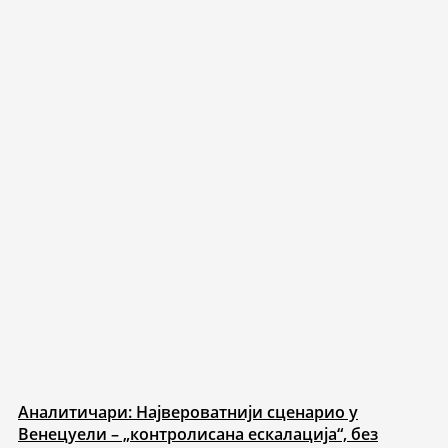
Аналитичари: Највероватнији сценарио у
Венецуели – „контролисана ескалација“, без