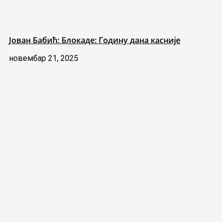
Јован Бабић: Блокаде: Годину дана касније
новембар 21, 2025