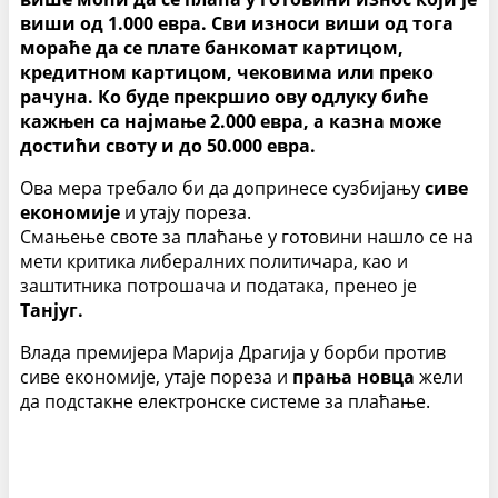
виши од 1.000 евра. Сви износи виши од тога
мораће да се плате банкомат картицом,
кредитном картицом, чековима или преко
рачуна. Ко буде прекршио ову одлуку биће
кажњен са најмање 2.000 евра, а казна може
достићи своту и до 50.000 евра.
Ова мера требало би да допринесе сузбијању
сиве
економије
и утају пореза.
Смањење своте за плаћање у готовини нашло се на
мети критика либералних политичара, као и
заштитника потрошача и података, пренео је
Танјуг.
Влада премијера Марија Драгија у борби против
сиве економије, утаје пореза и
прања новца
жели
да подстакне електронске системе за плаћање.