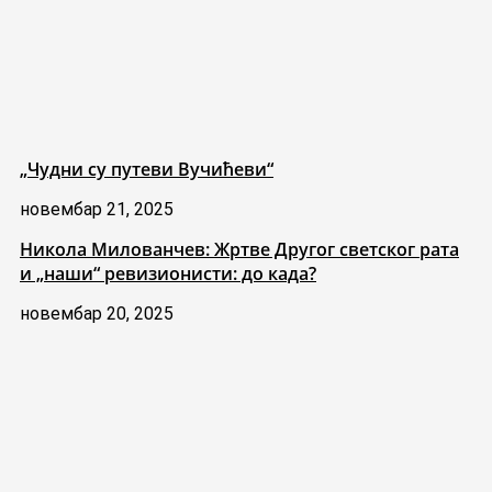
„Чудни су путеви Вучићеви“
новембар 21, 2025
Никола Милованчев: Жртве Другог светског рата
и „наши“ ревизионисти: до када?
новембар 20, 2025