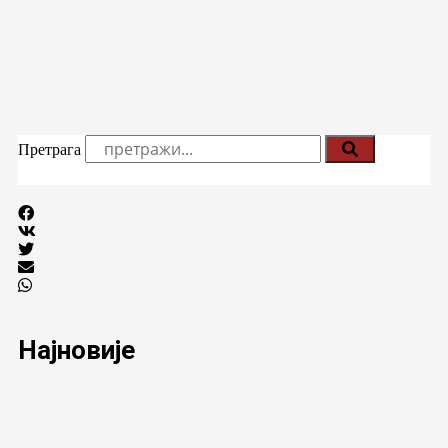
Претрага
Најновије