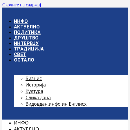
Скочите на садржај
ИНФО
АКТУЕЛНО
ПОЛИТИКА
ДРУШТВО
ИНТЕРВЈУ
ТРАДИЦИЈА
СВЕТ
ОСТАЛО
Бизнис
Историја
Култура
Слика дана
Видовдан.инфо ин Енглисх
ИНФО
АКТУЕЛНО