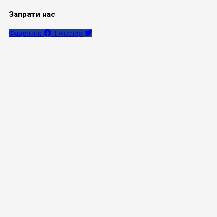
Запрати нас
Фацебоок
Тwиттер