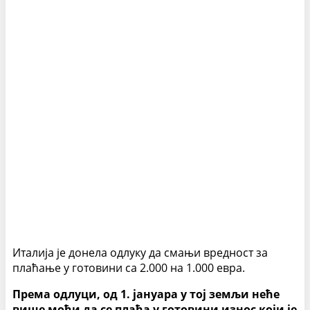
Италија је донела одлуку да смањи вредност за
плаћање у готовини са 2.000 на 1.000 евра.
Према одлуци, од 1. јануара у тој земљи неће
више моћи да се плаћа у готовини износ који је