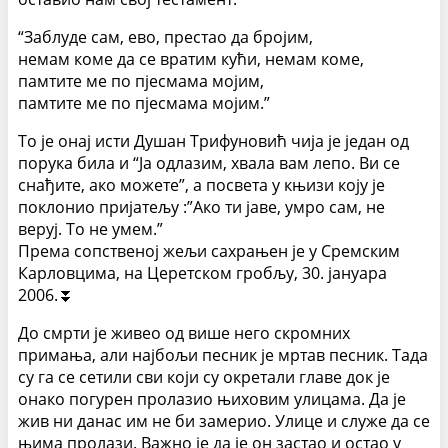
“Заблуде сам, ево, престао да бројим,
немам коме да се вратим кући, немам коме,
памтите ме по пјесмама мојим,
памтите ме по пјесмама мојим.”
То је онај исти Душан Трифуновић чија је један од
порука била и “Ја одлазим, хвала вам лепо. Ви се
снађите, ако можете”, а посвета у књизи коју је
поклонио пријатељу :”Ако ти јаве, умро сам, не
веруј. То не умем.”
Према сопственој жељи сахрањен је у Сремским
Карловцима, на Церетском гробљу, 30. јануара
2006.⏬
До смрти је живео од више него скромних
примања, али најбољи песник је мртав песник. Тада
су га се сетили сви који су окретали главе док је
онако погурен пролазио њиховим улицама. Да је
жив ни данас им не би замерио. Улице и служе да се
њима пролази. Важно је да је он застао и остао у