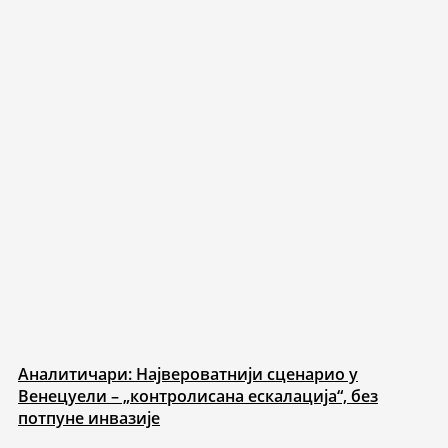
Аналитичари: Највероватнији сценарио у
Венецуели – „контролисана ескалација“, без
потпуне инвазије