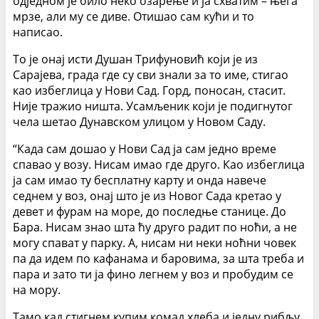
одједном је било неко озарење и ја схватим – њега
мрзе, али му се диве. Отишао сам кући и то
написао.
То је онај исти Душан Трифуновић који је из
Сарајева, града где су сви знали за то име, стигао
као избеглица у Нови Сад. Горд, поносан, стасит.
Није тражио ништа. Усамљеник који је подигнутог
чела шетао Дунавском улицом у Новом Саду.
“Када сам дошао у Нови Сад ја сам једно време
спавао у возу. Нисам имао где друго. Као избеглица
ја сам имао ту бесплатну карту и онда навече
седнем у воз, онај што је из Новог Сада кретао у
девет и фурам на море, до последње станице. До
Бара. Нисам знао шта ћу друго радит по ноћи, а не
могу спават у парку. А, нисам ни неки ноћни човек
па да идем по кафанама и баровима, за шта треба и
пара и зато ти ја фино легнем у воз и пробудим се
на мору.
Тамо кад стигнем купим комад хлеба и једну рибљу