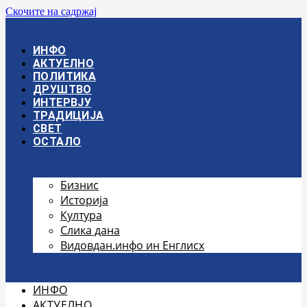
Скочите на садржај
ИНФО
АКТУЕЛНО
ПОЛИТИКА
ДРУШТВО
ИНТЕРВЈУ
ТРАДИЦИЈА
СВЕТ
ОСТАЛО
Бизнис
Историја
Култура
Слика дана
Видовдан.инфо ин Енглисх
ИНФО
АКТУЕЛНО