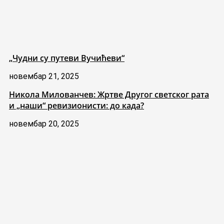
„Чудни су путеви Вучићеви“
новембар 21, 2025
Никола Милованчев: Жртве Другог светског рата
и „наши“ ревизионисти: до када?
новембар 20, 2025