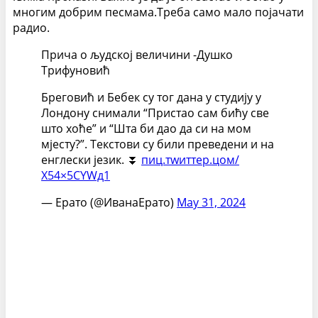
многим добрим песмама.Треба само мало појачати
радио.
Прича о људској величини -Душко
Трифуновић
Бреговић и Бебек су тог дана у студију у
Лондону снимали “Пристао сам бићу све
што хоће” и “Шта би дао да си на мом
мјесту?”. Текстови су били преведени и на
енглески језик. ⏬
пиц.тwиттер.цом/
Х54×5СYWд1
— Ерато (@ИванаЕрато)
Маy 31, 2024