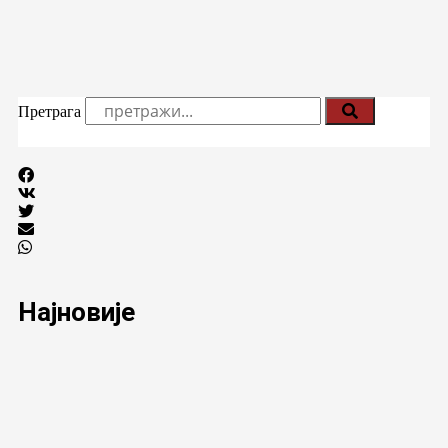
Претрага
Најновије