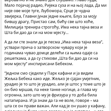
Мало појачај радио, Ријека суза и на њој лада, Да ми
није ове моје туге, Љубомора, Срце је чудна
звијерка, Главни јунак једне књиге, Блуз за моју
бившу драгу, Пристао сам, бићу све што хоће,
Милиција тренира строгоћу, Има нека тајна веза и
Шта би дао да си на мом мјесту…
А да ли сте знали да је песма „Има нека тајна веза“,
уствари прича о затворском чувару који је
годинама чувао домце делећи са њима одаје са
решеткама, а да су стихови „Шта би дао да си на
мом мјесту“ инспирисани Бебеком.
“Једном смо сједили у Парк кафани и ја видим
Жељка Бебека како иде. Жељко је сјајан умјетник,
урадио је то што је урадио, али је штос у томе што је
он био мршав, па неке танке ногице, а глава му
огромна, зато што му је фризура у то доба била
натапирана. И ја знам да га не воле, говоре – ма
шта се он прави важан. Али кад је он ушао у кафану,