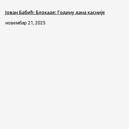
Јован Бабић: Блокаде: Годину дана касније
новембар 21, 2025