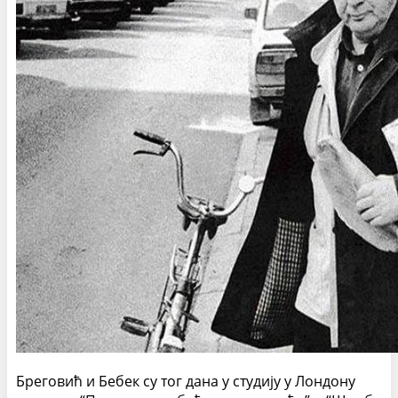
Бреговић и Бебек су тог дана у студију у Лондону