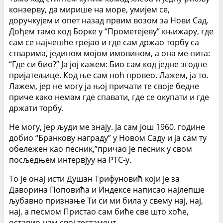
конзерву, да мирише на море, умијем се,
доручкујем и опет назад првим возом за Нови Сад.
Дођем тамо код Борке у “Прометејеву” књижару, где
сам се најчешће грејао и где сам држао торбу са
стварима, једином мојом имовином, а она ме пита:
“Где си био?” Ја јој кажем: Био сам код једне згодне
пријатељице. Код ње сам ноћ провео. Лажем, ја то.
Лажем, јер не могу ја њој причати те своје бедне
приче како немам где спавати, где се окупати и где
држати торбу.
Не могу, јер људи ме знају. Ја сам још 1960. године
добио “Бранкову награду” у Новом Саду и ја сам ту
обележен као песник,”причао је песник у свом
посљедњем интервјуу на РТС-у.
То је онај исти Душан Трифуновић који је за
Даворина Поповића и Индексе написао најлепше
љубавно признање Ти си ми била у свему нај, нај,
нај, а песмом Пристао сам биће све што хоће,
оставио нам свој тестамент.