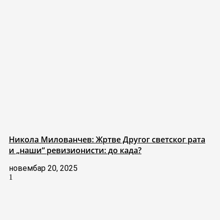
Никола Милованчев: Жртве Другог светског рата
и „наши“ ревизионисти: до када?
новембар 20, 2025