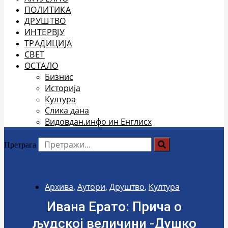
ПОЛИТИКА
ДРУШТВО
ИНТЕРВЈУ
ТРАДИЦИЈА
СВЕТ
ОСТАЛО
Бизнис
Историја
Култура
Слика дана
Видовдан.инфо ин Енглисх
Претрага
Архива
,
Аутори
,
Друштво
,
Култура
Ивана Ерато: Прича о
људској величини -Душко