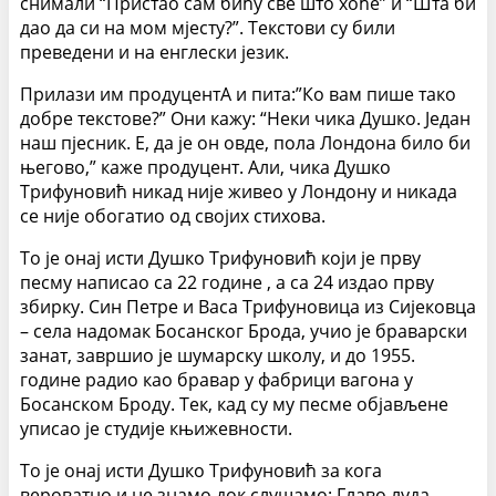
снимали “Пристао сам бићу све што хоће” и “Шта би
дао да си на мом мјесту?”. Текстови су били
преведени и на енглески језик.
Прилази им продуцентА и пита:”Ко вам пише тако
добре текстове?” Они кажу: “Неки чика Душко. Један
наш пјесник. Е, да је он овде, пола Лондона било би
његово,” каже продуцент. Али, чика Душко
Трифуновић никад није живео у Лондону и никада
се није обогатио од својих стихова.
То је онај исти Душко Трифуновић који је прву
песму написао са 22 године , а са 24 издао прву
збирку. Син Петре и Васа Трифуновица из Сијековца
– села надомак Босанског Брода, учио је браварски
занат, завршио је шумарску школу, и до 1955.
године радио као бравар у фабрици вагона у
Босанском Броду. Тек, кад су му песме објављене
уписао је студије књижевности.
То је онај исти Душко Трифуновић за кога
вероватно и не знамо док слушамо: Главо луда,