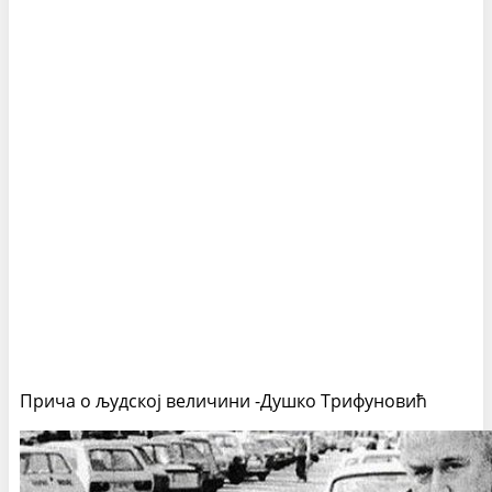
Прича о људској величини -Душко Трифуновић