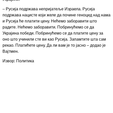
– Русија подржава непријатеље Израела. Русија
подржава нацисте који желе да почине геноцид над нама
и Русија ће платити цену. Нећемо заборавити што
радите. Нећемо заборавити. Побринућемо се да
Украјина победи. Побринућемо се да платите цену за
оно што учинили сте ви као Русија. Запамтите шта сам
рекао. Платићете цену. Да ли вам је то јасно – додао је
Вајтмен.
Извор: Политика