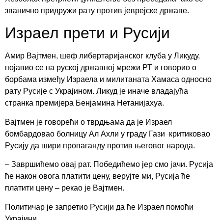
званично придружи рату против јеврејске државе.
Израел прети и Русији
Амир Вајтмен, шеф либертаријанског клуба у Ликуду,
појавио се на руској државној мрежи РТ и говорио о
борбама између Израела и милитаната Хамаса односно
рату Русије с Украјином. Ликуд је иначе владајућа
странка премијера Бенјамина Нетанијахуа.
Вајтмен је говорећи о тврдњама да је Израел
бомбардовао болницу Ал Ахли у граду Гази критиковао
Русију да шири пропаганду против његовог народа.
– Завршићемо овај рат. Победићемо јер смо јачи. Русија
ће након овога платити цену, верујте ми, Русија ће
платити цену – рекао је Вајтмен.
Политичар је запретио Русији да ће Израел помоћи
Украјини.