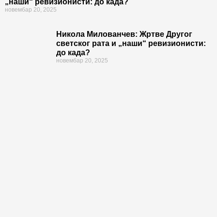
„наши“ ревизионисти: до када?
новембар 20, 2025
Никола Милованчев: Жртве Другог
светског рата и „наши“ ревизионисти:
до када?
новембар 20, 2025