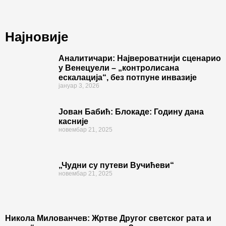
Најновије
Аналитичари: Највероватнији сценарио
у Венецуели – „контролисана
ескалација“, без потпуне инвазије
јануар 3, 2026
Јован Бабић: Блокаде: Годину дана
касније
новембар 21, 2025
„Чудни су путеви Вучићеви“
новембар 21, 2025
Никола Милованчев: Жртве Другог светског рата и