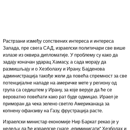
Растрзани између сопствених интереса и интереса
Запада, пре свега САД, израелски политичари све више
излазе из оквира дипломатије. У проблему су како да
задају коначан ударац Хамасу, а сада морају да
размишљају и о Хезболаху и Ирану. Бајденова
администрација такође жели да повећа спремност за све
потенцијалне нападе на америчке мете у региону од
група са седиштем у Ирану, за које верује да ће се
вероватно повећати како рат буде одмицао. Ираел је
приморан да чека зелено светло Американаца за
копнену офанзиву на Газу, фрустрација расте.
Израелски министар економије Нир Баркат рекао је у
недељу да ће израелске снаге „елиминисати“ Хезболах и