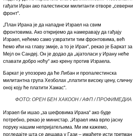
гађати Иран ако палестински милитанти отворе „северни
фронт“.
„План Ирана је да нападне Израел на свим
фронтовима. Ако откријемо да намеравају да гађају
Израел, нећемо само узвратити тим фронтовима, већ
ћемо ићи на главу змије, а то је Иран“, рекао је Баркат за
Мејл он Сандеј. Он је додао да „ајатоласи у Ирану неће
спавати добро ноћу“ ако крену против Израела.
Баркат је упозорио да ће Либан и пропалестинска
милитантна група Хезболах „платити високу цену, сличну
оној коју ће платити Хамас“.
ФОТО: ОРЕН БЕН ХАКООН / АФП / ПРОФИМЕДИА
Израел би ишао „за шефовима Ирана“ ако буде
потребно, рекао је министар. „Израел има врло јасну
поруку нашим непријатељима. Ми им кажемо,
погледајте шта се дешава у Гази – имаћете исти третман