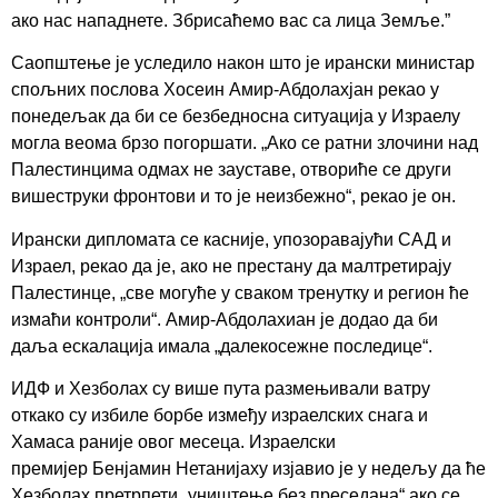
ако нас нападнете. Збрисаћемо вас са лица Земље.”
Саопштење је уследило након што је ирански министар
спољних послова Хосеин Амир-Абдолахјан рекао у
понедељак да би се безбедносна ситуација у Израелу
могла веома брзо погоршати. „Ако се ратни злочини над
Палестинцима одмах не зауставе, отвориће се други
вишеструки фронтови и то је неизбежно“, рекао је он.
Ирански дипломата се касније, упозоравајући САД и
Израел, рекао да је, ако не престану да малтретирају
Палестинце, „све могуће у сваком тренутку и регион ће
измаћи контроли“. Амир-Абдолахиан је додао да би
даља ескалација имала „далекосежне последице“.
ИДФ и Хезболах су више пута размењивали ватру
откако су избиле борбе између израелских снага и
Хамаса раније овог месеца. Израелски
премијер Бенјамин Нетанијаху изјавио је у недељу да ће
Хезболах претрпети „уништење без преседана“ ако се