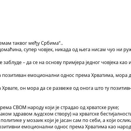
 немам таквог међу Србима“..
 домаћина, супер човјек, никада од њега нисам чуо ни руж
е заблуде – да се на основу примјера једног човјека као
ва позитиван емоционални однос према Хрватима, мора 
Хрвате, он мора да се развеже од онога што ту позитивн
ема СВОМ народу који је страдао од хрватске руке;
аком здравом људском створу) на хрватске бестијалност
политике у мозаик који је јасан сам по себи, а који осл
позитивни емоционални однос према Хрватима као народу,