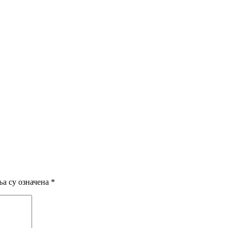
а су означена
*