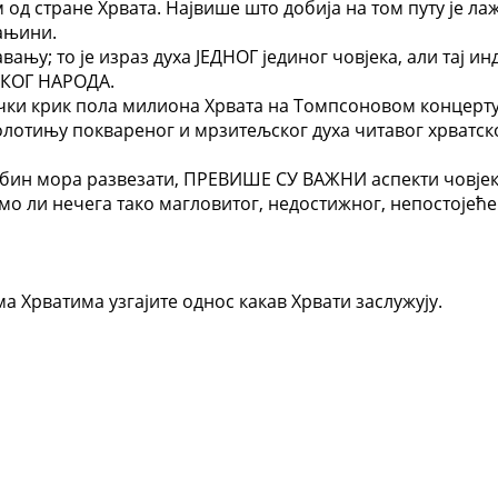
од стране Хрвата. Највише што добија на том путу је лаж
ањини.
ању; то је израз духа ЈЕДНОГ јединог човјека, али тај и
СКОГ НАРОДА.
чки крик пола милиона Хрвата на Томпсоновом концерту
лотињу поквареног и мрзитељског духа читавог хрватско
в Србин мора развезати, ПРЕВИШЕ СУ ВАЖНИ аспекти човје
о ли нечега тако магловитог, недостижног, непостојећег
ма Хрватима узгајите однос какав Хрвати заслужују.