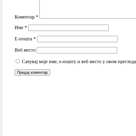
Коментар
*
Име
*
Е-пошта
*
Веб место
Сачувај моје име, е-пошту и веб место у овом преглед