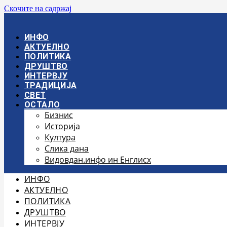
Скочите на садржај
ИНФО
АКТУЕЛНО
ПОЛИТИКА
ДРУШТВО
ИНТЕРВЈУ
ТРАДИЦИЈА
СВЕТ
ОСТАЛО
Бизнис
Историја
Култура
Слика дана
Видовдан.инфо ин Енглисх
ИНФО
АКТУЕЛНО
ПОЛИТИКА
ДРУШТВО
ИНТЕРВЈУ