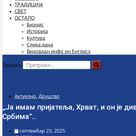
ТРАДИЦИЈА
СВЕТ
ОСТАЛО
Бизнис
Историја
Култура
Слика дана
Видовдан.инфо ин Енглисх
Претрага
Актуелно
,
Друштво
„Ја имам пријатеља, Хрват, и он је д
Србима“..
септембар 23, 2025