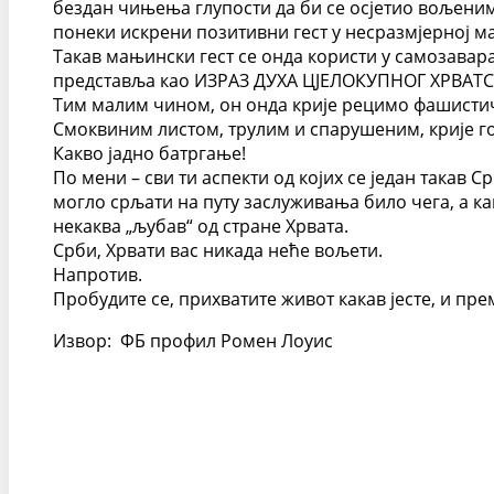
бездан чињења глупости да би се осјетио вољеним 
понеки искрени позитивни гест у несразмјерној м
Такав мањински гест се онда користи у самозаварав
представља као ИЗРАЗ ДУХА ЦЈЕЛОКУПНОГ ХРВАТ
Тим малим чином, он онда крије рецимо фашисти
Смоквиним листом, трулим и спарушеним, крије го
Какво јадно батргање!
По мени – сви ти аспекти од којих се један така
могло срљати на путу заслуживања било чега, а кам
некаква „љубав“ од стране Хрвата.
Срби, Хрвати вас никада неће вољети.
Напротив.
Пробудите се, прихватите живот какав јесте, и пре
Извор: ФБ профил Ромен Лоуис