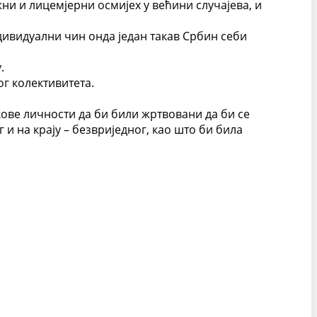
ни и лицемјерни осмијех у већини случајева, и
ндивидуални чин онда један такав Србин себи
.
г колективитета.
кове личности да би били жртвовани да би се
 и на крају – безвриједног, као што би била