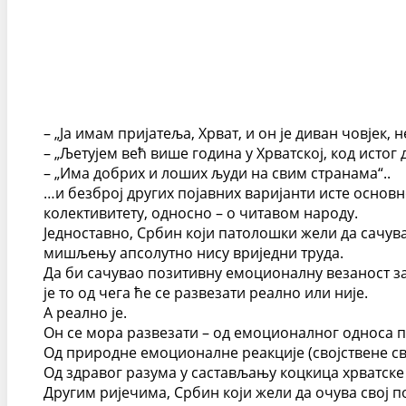
– „Ја имам пријатеља, Хрват, и он је диван човјек,
– „Љетујем већ више година у Хрватској, код истог
– „Има добрих и лоших људи на свим странама“..
…и безброј других појавних варијанти исте основн
колективитету, односно – о читавом народу.
Једноставно, Србин који патолошки жели да сачу
мишљењу апсолутно нису вриједни труда.
Да би сачувао позитивну емоционалну везаност за 
је то од чега ће се развезати реално или није.
А реално је.
Он се мора развезати – од емоционалног односа пр
Од природне емоционалне реакције (својствене св
Од здравог разума у састављању коцкица хрватске 
Другим ријечима, Србин који жели да очува свој 