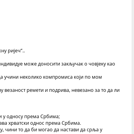
ну ријеч“..
 индивидуе може доносити закључак о човјеку као
да учини неколико компромиса који по мом
у везаност ремети и подрива, невезано за то да ли
и у односу према Србима;
икава хрватски однос према Србима.
 чини то да би могао да настави да срља у