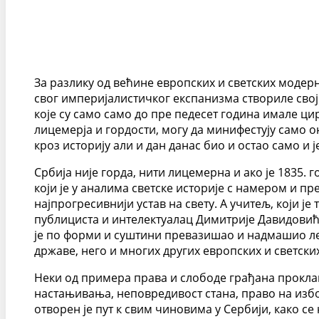
За разлику од већине европских и светских модерни
свог империјалистичког експанизма створиле сво
које су само само до пре педесет година имале цир
лицемерја и гордости, могу да минифестују само он
кроз историју али и дан данас био и остао само и
Србија није горда, нити лицемерна и ако је 1835. 
који је у аналима светске историје с намером и п
најпрогресивнији устав на свету. А учитељ, који је 
публициста и интелектуалац Димитрије Давидовић. У
је по форми и суштини превазишао и надмашио леги
државе, него и многих других европских и светски
Неки од примера права и слободе грађана прокла
настањивања, неповредивост стана, право на избо
отворен је пут к свим чиновима у Сербији, како с