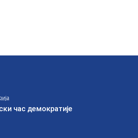
рија
пски час демократије