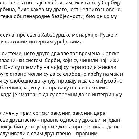
онога часа постаје слободним, или га ко у Сербију
рбина, било какво му драго, јест неприкосновено.
шитеља обштенародне безбједности, био он ко му
их сила, пре свега Хабзбуршке монархије, Руске и
ји и њиховим интерним уређењима.
и системе, него друге државе тог времена. Српска
ласнички систем. Серби, који су чинили најнижи
. Они су племићу на чијој су територији живели
уге стране могли су да се слободно крећу па чак и
 су слободно да купују, продају и да се међусобно
обљеника, који су по правилу после неколико
када је сматрано да су спремни да се интегришу у
бличен у први српски законик, законик цара
 све друштвено – правне односе у држави, и један
ик је био у своје време доста прогресиван, да не
 одлучивали о свим друштвено – правним