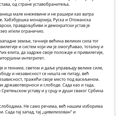
става, од стране уставобранитеља.
граница мале кнежевине и не рашири као ватра
е. Хабзбуршка монархија, Руска и Отоманска
арски, правдољубиви и демократски устав је
дузео и/или ограничио.
 западне земље, тачније већина великих сила тог
илегије и систем који им је омогућавао, тоталну и
ћих елита, да задрже своје положаје и привилегије,
риторјални интегритет.
 и технике, светом и даље управљају велике силе,
ободу и независност се ништа не питају, већ
 независност, тражећи своје место под васељеном.
так државотворноси и слободе. Сада као и тада,
 Сретењском уставу и у срцу и души сваког Србина
и слободама. Не само речима, већ нашим изборима
. Сада тај запад, тај „цивилизован“ и