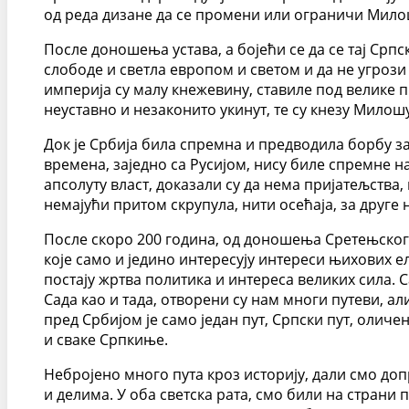
од реда дизане да се промени или ограничи Милош
После доношења устава, а бојећи се да се тај Ср
слободе и светла европом и светом и да не угроз
империја су малу кнежевину, ставиле под велике 
неуставно и незаконито укинут, те су кнезу Милошу
Док је Србија била спремна и предводила борбу за
времена, заједно са Русијом, нису биле спремне н
апсолуту власт, доказали су да нема пријатељства,
немајући притом скрупула, нити осећаја, за друге
После скоро 200 година, од доношења Сретењског у
које само и једино интересују интереси њихових ели
постају жртва политика и интереса великих сила. С
Сада као и тада, отворени су нам многи путеви, ал
пред Србијом је само један пут, Српски пут, олич
и сваке Српкиње.
Небројено много пута кроз историју, дали смо д
и делима. У оба светска рата, смо били на страни п