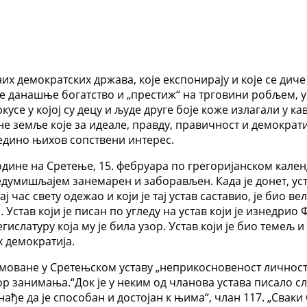
х демократских држава, које експонирају и које се диче 
је данашње богатство и „престиж“ на трговини робљем,
кусе у којој су децу и људе друге боје коже излагали у 
е земље које за идеале, правду, правичност и демократиј
 једино њихов сопствени интерес.
године на Сретење, 15. фебруара по грегоријанском кален
редумишљајем занемарен и заборављен. Када је донет, ус
тај час свету одежао и који је тај устав саставио, је био
став који је писан по угледу на устав који је изнедрио Ф
слатуру која му је била узор. Устав који је био темељ 
х демократија.
моване у Сретењском уставу „неприкосновеност личности
р занимања.“Док је у неким од чланова устава писало с
е нађе да је способан и достојан к њима“, члан 117. „Св