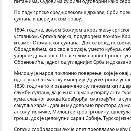
питањима. Судовима су били одговорни како серби
По паду српске средњовековне државе, Срби преко 
султана и шеријатском праву.
1804. године, вољом Божијом а кроз жељу српско
уставнком. Српска војска, предвођена вождом Кар
и самог Отоманског султана. Док се вожд посвети
Обрадовићем, као своје оружје, уместо кубура, сабљ
учврсте државност. После слома првог Српског уст
Обреновића, једног од угледнијих Срба и доказано
Милошу је народ поклонио поверење, које је овај
односу на Отоманску империју. Други Српски устан
1830. године то и озваничено султановим хатишер
служби султану, да је и на најмању појаву анти-ту
кума, славног вожда Карађорђа, сматрајући га суп
сакупља харач, давши му довољно простора да може
апсолутистичке, Милош се кроз трговину, шпекула
гроша, док је целокупни харач Србије, Турској и
Српски слободарски дух је опет преовладао међу С