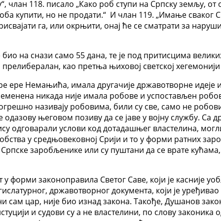
“, члан 118. писало „Како роб ступи на Српску земљу, от 
оба купити, но не продати.“ И члан 119. „Имање сваког С
присвајати га, или окрњити, онај ће се сматрати за нару
је био на снази само 55 дана, те је под притисцима велик
и прелибералан, као претња њиховој светској хегемони
и пре ере Немањића, имала другачије државотворне идеје 
временена никада није имала робове и успостављен робов
огрешно називају робовима, били су све, само не робови
одазову његовом позиву да се јаве у војну службу. Са др
нису одговарали услови код дотадашњег властелина, могли
 робства у средњовековној Срији и то у форми ратних зар
Српске заробљенике или су пуштани да се врате кућама, 
 у форми законоправила Светог Саве, који је касније уо
гислатурног, државотворног документа, који је уређивао
ни сам цар, није био изнад закона. Такође, Душанов закон
стуцији и судови су а не властелини, по слову законика