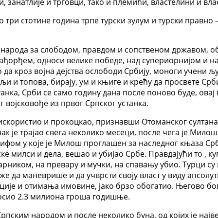
, занатлије и трговци, тако и племићи, властелини и вл
три стотине година трпе турски зулум и турски правно 
г народа за слободом, правдом и сопственом државом, 
ађорђем, односи велике победе, над супериорнијом и над
о да кроз војна дејства ослободи Србију, моноги учени 
и и топова, бирају, ум и књиге и крећу да просвете Србиј
анка, Срби се само годину дана после поново буде, овај
г војсковође из првог Српског устанка.
 искористио и прокоцкао, признавши Отоманског султана 
ак је трајао свега неколико месеци, после чега је Милош
ифом у које је Милош проглашен за наследног књаза Срби
рске милси и дела, вешао и убијао Србе. Правдајући то , 
арником, на превару и мучки, на спавању убио. Турци с
 да маневрише и да учврсти своју власт у виду апсолути
ције и отимања имовине, јако брзо обогатио. Његово бог
зносио 2.3 милиона гроша годишње.
рпским народом и после неколико буна, од којих је најве