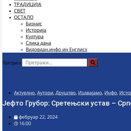
ТРАДИЦИЈА
СВЕТ
ОСТАЛО
Бизнис
Историја
Култура
Слика дана
Видовдан.инфо ин Енглисх
Претрага
Актуелно
,
Аутори
,
Друштво
,
Издвајамо
,
Инфо
,
Исто
Јефто Грубор: Сретењски устав – Ср
фебруар 22, 2024
16:00