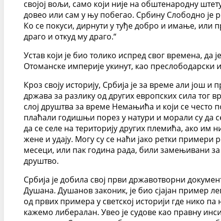
својој вољи, само који није на обштенародну штету
довео или сам у њу побегао. Србину Слободно је р
Ко се покуси, дирнути у туђе добро и имање, или 
драго и откуд му драго.“
Устав који је био толико испред свог времена, да 
Отоманске империје укинут, као преслободарски 
Кроз своју историју, Србија је за време али још 
држава за разлику од других европских сила тог 
слој друштва за време Немањића и који се често п
плаћали годишњи порез у натури и морали су да се 
да се селе на територију других племића, ако им 
жене и удају. Могу су се наћи јако ретки примери
месеци, или пак година рада, били замењивани за 
друштво.
Србија је добила свој први државотворни документ
Душана. Душанов законик, је био сјајан пример ле
од првих примера у светској историји где нико па 
кажемо либералан. Увео је судове као правну инси