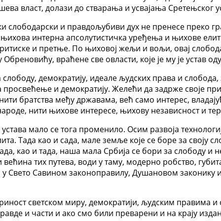
ева власт, долази до стварања и усвајања Сретењског у
пски слободарски и правдољубиви дух не пренесе преко 
и њихова интерна апсолутистичка уређења и њихове елит
притиске и претње. По њиховој жељи и вољи, овај слобод
 Обреновићу, враћене све овласти, које је му је устав о
 слободу, демократију, идеале људских права и слобода,
а просвећење и демократију. Желећи да задрже своје прив
 нити братства међу државама, већ само интерес, владају
 народе, нити њихове интересе, њихову независност и те
става мало се тога променило. Осим развоја технологије
та. Тада као и сада, мале земље које се боре за своју сл
ада, као и тада, наша мала Србија се бори за слободу и
и већина тих путева, води у таму, модерно робство, губи
ен у Свето Савином законоправилу, Душановом законику и
оприност светском миру, демократији, људским правима 
равде и части и ако смо били преварени и на крају издани