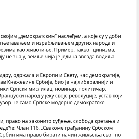
својим „демократским“ наслеђем, а које су у доби
 угњетавањем и израбљивањем других народа и
кавезима као животиње. Пример, таквог цинизма,
у не знају, земље чија је једина звезда водиља
дару, одржала и Европи и Свету, час демократије,
тав Кнежевине Србије, био је најлибералнији и
 велики Српски мислилац, новинар, политичар,
ранцуски народ у јеку своје револуције, устав који
и узор не само Српске модерне демократске
, право на законито суђење, слобода кретања и
ледеће: Члан 116. „Свакоме грађанину Србском
аки Србин има право бирати начин живљења свог по