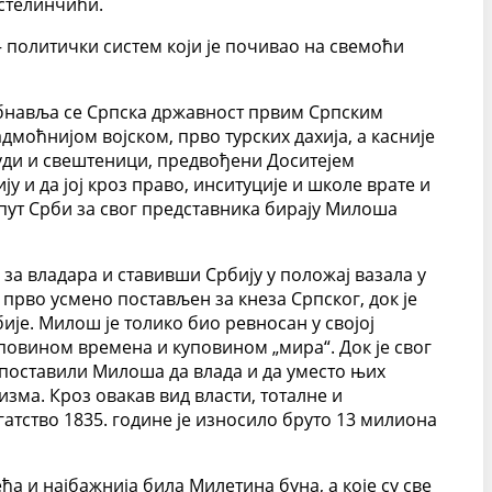
астелинчићи.
– политички систем који је почивао на свемоћи
обнавља се Српска државност првим Српским
моћнијом војском, прво турских дахија, а касније
људи и свештеници, предвођени Доситејем
у и да јој кроз право, инситуције и школе врате и
 пут Срби за свог представника бирају Милоша
за владара и ставивши Србију у положај вазала у
 прво усмено постављен за кнеза Српског, док је
је. Милош је толико био ревносан у својој
куповином времена и куповином „мира“. Док је свог
у поставили Милоша да влада и да уместо њих
зма. Кроз овакав вид власти, тоталне и
атство 1835. године је износило бруто 13 милиона
ћа и најбажнија била Милетина буна, а које су све