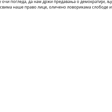
 у очи погледа, да нам држи предавања о демократији, љ
 свима наше право лице, оличено ловорикама слободе и п