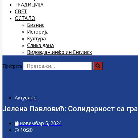
ТРАДИЦИЈА
СВЕТ
ОСТАЛО
Бизнис
Историја
Култура
Слика дана
Видовдан.инфо ин Енглисх
Претрага
Актуелно
Јелена Павловић: Солидарност са гр
новембар 5, 2024
10:20