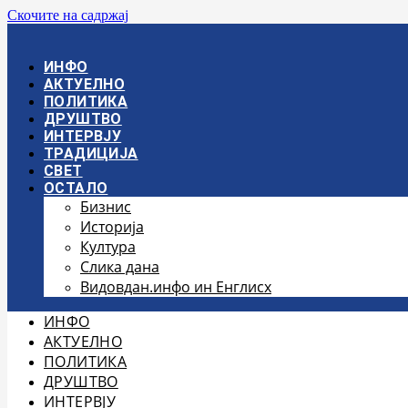
Скочите на садржај
ИНФО
АКТУЕЛНО
ПОЛИТИКА
ДРУШТВО
ИНТЕРВЈУ
ТРАДИЦИЈА
СВЕТ
ОСТАЛО
Бизнис
Историја
Култура
Слика дана
Видовдан.инфо ин Енглисх
ИНФО
АКТУЕЛНО
ПОЛИТИКА
ДРУШТВО
ИНТЕРВЈУ