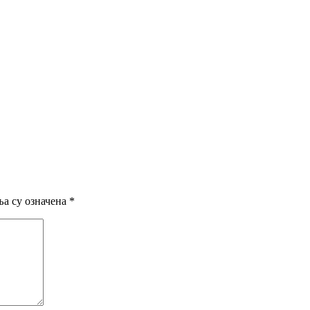
а су означена
*