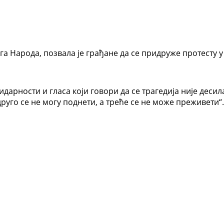
а Народа, позвала је грађане да се придруже протесту у
лидарности и гласа који говори да се трагедија није деси
руго се не могу поднети, а треће се не може преживети“.