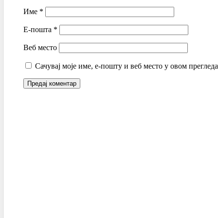
Име
*
Е-пошта
*
Веб место
Сачувај моје име, е-пошту и веб место у овом преглед