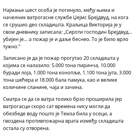
Најмање шест особа је погинуло, међу њима и
начелник ватрогасне службе Џејмс Брејдвуд, на кога
се срушио део складишта. Краљица Викторија је у
свом дневнику записала: „Сироти господин Брејдвуд…
убијен је… а пожар је и даље беснео. То је било врло
тужно.“
Записано је да је пожар прогутао 20 складишта у
којима се налазило: 5.000 тона пиринча, 10.000
буради лоја, 1.000 тона конопље, 1.100 тона јута, 3.000
тона шећера и 18.000 бала памука, као и велике
количине сланине, чаја и зачина.
Сматра се да се ватра толико брзо проширила јер
ватрогасци скоро сат времена нису могли да
обезбеде воду пошто је Темза била у осеци, а
гвоздена противпожарна врата између складишта
остала су отворена.