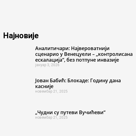
Најновије
Аналитичари: Највероватнији
сценарио у Венецуели – „контролисана
ескалација“, без потпуне инвазије
јануар 3, 2026
Јован Бабић: Блокаде: Годину дана
касније
новембар 21, 2025
„Чудни су путеви Вучићеви“
новембар 21, 2025