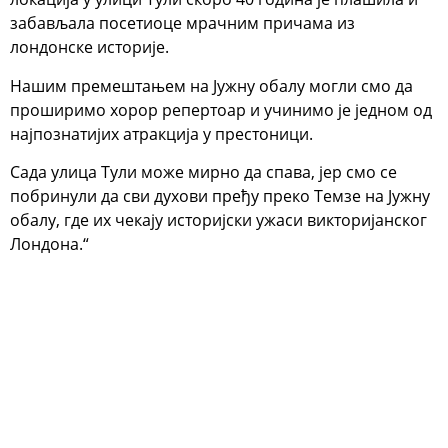
забављала посетиоце мрачним причама из
лондонске историје.
Нашим премештањем на Јужну обалу могли смо да
проширимо хорор репертоар и учинимо је једном од
најпознатијих атракција у престоници.
Сада улица Тули може мирно да спава, јер смо се
побринули да сви духови пређу преко Темзе на Јужну
обалу, где их чекају историјски ужаси викторијанског
Лондона.“