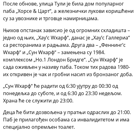
После обнове, улица Тули је била дом популарног
паба „Хорсе & Царт“, а железнички лукови коришћени
су за увознике и трговце намирницама.
Њихов опстанак зависио је од огромних складишта –
једно од њих, „Хаy’с Wхарф“, данас је „Хаy’с Галлериа“
са ресторанима и радњама. Друга два – „Феннинг’с
Wхарф“ и „Сун Wхарф“ – замењена су 1984.
комплексом „Но.1 Лондон Бридге“. „Сун Wхарф“ је
сада оживљен у називу паба. Током тих радова 1980-
их откривен је чак и гробни насип из бронзаног доба.
„Сун Wхарф“ ће радити од 6:30 ујутру до 00:30 од
понедељка до суботе, и од 6:30 до 23:30 недељом.
Храна ће се служити до 23:00.
Деца ће бити дозвољена у пратњи одраслих до 21:00.
Паб је прилагођен особама са инвалидитетом и има
специјално опремљен тоалет.