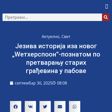
Актуелно
,
Свет
Језива историја иза новог
„Wетхерспоон“-познатом по
претварању старих
грађевина у пабове
септембар 30, 2025
08:08