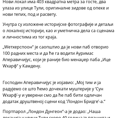
Нови локал има 403 квадратна метра за госте, два
улаза из улице Тули, оригиналне зидове од опеке и
нови тепих, под и расвету.
Унутра су изложене историјске фотографије и детаљи
о локалној историји, као и уметничка дела са сценама
и личностима из тог краја.
„Wетхерспоон“ је саопштио да је нови паб отворио
100 радних места и да ће га водити Ауримас
Аперавичијус, који је раније био менаџер паба „Ице
Wхарф“ у Камдену.
Господин Аперавичијус је изјавио: „Мој тим и ја
радујемо се што ћемо дочекати муштерије у ‘Сун
Wхарф’-у и уверени смо да ће паб бити одличан
додатак друштвеној сцени код ‘Лондон Бридге’-а.“
Портпарол „Лондон Дунгеон“-а је додао: „Наша
локација у улици Тули скоро 40 година је плашила и