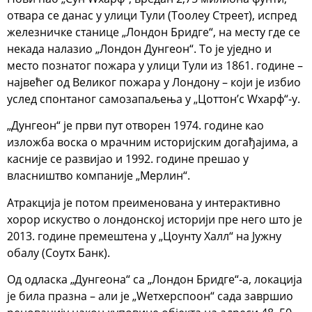
отвара се данас у улици Тули (Тоолеy Стреет), испред
железничке станице „Лондон Бридге“, на месту где се
некада налазио „Лондон Дунгеон“. То је уједно и
место познатог пожара у улици Тули из 1861. године –
највећег од Великог пожара у Лондону – који је избио
услед спонтаног самозапаљења у „Цоттон’с Wхарф“-у.
„Дунгеон“ је први пут отворен 1974. године као
изложба воска о мрачним историјским догађајима, а
касније се развијао и 1992. године прешао у
власништво компаније „Мерлин“.
Атракција је потом преименована у интерактивно
хорор искуство о лондонској историји пре него што је
2013. године премештена у „Цоунтy Халл“ на Јужну
обалу (Соутх Банк).
Од одласка „Дунгеона“ са „Лондон Бридге“-а, локација
је била празна – али је „Wетхерспоон“ сада завршио