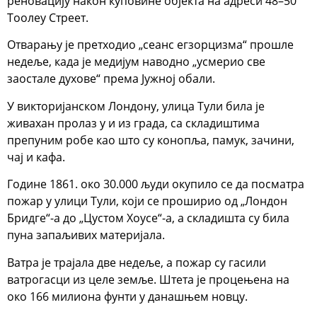
реновацију након куповине објекта на адреси 48–50
Тоолеy Стреет.
Отварању је претходио „сеанс егзорцизма“ прошле
недеље, када је медијум наводно „усмерио све
заостале духове“ према Јужној обали.
У викторијанском Лондону, улица Тули била је
живахан пролаз у и из града, са складиштима
препуним робе као што су конопља, памук, зачини,
чај и кафа.
Године 1861. око 30.000 људи окупило се да посматра
пожар у улици Тули, који се проширио од „Лондон
Бридге“-а до „Цустом Хоусе“-а, а складишта су била
пуна запаљивих материјала.
Ватра је трајала две недеље, а пожар су гасили
ватрогасци из целе земље. Штета је процењена на
око 166 милиона фунти у данашњем новцу.