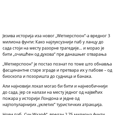
Језива историја иза новог „Wетхерспоон“-а вредног 3
милиона фунти: Како најлуксузнији паб у ланцу до
сада стоји на месту разорне трагедије… и морао је
бити „очишћен од духова“ пре данашњег отварања
„Wетхерспоон“ је постао познат по томе што обнавља
фасцинантне старе зграде и претвара их у пабове – од
биоскопа и позоришта до судница и банака.
Али најновији локал могао би бити и најнеобичнији
до сада, јер се налази на месту једног од највећих
пожара у историји Лондона и једне од
најпопуларнијих „уклетих“ туристичких атракција.
Нови паб „Сун Wхарф“, вредан 2,75 милиона фунти,