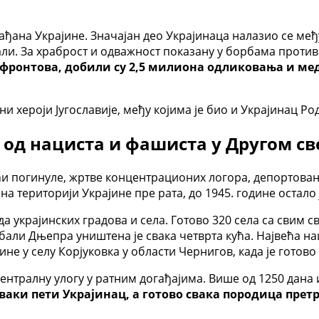
рађана Украјине. Значајан део Украјинаца налазио се м
ли. За храброст и одважност показану у борбама проти
х фронтова, добили су 2,5 милиона одликовања и ме
и хероји Југославије, међу којима је био и Украјинац Р
а од нациста и фашиста у Другом св
ћи погинуле, жртве концентрационих логора, депортова
 на територији Украјине пре рата, до 1945. године остало
 украјинских градова и села. Готово 320 села са свим 
 обали Дњепра уништена је свака четврта кућа. Највећа 
одине у селу Корјуковка у области Чернигов, када је гот
нтралну улогу у ратним догађајима. Више од 1250 дана и
сваки пети Украјинац, а готово свака породица прет