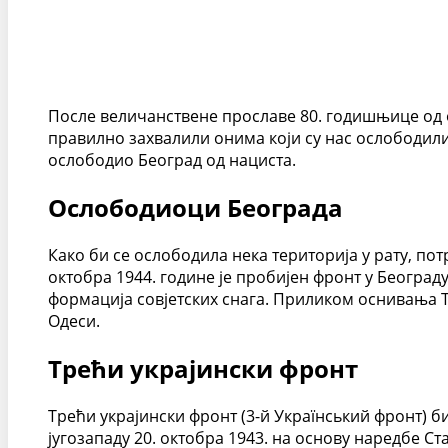
После величанствене прославе 80. годишњице од о
правилно захвалили онима који су нас ослободили 
ослободио Београд од нациста.
Ослободиоци Београда
Како би се ослободила нека територија у рату, пот
октобра 1944. године је пробијен фронт у Београд
формација совјетских снага. Приликом оснивања Т
Одеси.
Трећи украјински фронт
Трећи украјински фронт (3-й Український фронт) би
југозападу 20. октобра 1943. на основу наредбе С