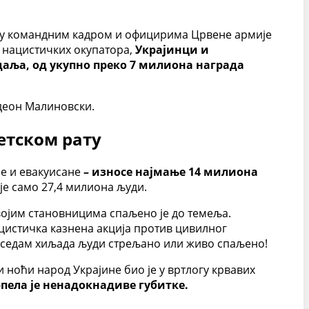
еђу командним кадром и официрима Црвене армије
в нацистичких окупатора,
Украјинци и
даља, од укупно преко 7 милиона награда
одеон Малиновски.
етском рату
не и евакуисане
– износе најмање 14 милиона
 је само 27,4 милиона људи.
својим становницима спаљено је до темеља.
нацистичка казнена акција против цивилног
ово седам хиљада људи стрељано или живо спаљено!
 ноћи народ Украјине био је у вртлогу крвавих
рпела је ненадокнадиве губитке.