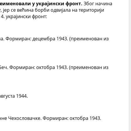
преименовали у украјински фронт.
Због начина
, јер се већина борби одвијала на територији
 4. украјински фронт:
ена. Формиран: децембра 1943. (преименован из
 Беч. Формиран: октобра 1943. (преименован из
вгуста 1944.
точне Чехословачке. Формиран: октобра 1943.