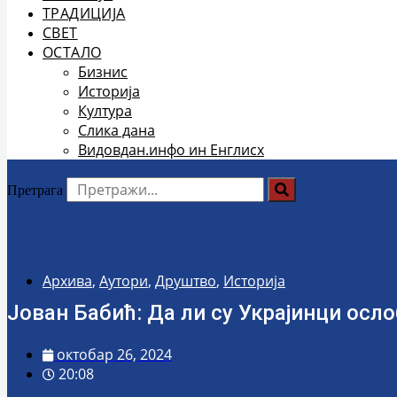
ТРАДИЦИЈА
СВЕТ
ОСТАЛО
Бизнис
Историја
Култура
Слика дана
Видовдан.инфо ин Енглисх
Претрага
Архива
,
Аутори
,
Друштво
,
Историја
Јован Бабић: Да ли су Украјинци осл
октобар 26, 2024
20:08