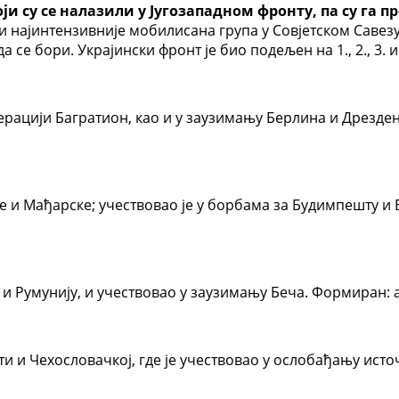
оји су се налазили у Југозападном фронту, па су га 
и најинтензивније мобилисана група у Совјетском Савезу
се бори. Украјински фронт је био подељен на 1., 2., 3. и
перацији Багратион, као и у заузимању Берлина и Дрезд
је и Мађарске; учествовао је у борбама за Будимпешту и
и Румунију, и учествовао у заузимању Беча. Формиран: а
сти и Чехословачкој, где је учествовао у ослобађању ис