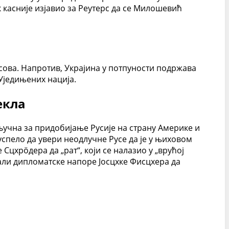
касније изјавио за Реутерс да се Милошевић
осова. Напротив, Украјина у потпуности подржава
Уједињених нација.
екла
учна за придобијање Русије на страну Америке и
успело да увери неодлучне Русе да је у њиховом
Сцхрöдера да „рат“, који се налазио у „врућој
вали дипломатске напоре Јосцхке Фисцхера да