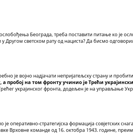
слобођења Београда, треба поставити питање ко је осл
у Другом светском рату од нациста? Да бисмо одговорили
ребно је војно надјачати непријатељску страну и пробити
у
, а пробој на том фронту учинио је Трећи украјинск
рећег украјинског фронта, додељен је на управљање Укр
о је оперативно-стратегијска формација совјетских снаг
тавке Врховне команде од 16. октобра 1943. године, пре