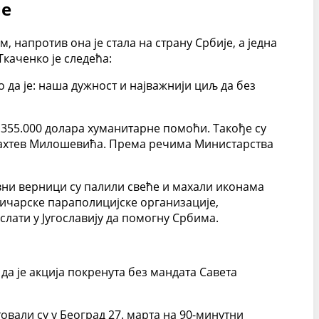
не
м, напротив она је стала на страну Србије, а једна
Ткаченко је следећа:
о да је: наша дужност и најважнији циљ да без
 355.000 долара хуманитарне помоћи. Такође су
захтев Милошевића. Према речима Министарства
авни верници су палили свеће и махали иконама
ничарске параполицијске организације,
лати у Југославију да помогну Србима.
да је акција покренута без мандата Савета
овали су у Београд 27. марта на 90-минутни