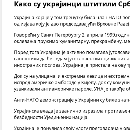
Како су украјинци штитили Ср
Украјина која је у том тренутку била члан НАТО-вог
од изјава коју је дао председавајући Врховне Рад
Говорећи у Санкт Петербургу 2. априла 1999.године
оклевања пружимо хуманитарну, прехрамбену, меди
Поред тога Украјина је активно помагала Југолса
саопштили да ће седам југословенских цивилних
иностраних послова, Украјина је пристала на ову 
Док су на улицама, и екстремна левица и екстрем
испред америчке амбасаде у Кијеву, док су комун
узвикивали антиамеричке пароле. УНА је такође об
Анти-НАТО демонстрације у Украјини су биле знатн
Украјинска влада је званично изразила противљење
безбедности Уједињених нација.
Украјина је понудила своју улогу преговарача у о