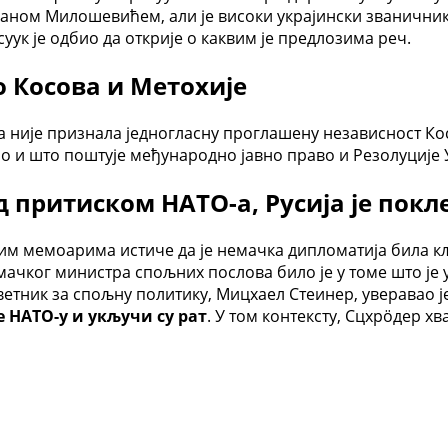
аном Милошевићем, али је високи украјински званичник 
yук је одбио да открије о каквим је предлозима реч.
 Косова и Метохије
ја није признала једногласну проглашену независност К
ао и што поштује међународно јавно право и Резолуције 
д притиском НАТО-а, Русија је покл
им мемоарима истиче да је немачка дипломатија била кљ
ачког министра спољних послова било је у томе што је 
ветник за спољну политику, Мицхаел Стеинер, уверавао је 
 НАТО-у и укључи су рат
. У том контексту, Сцхрöдер х