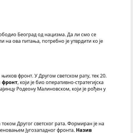
ободио Београд од нацизма. Да ли смо се
 на ова питања, потребно је утврдити ко је
 њихов фронт. У Другом светском рату, тек 20.
и фронт
, који је био оперативно-стратегијска
ајинцу Родеону Малиновском, који је рођен у
а током Другог светског рата. Формиран је на
именовањем Југозападног фронта.
Назив