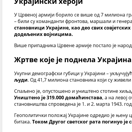
Украјински хероји
У Црвеној армији борило се више од 7 милиона г
– били су команданти фронтова, маршали и генера
становници Украјине, као део свих совјетски
додељених војницима.
Више припадника Црвене армије постало је народн
Жртве које је поднела Украјин
Укупни демографски губици у Украјини – укључују
људи
. Од 41,7 милиона становника који су живели
Спаљено је, опустошено и уништено стотине хиљада
Уништено је 319.000 домаћинстава
, а на левој
становништва спроведена је 1. и 2. марта 1943. г
Геополитички положај Украјине одредио је њену це
битака.
Током Другог светског рата погинуо је 