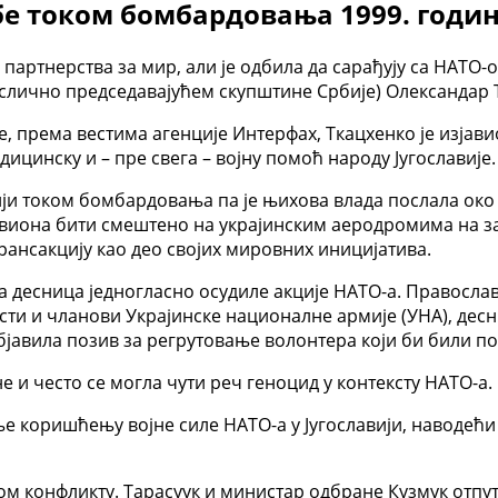
бе током бомбардовања 1999. годи
 партнерства за мир, али је одбила да сарађују са НАТО-о
е(слично председавајућем скупштине Србије) Олександар 
, према вестима агенције Интерфаx, Ткацхенко је изјави
цинску и – пре свега – војну помоћ народу Југославије.
вији током бомбардовања па је њихова влада послала око
 авиона бити смештено на украјинским аеродромима на 
трансакцију као део својих мировних иницијатива.
на десница једногласно осудиле акције НАТО-а. Правосл
исти и чланови Украјинске националне армије (УНА), дес
јавила позив за регрутовање волонтера који би били пос
е и често се могла чути реч геноцид у контексту НАТО-а.
 коришћењу војне силе НАТО-а у Југославији, наводећи 
вом конфликту. Тарасyук и министар одбране Кузмук отпут