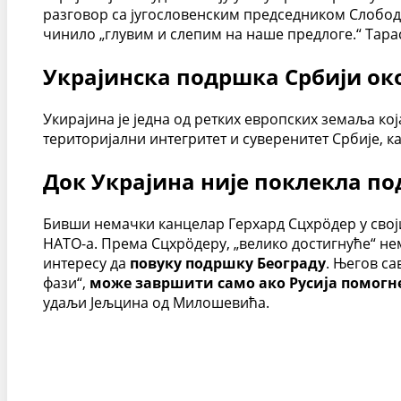
разговор са југословенским председником Слобод
чинило „глувим и слепим на наше предлоге.“ Тарас
Украјинска подршка Србији око
Укирајина је једна од ретких европских земаља ко
територијални интегритет и суверенитет Србије, к
Док Украјина није поклекла по
Бивши немачки канцелар Герхард Сцхрöдер у свој
НАТО-а. Према Сцхрöдеру, „велико достигнуће“ нем
интересу да
повуку подршку Београду
. Његов са
фази“,
може завршити само ако Русија помогне
удаљи Јељцина од Милошевића.