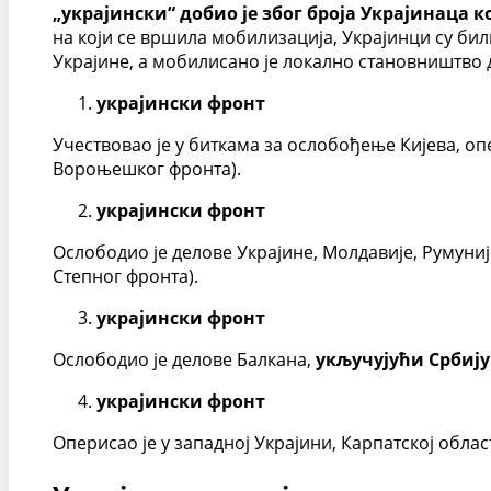
„украјински“ добио је због броја Украјинаца к
на који се вршила мобилизација, Украјинци су бил
Украјине, а мобилисано је локално становништво да 
украјински фронт
Учествовао је у биткама за ослобођење Кијева, о
Вороњешког фронта).
украјински фронт
Ослободио је делове Украјине, Молдавије, Румуни
Степног фронта).
украјински фронт
Ослободио је делове Балкана,
укључујући Србију
украјински фронт
Оперисао је у западној Украјини, Карпатској обла