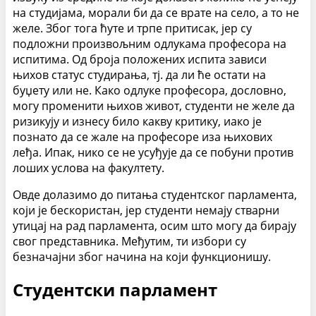
на студијама, морали би да се врате на село, а то не
желе. Због тога ћуте и трпе притисак, јер су
подложни произвољним одлукама професора на
испитима. Од броја положених испита зависи
њихов статус студирања, тј. да ли ће остати на
буџету или не. Како одлуке професора, дословно,
могу променити њихов живот, студенти не желе да
ризикују и изнесу било какву критику, иако је
познато да се жале на професоре иза њихових
леђа. Ипак, нико се не усуђује да се побуни против
лоших услова на факултету.
Овде долазимо до питања студентског парламента,
који је бескористан, јер студенти немају стварни
утицај на рад парламента, осим што могу да бирају
свог представника. Међутим, ти избори су
безначајни због начина на који функционишу.
Студентски парламент