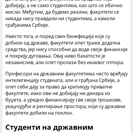
добијају, а не само студентима, као што се обично
мисли. Међутим, да будемо реални, факултети се
никада нису правдали ни студентима, а камоли
грађанима Србије.
Уместо тога, и поред свих бенефиција које су
добили од државе, факултети опет траже додатна
средства, јер нису способни да воде своје финансије
и покрију дуговања. Овај ниво бахатости је
незамислив, али опет пролази без икаквог отпора.
Професори на државним факултетима често вређају
интелигенцију студената, али и грађана Србије, а
опет себи дају за право да критикују приватне
факултете, иако ови не добијају ни динара из
буџета, а уредно финансирају све своје трошкове,
укључујући и рентирање простора, који су државни
факултети добили на поклон.
Студенти на државним