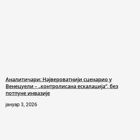
Аналитичари: Највероватнији сценарио у
Венецуели – „контролисана ескалација“, без
потпуне инвазије
јануар 3, 2026