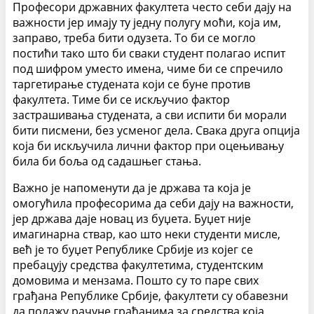
Професори државних факултета често себи дају на
важности јер имају ту једну полугу моћи, која им,
заправо, треба бити одузета. То би се могло
постићи тако што би сваки студент полагао испит
под шифром уместо имена, чиме би се спречило
таргетирање студената који се буне против
факултета. Тиме би се искључио фактор
застрашивања студената, а сви испити би морали
бити писмени, без усменог дела. Свака друга опција
која би искључила лични фактор при оцењивању
била би боља од садашњег стања.
Важно је напоменути да је држава та која је
омогућила професорима да себи дају на важности,
јер држава даје новац из буџета. Буџет није
имагинарна ствар, као што неки студенти мисле,
већ је то буџет Републике Србије из којег се
пребацују средства факултетима, студентским
домовима и мензама. Пошто су то паре свих
грађана Републике Србије, факултети су обавезни
да полажу рачуне грађанима за средства која