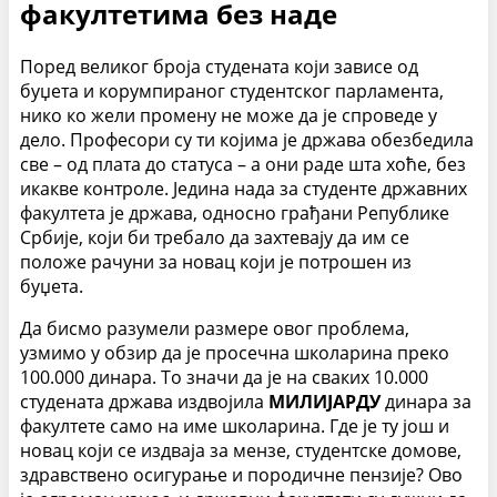
факултетима без наде
Поред великог броја студената који зависе од
буџета и корумпираног студентског парламента,
нико ко жели промену не може да је спроведе у
дело. Професори су ти којима је држава обезбедила
све – од плата до статуса – а они раде шта хоће, без
икакве контроле. Једина нада за студенте државних
факултета је држава, односно грађани Републике
Србије, који би требало да захтевају да им се
положе рачуни за новац који је потрошен из
буџета.
Да бисмо разумели размере овог проблема,
узмимо у обзир да је просечна школарина преко
100.000 динара. То значи да је на сваких 10.000
студената држава издвојила
МИЛИЈАРДУ
динара за
факултете само на име школарина. Где је ту још и
новац који се издваја за мензе, студентске домове,
здравствено осигурање и породичне пензије? Ово