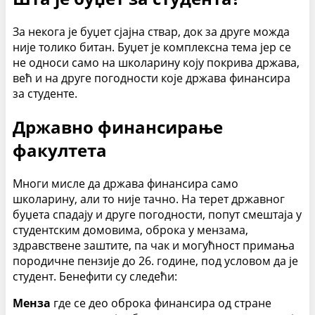
За некога је буџет сјајна ствар, док за друге можда
није толико битан. Буџет је комплексна тема јер се
не односи само на школарину коју покрива држава,
већ и на друге погодности које држава финансира
за студенте.
Државно финансирање
факултета
Многи мисле да држава финансира само
школарину, али то није тачно. На терет државног
буџета спадају и друге погодности, попут смештаја у
студентским домовима, оброка у мензама,
здравствене заштите, па чак и могућност примања
породичне пензије до 26. године, под условом да је
студент. Бенефити су следећи:
Менза
где се део оброка финансира од стране