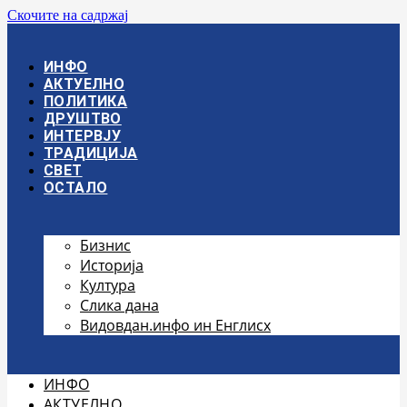
Скочите на садржај
ИНФО
АКТУЕЛНО
ПОЛИТИКА
ДРУШТВО
ИНТЕРВЈУ
ТРАДИЦИЈА
СВЕТ
ОСТАЛО
Бизнис
Историја
Култура
Слика дана
Видовдан.инфо ин Енглисх
ИНФО
АКТУЕЛНО