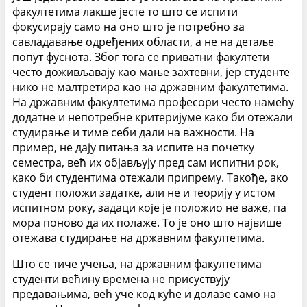
факултетима лакше јесте то што се испити
фокусирају само на оно што је потребно за
савладавање одређених области, а не на детаље
попут фуснота. Због тога се приватни факултети
често доживљавају као мање захтевни, јер студенте
нико не малтретира као на државним факултетима.
На државним факултетима професори често намећу
додатне и непотребне критеријуме како би отежали
студирање и тиме себи дали на важности. На
пример, не дају питања за испите на почетку
семестра, већ их објављују пред сам испитни рок,
како би студентима отежали припрему. Такође, ако
студент положи задатке, али не и теорију у истом
испитном року, задаци које је положио не важе, па
мора поново да их полаже. То је оно што највише
отежава студирање на државним факултетима.
Што се тиче учења, на државним факултетима
студенти већину времена не присуствују
предавањима, већ уче код куће и долазе само на