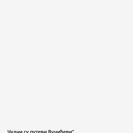
„Чудни су путеви Вучићеви“