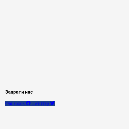
Запрати нас
Фацебоок
Тwиттер