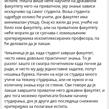
испите. Ништа више неће научити на државном
факултету него на приватном, јер знање зависи
искључиво од самог студента. Воља студента
одређује колико ће учити, док факултет има
минималан утицај. Онај ко жели да учи, учиће на
било ком факултету, али на приватном факултету
неће морати да се суочава с измишљеним
критеријумима искомплексираних професора, па
ће деловати да је лакше.
Чињеница је да, када студент заврши факултет,
често нема довољно практичног знања. То је
разлог зашто се сматра почетником када почне да
ради, и често му дају једноставне задатке, попут
ношења бурека. Начин на који се студира много
утиче на тежину студирања, али не нужно и на
количину знања која се стекне. Сви говоре да је
лакше завршити приватни него државни факултет, и
део тога можемо приписати бољем начину
студирања, док је други део последица снижених
критеријума за полагање испита.