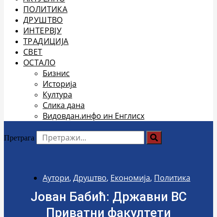
ПОЛИТИКА
ДРУШТВО
ИНТЕРВЈУ
ТРАДИЦИЈА
СВЕТ
ОСТАЛО
Бизнис
Историја
Култура
Слика дана
Видовдан.инфо ин Енглисх
Претрага
Аутори
,
Друштво
,
Економија
,
Политика
Јован Бабић: Државни ВС
Приватни факултети