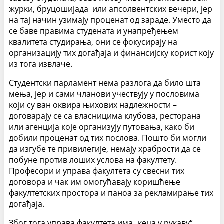
журки, бруцошијада или апсолвентских вечери, јер
на тај начин узимају проценат од зараде. Уместо да
се баве правима студената и унапређењем
квалитета студирања, они се фокусирају на
организацију тих догађаја и финансијску корист коју
из тога извлаче.
Студентски парламент нема разлога да било шта
мења, јер и сами чланови учествују у пословима
који су ван оквира њихових надлежности –
договарају се са власницима клубова, ресторана
или агенција које организују путовања, како би
добили проценат од тих послова. Пошто би могли
да изгубе те привилегије, немају храбрости да се
побуне против лоших услова на факултету.
Професори и управа факултета су свесни тих
договора и чак им омогућавају коришћење
факултетских простора и паноа за рекламирање тих
догађаја.
Због тога управа факултета има „кеца у рукаву“