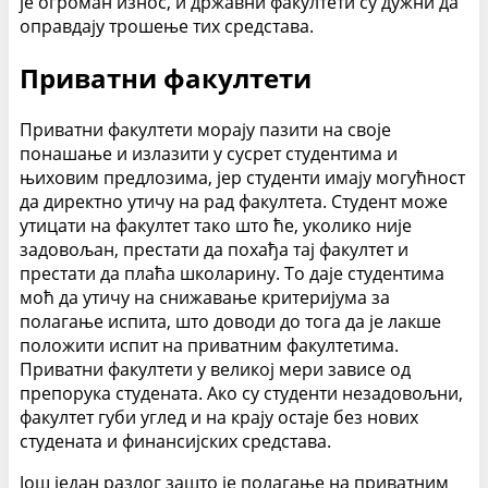
је огроман износ, и државни факултети су дужни да
оправдају трошење тих средстава.
Приватни факултети
Приватни факултети морају пазити на своје
понашање и излазити у сусрет студентима и
њиховим предлозима, јер студенти имају могућност
да директно утичу на рад факултета. Студент може
утицати на факултет тако што ће, уколико није
задовољан, престати да похађа тај факултет и
престати да плаћа школарину. То даје студентима
моћ да утичу на снижавање критеријума за
полагање испита, што доводи до тога да је лакше
положити испит на приватним факултетима.
Приватни факултети у великој мери зависе од
препорука студената. Ако су студенти незадовољни,
факултет губи углед и на крају остаје без нових
студената и финансијских средстава.
Још један разлог зашто је полагање на приватним