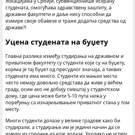
локацијама у Србији, субвенционише исхрану
студената, омогућава здравствену заштиту, а
државни факултети и даље нису способни да
измире своје обавезе и траже додатна средства од
државе?!
Уцена студената на буџету
Главна разлика између студирања на државном и
приватном факултету су студенти који су на буџету,
којима је тај буџет од пресудног значаја, а таквих
студената има много. Студенти из мањих места
често немају довољно средстава да живе у већем
граду, осим ако не добију смештај у студентском
дому, где цена може бити 5-10 пута нижа у
поређењу са изнајмљивањем приватног стана у том
месту.
Многи студенти долазе у велике градове како би
студирали, а студирање им је једини начин да се
извуку из средине из које долазе. Уколико не успеју