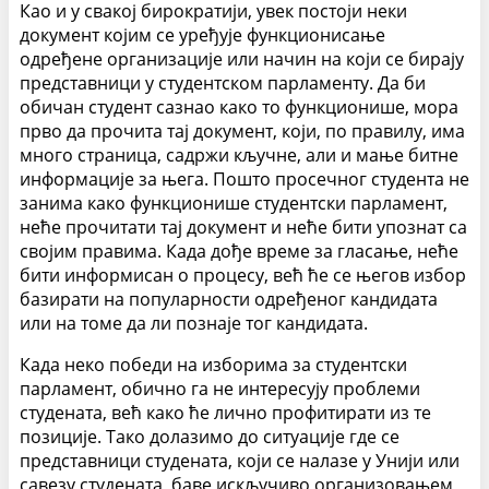
Као и у свакој бирократији, увек постоји неки
документ којим се уређује функционисање
одређене организације или начин на који се бирају
представници у студентском парламенту. Да би
обичан студент сазнао како то функционише, мора
прво да прочита тај документ, који, по правилу, има
много страница, садржи кључне, али и мање битне
информације за њега. Пошто просечног студента не
занима како функционише студентски парламент,
неће прочитати тај документ и неће бити упознат са
својим правима. Када дође време за гласање, неће
бити информисан о процесу, већ ће се његов избор
базирати на популарности одређеног кандидата
или на томе да ли познаје тог кандидата.
Када неко победи на изборима за студентски
парламент, обично га не интересују проблеми
студената, већ како ће лично профитирати из те
позиције. Тако долазимо до ситуације где се
представници студената, који се налазе у Унији или
савезу студената, баве искључиво организовањем