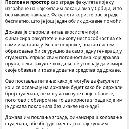
Пословни простор
као зграде факултета које су
изграђене на најскупљим локацијама у Србији, И то
без икакве накнаде. Факултети користе ове зграде
бесплатно, што је још један облик државне помоћи.
Држава је створила читав екосистем који
финансира факултете и њихову неспособност да се
сами издржавају. Без те подршке, овакав систем
образовања би се урушио за само једну генерацију
студената. Упркос свим погодностима које држава
пружа, неки факултети и даље не успевају да измире
своје обавезе и траже додатна средства од државе.
Ово поставља питање: како је могуће да факултети,
који се ослањају на државни буџет како би одржали
број студената, не могу да испуне своје обавезе,
поготово с обзиром на то да користе зграде које им
је држава поклонила без икакве накнаде?
Држава им поклања зграде, финансира школовање
студената, обезбеђује смештај на најскупљим