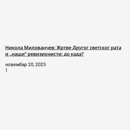
Никола Милованчев: Жртве Другог светског рата
и „наши“ ревизионисти: до када?
новембар 20, 2025