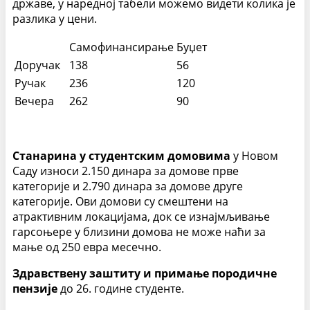
државе, у наредној табели можемо видети колика је
разлика у цени.
Самофинансирање
Буџет
Доручак
138
56
Ручак
236
120
Вечера
262
90
Станарина у студентским домовима
у Новом
Саду износи 2.150 динара за домове прве
категорије и 2.790 динара за домове друге
категорије. Ови домови су смештени на
атрактивним локацијама, док се изнајмљивање
гарсоњере у близини домова не може наћи за
мање од 250 евра месечно.
Здравствену заштиту и примање породичне
пензије
до 26. године студенте.