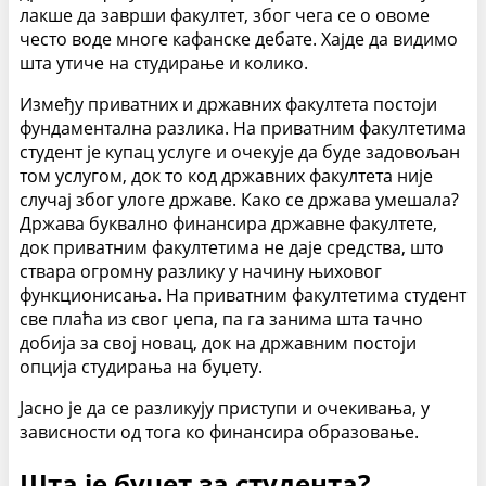
лакше да заврши факултет, због чега се о овоме
често воде многе кафанске дебате. Хајде да видимо
шта утиче на студирање и колико.
Између приватних и државних факултета постоји
фундаментална разлика. На приватним факултетима
студент је купац услуге и очекује да буде задовољан
том услугом, док то код државних факултета није
случај због улоге државе. Како се држава умешала?
Држава буквално финансира државне факултете,
док приватним факултетима не даје средства, што
ствара огромну разлику у начину њиховог
функционисања. На приватним факултетима студент
све плаћа из свог џепа, па га занима шта тачно
добија за свој новац, док на државним постоји
опција студирања на буџету.
Јасно је да се разликују приступи и очекивања, у
зависности од тога ко финансира образовање.
Шта је буџет за студента?