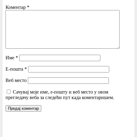
Коментар
*
Име
*
Е-пошта
*
Веб место
Сачувај моје име, е-пошту и веб место у овом
прегледачу веба за следећи пут када коментаришем.