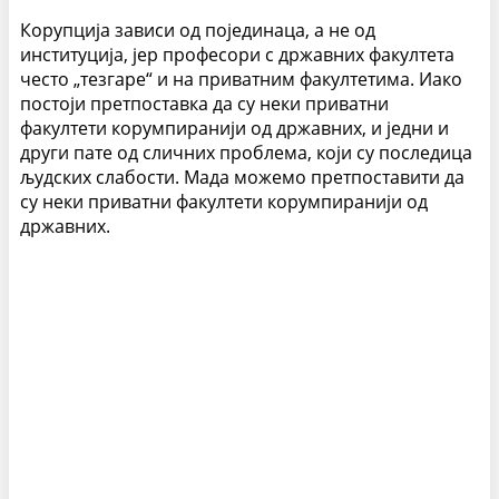
Корупција зависи од појединаца, а не од
институција, јер професори с државних факултета
често „тезгаре“ и на приватним факултетима. Иако
постоји претпоставка да су неки приватни
факултети корумпиранији од државних, и једни и
други пате од сличних проблема, који су последица
људских слабости. Мада можемо претпоставити да
су неки приватни факултети корумпиранији од
државних.