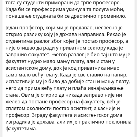
тога су студенти приморани да трпе професоре.
Када би се професорима укинула та полуга моћи,
понашање студената би се драстично променило.
Један професор, који ми је предавао, несвесно је
открио разлику коју је држава направила. Рекао је
студентима разлог због којег је постао професор, а
није отишао да ради у приватном сектору када је
завршио факултет. Његов разлог је био тај што му је
факултет нудио мало мању плату, али и стан у
асистентском дому, док је код приватника имао
само мало већу плату. Када је све ставио на папир,
исплативије му је било да добије стан и мању плату,
него да прима већу плату и плаћа изнајмљивање
стана. Овим је открио да никада заправо није ни
желео да постане професор на факултету, већ је
сплетом околности постао асистент, а касније и
професор. Зграду факултета и асистентског дома
изградила је држава, али их је практично поклонила
факултетима.