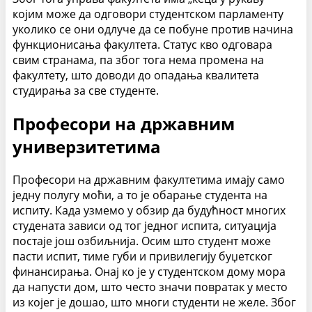
којим може да одговори студентском парламенту
уколико се они одлуче да се побуне против начина
функционисања факултета. Статус кво одговара
свим странама, па због тога нема промена на
факултету, што доводи до опадања квалитета
студирања за све студенте.
Професори на државним
универзитетима
Професори на државним факултетима имају само
једну полугу моћи, а то је обарање студента на
испиту. Када узмемо у обзир да будућност многих
студената зависи од тог једног испита, ситуација
постаје још озбиљнија. Осим што студент може
пасти испит, тиме губи и привилегију буџетског
финансирања. Онај ко је у студентском дому мора
да напусти дом, што често значи повратак у место
из којег је дошао, што многи студенти не желе. Због