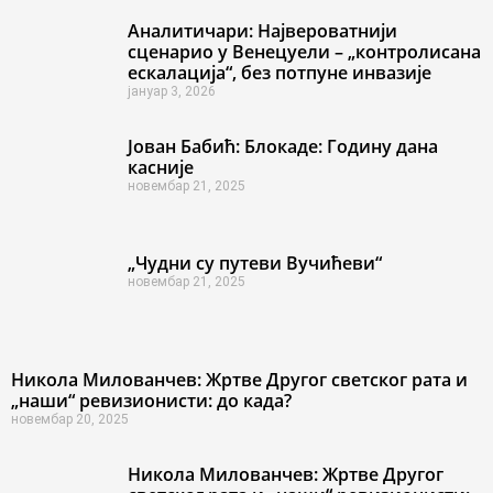
Аналитичари: Највероватнији
сценарио у Венецуели – „контролисана
ескалација“, без потпуне инвазије
јануар 3, 2026
Јован Бабић: Блокаде: Годину дана
касније
новембар 21, 2025
„Чудни су путеви Вучићеви“
новембар 21, 2025
Никола Милованчев: Жртве Другог светског рата и
„наши“ ревизионисти: до када?
новембар 20, 2025
Никола Милованчев: Жртве Другог