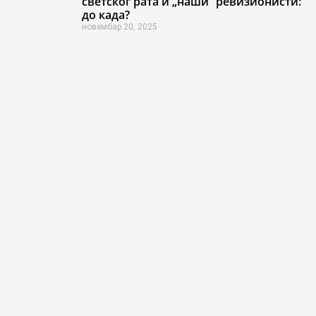
светског рата и „наши“ ревизионисти:
до када?
новембар 20, 2025