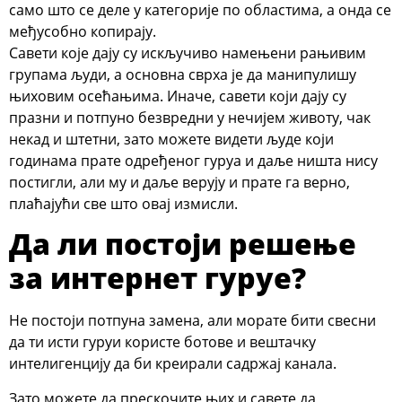
само што се деле у категорије по областима, а онда се
међусобно копирају.
Савети које дају су искључиво намењени рањивим
групама људи, а основна сврха је да манипулишу
њиховим осећањима. Иначе, савети који дају су
празни и потпуно безвредни у нечијем животу, чак
некад и штетни, зато можете видети људе који
годинама прате одређеног гуруа и даље ништа нису
постигли, али му и даље верују и прате га верно,
плаћајући све што овај измисли.
Да ли постоји решење
за интернет гуруе?
Не постоји потпуна замена, али морате бити свесни
да ти исти гуруи користе ботове и вештачку
интелигенцију да би креирали садржај канала.
Зато можете да прескочите њих и савете да