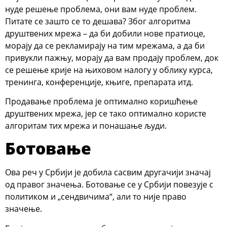
нуде решење проблема, они вам нуде проблем.
Питате се зашто се то дешава? Због алгоритма
друштвених мрежа – да би добили нове пратиоце,
морају да се рекламирају на тим мрежама, а да би
привукли пажњу, морају да вам продају проблем, док
се решење крије на њиховом налогу у облику курса,
тренинга, конференције, књиге, препарата итд.
Продавање проблема је оптимално коришћење
друштвених мрежа, јер се тако оптимално користе
алгоритам тих мрежа и понашање људи.
Ботовање
Ова реч у Србији је добила сасвим другачији значај
од правог значења. Ботовање се у Србији повезује с
политиком и „сендвичима“, али то није право
значење.