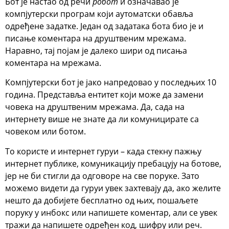
Бот је настао од речи
робот
и означавао је
компјутерски програм који аутоматски обавља
одређене задатке. Један од задатака бота био је и
писање коментара на друштвеним мрежама.
Наравно, тај појам је далеко шири од писања
коментара на мрежама.
Компјутерски бот је јако напредовао у последњих 10
година. Представља ентитет који може да замени
човека на друштвеним мрежама. Да, сада на
интернету више не знате да ли комуницирате са
човеком или ботом.
То користе и интернет гуруи – када стекну пажњу
интернет публике, комуникацију пребацују на ботове,
јер не би стигли да одговоре на све поруке. Зато
можемо видети да гуруи увек захтевају да, ако желите
нешто да добијете бесплатно од њих, пошаљете
поруку у инбокс или напишете коментар, али се увек
тражи да напишете одређен код, шифру или реч.