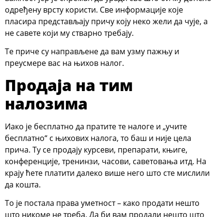
одређену врсту користи. Све информације које
пласира представљају причу коју неко жели да чује, а
не савете који му стварно требају.
Те приче су направљене да вам узму пажњу и
преусмере вас на њихов налог.
Продаја на тим
налозима
Иако је бесплатно да пратите те налоге и „учите
бесплатно“ с њихових налога, то баш и није цела
прича. Ту се продају курсеви, препарати, књиге,
конференције, тренинзи, часови, саветовања итд. На
крају ћете платити далеко више него што сте мислили
да кошта.
То је постала права уметност – како продати нешто
што никоме не треба. Да би вам продали нешто што