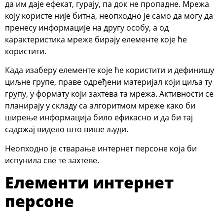
да им даје ефекат, гурају, па док не пропадне. Мрежа
коју користе није битна, неопходно је само да могу да
пренесу информације на другу особу, а од
карактеристика мреже бирају елементе које ће
користити.
Када изаберу елементе које ће користити и дефинишу
циљне групе, праве одређени материјал који циља ту
групу, у формату који захтева та мрежа. Активности се
планирају у складу са алгоритмом мреже како би
ширење информација било ефикасно и да би тај
садржај видело што више људи.
Неопходно је стварање интернет персоне која би
испунила све те захтеве.
Елементи интернет
персоне