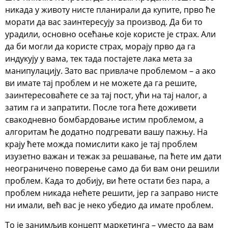
никада у животу нисте планирали да купите, прво ће
морати да вас заинтересују за производ. Да би то
урадили, основно осећање које користе је страх. Али
да би могли да користе страх, морају прво да га
индукују у вама, тек тада постајете лака мета за
манипулацију. Зато вас привлаче проблемом – а ако
ви имате тај проблем и не можете да га решите,
заинтересоваћете се за тај пост, ући на тај налог, а
затим га и запратити. После тога ћете доживети
свакодневно бомбардовање истим проблемом, а
алгоритам ће додатно подгревати вашу пажњу. На
крају ћете можда помислити како је тај проблем
изузетно важан и тежак за решавање, па ћете им дати
неограничено поверење само да би вам они решили
проблем. Када то добију, ви ћете остати без пара, а
проблем никада нећете решити, јер га заправо нисте
ни имали, већ вас је неко убедио да имате проблем.
То је занимљив концепт маркетинга – уместо да вам