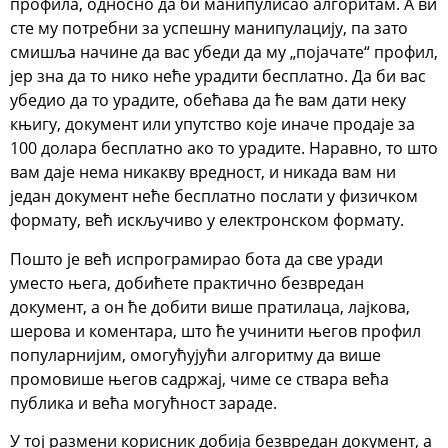
профила, односно да би манипулисао алгоритам. А ви
сте му потребни за успешну манипулацију, па зато
смишља начине да вас убеди да му „појачате“ профил,
јер зна да то нико неће урадити бесплатно. Да би вас
убедио да то урадите, обећава да ће вам дати неку
књигу, документ или упутство које иначе продаје за
100 долара бесплатно ако то урадите. Наравно, то што
вам даје нема никакву вредност, и никада вам ни
један документ неће бесплатно послати у физичком
формату, већ искључиво у електронском формату.
Пошто је већ испрограмирао бота да све уради
уместо њега, добићете практично безвредан
документ, а он ће добити више пратилаца, лајкова,
шерова и коментара, што ће учинити његов профил
популарнијим, омогућујући алгоритму да више
промовише његов садржај, чиме се ствара већа
публика и већа могућност зараде.
У тој размени корисник добија безвредан документ, а