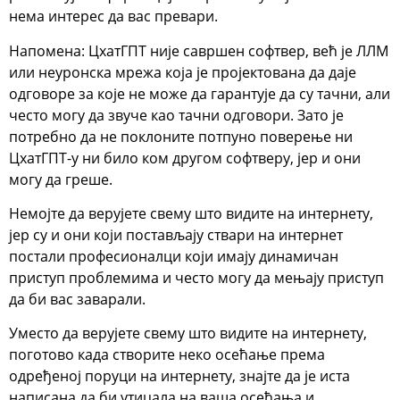
нема интерес да вас превари.
Напомена: ЦхатГПТ није савршен софтвер, већ је ЛЛМ
или неуронска мрежа која је пројектована да даје
одговоре за које не може да гарантује да су тачни, али
често могу да звуче као тачни одговори. Зато је
потребно да не поклоните потпуно поверење ни
ЦхатГПТ-у ни било ком другом софтверу, јер и они
могу да греше.
Немојте да верујете свему што видите на интернету,
јер су и они који постављају ствари на интернет
постали професионалци који имају динамичан
приступ проблемима и често могу да мењају приступ
да би вас заварали.
Уместо да верујете свему што видите на интернету,
поготово када створите неко осећање према
одређеној поруци на интернету, знајте да је иста
написана да би утицала на ваша осећања и