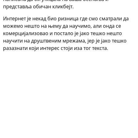
представља обичан кликбејт.
Интернет је некад био ризница где смо сматрали да
можемо нешто на њему да научимо, али онда се
комерцијализовао и постало је јако тешко нешто
научити на друштвеним мрежама, јер је јако тешко
разазнати који интерес стоји иза тог текста.