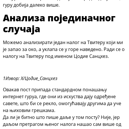
гуру добија далеко више.
Анализа појединачног
случаја
Можемо анализирати један налог на Твитеру који ми
је запао за око, а уклапа се у горе наведено. Ради се о
налогу на Твитеру под именом Цодие Санцхез.
1
Извор: X/Цодие_Санцхез
Овакав пост припада стандардном понашању
интернет гуруа, где они из искуства дају одређене
савете, што би се рекло, омогућавају другима да уче
на њиховим грешкама.
Да ли је битно што пише даље у том посту? Није, јер
даљом претрагом њеног налога нашао сам више од