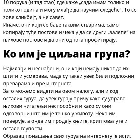
10 порука (и тад стао) где каже „сада имам толико и
толико година и могу млађе да научим следеће“. То се
зове кликбејт, а не савет.
Иначе, они који се баве таквим стварима, само
копирају туђе постове и чекају да се други „залепе“ на
њихове постове и да они од тога профитирају.
Ко им је циљана група?
Најмлађи и неснађени, они који немају никог да их
штити и усмерава, мада су такви увек били подложни
преварама и пре интернета.
Зато можемо видети на овом налогу, али и код
осталих гуруа, да увек гурају причу како су управо
њихови читатељи неспособни и како су они
одговорни што им је тешко у животу. Неко им
поверује, а онда им продају књиге, криптовалуте и
остале глупости.
Образац понашања свих гуруа на интернету је исти,