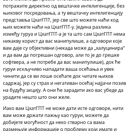
потражите директно од вештачке интелигенције, без
њиховог посредовања, а ту вештачку интелигенцију
представља ЦхатГПТ, јер све што можете наћи код
њих можете наћи на ЦхатГПТ-у. Једина разлика
између гуруа и ЦхатГПТ-а је та што сам ЦхатГПТ нема
никакву корист да вас манипулише, а одговори које
вам даје су објективни (некада може да „халуцинира“
и да вам да погрешан одговор, али то је до грешке
софтвера, а не потребе да вас манипулише), док ће
гуруи искључиво нападати ваша осећања и увек
чинити да се ви лоше осећате док читате њихов
садржај, јер су страх и негативан осећај најјачи позив
на будућу акцију. А они ће зарадити ако вас убеде да
урадите нешто што они желе.
Иако вам ЦхатГПТ не може дати исте одговоре, нити
вам може држати пажњу као гуруи, можете да
добијете могућност да неко стварно са вама
размењује информације о проблему који имате и