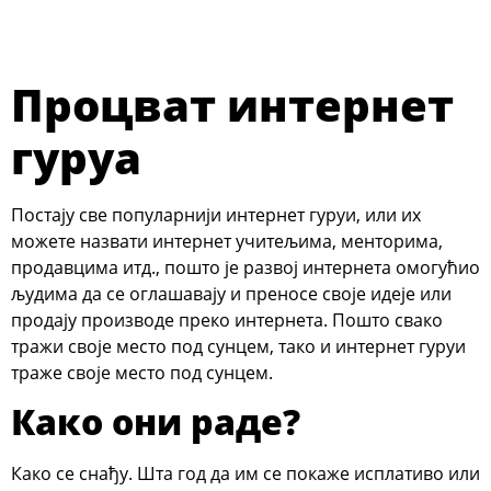
Процват интернет
гуруа
Постају све популарнији интернет гуруи, или их
можете назвати интернет учитељима, менторима,
продавцима итд., пошто је развој интернета омогућио
људима да се оглашавају и преносе своје идеје или
продају производе преко интернета. Пошто свако
тражи своје место под сунцем, тако и интернет гуруи
траже своје место под сунцем.
Како они раде?
Како се снађу. Шта год да им се покаже исплативо или