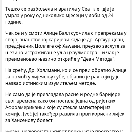
Тешко се разбољела и вратила у Сеаттле гдје је
умрла у року од неколико мјесеци у доби од 24
године.
Чак се и у смрти Алице Балл суочила с препрекама у
својој знанственој каријери када је др. Артхур Деан,
предсједник Цоллеге оф Хаwаии, преузео заслуге за
њезино истраживање уља цхаулмоогра – и чак је
преименовао њезино откриће у “Деан Метода”.
На срећу, Др. Холлманн, који се први обратио Алице
за помоћ у лијечењу губе, објавио је рад који ју је
назвао истинским изумитељем методе.
Не само да је превладала расне и родне баријере
свог времена како би постала једна од ријетких
Афроамериканки које су стекле магистериј из
кемије, [već je] такођер развила први корисни лијек
за Хансенову болест.
Њезин невјеројатан живот прекинут је прекратко у