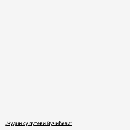
„Чудни су путеви Вучићеви“