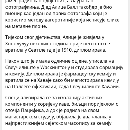
Јамес радио као одвјетник, а Лаура као
фотографкиња. Дјед Алице Балл такођер је био
пионир као један од првих фотографа који је
користио методу дагеротипије која исписује слике
на металне плоче.
Тијеком свог дјетињства, Алице је живјела у
Хонолулуу неколико година прије него што се
вратила у Сеаттле гдје је 1910. дипломирала.
Након што је имала одличне оцјене, уписала на
Свеучилиште у Wасхингтону и студирала фармацију
и кемију. Дипломирала је фармацеутску кемију и
вратила се на Хаваје како би магистрирала кемију
на Цоллеге оф Хаwаии, сада Свеучилиште Хаwаии.
Специјализирала се за изолацију активних
компоненти у коријену каве, биљци поријеклом с
оточја Пацифика, а док је радила на свом
магистарском студију, објавила је два чланка у
најпрестижнијем свјетском часопису за кемију.