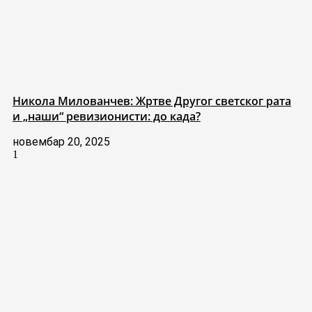
Никола Милованчев: Жртве Другог светског рата
и „наши“ ревизионисти: до када?
новембар 20, 2025