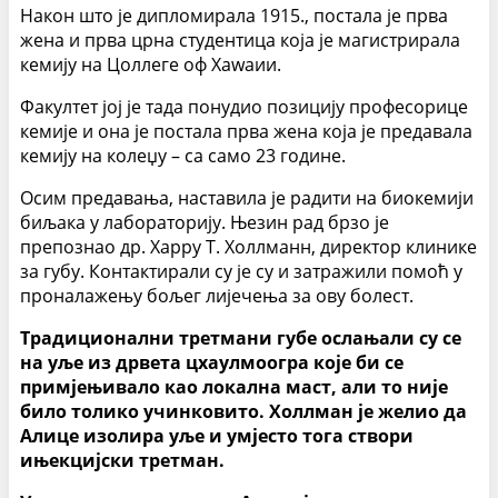
Након што је дипломирала 1915., постала је прва
жена и прва црна студентица која је магистрирала
кемију на Цоллеге оф Хаwаии.
Факултет јој је тада понудио позицију професорице
кемије и она је постала прва жена која је предавала
кемију на колеџу – са само 23 године.
Осим предавања, наставила је радити на биокемији
биљака у лабораторију. Њезин рад брзо је
препознао др. Харрy Т. Холлманн, директор клинике
за губу. Контактирали су је су и затражили помоћ у
проналажењу бољег лијечења за ову болест.
Традиционални третмани губе ослањали су се
на уље из дрвета цхаулмоогра које би се
примјењивало као локална маст, али то није
било толико учинковито. Холлман је желио да
Алице изолира уље и умјесто тога створи
ињекцијски третман.