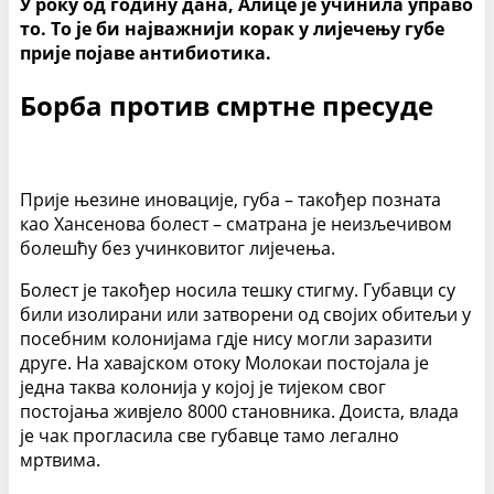
У року од годину дана, Алице је учинила управо
то. То је би најважнији корак у лијечењу губе
прије појаве антибиотика.
Борба против смртне пресуде
Прије њезине иновације, губа – такођер позната
као Хансенова болест – сматрана је неизљечивом
болешћу без учинковитог лијечења.
Болест је такођер носила тешку стигму. Губавци су
били изолирани или затворени од својих обитељи у
посебним колонијама гдје нису могли заразити
друге. На хавајском отоку Молокаи постојала је
једна таква колонија у којој је тијеком свог
постојања живјело 8000 становника. Доиста, влада
је чак прогласила све губавце тамо легално
мртвима.