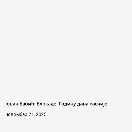
Јован Бабић: Блокаде: Годину дана касније
новембар 21, 2025