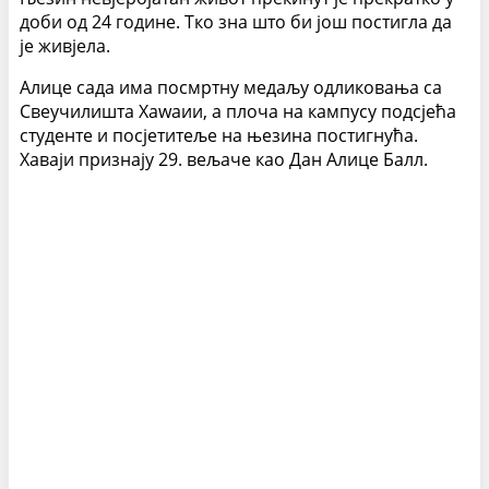
доби од 24 године. Тко зна што би још постигла да
је живјела.
Алице сада има посмртну медаљу одликовања са
Свеучилишта Хаwаии, а плоча на кампусу подсјећа
студенте и посјетитеље на њезина постигнућа.
Хаваји признају 29. вељаче као Дан Алице Балл.