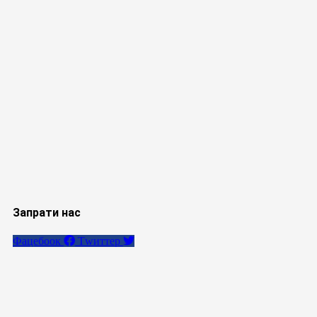
Запрати нас
Фацебоок
Тwиттер