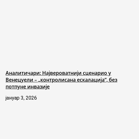
Аналитичари: Највероватнији сценарио у
Венецуели – „контролисана ескалација“, без
потпуне инвазије
јануар 3, 2026