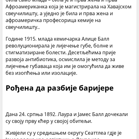
Афроамериканка која је магистрирала на Хавајском
свеучилишту, а уједно је била и прва жена и
афроамеричка професорица кемије на
свеучилишту..
Године 1915. млада кемичарка Алице Балл
револуционирала је лијечење губе, болне и
стигматизиране болести. Десетљећима прије
развоја антибиотика, осмислила је методу за
лијечење губаваца која им је омогућила да живе
без изопћења или изолације.
Рођена да разбије баријере
Дана 24. српња 1892. Лаура и Јамес Балл дочекали
су своју прву кћер у својој обитељи.
Живјели су у средишњем округу Сеаттлеа гдје је