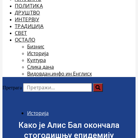
ПОЛИТИКА
ДРУШТВО
ИНТЕРВЈУ
ТРАДИЦИЈА
СВЕТ
ОСТАЛО
Бизнис
Историја
Култура
Слика дана
Видовдан.инфо ин Енглисх
Претрага
Историја
Како је Алис Бал окончала
стогодишњу епидемију