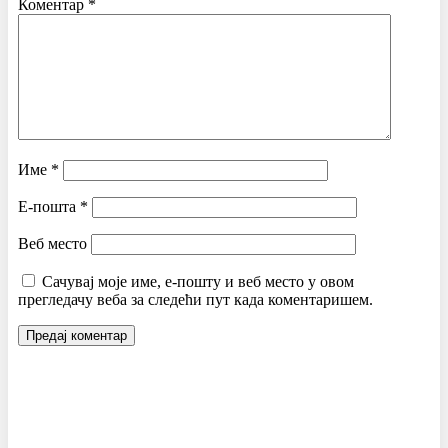
Коментар
*
Име
*
Е-пошта
*
Веб место
Сачувај моје име, е-пошту и веб место у овом
прегледачу веба за следећи пут када коментаришем.