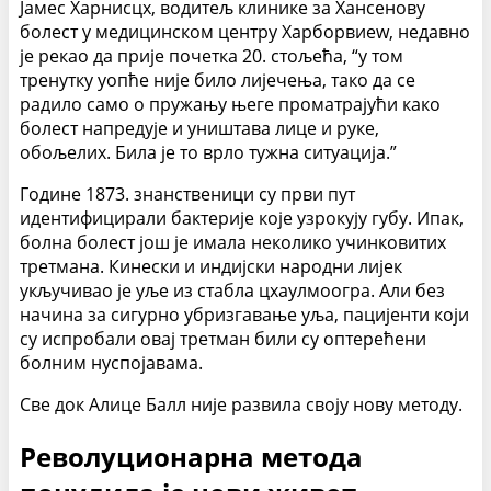
Јамес Харнисцх, водитељ клинике за Хансенову
болест у медицинском центру Харборвиеw, недавно
је рекао да прије почетка 20. стољећа, “у том
тренутку уопће није било лијечења, тако да се
радило само о пружању његе проматрајући како
болест напредује и уништава лице и руке,
обољелих. Била је то врло тужна ситуација.”
Године 1873. знанственици су први пут
идентифицирали бактерије које узрокују губу. Ипак,
болна болест још је имала неколико учинковитих
третмана. Кинески и индијски народни лијек
укључивао је уље из стабла цхаулмоогра. Али без
начина за сигурно убризгавање уља, пацијенти који
су испробали овај третман били су оптерећени
болним нуспојавама.
Све док Алице Балл није развила своју нову методу.
Револуционарна метода