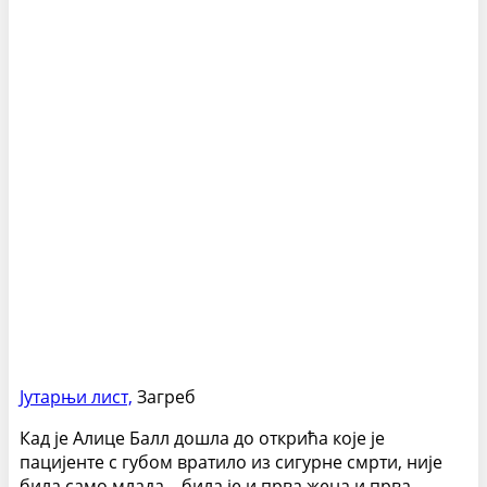
Јутарњи лист,
Загреб
Кад је Алице Балл дошла до открића које је
пацијенте с губом вратило из сигурне смрти, није
била само млада – била је и прва жена и прва