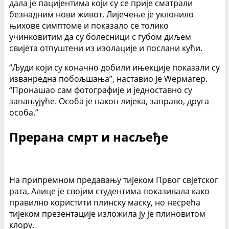
дала је пацијентима који су се прије сматрали
безнадним нови живот. Лијечење је уклонило
њихове симптоме и показало се толико
учинковитим да су болесници с губом диљем
свијета отпуштени из изолације и послани кући.
“Људи који су коначно добили ињекције показали су
изванредна побољшања”, наставио је Wермагер.
“Пронашао сам фотографије и једноставно су
запањујуће. Особа је након лијека, заправо, друга
особа.”
Прерана смрт и насљеђе
На припремном предавању тијеком Првог свјетског
рата, Алице је својим студентима показивала како
правилно користити плинску маску, но несрећа
тијеком презентације изложила ју је плиновитом
клору.