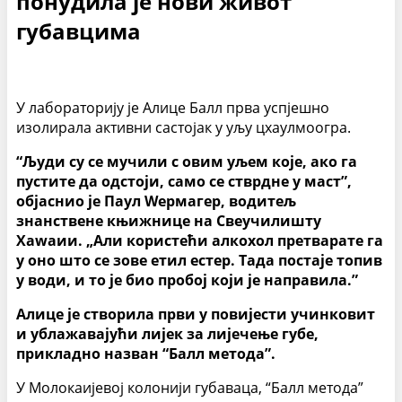
понудила је нови живот
губавцима
У лабораторију је Алице Балл прва успјешно
изолирала активни састојак у уљу цхаулмоогра.
“Људи су се мучили с овим уљем које, ако га
пустите да одстоји, само се стврдне у маст”,
објаснио је Паул Wермагер, водитељ
знанствене књижнице на Свеучилишту
Хаwаии. „Али користећи алкохол претварате га
у оно што се зове етил естер. Тада постаје топив
у води, и то је био пробој који је направила.”
Алице је створила први у повијести учинковит
и ублажавајући лијек за лијечење губе,
прикладно назван “Балл метода”.
У Молокаијевој колонији губаваца, “Балл метода”