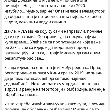
А онда долази лето и са летом почиње опет
пичвајз… Негде се оно затварање из 2020.
изгубило… Чудно, зар не? Опет излазе велемајстори
да објасне шта је потребно, а шта није, како треба
седети, како пити воду и слично…
Дакле, мутљавина коју су сами направили, почиње
да их гута саме… Обазриви су, па покушавају да
купе време… Улеће се са пропусницама које важе
од 22х, а све са идејом да подстакну народ на
вакцинацију…и то сада траје Мислим да сам овим
рекапитулирао све…
Е сада идемо на оно што је између редова… Прво,
регистровање вируса у Кини крајем 2019. не значи
да је тамо потекао, већ да се тамо највише
„одомаћио“… Неке истраге су утврдиле постојање
вируса и раније на територији Ломбардије, али није
обраћања пажња…
Из тога треба извући закључак – како су тада лечили
популацију оболелу у Ломбардији? Мислим да то