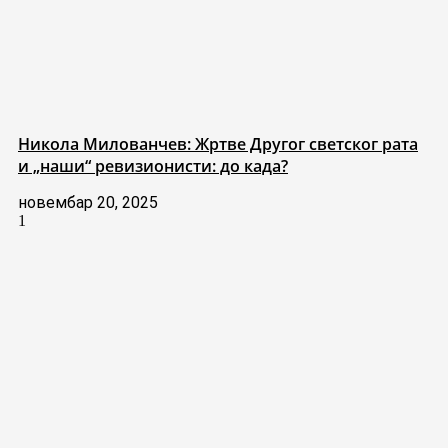
Никола Милованчев: Жртве Другог светског рата
и „наши“ ревизионисти: до када?
новембар 20, 2025