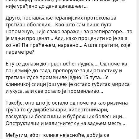
није урађено до дана данашњег…
Друго, постављање терапијских протокола за
третман оболелих… Као што сам више пута
напоменуо, није свако заражен за респираторе… то
је мањи проценат… Али, како проценити ко је за а
ко не? Па праћењем, наравно… А шта пратити, које
параметре?
Е ту се долази до првог већег лудила… Од почетка
пандемије до сада, препоруке за дијагностику и
третман су се промениле једно 15 пута… У
клиничкој слици још увек је остало губитак мириса
и укуса, али све остало је променљиво…
Такође, оно што је остало од почетка као ризична
група то су дијабетичари, хипертоничари,
васкуларни болесници и бубрежних болесници…
Опструктивци и малигнитет су на задњем месту…
Међутим, због толике нејасноће, добија се