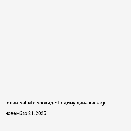
Јован Бабић: Блокаде: Годину дана касније
новембар 21, 2025