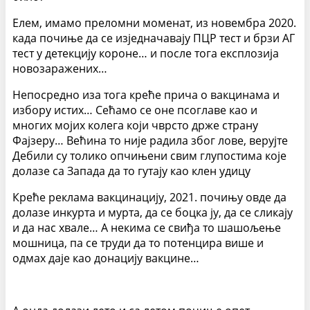
Елем, имамо преломни моменат, из новембра 2020.
када почиње да се изједначавају ПЦР тест и брзи АГ
тест у детекцију короне… и после тога експлозија
новозаражених…
Непосредно иза тога креће прича о вакцинама и
избору истих… Сећамо се оне псоглаве као и
многих мојих колега који чврсто држе страну
Фајзеру… Већина то није радила због лове, верујте
Дебили су толико опчињени свим глупостима које
долазе са Запада да то гутају као клен удицу
Креће реклама вакцинацију, 2021. почињу овде да
долазе инкурта и мурта, да се боцка ју, да се сликају
и да нас хвале… А некима се свиђа то шашољење
мошница, па се труди да то потенцира више и
одмах даје као донацију вакцине…