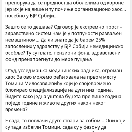
препорука да се предност да оболелима од короне
јер их је највише и ту почиње организационо хаос…
посебно у БЈР Србији…
Зашто се то дешава? Одговор је екстремно прост –
здравствено систем нам је у потпуности разваљен
немаштином… Да ли знате да је барем 25%
запослених у здравству у БЈР Србији немедицинско
особље? Ту су плате, пензиони фонд, здравствени
фонд пренапрегнути до мере пуцања
Отуд, услед мањка медицинских радника, огроман
хаос За ово можемо рећи хвала на првом месту
Томици Милосављевићу који је својевремено
блокирао специјализације на дуги низ година.
Видите како једна уштеда буџета пре више година
поједе године и животе других након неког
времена?
Е сада, то повлачи друге ствари за собом… Они који
су тада избегли Томици, сада су у фазону да