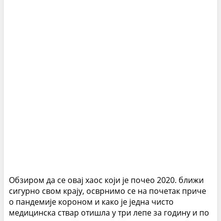
Обзиром да се овај хаос који је почео 2020. ближи
сигурно свом крају, осврнимо се на почетак приче
о пандемије короном и како је једна чисто
медицинска ствар отишла у три лепе за годину и по