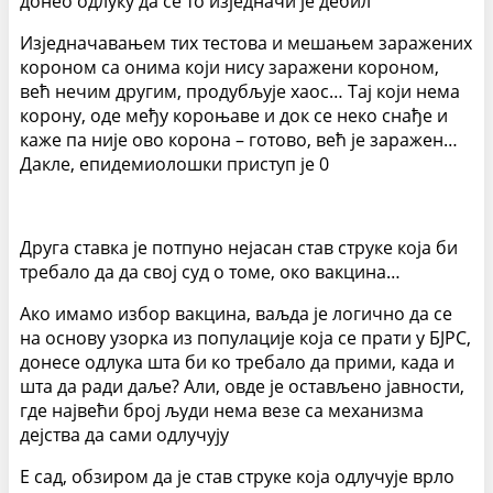
донео одлуку да се то изједначи је дебил
Изједначавањем тих тестова и мешањем заражених
короном са онима који нису заражени короном,
већ нечим другим, продубљује хаос… Тај који нема
корону, оде међу короњаве и док се неко снађе и
каже па није ово корона – готово, већ је заражен…
Дакле, епидемиолошки приступ је 0
Друга ставка је потпуно нејасан став струке која би
требало да да свој суд о томе, око вакцина…
Ако имамо избор вакцина, ваљда је логично да се
на основу узорка из популације која се прати у БЈРС,
донесе одлука шта би ко требало да прими, када и
шта да ради даље? Али, овде је остављено јавности,
где највећи број људи нема везе са механизма
дејства да сами одлучују
Е сад, обзиром да је став струке која одлучује врло