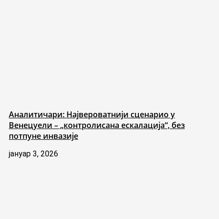
Аналитичари: Највероватнији сценарио у
Венецуели – „контролисана ескалација“, без
потпуне инвазије
јануар 3, 2026