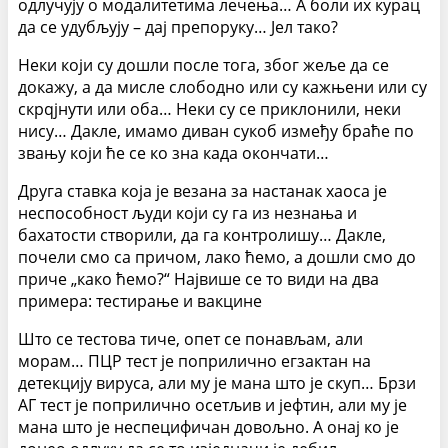
одлучују о модалитетима лечења… А боли их курац
да се удубљују – дај препоруку… Јел тако?
Неки који су дошли после тога, због жеље да се
докажу, а да мисле слободно или су кажњени или су
скрqјнути или оба… Неки су се приклонили, неки
нису… Дакле, имамо диван сукоб између браће по
звању који ће се ко зна када окончати…
Друга ставка која је везана за настанак хаоса је
неспособност људи који су га из незнања и
бахатости створили, да га контролишу… Дакле,
почели смо са причом, лако ћемо, а дошли смо до
приче „како ћемо?“ Највише се то види на два
примера: тестирање и вакцине
Што се тестова тиче, опет се понављам, али
морам… ПЦР тест је поприлично егзактан на
детекцију вируса, али му је мана што је скуп… Брзи
АГ тест је поприлично осетљив и јефтин, али му је
мана што је неспецифичан довољно. А онај ко је