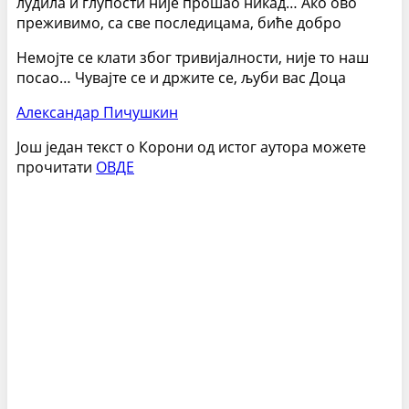
лудила и глупости није прошао никад… Ако ово
преживимо, са све последицама, биће добро
Немојте се клати због тривијалности, није то наш
посао… Чувајте се и држите се, љуби вас Доца
Александар Пичушкин
Још један текст о Корони од истог аутора можете
прочитати
ОВДЕ