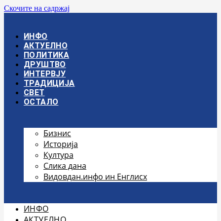
Скочите на садржај
ИНФО
АКТУЕЛНО
ПОЛИТИКА
ДРУШТВО
ИНТЕРВЈУ
ТРАДИЦИЈА
СВЕТ
ОСТАЛО
Бизнис
Историја
Култура
Слика дана
Видовдан.инфо ин Енглисх
ИНФО
АКТУЕЛНО