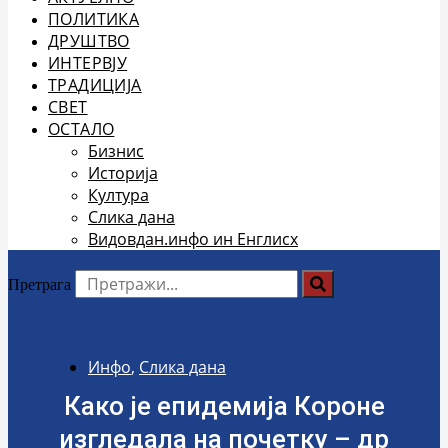
ПОЛИТИКА
ДРУШТВО
ИНТЕРВЈУ
ТРАДИЦИЈА
СВЕТ
ОСТАЛО
Бизнис
Историја
Култура
Слика дана
Видовдан.инфо ин Енглисх
Претрага
Инфо
,
Слика дана
Како је епидемија Короне
изгледала на почетку – др