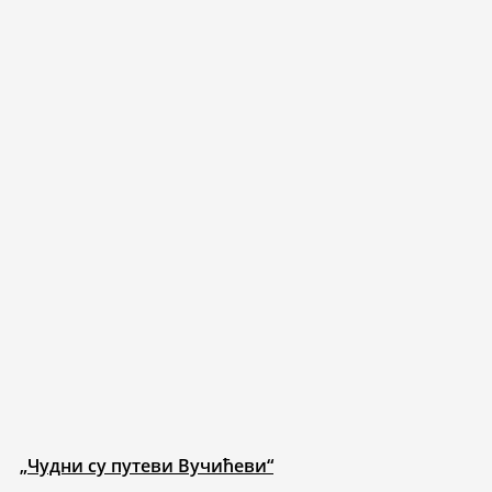
„Чудни су путеви Вучићеви“