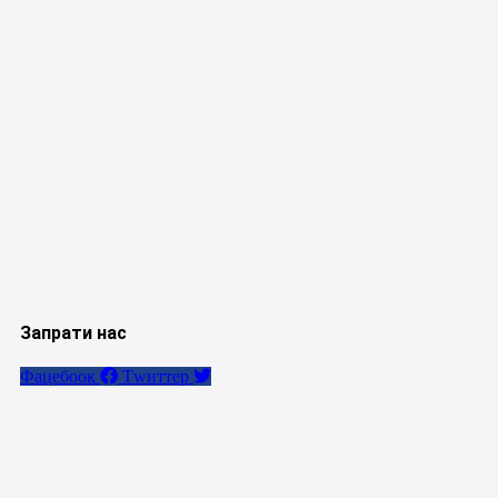
Запрати нас
Фацебоок
Тwиттер