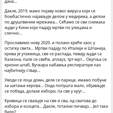
дана…
Дакле, 2019. мамо појаву новог вируса који се
бомбастично најављује делом у медијима, а делом
по друштвеним мрежама… Сећамо се сви снимака
људи у Кини који падају мртви по улицама и
слично…
Прославимо нову 2020. и полако креће хаос у
остатку света… Мртви падају по Италији и Шпанија,
крива је утакмица, све се распада, певају људи са
балкона, пале се свеће, аплауз, трт-мрт… Окупља се
кризни штаб, Вучкара набавља респираторе као
најбитнију ствар…
Уводи се лоцк доwн, деле се парице, имамо побуне
за шетање керова… Онда попушта мало, објављује
се победа, долазе избори, па све у круг…
Кривица се сваљује на све и сва, од сватова до
избора и колцета… Дакле, тотални пичвајз… Јел тако
било?