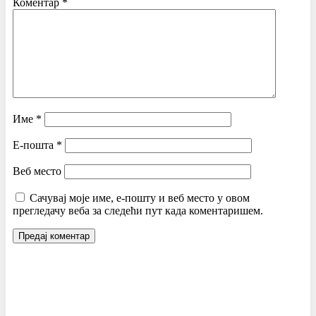
Коментар
*
Име
*
Е-пошта
*
Веб место
Сачувај моје име, е-пошту и веб место у овом
прегледачу веба за следећи пут када коментаришем.