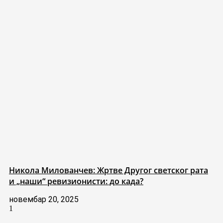
Никола Милованчев: Жртве Другог светског рата
и „наши“ ревизионисти: до када?
новембар 20, 2025