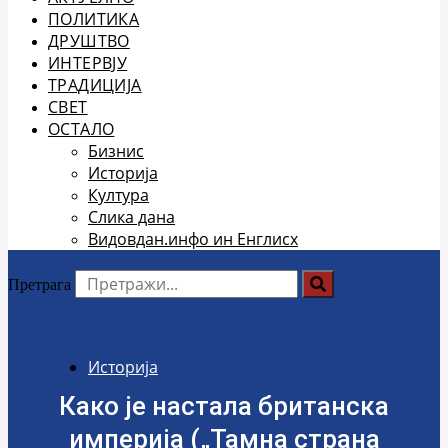
ПОЛИТИКА
ДРУШТВО
ИНТЕРВЈУ
ТРАДИЦИЈА
СВЕТ
ОСТАЛО
Бизнис
Историја
Култура
Слика дана
Видовдан.инфо ин Енглисх
Претрага
Историја
Како је настала британска
империја („Тамна страна