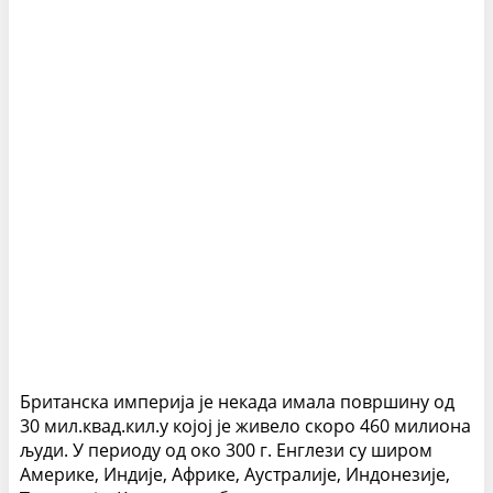
Британска империја је некада имала површину од
30 мил.квад.кил.у којој је живело скоро 460 милиона
људи. У периоду од око 300 г. Енглези су широм
Америке, Индије, Африке, Аустралије, Индонезије,