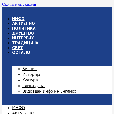
Скочите на садржај
ИНФО
АКТУЕЛНО
ПОЛИТИКА
ДРУШТВО
ИНТЕРВЈУ
ТРАДИЦИЈА
СВЕТ
ОСТАЛО
Бизнис
Историја
Култура
Слика дана
Видовдан.инфо ин Енглисх
ИНФО
АКТУЕЛНО