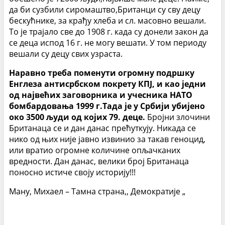
да би сузбили сиромаштво,Британци су сву децу
бескућнике, за крађу хлеба и сл. масовно вешали.
То је трајало све до 1908 г. када су донели закон да
се деца испод 16 г. не могу вешати. У том периоду
вешали су децу свих узраста.
Наравно треба поменути огромну подршку
Енглеза антисрбском покрету КПЈ, и као једни
од највећих заговорника и учесника НАТО
бомбардовања 1999 г.Тада је у Србији убијено
око 3500 људи од којих 79. деце.
Бројни злочини
Британаца се и дан данас прећуткују. Никада се
нико од њих није јавно извинио за такав геноцид,
или вратио огромне количине опљачканих
вредности. Дан данас, велики број Британаца
поносно истиче своју историју!!!
Ману, Михаел – Тамна страна,, Демократије „