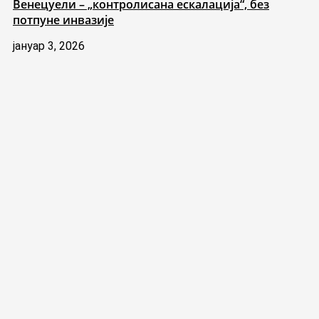
Венецуели – „контролисана ескалација“, без
потпуне инвазије
јануар 3, 2026