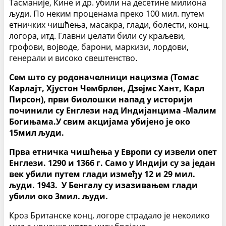
Тасманије, Кине и др. убили на десетине милиона
људи. По неким проценама преко 100 мил. путем
етничких чишћења, масакра, глади, болести, конц.
логора, итд. Главни џелати били су краљеви,
грофови, војводе, барони, маркизи, лордови,
генерали и високо свештенство.
Сем што су родоначелници нацизма (Томас
Карлајт, Хјустон Чембрлен, Дзејмс Хант, Карл
Пирсон), први биолошки напад у историји
починили су Енглези над Индијанцима -Малим
Богињама.У свим акцијама убијено је око
15мил људи.
Прва етничка чишћења у Европи су извели опет
Енглези. 1290 и 1366 г. Само у Индији су за један
век убили путем глади између 12 и 29 мил.
људи. 1943. У Бенгалу су изазивањем глади
убили око 3мил. људи.
Кроз Британске конц. логоре страдало је неколико