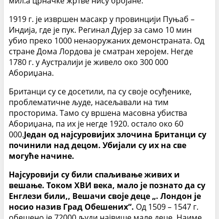
мил.а црначке жртве нису бројане.
1919 г. је извршен масакр у провинцији Пуњаб –
Индија, где је пук. Регинал Дујер за само 10 мин
убио преко 1000 ненаоружаних демонстраната. Од
стране Дома Лордова је сматран херојем. Негде
1780 г. у Аустралији је живело око 300 000
Абориџана.
Британци су се досетили, па су своје осуђенике,
проблематичне људе, насељавали на тим
просторима. Тамо су вршена масовна убиства
Абориџана, па их је негде 1920. остало око 60
000.
Један од најсуровијих злочина Британци су
починили над децом. Убијали су их на све
могуће начине.
Најсуровији су били спаљивање живих и
вешање. Током XВИ века, мало је познато да су
Енглези били,, Вешачи своје деце „. Лондон је
носио назив Град Обешених“.
Од 1509 – 1547 г.
обешено је 72000 људи,највише мале деце. Наиме,