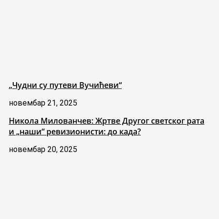
„Чудни су путеви Вучићеви“
новембар 21, 2025
Никола Милованчев: Жртве Другог светског рата
и „наши“ ревизионисти: до када?
новембар 20, 2025