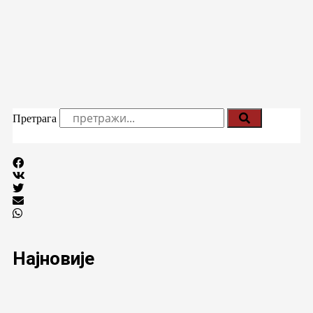
Претрага
Најновије