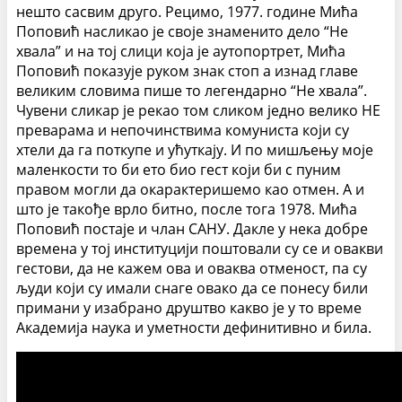
нешто сасвим друго. Рецимо, 1977. године Мића
Поповић насликао је своје знаменито дело “Не
хвала” и на тој слици која је аутопортрет, Мића
Поповић показује руком знак стоп а изнад главе
великим словима пише то легендарно “Не хвала”.
Чувени сликар је рекао том сликом једно велико НЕ
преварама и непочинствима комуниста који су
хтели да га поткупе и ућуткају. И по мишљењу моје
маленкости то би ето био гест који би с пуним
правом могли да окарактеришемо као отмен. А и
што је такође врло битно, после тога 1978. Мића
Поповић постаје и члан САНУ. Дакле у нека добре
времена у тој институцији поштовали су се и овакви
гестови, да не кажем ова и оваква отменост, па су
људи који су имали снаге овако да се понесу били
примани у изабрано друштво какво је у то време
Академија наука и уметности дефинитивно и била.