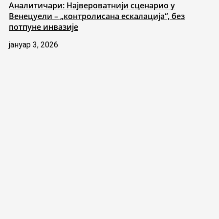
Аналитичари: Највероватнији сценарио у
Венецуели – „контролисана ескалација“, без
потпуне инвазије
јануар 3, 2026