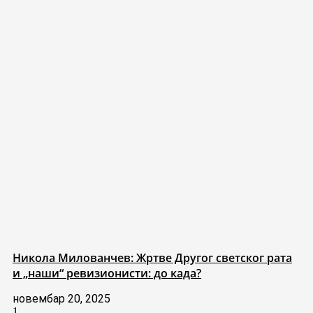
Никола Милованчев: Жртве Другог светског рата
и „наши“ ревизионисти: до када?
новембар 20, 2025