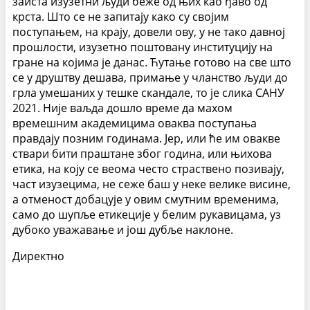
заиста изузетни људи беже од њих као ђаво од
крста. Што се не запитају како су својим
поступањем, на крају, довели ову, у не тако давној
прошлости, изузетно поштовану институцију на
гране на којима је данас. Ћутање готово на све што
се у друштву дешава, примање у чланство људи до
грла умешаних у тешке скандале, то је слика САНУ
2021. Није ваљда дошло време да махом
времешним академицима оваква поступања
правдају позним годинама. Јер, или ће им овакве
ствари бити праштане због година, или њихова
етика, на коју се веома често страствено позивају,
част изузецима, не сеже баш у неке велике висине,
а отменост добацује у овим смутним временима,
само до шупље етикеције у белим рукавицама, уз
дубоко уважавање и још дубље наклоне.
Директно