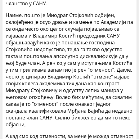
чланство у САНУ.
Наиме, пошто је Миодраг Стојковић одбијен,
озлојеђено је осуо дрвље и камење по Академији па
се онда често око целог случаја појављивао са
изјавама и Владимир Костић председник САНУ
објашњавајући како је понашање господина
Стојковића недопустиво, те да га такво одсуство
такта и поштовања апсолутно дисквалификује да у
њој буде члан. А реч коју сам у иступањима Костића
у тим приликама запамтио је реч “отменост”. Дакле,
често је цитирао Владимир Костић “отмене” изјаве
својих колега академика тих дана као контраст
Миодрагу Стојковичу и одсуству лепих манира у
његовом опхођењу. Волео бих међутим, да схватим
каква је то “отменост” после онаквог једног
скандала квалификовала Мрђана Бајића да недавно
постане члан САНУ. Силно бих желео да ми то неко
објасни,
А кад смо код отмености, за мене је можда отменост