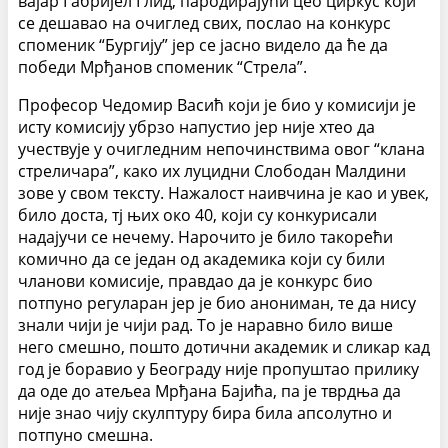
вајар Габријел Глид, пародирајући цео циркус који
се дешавао на очиглед свих, послао на конкурс
споменик “Бургију” јер се јасно видело да ће да
победи Мрђанов споменик “Стрела”.
Професор Чедомир Васић који је био у комисији је
исту комисију убрзо напустио јер није хтео да
учествује у очигледним непочинствима овог “клана
стреличара”, како их луцидни Слободан Малдини
зове у свом тексту. Нажалост наивчина је као и увек,
било доста, тј њих око 40, који су конкурисали
надајучи се нечему. Нарочито је било такорећи
комично да се један од академика који су били
чланови комисије, правдао да је конкурс био
потпуно регуларан јер је био анониман, те да нису
знали чији је чији рад. То је наравно било више
него смешно, пошто дотични академик и сликар кад
год је боравио у Београду није пропуштао прилику
да оде до атељеа Мрђана Бајића, па је тврдња да
није знао чију скулптуру бира била апсолутно и
потпуно смешна.