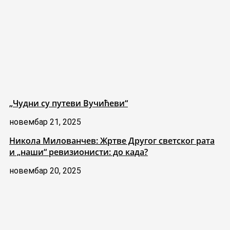
„Чудни су путеви Вучићеви“
новембар 21, 2025
Никола Милованчев: Жртве Другог светског рата
и „наши“ ревизионисти: до када?
новембар 20, 2025