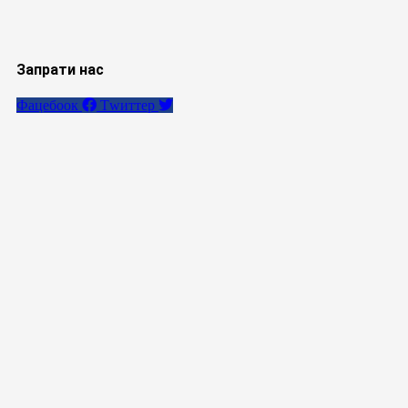
Запрати нас
Фацебоок
Тwиттер