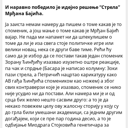
И наравно победило је идејно решење “Стрела”
Мрђана Бајића.
Ја заиста немам намеру да пишем о томе какав је то
споменик, а још мање о томе какав је Мрђан Бајић
вајар. Не пада ми напамет ни да шпекулишем о
томе да ли је иза свега стоје политичке игре или
велики новац, нека се други баве тиме. Рећи ћу
само да је избор да се постави такав један споменик
Зорану Ђинђићу изазвао изузетно оштре реакције,
па чак и спрдње (Басара је написао колумну: Зоки
пази стрела, а Петричић нацртао карикатуру како
АВ гађа Ђинђића спомеником као ножем) а због
свих контраверзи које је изазвао, споменик се нико
није усудио ни да постави. Али намера ми је и од
срца бих желео нешто сасвим друго: а то је да
некако повежем целу ову жалосну сторију у коју су
до грла били умешани академици, са једним другим
догађајем, који се пре пар година десио, а то је
одбијање Миодрага Стојковића генетичара за