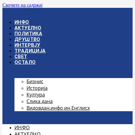
Скочите на садржај
ИНФО
АКТУЕЛНО
ПОЛИТИКА
ДРУШТВО
ИНТЕРВЈУ
ТРАДИЦИЈА
СВЕТ
ОСТАЛО
Бизнис
Историја
Култура
Слика дана
Видовдан.инфо ин Енглисх
ИНФО
АКТУЕЛНО