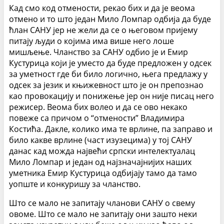
Кад смо код отмености, рекао бих и да је веома
отмено и то што један Мило Ломпар одбија да буде
ћлан САНУ јер не жели да се о његовом пријему
питају људи о којима има више него лоше
мишљење. Чланство за САНУ одбио је и Емир
Кустурица који је уместо да буде предложен у одсек
за уметност где би било логично, њега предлажу у
одсек за језик и књижевност што је он препознао
као провокацију и понижење јер он није писац него
режисер. Веома бих волео и да се ово некако
повеже са причом о “отмености” Владимира
Костића. Дакле, колико има те врлине, па заправо и
било какве врлине (част изузецима) у тој САНУ
данас кад можда највећи српски интелектуалац
Мило Ломпар и један од најзначајнијих наших
уметника Емир Кустурица одбијају тамо да тамо
уопште и конкуришу за чланство.
Што се мало не запитају чланови САНУ о свему
овоме. Што се мало не запитају они зашто неки