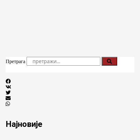
Претрага
Најновије