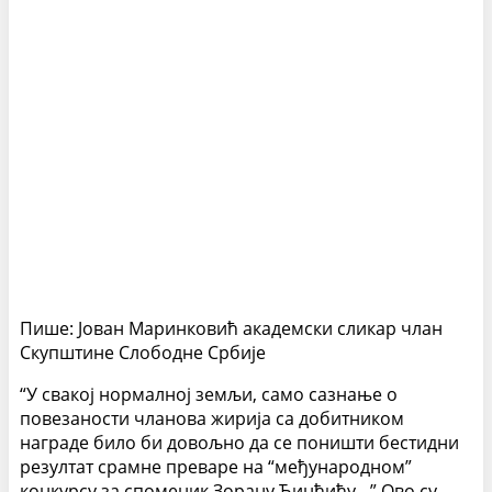
Пише: Јован Маринковић академски сликар члан
Скупштине Слободне Србије
“У свакој нормалној земљи, само сазнање о
повезаности чланова жирија са добитником
награде било би довољно да се поништи бестидни
резултат срамне преваре на “међународном”
конкурсу за споменик Зорану Ђинђићу…” Ово су