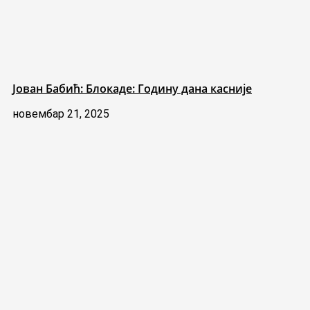
Јован Бабић: Блокаде: Годину дана касније
новембар 21, 2025