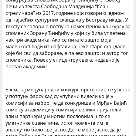
речи из текста Слободана Малдинија “Клан
стреличара” из 2017. године који говори о једном
од највећих културних скандала у Београду икада. У
тексту се говори о потпуно намештеном конкурсу за
споменик Зорану Ђинђићу у који су била уплетена
чак три академика. Ако се питате зашто моја
маленкост вади из нафталина неке старе скандале
које би сви да забораве, е па ево зашто: и аутор тог
споменика, ћовек у епицентру свега, недавно је
постао академик!
Елем, тај међународни конкурс претворио се ускоро
у потпуну фарсу кад су упућени видели ко је у
комисији за избор, те да конкурише и Мрђан Бајић
коме су академици у комисији велики пријатељи
али и партнери у многим пословима што се
уметничке сцене тиче, истог момента им је
апсолутно било све јасно. До те мере јасно, да је