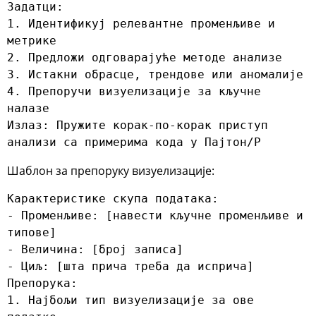
Задатци:

1. Идентификуј релевантне променљиве и 
метрике

2. Предложи одговарајуће методе анализе

3. Истакни обрасце, трендове или аномалије

4. Препоручи визуелизације за кључне 
налазе

Излаз: Пружите корак-по-корак приступ 
анализи са примерима кода у Пајтон/Р
Шаблон за препоруку визуелизације:
Карактеристике скупа података:

- Променљиве: [навести кључне променљиве и 
типове]

- Величина: [број записа]

- Циљ: [шта прича треба да исприча]

Препорука:

1. Најбољи тип визуелизације за ове 