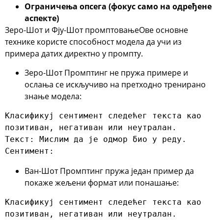
Ограничења опсега (фокус само на одређене
аспекте)
Зеро-Шот и Фју-Шот промптовање
Ове основне
технике користе способност модела да учи из
примера датих директно у промпту.
Зеро-Шот Промптинг
не пружа примере и
ослања се искључиво на претходно тренирано
знање модела:
Класификуј сентимент следећег текста као 
позитиван, негативан или неутралан.

Текст: Мислим да је одмор био у реду.

Сентимент:
Ван-Шот Промптинг
пружа један пример да
покаже жељени формат или понашање:
Класификуј сентимент следећег текста као 
позитиван, негативан или неутралан.
