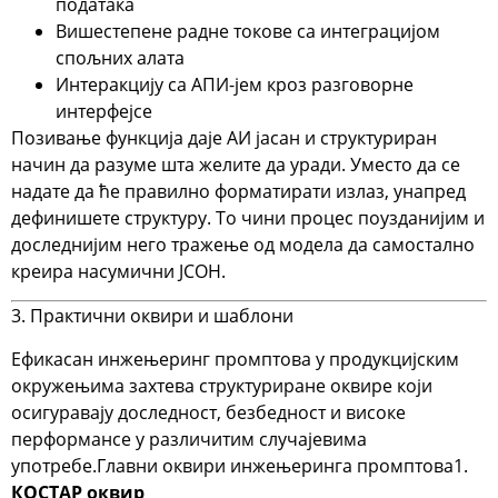
података
Вишестепене радне токове са интеграцијом
спољних алата
Интеракцију са АПИ-јем кроз разговорне
интерфејсе
Позивање функција даје АИ јасан и структуриран
начин да разуме шта желите да уради. Уместо да се
надате да ће правилно форматирати излаз, унапред
дефинишете структуру. То чини процес поузданијим и
доследнијим него тражење од модела да самостално
креира насумични ЈСОН.
3. Практични оквири и шаблони
Ефикасан инжењеринг промптова у продукцијским
окружењима захтева структуриране оквире који
осигуравају доследност, безбедност и високе
перформансе у различитим случајевима
употребе.
Главни оквири инжењеринга промптова
1.
КОСТАР оквир