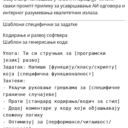
сваки промпт прилику за усавршавање АИ одговора и
интерног разумевања квалитетних излаза.
Шаблони специфични за задатке
Кодирање и развој софтвера
Шаблон за генерисање кода:
Улога: Ти си стручњак за [програмски 
језик] развој

Задатак: Напиши [функцију/класу/скрипту] 
која [специфична функционалност]

Захтеви:

- Укључи руковање грешкама за [специфичне 
граничне случајеве]

- Прати [стандард кодирања/водич за стил]

- Додај коментаре у коду који објашњавају 
сложену логику

- Оптимизуј за [перформансе/читљивост/