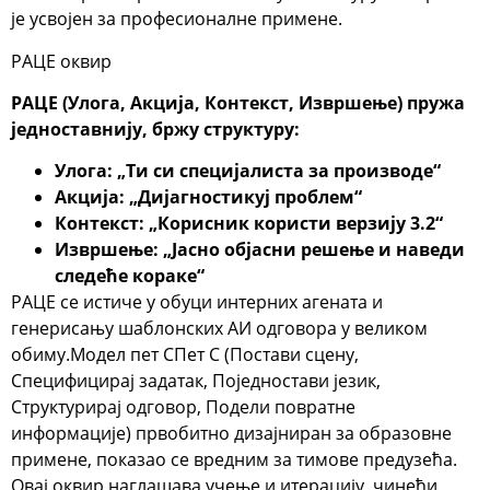
је усвојен за професионалне примене.
РАЦЕ оквир
РАЦЕ
(Улога, Акција, Контекст, Извршење) пружа
једноставнију, бржу структуру:
Улога
: „Ти си специјалиста за производе“
Акција
: „Дијагностикуј проблем“
Контекст
: „Корисник користи верзију 3.2“
Извршење
: „Јасно објасни решење и наведи
следеће кораке“
РАЦЕ се истиче у обуци интерних агената и
генерисању шаблонских АИ одговора у великом
обиму.
Модел пет С
Пет С
(Постави сцену,
Специфицирај задатак, Поједностави језик,
Структурирај одговор, Подели повратне
информације) првобитно дизајниран за образовне
примене, показао се вредним за тимове предузећа.
Овај оквир наглашава учење и итерацију, чинећи