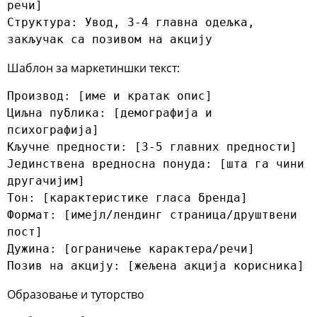
речи]

Структура: Увод, 3-4 главна одељка, 
закључак са позивом на акцију
Шаблон за маркетиншки текст:
Производ: [име и кратак опис]

Циљна публика: [демографија и 
психографија]

Кључне предности: [3-5 главних предности]

Јединствена вредносна понуда: [шта га чини 
другачијим]

Тон: [карактеристике гласа бренда]

Формат: [имејл/лендинг страница/друштвени 
пост]

Дужина: [ограничење карактера/речи]

Позив на акцију: [жељена акција корисника]
Образовање и туторство