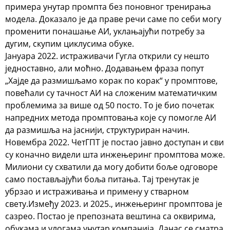
примера унутар промпта без поновног тренирања
модела. Доказало је да праве речи саме по себи могу
променити понашање АИ, уклањајући потребу за
дугим, скупим циклусима обуке.
Јануара 2022. истраживачи Гугла открили су нешто
једноставно, али моћно.
Додавањем фраза попут
„
Хајде да размишљамо корак по корак
“ у промптове,
повећали су тачност АИ на сложеним математичким
проблемима за више од
50 посто
. То је био почетак
напредних метода промптовања које су помогле АИ
да размишља на јаснији, структуриран начин.
Новембра 2022.
ЧетГПТ
је постао јавно доступан и сви
су коначно видели шта инжењеринг промптова може.
Милиони су схватили да могу добити боље одговоре
само постављајући боља питања. Тај тренутак је
убрзао и истраживања и примену у стварном
свету.
Између
2023. и 2025.
, инжењеринг промптова је
сазрео. Постао је препозната вештина са оквирима,
обукама и улогама унутар компанија. Данас се сматра