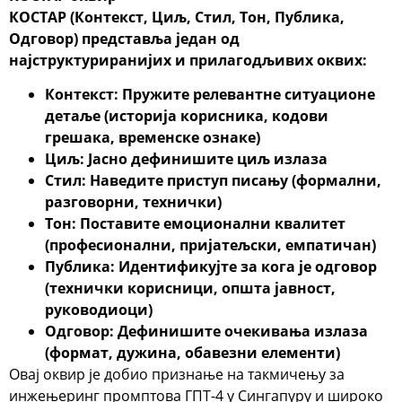
КОСТАР
(Контекст, Циљ, Стил, Тон, Публика,
Одговор) представља један од
најструктуриранијих и прилагодљивих оквих:
Контекст
: Пружите релевантне ситуационе
детаље (историја корисника, кодови
грешака, временске ознаке)
Циљ
: Јасно дефинишите циљ излаза
Стил
: Наведите приступ писању (формални,
разговорни, технички)
Тон
: Поставите емоционални квалитет
(професионални, пријатељски, емпатичан)
Публика
: Идентификујте за кога је одговор
(технички корисници, општа јавност,
руководиоци)
Одговор
: Дефинишите очекивања излаза
(формат, дужина, обавезни елементи)
Овај оквир је добио признање на такмичењу за
инжењеринг промптова ГПТ-4 у Сингапуру и широко