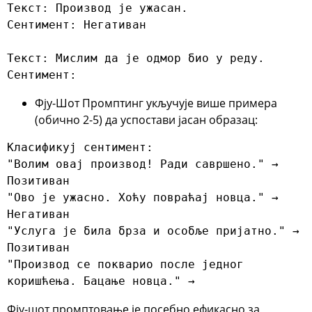
Текст: Производ је ужасан.

Сентимент: Негативан

Текст: Мислим да је одмор био у реду.

Сентимент:
Фју-Шот Промптинг
укључује више примера
(обично 2-5) да успостави јасан образац:
Класификуј сентимент:

"Волим овај производ! Ради савршено." → 
Позитиван

"Ово је ужасно. Хоћу повраћај новца." → 
Негативан

"Услуга је била брза и особље пријатно." → 
Позитиван

"Производ се покварио после једног 
коришћења. Бацање новца." →
Фју-шот промптовање је посебно ефикасно за