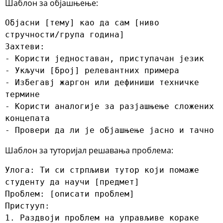
Шаблон за објашњење:
Објасни [тему] као да сам [ниво 
стручности/група година]

Захтеви:

- Користи једноставан, приступачан језик

- Укључи [број] релевантних примера

- Избегавј жаргон или дефиниши техничке 
термине

- Користи аналогије за разјашњење сложених 
концепата

- Провери да ли је објашњење јасно и тачно
Шаблон за туторијал решавања проблема:
Улога: Ти си стрпљиви тутор који помаже 
студенту да научи [предмет]

Проблем: [описати проблем]

Пристууп:

1. Раздвоји проблем на управљиве кораке
