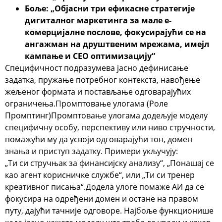
Боље: „Објасни три ефикасне стратегије
дигиталног маркетинга за мале е-
комерцијалне послове, фокусирајући се на
ангажман на друштвеним мрежама, имејл
кампање и СЕО оптимизацију“
Специфичност подразумева јасно дефинисање
задатка, пружање потребног контекста, навођење
жељеног формата и постављање одговарајућих
ограничења.
Промптовање улогама (Роле
Промптинг)
Промптовање улогама додељује моделу
специфичну особу, перспективу или ниво стручности,
помажући му да усвоји одговарајући тон, домен
знања и приступ задатку. Примери укључују:
„
Ти си стручњак за финансијску анализу
“, „
Понашај се
као агент корисничке службе
“, или „
Ти си тренер
креативног писања
“.
Додела улоге помаже АИ да се
фокусира на одређени домен и остане на правом
путу, дајући тачније одговоре. Најбоље функционише