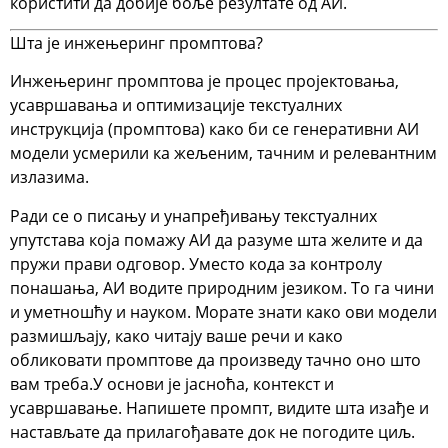
користити да добије боље резултате од АИ.
Шта је инжењеринг промптова?
Инжењеринг промптова
је процес пројектовања,
усавршавања и оптимизације текстуалних
инструкција (промптова) како би се генеративни АИ
модели усмерили ка жељеним, тачним и релевантним
излазима.
Ради се о писању и унапређивању текстуалних
упутстава која помажу АИ да разуме шта желите и да
пружи прави одговор. Уместо кода за контролу
понашања, АИ водите природним језиком. То га чини
и уметношћу и науком. Морате знати како ови модели
размишљају, како читају ваше речи и како
обликовати промптове да произведу тачно оно што
вам треба.
У основи је
јасноћа, контекст и
усавршавање
. Напишете промпт, видите шта изађе и
настављате да прилагођавате док не погодите циљ.