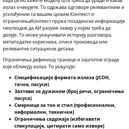
када јасно кажете моделу шта треба да уради и какав
излаз очекујете. То одржава одговоре релевантним и
усклађеним са вашим циљем.
Контекст и
ограничења
Контекст
пружа позадинске информације
неопходне да АИ разуме оквир у којем треба да
делује. То може укључивати историју разговора,
метаподатке корисника, описе производа или
релевантне ситуационе детаље.
Ограничења
дефинишу границе и заштитне ограде
које обликују излаз. То укључује:
Спецификације формата излаза (ЈСОН,
тачке, пасуси)
Захтеви за дужином (број речи, ограничење
пасуса)
Смернице за тон и стил (професионални,
неформални, технички)
Ограничења садржаја (избегавати
спекулације, цитирати само изворе)