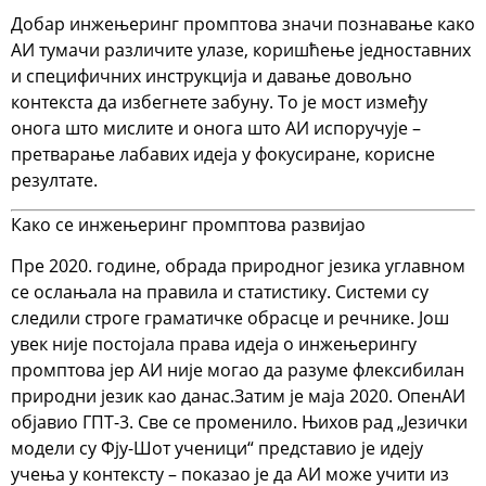
Добар инжењеринг промптова значи познавање како
АИ тумачи различите улазе, коришћење једноставних
и специфичних инструкција и давање довољно
контекста да избегнете забуну. То је мост између
онога што мислите и онога што АИ испоручује –
претварање лабавих идеја у фокусиране, корисне
резултате.
Како се инжењеринг промптова развијао
Пре 2020. године, обрада природног језика углавном
се ослањала на правила и статистику. Системи су
следили строге граматичке обрасце и речнике. Још
увек није постојала права идеја о инжењерингу
промптова јер АИ није могао да разуме флексибилан
природни језик као данас.
Затим је маја 2020. ОпенАИ
објавио
ГПТ-3
. Све се променило. Њихов рад „
Језички
модели су Фју-Шот ученици
“ представио је идеју
учења у контексту
– показао је да АИ може учити из