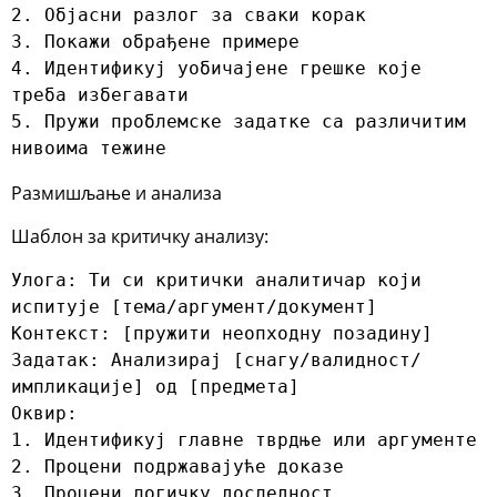
2. Објасни разлог за сваки корак

3. Покажи обрађене примере

4. Идентификуј уобичајене грешке које 
треба избегавати

5. Пружи проблемске задатке са различитим 
нивоима тежине
Размишљање и анализа
Шаблон за критичку анализу:
Улога: Ти си критички аналитичар који 
испитује [тема/аргумент/документ]

Контекст: [пружити неопходну позадину]

Задатак: Анализирај [снагу/валидност/
импликације] од [предмета]

Оквир:

1. Идентификуј главне тврдње или аргументе

2. Процени подржавајуће доказе

3. Процени логичку доследност
