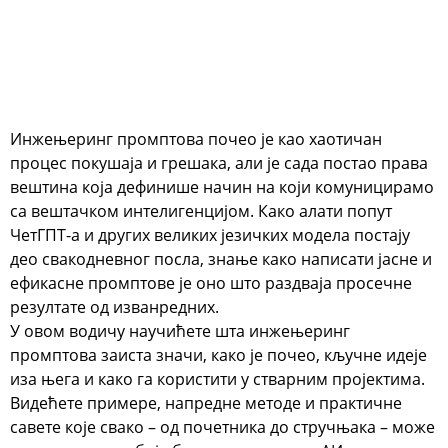
Инжењеринг промптова
почео је као хаотичан
процес покушаја и грешака, али је сада постао права
вештина која дефинише начин на који комуницирамо
са вештачком интелигенцијом. Како алати попут
ЧетГПТ-а и других великих језичких модела постају
део свакодневног посла, знање како написати јасне и
ефикасне промптове је оно што раздваја просечне
резултате од изванредних.
У овом водичу научићете шта инжењеринг
промптова заиста значи, како је почео, кључне идеје
иза њега и како га користити у стварним пројектима.
Видећете примере, напредне методе и практичне
савете које свако – од почетника до стручњака – може