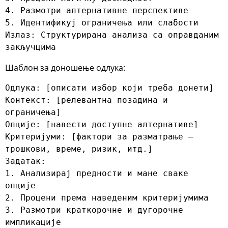
4. Размотри алтернативне перспективе

5. Идентификуј ограничења или слабости

Излаз: Структурирана анализа са оправданим 
закључцима
Шаблон за доношење одлука:
Одлука: [описати избор који треба донети]

Контекст: [релевантна позадина и 
ограничења]

Опције: [навести доступне алтернативе]

Критеријуми: [фактори за разматрање – 
трошкови, време, ризик, итд.]

Задатак:

1. Анализирај предности и мане сваке 
опције

2. Процени према наведеним критеријумима

3. Размотри краткорочне и дугорочне 
импликације
