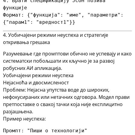
4. Врати спецификацију ЈСОН позива 
функције

Формат: {"функција": "име", "параметри": 
{"парам1": "вредност1"}}
4. Уобичајени режими неуспеха и стратегије
откривања грешака
Разумевање где промптови обично не успевају и како
систематски побољшати их кључно је за развој
робусних АИ апликација.
Уобичајени режими неуспеха
Нејасноћа и двосмисленост
Проблем
: Нејасна упутства воде до широких,
нефокусираних или нетачних одговора. Модел прави
претпоставке о свакој тачки која није експлицитно
разјашњена.
Пример неуспеха:
Промпт: "Пиши о технологији"
