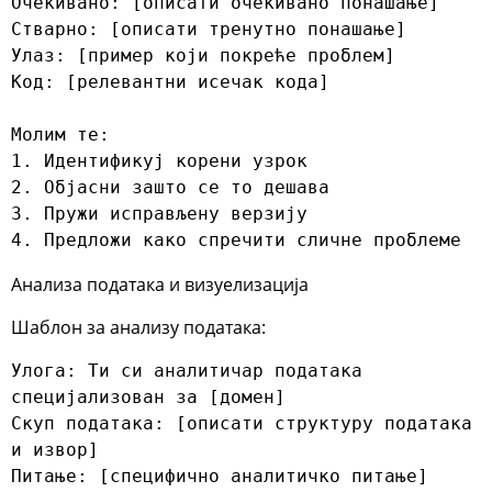
Очекивано: [описати очекивано понашање]

Стварно: [описати тренутно понашање]

Улаз: [пример који покреће проблем]

Код: [релевантни исечак кода]

Молим те:

1. Идентификуј корени узрок

2. Објасни зашто се то дешава

3. Пружи исправљену верзију

4. Предложи како спречити сличне проблеме
Анализа података и визуелизација
Шаблон за анализу података:
Улога: Ти си аналитичар података 
специјализован за [домен]

Скуп података: [описати структуру података 
и извор]

Питање: [специфично аналитичко питање]
