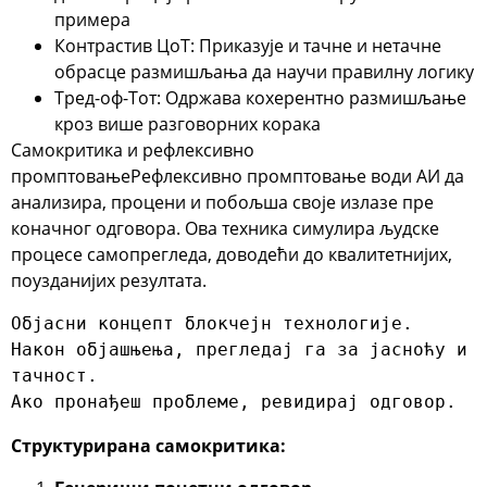
примера
Контрастив ЦоТ
: Приказује и тачне и нетачне
обрасце размишљања да научи правилну логику
Тред-оф-Тот
: Одржава кохерентно размишљање
кроз више разговорних корака
Самокритика и рефлексивно
промптовање
Рефлексивно промптовање води АИ да
анализира, процени и побољша своје излазе пре
коначног одговора. Ова техника симулира људске
процесе самопрегледа, доводећи до квалитетнијих,
поузданијих резултата.
Објасни концепт блокчејн технологије.

Након објашњења, прегледај га за јасноћу и 
тачност.

Ако пронађеш проблеме, ревидирај одговор.
Структурирана самокритика: