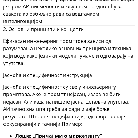
језгром АИ писмености
и кључном предношћу за
свакога ко озбиљно ради са вештачком
интелигенцијом.
2. Основни принципи и концепти
Ефикасан инжењеринг промптова зависи од
разумевања неколико основних принципа и техника
који воде како језички модели тумаче и одговарају на
упутства.
Јасноћа и специфичност инструкција
Јасноћа и специфичност су све у инжењерингу
промптова. Ако је промпт нејасан, излаз ће бити
нејасан. Али када напишете јасна, детаљна упутства,
АИ тачно зна шта треба да ради и даје боље
резултате. Што сте специфичнији, одговор постаје
фокусиранији и тачнији.
Пример:
Лоше: „Причај ми о маркетингу“