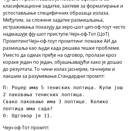
класификационе задатке, захтеве за форматирање и
успостављање специфичних образаца излаза.
Међутим, за сложене задатке размишљања,
истраживања показују да
зеро-шот цеп-оф-тоут
често
надмашује фју-шот приступе.
Чејн-оф-Тот (ЦоТ)
Промптинг
Чејн-оф-тоут промптинг
помаже АИ да
размишља као људи када решава тешке проблеме.
Уместо да одмах пређе на одговор, пролази кроз
кораке један по један, објашњавајући како је дошао
до резултата. То чини излаз јаснијим, тачнијим и
лакшим за разумевање.
Стандардни промпт:
П: Роџер има 5 тениских лоптица. Купи још 
2 паковања тениских лоптица.

Свако паковање има 3 лоптице. Колико 
лоптица има сада?

О: Одговор је 11.
Чејн-оф-Тот промпт: