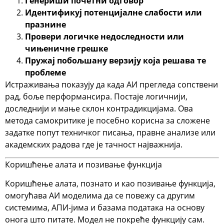
Генериши почетни одговор
Идентификуј потенцијалне слабости или
празнине
Провери логичке недоследности или
чињеничне грешке
Пружај побољшану верзију која решава те
проблеме
Истраживања показују да када АИ прегледа сопствени
рад, боље перформансира. Постаје логичнији,
доследнији и мање склон контрадикцијама. Ова
метода самокритике је посебно корисна за сложене
задатке попут техничког писања, правне анализе или
академских радова где је тачност најважнија.
Коришћење алата и позивање функција
Коришћење алата
, познато и као
позивање функција
,
омогућава АИ моделима да се повежу са другим
системима, АПИ-јима и базама података на основу
онога што питате. Модел не покреће функцију сам.