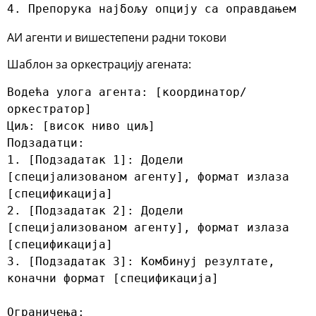
4. Препорука најбољу опцију са оправдањем
АИ агенти и вишестепени радни токови
Шаблон за оркестрацију агената:
Водећа улога агента: [координатор/
оркестратор]

Циљ: [висок ниво циљ]

Подзадатци:

1. [Подзадатак 1]: Додели 
[специјализованом агенту], формат излаза 
[спецификација]

2. [Подзадатак 2]: Додели 
[специјализованом агенту], формат излаза 
[спецификација]

3. [Подзадатак 3]: Комбинуј резултате, 
коначни формат [спецификација]

Ограничења:
