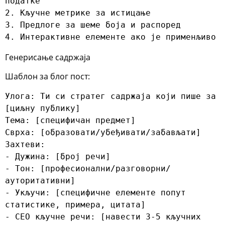
податке

2. Кључне метрике за истицање

3. Предлоге за шеме боја и распоред

4. Интерактивне елементе ако је применљиво
Генерисање садржаја
Шаблон за блог пост:
Улога: Ти си стратег садржаја који пише за 
[циљну публику]

Тема: [специфичан предмет]

Сврха: [образовати/убеђивати/забављати]

Захтеви:

- Дужина: [број речи]

- Тон: [професионални/разговорни/
ауторитативни]

- Укључи: [специфичне елементе попут 
статистике, примера, цитата]

- СЕО кључне речи: [навести 3-5 кључних 