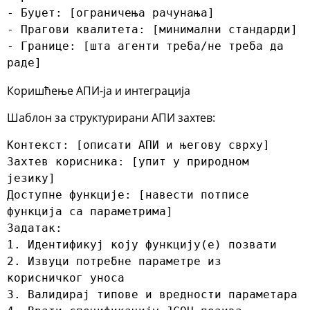
- Буџет: [ограничења рачунања]

- Прагови квалитета: [минимални стандарди]

- Границе: [шта агенти треба/не треба да 
раде]
Коришћење АПИ-ја и интеграција
Шаблон за структурирани АПИ захтев:
Контекст: [описати АПИ и његову сврху]

Захтев корисника: [упит у природном 
језику]

Доступне функције: [навести потписе 
функција са параметрима]

Задатак:

1. Идентификуј коју функцију(е) позвати

2. Извуци потребне параметре из 
корисничког уноса

3. Валидирај типове и вредности параметара
