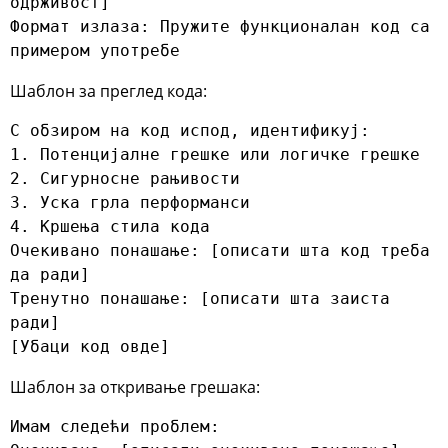
одрживост]

Формат излаза: Пружите функционалан код са 
примером употребе
Шаблон за преглед кода:
С обзиром на код испод, идентификуј:

1. Потенцијалне грешке или логичке грешке

2. Сигурносне рањивости

3. Уска грла перформанси

4. Кршења стила кода

Очекивано понашање: [описати шта код треба 
да ради]

Тренутно понашање: [описати шта заиста 
ради]

[Убаци код овде]
Шаблон за откривање грешака:
Имам следећи проблем:
