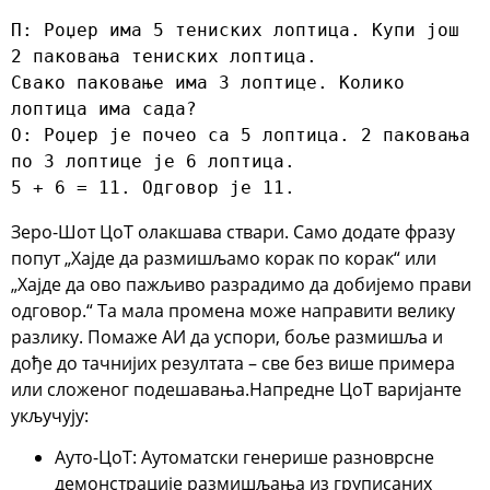
П: Роџер има 5 тениских лоптица. Купи још 
2 паковања тениских лоптица.

Свако паковање има 3 лоптице. Колико 
лоптица има сада?

О: Роџер је почео са 5 лоптица. 2 паковања 
по 3 лоптице је 6 лоптица.

5 + 6 = 11. Одговор је 11.
Зеро-Шот ЦоТ
олакшава ствари. Само додате фразу
попут „
Хајде да размишљамо корак по корак
“ или
„
Хајде да ово пажљиво разрадимо да добијемо прави
одговор.
“ Та мала промена може направити велику
разлику. Помаже АИ да успори, боље размишља и
дође до тачнијих резултата – све без више примера
или сложеног подешавања.
Напредне ЦоТ варијанте
укључују:
Ауто-ЦоТ
: Аутоматски генерише разноврсне
демонстрације размишљања из груписаних