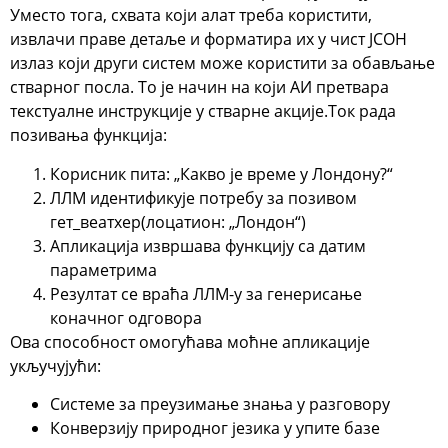
Уместо тога, схвата који алат треба користити,
извлачи праве детаље и форматира их у чист ЈСОН
излаз који други систем може користити за обављање
стварног посла. То је начин на који АИ претвара
текстуалне инструкције у стварне акције.
Ток рада
позивања функција:
Корисник пита: „Какво је време у Лондону?“
ЛЛМ идентификује потребу за позивом
гет_веатхер(лоцатион: „Лондон“)
Апликација извршава функцију са датим
параметрима
Резултат се враћа ЛЛМ-у за генерисање
коначног одговора
Ова способност омогућава моћне апликације
укључујући:
Системе за преузимање знања у разговору
Конверзију природног језика у упите базе