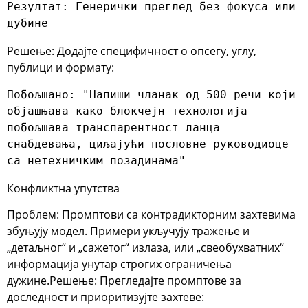
Резултат: Генерички преглед без фокуса или 
дубине
Решење
: Додајте специфичност о опсегу, углу,
публици и формату:
Побољшано: "Напиши чланак од 500 речи који 
објашњава како блокчејн технологија 
побољшава транспарентност ланца 
снабдевања, циљајући пословне руководиоце 
са нетехничким позадинама"
Конфликтна упутства
Проблем
: Промптови са контрадикторним захтевима
збуњују модел. Примери укључују тражење и
„детаљног“ и „сажетог“ излаза, или „свеобухватних“
информација унутар строгих ограничења
дужине.
Решење
: Прегледајте промптове за
доследност и приоритизујте захтеве: