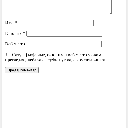
Име
*
Е-пошта
*
Веб место
Сачувај моје име, е-пошту и веб место у овом
прегледачу веба за следећи пут када коментаришем.