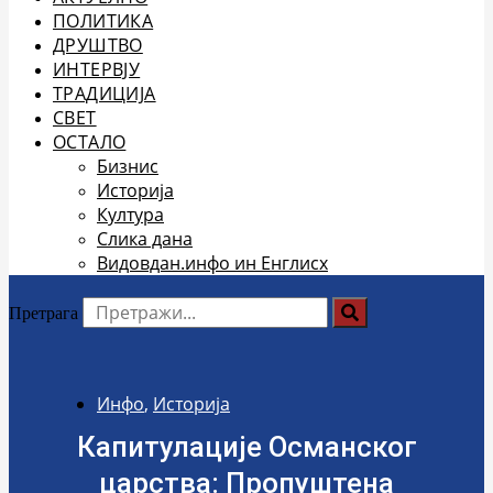
ПОЛИТИКА
ДРУШТВО
ИНТЕРВЈУ
ТРАДИЦИЈА
СВЕТ
ОСТАЛО
Бизнис
Историја
Култура
Слика дана
Видовдан.инфо ин Енглисх
Претрага
Инфо
,
Историја
Капитулације Османског
царства: Пропуштена