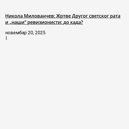
Никола Милованчев: Жртве Другог светског рата
и „наши“ ревизионисти: до када?
новембар 20, 2025