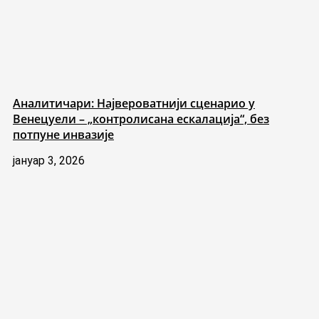
Аналитичари: Највероватнији сценарио у
Венецуели – „контролисана ескалација“, без
потпуне инвазије
јануар 3, 2026