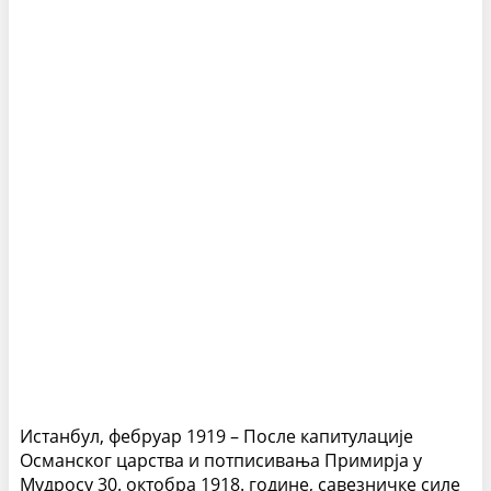
Истанбул, фебруар 1919 – После капитулације
Османског царства и потписивања Примирја у
Мудросу 30. октобра 1918. године, савезничке силе