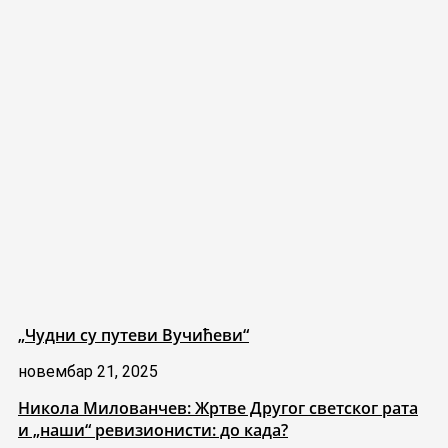
„Чудни су путеви Вучићеви“
новембар 21, 2025
Никола Милованчев: Жртве Другог светског рата
и „наши“ ревизионисти: до када?