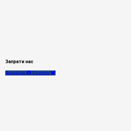
Запрати нас
Фацебоок
Тwиттер