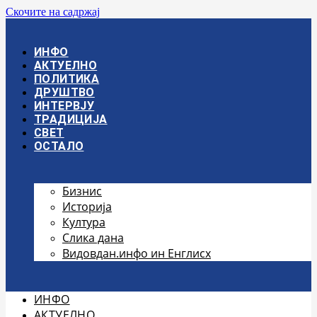
Скочите на садржај
ИНФО
АКТУЕЛНО
ПОЛИТИКА
ДРУШТВО
ИНТЕРВЈУ
ТРАДИЦИЈА
СВЕТ
ОСТАЛО
Бизнис
Историја
Култура
Слика дана
Видовдан.инфо ин Енглисх
ИНФО
АКТУЕЛНО