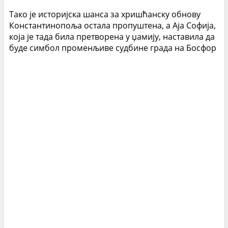
Тако је историјска шанса за хришћанску обнову
Константинопоља остала пропуштена, а Аја Софија,
која је тада била претворена у џамију, наставила да
буде симбол променљиве судбине града на Босфор