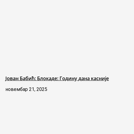
Јован Бабић: Блокаде: Годину дана касније
новембар 21, 2025