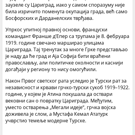
заузеле су Цариград, иако у самом споразуму није
била изричито поменута окупација града, већ само
Босфорских и Дарданелских тврђава.
Упркос упитној правној основи, француски
командант Франше д’Епер са трупама је 8. фебруара
1919. године свечано марширао улицама
Цариграда. Тај тренутак за многе Грке представљао
је наду да ће град и Аја Софија бити враћени
православљу, али политичке околности и каснији
догађаји у региону то нису омогућили.
Након Првог светског рата уследио је Турски рат за
независност и крвави грчко-турски сукоб 1919–1922.
године, у којем је Атина покушала да оствари
вековни сан о повратку Цариграда. Међутим,
уместо остварења „Мегали идеје“, грчка војска
доживела је слом, а Мустафа Кемал Ататурк
учврстио темеље модерне Турске.