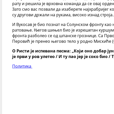
рату и решила је врховна команда да се овај орде
Зато смо вас позвали да изаберете најхрабријег к
су другови држали на рукама, високо изнад строја
И Вукосав је био познат на Солунском фронту као
ратовање. Његов шињел био је изрешетан куршумим
фронта разболео се од шпанске грознице. Са Првом
Перовић је пренео његово тело у родно Мискиће (С
О Ристи је испевана песма: „Који оно добар ју
је први у ров улетео / И ту пао јер је соко био
Политика