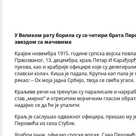
У Великом рату борила су се четири брата Пер
звездом са мачевима
Крајем новембра 1915. године српска војска повла
Првозваног, 13. децембра, краљ Петар И Карађорђе
пукова, као и храбрије официре које су делегирали
славски колач. Киша је падала. Крупна кап пала је
рекао: – Ох моја јадна Србијо, твоја се свећа угаси.
Краљеве речи на тренутак су паралисале и најхрабр
став „мирно“ и отреситим војничким гласом обратио
надајмо се да ће је упалити.
Краљ је саслушао одважног официра, пришао му ј
Перовића из села Стубле.
Храбри јунак, официр српске војске, Сава Перовић