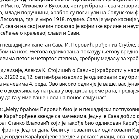
 и Ристо, Михаило и Вукосав, четири брата – сва четвори
о, млади поручници, храбро су погинули на Солунском ф
 Лесковца, где је умро 1918. године. Сава је умро касниј
“, сваки на свој начин показао је војничке врлине и не
 сећање о краљевој слави и Сави.
и пешадијски капетан Сава И. Перовић, рођен из Стубле, 
борбом на нож. Његова одликовања показују његову вредн
евима петог и четвртог степена, сребрну медаљу за храб
ивизије, Алекса К. Стојишић о Савиној храбрости у наредб
р. 21202 од 12. септембра изволио је одликовати ову бри
мачевима 4. реда. Ово високо одличје је ваше, вас јуна
е о додељивању награда у војсци за време рата, предаје
да га у име ваше носи на понос свију нас”.
ра: „Међу браћом Перовић био је и пешадијски потпуковни
 Карађорђеве звезде са мачевима. Једну је Сава добио к
рат Станко Влаховић који је такође био одликован Карађ
ом фронту. Једног дана били су позвани сви одликовани 
уци орден Карађорђеве звезде и рекао: ’Јунаци, овај орд