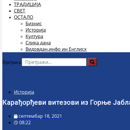
ТРАДИЦИЈА
СВЕТ
ОСТАЛО
Бизнис
Историја
Култура
Слика дана
Видовдан.инфо ин Енглисх
Претрага
Историја
Карађорђеви витезови из Горње Јаб
септембар 18, 2021
08:22