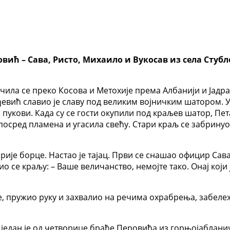
овић – Сава, Ристо, Михаило и Вукосав из села Стуб
чила се преко Косова и Метохије према Албанији и Јадра
вић славио је славу под великим војничким шатором. У г
 пукови. Када су се гости окупили под краљев шатор, Пета
 посред пламена и угасила свећу. Стари краљ се забринуо
ије борце. Настао је тајац. Први се снашао официр Сава
 се краљу: – Ваше величанство, немојте тако. Онај који ј
е, пружио руку и захвалио на речима охрабрења, забеле
 један је од четворице браће Перовића из горњојабланич