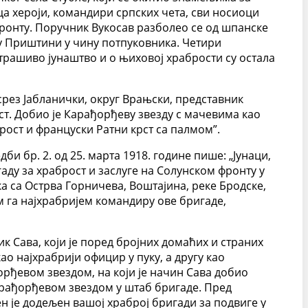
ца хероји, командири српских чета, сви носиоци
ронту. Поручник Вукосав разболео се од шпанске
е у Приштини у чину потпуковника. Четири
устрашиво јунаштво и о њиховој храбрости су остала
срез Јабланички, округ Врањски, представник
ост. Добио је Карађорђеву звезду с мачевима као
рост и француски Ратни крст са палмом”.
и бр. 2. од 25. марта 1918. године пише: „Јунаци,
гаду за храброст и заслуге на Солунском фронту у
ка са Острва Горничева, Воштајина, реке Бродске,
м га најхрабријем командиру ове бригаде,
к Сава, који је поред бројних домаћих и страних
ао најхрабрији официр у пуку, а другу као
орђевом звездом, на који је начин Сава добио
Карађорђевом звездом у штаб бригаде. Пред
ен је додељен вашој храброј бригади за подвиге у