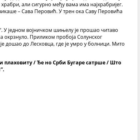
 храбри, али сигурно међу вама има најхрабријег.
овикаше – Сава Перовић. У трен ока Саву Перовића
е“. У једном војничком шињелу је прошао читаво
га окрзнуло. Приликом пробоја Солунског
е дошао до Лесковца, где је умро у болници. Мито
 и плаховиту / Ђе но Срби Бугаре сатрше / Што
”.