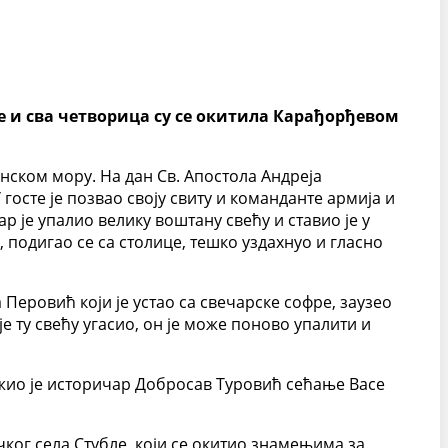
ле и сва четворица су се окитила Карађорђевом
нском мору. На дан Св. Апостола Андреја
осте је позвао своју свиту и команданте армија и
р је упалио велику воштану свећу и ставио је у
, подигао се са столице, тешко уздахнуо и гласно
 Перовић који је устао са свечарске софре, заузео
е ту свећу угасио, он је може поново упалити и
жио је историчар Добросав Туровић сећање Васе
ког села Стубле, који се окитио знамењима за