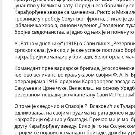
јунаштво у Великом рату. Поред њега борили су се
Карађорђеве звезде са мачевима. Ристо и Михаил
грознице у пробоју Солунског фронта, стигао је до
јабланичка хероја, синови чувеног „Гвозденог пука
бројна сведочанства, а једно од њих је и поменуто
У „Ратном дневнику“ (1918) о Сави пише: „Резервн
српског села, јунак који је све успехе постизао 
најхрабрији командир у бригади, Белог орла с мач
Командант прве вардарске бригаде, Југословенске д
његово величанство краљ указом својим Ф. А. Ђ. Б
операцијама 1916. орденом Карађорђеве звезде са 
Сакуљеве и Црне чуке, Велесела… на основу Уредб
резервном пешадијском капетану Сави И. Перовићу 
О томе је сведочио и Спасоје Р. Влаховић из Тула
одликовања, на својим грудима из рата донео и две
најхрабрији официр у бригади. Причао ми је мој б
другу Карађорђеву звезду. Било је то на Солунск
стројем се појавио командант бригаде, држећи у р