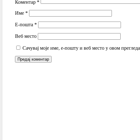
Коментар
*
Име
*
Е-пошта
*
Веб место
Сачувај моје име, е-пошту и веб место у овом преглед