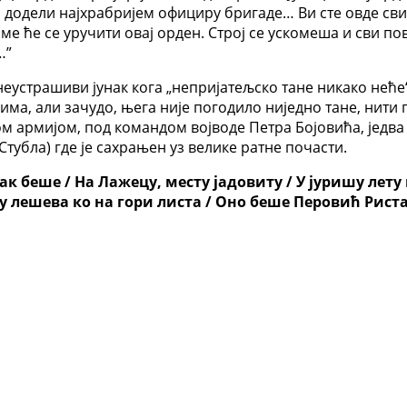
н додели најхрабријем официру бригаде… Ви сте овде сви
оме ће се уручити овај орден. Строј се ускомеша и сви п
…”
 неустрашиви јунак кога „непријатељско тане никако нећ
а, али зачудо, њега није погодило ниједно тане, нити 
 армијом, под командом војводе Петра Бојовића, једва ј
тубла) где је сахрањен уз велике ратне почасти.
нак беше / На Лажецу, месту јадовиту / У јуришу лету
 / Ту лешева ко на гори листа / Оно беше Перовић Риста