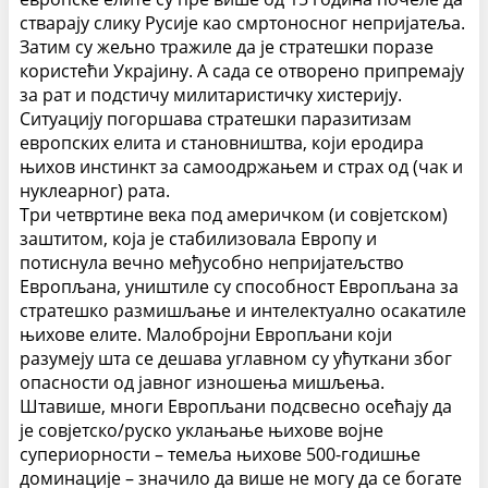
стварају слику Русије као смртоносног непријатеља.
Затим су жељно тражиле да је стратешки поразе
користећи Украјину. А сада се отворено припремају
за рат и подстичу милитаристичку хистерију.
Ситуацију погоршава стратешки паразитизам
европских елита и становништва, који еродира
њихов инстинкт за самоодржањем и страх од (чак и
нуклеарног) рата.
Три четвртине века под америчком (и совјетском)
заштитом, која је стабилизовала Европу и
потиснула вечно међусобно непријатељство
Европљана, уништиле су способност Европљана за
стратешко размишљање и интелектуално осакатиле
њихове елите. Малобројни Европљани који
разумеју шта се дешава углавном су ућуткани због
опасности од јавног изношења мишљења.
Штавише, многи Европљани подсвесно осећају да
је совјетско/руско уклањање њихове војне
супериорности – темеља њихове 500-годишње
доминације – значило да више не могу да се богате