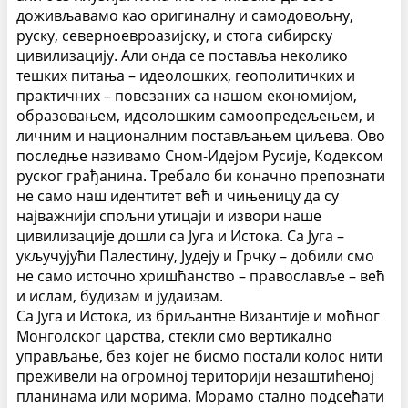
доживљавамо као оригиналну и самодовољну,
руску, северноевроазијску, и стога сибирску
цивилизацију.
Али онда се поставља неколико
тешких питања – идеолошких, геополитичких и
практичних – повезаних са нашом економијом,
образовањем, идеолошким самоопредељењем, и
личним и националним постављањем циљева. Ово
последње називамо Сном-Идејом Русије, Кодексом
руског грађанина.
Требало би коначно препознати
не само наш идентитет већ и чињеницу да су
најважнији спољни утицаји и извори наше
цивилизације дошли са Југа и Истока. Са Југа –
укључујући Палестину, Јудеју и Грчку – добили смо
не само источно хришћанство – православље – већ
и ислам, будизам и јудаизам.
Са Југа и Истока, из бриљантне Византије и моћног
Монголског царства, стекли смо вертикално
управљање, без којег не бисмо постали колос нити
преживели на огромној територији незаштићеној
планинама или морима. Морамо стално подсећати