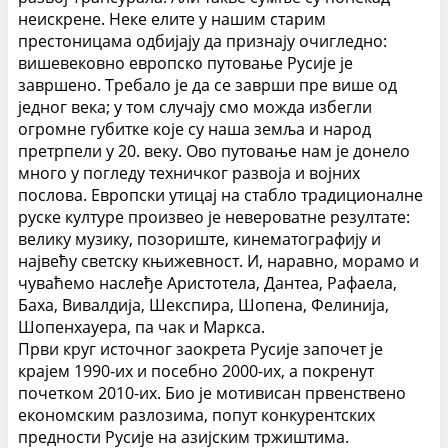
неискрене. Неке елите у нашим старим
престоницама одбијају да признају очигледно:
вишевековно европско путовање Русије је
завршено.
Требало је да се заврши пре више од
једног века; у том случају смо можда избегли
огромне губитке које су наша земља и народ
претрпели у 20. веку. Ово путовање нам је донело
много у погледу техничког развоја и војних
послова. Европски утицај на стабло традиционалне
руске културе произвео је невероватне резултате:
велику музику, позориште, кинематографију и
највећу светску књижевност. И, наравно, морамо и
чуваћемо наслеђе Аристотела, Дантеа, Рафаела,
Баха, Вивалдија, Шекспира, Шопена, Фелинија,
Шопенхауера, па чак и Маркса.
Први круг источног заокрета Русије започет је
крајем 1990-их и посебно 2000-их, а покренут
почетком 2010-их. Био је мотивисан првенствено
економским разлозима, попут конкурентских
предности Русије на азијским тржиштима.