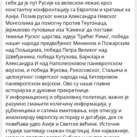
себе да је пут Русије ка велесили лежао кроз
константну конфронтацију са Европом и кретање ка
Азији.
Позив руског кнеза Александра Невског
Монголима да помогну против Теутонаца,
Јермаково путовање иза ‘Камена’ да постави
темеље Руског царства, идеја ‘Трећег Рима’, победа
нашег народа предвођеног Минином и Пожарским
над Пољацима, победа Петра Великог над
Швеђанима, победа Кутузова, Барклаја и
Александра И над Наполеоновом паневропском
војском, и победа Жукова, Рокосовског, Стаљина и
целокупног совјетског народа над Хитлеровом
паневропском војском. Ово су наше главне
историјске и духовне прекретнице.
У информационој и образовној политици, важно је
разумно смањити количину информација, у
уџбеницима и сатима емитовања, које описују и
анализирају европску историју и догађаје, док се
повећава удео Азије и Светске већине. Источне
студије захтевају снажан подстицај. Али најважније,