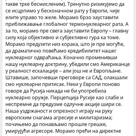
такве трке бесмисленим).
Тренутно ризикујемо да
се исцрпимо у бесконачном рату у Европи, чије
елите управо то желе. Морамо брзо зауставити
приближавање глобалног термонуклеарног рата. А
за то, морамо пре свега зауставити Европу – главну
силу која објективно и субјективно гура ка томе.
Морамо предузети низ корака, што је пре могуће,
да драматично повећамо кредибилитет нашег
нуклеарног одвраћања. Коначно променивши
нашу нуклеарну доктрину, убедили смо Американце
у реалност ескалације – али још не и Европљане.
Штавише, започевши преговоре са САД, олакшали
смо нуклеарни притисак. Неки у Европи поново
говоре да Русија никада не би употребила
нуклеарно оружје.
Перцепција Русије као слабе и
неспремне да предузме одлучне акције шири се.
Наша уздржаност и опрезност играју на руку
европским снагама агресије и милитаризма;
почињемо да понављамо прошле грешке,
умирујући агресоре. Морамо прећи на директне