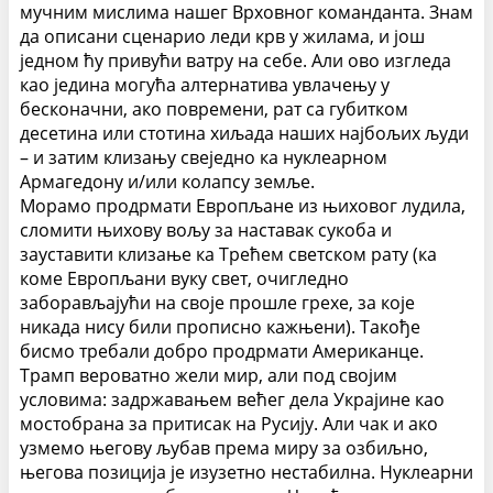
мучним мислима нашег Врховног команданта.
Знам
да описани сценарио леди крв у жилама, и још
једном ћу привући ватру на себе. Али ово изгледа
као једина могућа алтернатива увлачењу у
бесконачни, ако повремени, рат са губитком
десетина или стотина хиљада наших најбољих људи
– и затим клизању свеједно ка нуклеарном
Армагедону и/или колапсу земље.
Морамо продрмати Европљане из њиховог лудила,
сломити њихову вољу за наставак сукоба и
зауставити клизање ка Трећем светском рату (ка
коме Европљани вуку свет, очигледно
заборављајући на своје прошле грехе, за које
никада нису били прописно кажњени).
Такође
бисмо требали добро продрмати Американце.
Трамп вероватно жели мир, али под својим
условима: задржавањем већег дела Украјине као
мостобрана за притисак на Русију. Али чак и ако
узмемо његову љубав према миру за озбиљно,
његова позиција је изузетно нестабилна. Нуклеарни