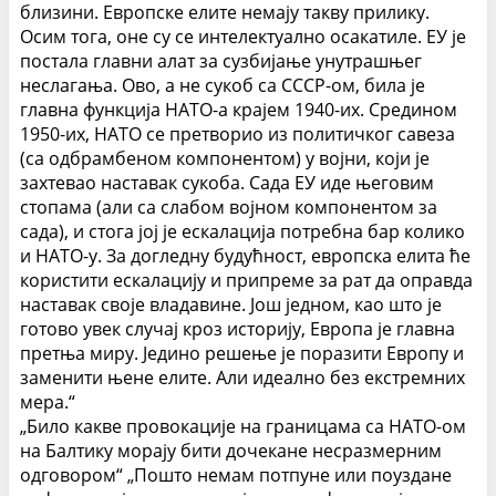
близини.
Европске елите немају такву прилику.
Осим тога, оне су се интелектуално осакатиле.
ЕУ је
постала главни алат за сузбијање унутрашњег
неслагања. Ово, а не сукоб са СССР-ом, била је
главна функција НАТО-а крајем 1940-их. Средином
1950-их, НАТО се претворио из политичког савеза
(са одбрамбеном компонентом) у војни, који је
захтевао наставак сукоба. Сада ЕУ иде његовим
стопама (али са слабом војном компонентом за
сада), и стога јој је ескалација потребна бар колико
и НАТО-у.
За догледну будућност, европска елита ће
користити ескалацију и припреме за рат да оправда
наставак своје владавине. Још једном, као што је
готово увек случај кроз историју, Европа је главна
претња миру.
Једино решење је поразити Европу и
заменити њене елите. Али идеално без екстремних
мера.“
„Било какве провокације на границама са НАТО-ом
на Балтику морају бити дочекане несразмерним
одговором“
„Пошто немам потпуне или поуздане