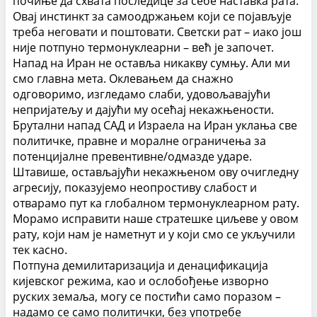
почиње да схвата последице за себе наставка рата.
Овај инстинкт за самоодржањем који се појављује
треба неговати и поштовати.
Светски рат – иако још
није потпуно термонуклеарни – већ је започет.
Напад на Иран не оставља никакву сумњу. Али ми
смо главна мета. Оклевањем да снажно
одговоримо, изгледамо слаби, удовољавајући
непријатељу и дајући му осећај некажњености.
Брутални напад САД и Израела на Иран уклања све
политичке, правне и моралне ограничења за
потенцијалне превентивне/одмазде ударе.
Штавише, остављајући некажњеном ову очигледну
агресију, показујемо неопростиву слабост и
отварамо пут ка глобалном термонуклеарном рату.
Морамо исправити наше стратешке циљеве у овом
рату, који нам је наметнут и у који смо се укључили
тек касно.
Потпуна демилитаризација и денацификација
кијевског режима, као и ослобођење изворно
руских земаља, могу се постићи само поразом –
надамо се само политички, без употребе