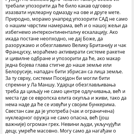
требали упозорити да ће било какав одговор
изазвати нуклеарну одмазду на ове и друге мете.
Природно, морамо унапред упозорити САД не само
о нашим чврстим намерама, већ и о нашој жељи да
избегнемо интерконтиненталну ескалацију. Ако
икада постане неопходно, не дај Боже, да
разоружамо и обезглавимо Велику Британију и чак
Француску, мораћемо активирати системе ракетне
и цивилне одбране и упозорити да ће, ако макар
једна бојева глава стигне до наше земље или
Белорусије, нападач бити збрисан са лица земље.
За ту сврху, системи Посејдон би могли бити
спремни у Ла Маншу.
Ударци обезглављивања
треба да циљају не само центре одлучивања, већ и
места где се европска елита окупља и живи, тако да
нема наде да ће се извући у својим бункерима.
Свестан сам да је употреба (чак и ограничена)
нуклеарног оружја не само опасна, већ (још
важније) огроман грех. Невини људи, укључујући
децу, умреће масовно. Могу само да нагађам о