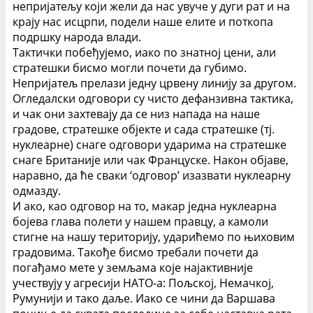
непријатељу који жели да нас увуче у дуги рат и на
крају нас исцрпи, подели наше елите и поткопа
подршку народа влади.
Тактички побеђујемо, иако по знатној цени, али
стратешки бисмо могли почети да губимо.
Непријатељ прелази једну црвену линију за другом.
Огледалски одговори су чисто дефанзивна тактика,
и чак они захтевају да се низ напада на наше
градове, стратешке објекте и сада стратешке (тј.
нуклеарне) снаге одговори ударима на стратешке
снаге Британије или чак Француске. Након објаве,
наравно, да ће сваки ‘одговор’ изазвати нуклеарну
одмазду.
И ако, као одговор на то, макар једна нуклеарна
бојева глава полети у нашем правцу, а камоли
стигне на нашу територију, ударићемо по њиховим
градовима. Такође бисмо требали почети да
погађамо мете у земљама које најактивније
учествују у агресији НАТО-а: Пољској, Немачкој,
Румунији и тако даље. Иако се чини да Варшава