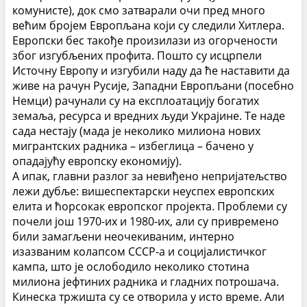
комунисте), док смо затварали очи пред много
већим бројем Европљана који су следили Хитлера.
Европски бес такође произилази из огорчености
због изгубљених профита. Пошто су исцрпели
Источну Европу и изгубили наду да ће наставити да
живе на рачун Русије, Западни Европљани (посебно
Немци) рачунали су на експлоатацију богатих
земаља, ресурса и вредних људи Украјине. Те наде
сада нестају (мада је неколико милиона нових
мигрантских радника – избеглица – бачено у
опадајућу европску економију).
А ипак, главни разлог за невиђено непријатељство
лежи дубље: вишеспектарски неуспех европских
елита и ћорсокак европског пројекта. Проблеми су
почели још 1970-их и 1980-их, али су привремено
били замагљени неочекиваним, интерно
изазваним колапсом СССР-а и социјалистичког
кампа, што је ослободило неколико стотина
милиона јефтиних радника и гладних потрошача.
Кинеска тржишта су се отворила у исто време. Али