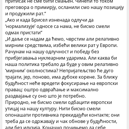
притисак не сме бити смањен. Чинећи то током
преговора о примирју, осланили смо нашу позицију
и продужили рат.“
„Ако и када Брисел изненада одлучи да
‘нормализује’ односе са нама, не бисмо смели
одмах пристати“
„И даље се надам да ћемо, чврстим али релативно
мирним средствима, избећи велики рат у Европи.
Рачунам на нашу одлучност и победу без
прибјегавања нуклеарним ударима. Али каква би
наша политика требало да буде у овим релативно
‘мирним’ околностима?
Непријатељство ће дуго
трајати, јер, поново, има дубоке корене. За ближу
будућност неће вредети фокусирање на европски
правац: оштро одвраћање и максимално
раздвајање су оно што је потребно.
Природно, не бисмо смели одбацити европски
утицај на нашу културу. Нити бисмо смели
опонашати противника прекидајући контакте; они
треба да се одржавају и чак обнове у будућности,
али без илузија. Коначно почињемо да себе