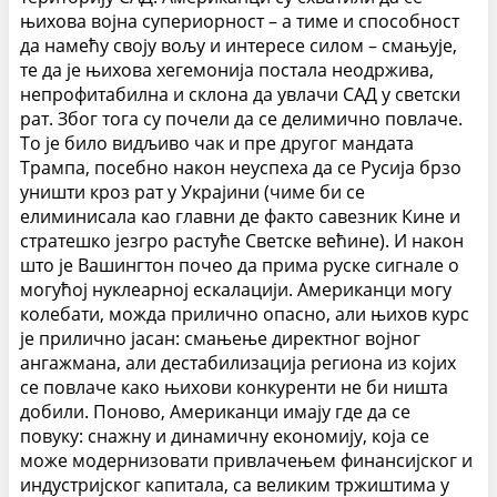
њихова војна супериорност – а тиме и способност
да намећу своју вољу и интересе силом – смањује,
те да је њихова хегемонија постала неодржива,
непрофитабилна и склона да увлачи САД у светски
рат.
Због тога су почели да се делимично повлаче.
То је било видљиво чак и пре другог мандата
Трампа, посебно након неуспеха да се Русија брзо
уништи кроз рат у Украјини (чиме би се
елиминисала као главни де факто савезник Кине и
стратешко језгро растуће Светске већине). И након
што је Вашингтон почео да прима руске сигнале о
могућој нуклеарној ескалацији. Американци могу
колебати, можда прилично опасно, али њихов курс
је прилично јасан: смањење директног војног
ангажмана, али дестабилизација региона из којих
се повлаче како њихови конкуренти не би ништа
добили. Поново, Американци имају где да се
повуку: снажну и динамичну економију, која се
може модернизовати привлачењем финансијског и
индустријског капитала, са великим тржиштима у