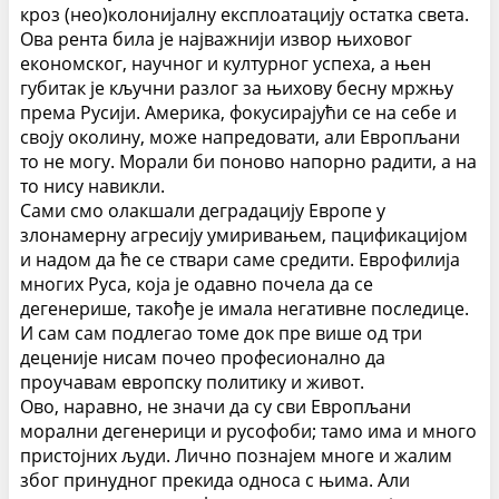
кроз (нео)колонијалну експлоатацију остатка света.
Ова рента била је најважнији извор њиховог
економског, научног и културног успеха, а њен
губитак је кључни разлог за њихову бесну мржњу
према Русији. Америка, фокусирајући се на себе и
своју околину, може напредовати, али Европљани
то не могу. Морали би поново напорно радити, а на
то нису навикли.
Сами смо олакшали деградацију Европе у
злонамерну агресију умиривањем, пацификацијом
и надом да ће се ствари саме средити. Еврофилија
многих Руса, која је одавно почела да се
дегенерише, такође је имала негативне последице.
И сам сам подлегао томе док пре више од три
деценије нисам почео професионално да
проучавам европску политику и живот.
Ово, наравно, не значи да су сви Европљани
морални дегенерици и русофоби; тамо има и много
пристојних људи. Лично познајем многе и жалим
због принудног прекида односа с њима. Али