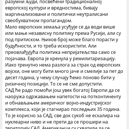
разумни људи, посвећени традиционалној
европској култури и вредностима, бивају
маргинализовани и политички неутралисани
свеобухватном пропагандом.
Мало европских земаља усуђује се да води више
или мање независну политику према Русији, али су
под притиском. Њихов број може благо порасти у
будућности, и то треба искористити. Али
преовлађујућа политика непријатељства само се
појачава.
Европа је кренула у ремилитаризацију.
Иако тренутно нема разлога за страх од европских
војски, оне могу бити много јаче и смелије за пет до
десет година, у чему случају ћемо поново бити у
ризичној позицији. То се не сме допустити.
САД ће радо помоћи још увек богатој Европи да се
наоружа одржавањем напетости на потконтиненту
и обнављањем америчког војно-индустријског
комплекса, који је стагнирао последњих 35 година.
То је корисно за САД, све док сукоб не ескалира на
нуклеарни ниво и не прети да се прошири на
територију САД.
Американци су схватили да се