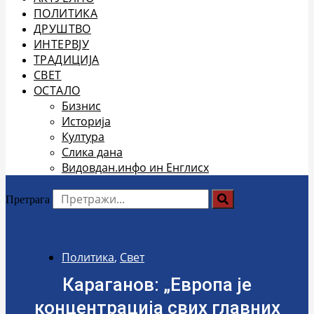
ПОЛИТИКА
ДРУШТВО
ИНТЕРВЈУ
ТРАДИЦИЈА
СВЕТ
ОСТАЛО
Бизнис
Историја
Култура
Слика дана
Видовдан.инфо ин Енглисх
Претрага
Политика
,
Свет
Караганов: „Европа је
концентрација свих главних