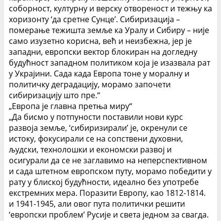
соборност, културну и верску отвореност и тежњу ка
хоризонту ‘да сретне Сунце’.
Сибиризација –
померање тежишта земље ка Уралу и Сибиру – није
само изузетно корисна, већ и неизбежна, јер је
западни, европски вектор блокиран на догледну
будућност западном политиком која је изазвала рат
у Украјини. Сада када Европа тоне у моралну и
политичку деградацију, морамо започети
сибиризацију што пре.“
„Европа је главна претња миру“
„Да бисмо у потпуности поставили нови курс
развоја земље, ‘сибиризирали’ је, окренули се
истоку, фокусирали се на сопствени духовни,
људски, технолошки и економски развој и
осигурали да се не заглавимо на неперспективном
и сада штетном европском путу, морамо победити у
рату у блиској будућности, идеално без употребе
екстремних мера. Поразити Европу, као 1812-1814.
и 1941-1945, али овог пута политички решити
‘европски проблем’ Русије и света једном за свагда.