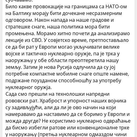
Било какве провокације на границама са НАТО-ом
на Балтику морају бити дочекане несразмерним
одговором. Након напада на наше градове и
стратешке снаге, наша политика мора бити
промењена.
Морамо хитно почети да анализирамо
лекције из СВО. У совјетско време, претпостављало
се да би рат у Европи могао укључивати велике
војске и тактичко нуклеарно оружје, па је трка у
наоружању у обе области преоптеретила нашу
земљу. Затим је нова Русија одлучила да су јој
потребне компактне мобилне снаге опште намене,
подржане поузданом способношћу за употребу
нуклеарног оружја.
Сада смо прешли на технолошки напредни
рововски рат. Храброст и упорност наших војника
су задивљујући, али да ли је ово начин на који
намеравамо да наставимо да се боримо у Европи и
можда другде? Не користимо нуклеарно одвраћање
да бисмо избегли ратове или конвенционалне трке
у наоружању (претња нуклеарном одмаздом чини