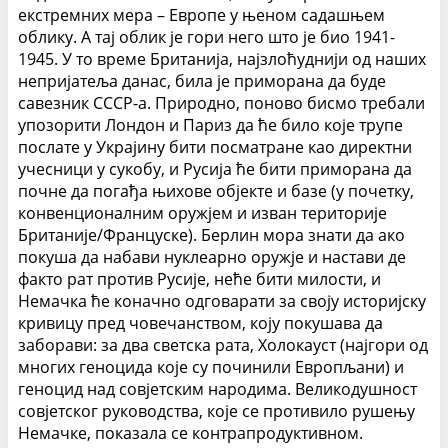
екстремних мера – Европе у њеном садашњем
облику. А тај облик је гори него што је био 1941-
1945. У то време Британија, најзлоћуднији од наших
непријатеља данас, била је приморана да буде
савезник СССР-а.
Природно, поново бисмо требали
упозорити Лондон и Париз да ће било које трупе
послате у Украјину бити посматране као директни
учесници у сукобу, и Русија ће бити приморана да
почне да погађа њихове објекте и базе (у почетку,
конвенционалним оружјем и изван територије
Британије/Француске). Берлин мора знати да ако
покуша да набави нуклеарно оружје и настави де
факто рат против Русије, неће бити милости, и
Немачка ће коначно одговарати за своју историјску
кривицу пред човечанством, коју покушава да
заборави: за два светска рата, Холокауст (најгори од
многих геноцида које су починили Европљани) и
геноцид над совјетским народима. Великодушност
совјетског руководства, које се противило рушењу
Немачке, показала се контрапродуктивном.