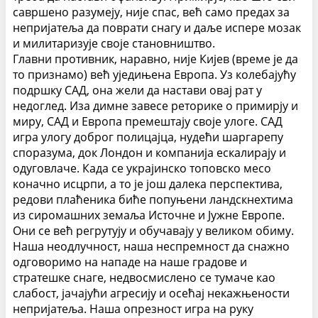
савршено разумеју, није спас, већ само предах за
непријатеља да поврати снагу и даље испере мозак
и милитаризује своје становништво.
Главни противник, наравно, није Кијев (време је да
то признамо) већ уједињена Европа. Уз колебајућу
подршку САД, она жели да настави овај рат у
недоглед. Иза димне завесе реторике о примирју и
миру, САД и Европа премештају своје улоге. САД
игра улогу доброг полицајца, нудећи шаргарепу
споразума, док Лондон и компанија ескалирају и
одуговлаче.
Када се украјинско топовско месо
коначно исцрпи, а то је још далека перспектива,
редови плаћеника биће попуњени ландскнехтима
из сиромашних земаља Источне и Јужне Европе.
Они се већ регрутују и обучавају у великом обиму.
Наша неодлучност, наша неспремност да снажно
одговоримо на нападе на наше градове и
стратешке снаге, недвосмислено се тумаче као
слабост, јачајући агресију и осећај некажњености
непријатеља. Наша опрезност игра на руку