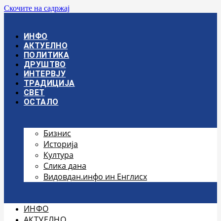
Скочите на садржај
ИНФО
АКТУЕЛНО
ПОЛИТИКА
ДРУШТВО
ИНТЕРВЈУ
ТРАДИЦИЈА
СВЕТ
ОСТАЛО
Бизнис
Историја
Култура
Слика дана
Видовдан.инфо ин Енглисх
ИНФО
АКТУЕЛНО