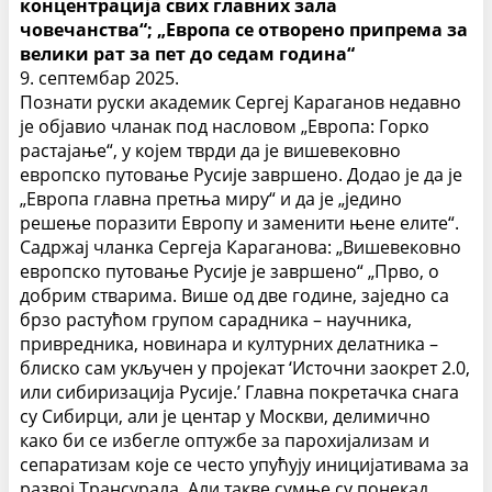
концентрација свих главних зала
човечанства“; „Европа се отворено припрема за
велики рат за пет до седам година“
9. септембар 2025.
Познати руски академик Сергеј Караганов недавно
је објавио чланак под насловом „Европа: Горко
растајање“, у којем тврди да је вишевековно
европско путовање Русије завршено. Додао је да је
„Европа главна претња миру“ и да је „једино
решење поразити Европу и заменити њене елите“.
Садржај чланка Сергеја Караганова:
„Вишевековно
европско путовање Русије је завршено“
„Прво, о
добрим стварима. Више од две године, заједно са
брзо растућом групом сарадника – научника,
привредника, новинара и културних делатника –
блиско сам укључен у пројекат ‘Источни заокрет 2.0,
или сибиризација Русије.’ Главна покретачка снага
су Сибирци, али је центар у Москви, делимично
како би се избегле оптужбе за парохијализам и
сепаратизам које се често упућују иницијативама за
развој Трансурала. Али такве сумње су понекад