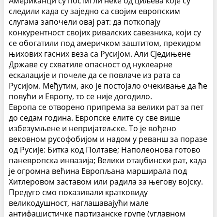
Американци су постигли неке од циљева које су
следили када су заједно са својим европским
слугама започели овај рат: да поткопају
конкурентност својих ривалских савезника, који су
се обогатили под америчком заштитом, прекидом
њихових гасних веза са Русијом. Али Сједињене
Државе су схватиле опасност од нуклеарне
ескалације и почеле да се повлаче из рата са
Русијом.
Међутим, ако је постојало очекивање да ће
повући и Европу, то се није догодило.
Европа се отворено припрема за велики рат за пет
до седам година.
Европске елите су све више
избезумљене и непријатељске. То је вођено
вековном русофобијом и надом у реванш за поразе
од Русије: Битка код Полтаве; Наполеонова готово
паневропска инвазија; Велики отаџбински рат, када
је огромна већина Европљана марширала под
Хитлеровом заставом или радила за његову војску.
Предуго смо показивали кратковиду
великодушност, наглашавајући мале
антифашистичке партизанске групе (углавном