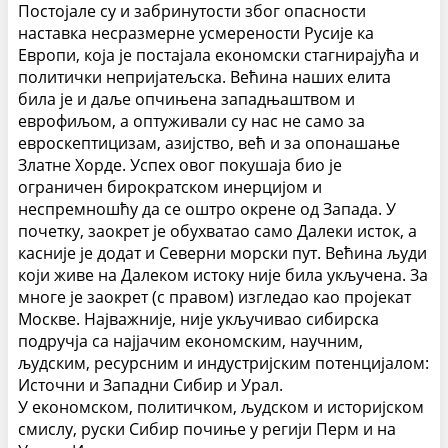
Постојале су и забринутости због опасности
наставка несразмерне усмерености Русије ка
Европи, која је постајала економски стагнирајућа и
политички непријатељска. Већина наших елита
била је и даље опчињена западњаштвом и
еврофиљом, а оптуживали су нас не само за
евроскептицизам, азијство, већ и за опонашање
Златне Хорде.
Успех овог покушаја био је
ограничен бирократском инерцијом и
неспремношћу да се оштро окрене од Запада. У
почетку, заокрет је обухватао само Далеки исток, а
касније је додат и Северни морски пут. Већина људи
који живе на Далеком истоку није била укључена. За
многе је заокрет (с правом) изгледао као пројекат
Москве. Најважније, није укључивао сибирска
подручја са најјачим економским, научним,
људским, ресурсним и индустријским потенцијалом:
Источни и Западни Сибир и Урал.
У економском, политичком, људском и историјском
смислу, руски Сибир почиње у регији Перм и на