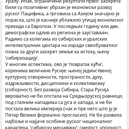
Уралу.
Ипак, ограничени резултати првог заокрета
били су позитивни: убрзан је економски развој
руског Пацифика, а трговина са Азијом значајно је
порасла, што је касније ублажило утицај економског
прекида са Европом. У последњих годину или две,
демографски одлив из региона је заустављен.
Радимо са колегама из сибирских и уралских
интелектуалних центара на изради свеобухватног
плана за други заокрет земље ка истоку, њену
‘сибиризацију’.
У многим аспектима, ово је ‘повратак кући’,
коренима величине Русије: њеној јединственој
културној отворености, пространости, духу,
издржљивости, дисциплини и колективизму
(соборност).
Без развоја Сибира, Стара Русија
вероватно не би опстала на Средњоруској равници,
под сталним нападима са југа и запада, и не би
постала велика империја (чак и пре него што ју је
Петар Велики формално прогласио). Не би развила
најбоље и најјаче особине руског националног
карактера, ‘сибирску мешавину’: смелост, упорност,