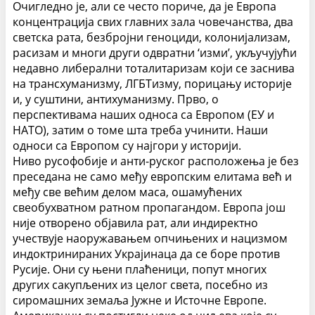
Очигледно је, али се често пориче, да је Европа
концентрација свих главних зала човечанства, два
светска рата, безбројни геноциди, колонијализам,
расизам и многи други одвратни ‘изми’, укључујући
недавно либерални тоталитаризам који се заснива
на трансхуманизму, ЛГБТизму, порицању историје
и, у суштини, антихуманизму.
Прво, о
перспективама наших односа са Европом (ЕУ и
НАТО), затим о томе шта треба учинити.
Наши
односи са Европом су најгори у историји.
Ниво русофобије и анти-руског расположења је без
преседана не само међу европским елитама већ и
међу све већим делом маса, ошамућених
свеобухватном ратном пропагандом. Европа још
није отворено објавила рат, али индиректно
учествује наоружавањем опчињених и нацизмом
индоктринираних Украјинаца да се боре против
Русије. Они су њени плаћеници, попут многих
других сакупљених из целог света, посебно из
сиромашних земаља Јужне и Источне Европе.