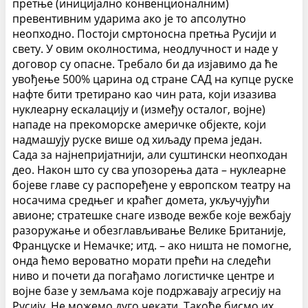
претње (иницијално конвенционалним)
превентивним ударима ако је то апсолутно
неопходно.
Постоји смртоносна претња Русији и
свету. У овим околностима, неодлучност и наде у
договор су опасне. Требало би да изјавимо да ће
увођење 500% царина од стране САД на купце руске
нафте бити третирано као чин рата, који изазива
нуклеарну ескалацију и (између осталог, војне)
нападе на прекоморске америчке објекте, који
надмашују руске више од хиљаду према један.
Сада за најнепријатнији, али суштински неопходан
део. Након што су сва упозорења дата – нуклеарне
бојеве главе су распоређене у европском театру на
носачима средњег и краћег домета, укључујући
авионе; стратешке снаге изводе вежбе које вежбају
разоружање и обезглављивање Велике Британије,
Француске и Немачке; итд. – ако ништа не помогне,
онда ћемо вероватно морати прећи на следећи
ниво и почети да погађамо логистичке центре и
војне базе у земљама које подржавају агресију на
Русију. Не можемо дуго чекати. Такође бисмо их