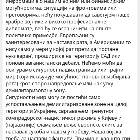
информације о нашим војним или финансијским
могућностима, ситуацији на фронтовима или
преговорима, нећу покушавати да саветујем наше
храбре војнике и високо професионалне
дипломате, већ ћу се ограничити на опште
политичке примедбе. Европљани су
заинтересовани за наставак рата, а Американци то
нису само у мери у којој рат прети да ‘постане
нуклеаран’, прошири се на територију САД или
понови авганистански дебакл.
Нећемо моћи да
осигурамо сигурност наших граница или трајни
мир (који искључује могућност поновног избијања
рата) кроз споро напредовање или чак уску
демилитаризовану зону.
Сигурност и мир могу се постићи само
успостављањем демилитаризоване зоне на целој
територији Украјине, свргавањем тренутног
компрадорског-нацистичког режима у Кијеву и
(најважније) сламањем воље европске елите за
наставак сукоба и надом у победу.
Наша војска
треба да настави офанзиву. Примирје, као што сви