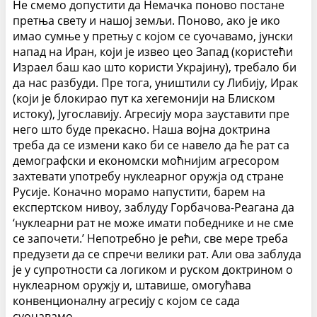
Не смемо допустити да Немачка поново постане
претња свету и нашој земљи.
Поново, ако је ико
имао сумње у претњу с којом се суочавамо, јунски
напад на Иран, који је извео цео Запад (користећи
Израел баш као што користи Украјину), требало би
да нас разбуди. Пре тога, уништили су Либију, Ирак
(који је блокирао пут ка хегемонији на Блиском
истоку), Југославију. Агресију мора зауставити пре
него што буде прекасно.
Наша војна доктрина
треба да се измени како би се навело да ће рат са
демографски и економски моћнијим агресором
захтевати употребу нуклеарног оружја од стране
Русије. Коначно морамо напустити, барем на
експертском нивоу, заблуду Горбачова-Реагана да
‘нуклеарни рат не може имати победнике и не сме
се започети.’ Непотребно је рећи, све мере треба
предузети да се спречи велики рат. Али ова заблуда
је у супротности са логиком и руском доктрином о
нуклеарном оружју и, штавише, омогућава
конвенционалну агресију с којом се сада
суочавамо.