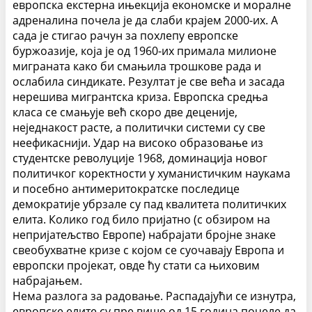
европска екстерна ињекција економске и моралне
адреналина почела је да слаби крајем 2000-их. А
сада је стигао рачун за похлепу европске
буржоазије, која је од 1960-их примала милионе
миграната како би смањила трошкове рада и
ослабила синдикате. Резултат је све већа и засада
нерешива мигрантска криза.
Европска средња
класа се смањује већ скоро две деценије,
неједнакост расте, а политички системи су све
неефикаснији. Удар на високо образовање из
студентске револуције 1968, доминација новог
политичког коректности у хуманистичким наукама
и посебно антимеритократске последице
демократије убрзале су пад квалитета политичких
елита.
Колико год било пријатно (с обзиром на
непријатељство Европе) набрајати бројне знаке
свеобухватне кризе с којом се суочавају Европа и
европски пројекат, овде ћу стати са њиховим
набрајањем.
Нема разлога за радовање. Распадајући се изнутра,
европске елите су пре више од 15 година почеле да