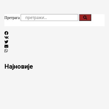
Претрага
Најновије