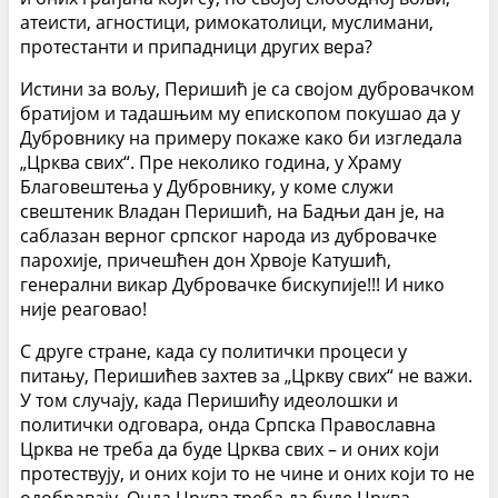
атеисти, агностици, римокатолици, муслимани,
протестанти и припадници других вера?
Истини за вољу, Перишић је са својом дубровачком
братијом и тадашњим му епископом покушао да у
Дубровнику на примеру покаже како би изгледала
„Црква свих“. Пре неколико година, у Храму
Благовештења у Дубровнику, у коме служи
свештеник Владан Перишић, на Бадњи дан је, на
саблазан верног српског народа из дубровачке
парохије, причешћен дон Хрвоје Катушић,
генерални викар Дубровачке бискупије!!! И нико
није реаговао!
С друге стране, када су политички процеси у
питању, Перишићев захтев за „Цркву свих“ не важи.
У том случају, када Перишићу идеолошки и
политички одговара, онда Српска Православна
Црква не треба да буде Црква свих – и оних који
протествују, и оних који то не чине и оних који то не