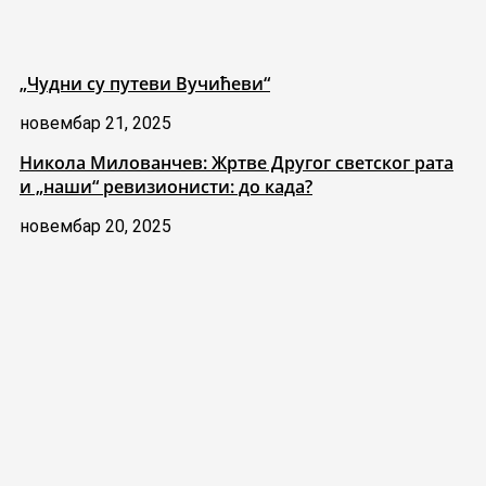
„Чудни су путеви Вучићеви“
новембар 21, 2025
Никола Милованчев: Жртве Другог светског рата
и „наши“ ревизионисти: до када?
новембар 20, 2025