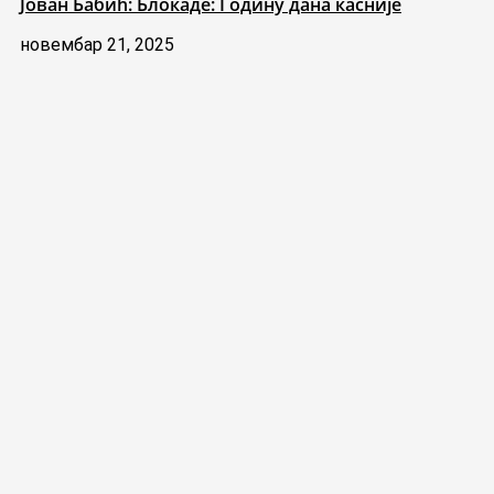
Јован Бабић: Блокаде: Годину дана касније
новембар 21, 2025