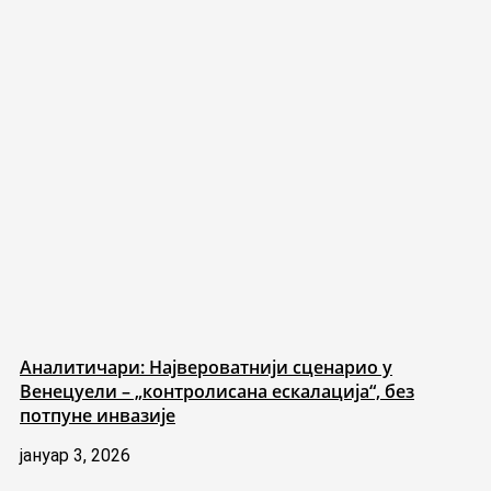
Аналитичари: Највероватнији сценарио у
Венецуели – „контролисана ескалација“, без
потпуне инвазије
јануар 3, 2026