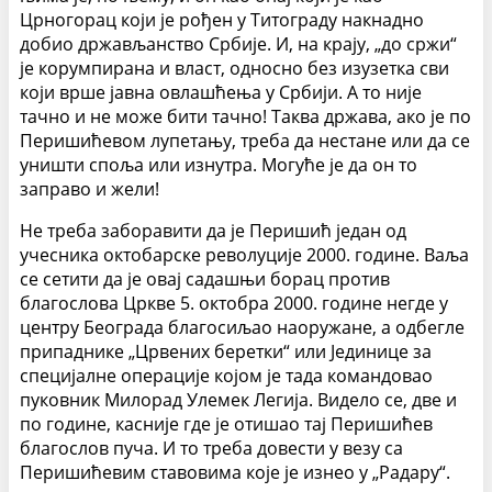
Црногорац који је рођен у Титограду накнадно
добио држављанство Србије. И, на крају, „до сржи“
је корумпирана и власт, односно без изузетка сви
који врше јавна овлашћења у Србији. А то није
тачно и не може бити тачно! Таква држава, ако је по
Перишићевом лупетању, треба да нестане или да се
уништи споља или изнутра. Могуће је да он то
заправо и жели!
Не треба заборавити да је Перишић један од
учесника октобарске револуције 2000. године. Ваља
се сетити да је овај садашњи борац против
благослова Цркве 5. октобра 2000. године негде у
центру Београда благосиљао наоружане, а одбегле
припаднике „Црвених беретки“ или Јединице за
специјалне операције којом је тада командовао
пуковник Милорад Улемек Легија. Видело се, две и
по године, касније где је отишао тај Перишићев
благослов пуча. И то треба довести у везу са
Перишићевим ставовима које је изнео у „Радару“.