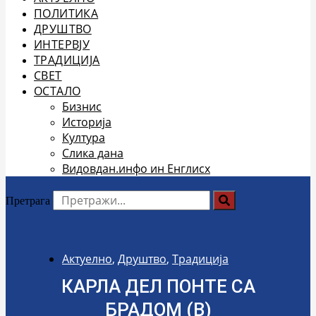
ПОЛИТИКА
ДРУШТВО
ИНТЕРВЈУ
ТРАДИЦИЈА
СВЕТ
ОСТАЛО
Бизнис
Историја
Култура
Слика дана
Видовдан.инфо ин Енглисх
Претрага
Актуелно
,
Друштво
,
Традиција
КАРЛА ДЕЛ ПОНТЕ СА
БРАДОМ (В)