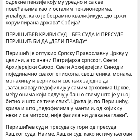
одрекне пензије коју му уредно и са све
повећањима као и осталим пензионерима,
уплаћује, како је бесрамно квалификује, „до сржи
корумпирана држава“ Србија?
ПЕРИШИЋЕВ КРИВИ СУД – БЕЗ СУДА И ПРЕСУДЕ
ПЕРИШИЋ БИ ДА „ДЕЛИ ПРАВДУ“
Перишић је оптужио Српску Православну Цркву у
целини, а то значи Патријарха српског, Свети
Архијерејски Сабор, Свети Архијерејски Синод и
појединачно сваког епископа, свештеника, монаха,
монахињу и верника и све њих заједно да
„заташкавају педофилију у самим врховима Цркве,
међу онима који одлучују баш о свему што је у њој
битно и што се тиче свих“. Црква је, по Перишићу,
крива и што „педофилима у мантији, од којих су
неки и са митром, није фалила ни длака на глави“.
Перишићев суд и пресуда су гори од пресуда
Хашког суда. Наиме, Хашки суд, како истичу његови