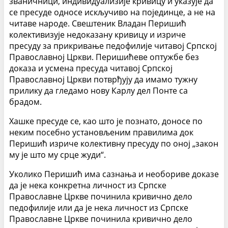
званичници, индивидуализије кривицу и указује да
се пресуде односе искључиво на појединце, а не на
читаве народе. Свештеник Владан Перишић
колективизује недоказану кривицу и изриче
пресуду за прикривање педофилије читавој Српској
Православној Цркви. Перишићеве оптужбе без
доказа и усмена пресуда читавој Српској
Православној Цркви потврђују да имамо тужну
прилику да гледамо нову Карлу дел Понте са
брадом.
Хашке пресуде се, као што је познато, доносе по
неким посебно установљеним правилима док
Перишић изриче колективну пресуду по оној „закон
му је што му срце жуди“.
Уколико Перишић има сазнања и необориве доказе
да је нека конкретна личност из Српске
Православне Цркве починила кривично дело
педофилије или да је нека личност из Српске
Православне Цркве починила кривично дело