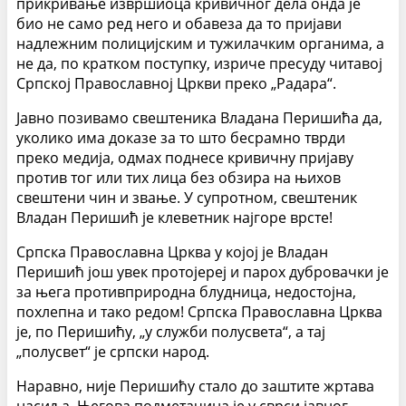
прикривање извршиоца кривичног дела онда је
био не само ред него и обавеза да то пријави
надлежним полицијским и тужилачким органима, а
не да, по кратком поступку, изриче пресуду читавој
Српској Православној Цркви преко „Радара“.
Јавно позивамо свештеника Владана Перишића да,
уколико има доказе за то што бесрамно тврди
преко медија, одмах поднесе кривичну пријаву
против тог или тих лица без обзира на њихов
свештени чин и звање. У супротном, свештеник
Владан Перишић је клеветник најгоре врсте!
Српска Православна Црква у којој је Владан
Перишић још увек протојереј и парох дубровачки је
за њега противприродна блудница, недостојна,
похлепна и тако редом! Српска Православна Црква
је, по Перишићу, „у служби полусвета“, а тај
„полусвет“ је српски народ.
Наравно, није Перишићу стало до заштите жртава