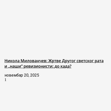
Никола Милованчев: Жртве Другог светског рата
и „наши“ ревизионисти: до када?
новембар 20, 2025