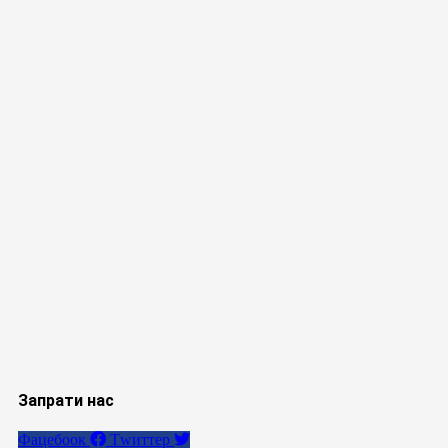
Запрати нас
Фацебоок
Тwиттер