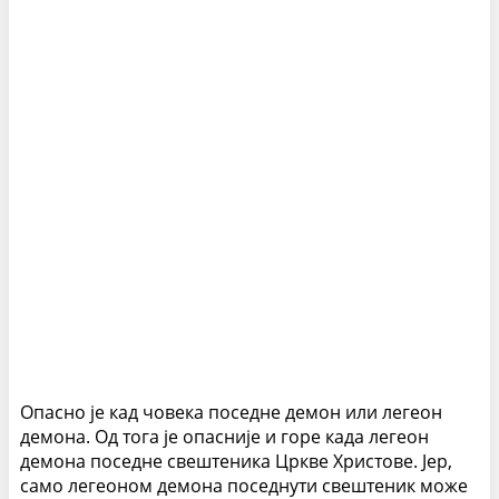
Опасно је кад човека поседне демон или легеон
демона. Од тога је опасније и горе када легеон
демона поседне свештеника Цркве Христове. Јер,
само легеоном демона поседнути свештеник може