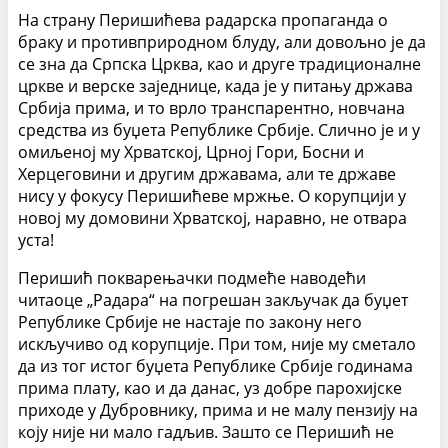
На страну Перишићева радарска пропаганда о
браку и противприродном блуду, али довољно је да
се зна да Српска Црква, као и друге традиционалне
цркве и верске заједнице, када је у питању држава
Србија прима, и то врло транспарентно, новчана
средства из буџета Републике Србије. Слично је и у
омиљеној му Хрватској, Црној Гори, Босни и
Херцеговини и другим државама, али те државе
нису у фокусу Перишићеве мржње. О корупцији у
новој му домовини Хрватској, наравно, не отвара
уста!
Перишић покварењачки подмеће наводећи
читаоце „Радара“ на погрешан закључак да буџет
Републике Србије не настаје по закону него
искључиво од корупције. При том, није му сметало
да из тог истог буџета Републике Србије годинама
прима плату, као и да данас, уз добре парохијске
приходе у Дубровнику, прима и не малу пензију на
коју није ни мало гадљив. Зашто се Перишић не