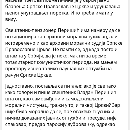
насиља. Његова подметачина је у сврси јавног
блаћења Српске Православне Цркве и урушавања
њеног унутрашњег поретка. И то треба имати у
виду.
Свештеник-пензионер Перишић има намеру да се
позиционира као врховни морални тужилац, али
истовремено и као врховни морални судија Српске
Православне Цркве. Не памти се, од када постоји
штампа у Србији, да је неко, чак ни за време
тоталитарног комунистичког периода, на мањем
простору изнео толико паушалних оптужби на
рачун Српске Цркве.
Једноставно, поставља се питање: ако је све тако
како говори и пише свештеник Владан Перишић
шта он, као самовиђени и самодоживљени
морални чистунац, тражи у тој и таквој Цркви? Зар
није било морално да се, пре оваквих гнусних и
ничим доказаних јавних оптужби и пресуде, није
спаковао, предао парохију дубровачку, одрекао