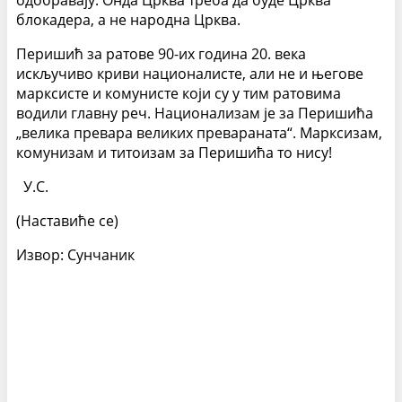
одобравају. Онда Црква треба да буде Црква
блокадера, а не народна Црква.
Перишић за ратове 90-их година 20. века
искључиво криви националисте, али не и његове
марксисте и комунисте који су у тим ратовима
водили главну реч. Национализам је за Перишића
„велика превара великих превараната“. Марксизам,
комунизам и титоизам за Перишића то нису!
У.С.
(Наставиће се)
Извор: Сунчаник