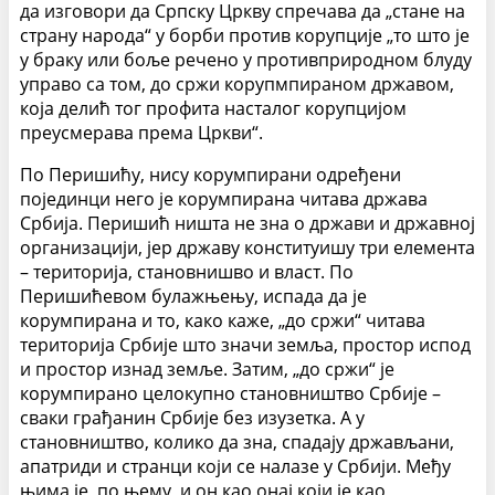
да изговори да Српску Цркву спречава да „стане на
страну народа“ у борби против корупције „то што је
у браку или боље речено у противприродном блуду
управо са том, до сржи корупмпираном државом,
која делић тог профита насталог корупцијом
преусмерава према Цркви“.
По Перишићу, нису корумпирани одређени
појединци него је корумпирана читава држава
Србија. Перишић ништа не зна о држави и државној
организацији, јер државу конституишу три елемента
– територија, становнишво и власт. По
Перишићевом булажњењу, испада да је
корумпирана и то, како каже, „до сржи“ читава
територија Србије што значи земља, простор испод
и простор изнад земље. Затим, „до сржи“ је
корумпирано целокупно становништво Србије –
сваки грађанин Србије без изузетка. А у
становништво, колико да зна, спадају држављани,
апатриди и странци који се налазе у Србији. Међу
њима је, по њему, и он као онај који је као