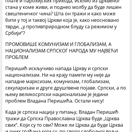
плате и парохијских прихода, иселио из црквеног
стана у коме живи, и поднео молбу да буде лишен
свештеничког чина? Шта он тражи и како може
бити у тој и таквој Цркви која је, како неосновано
тврди, „у противприродном блуду са режимом у
Србији“?
ПРОМОВИШЕ КОМУНИЗАМ И ГЛОБАЛИЗАМ, А
НАЦИОНАЛИЗАМ СРПСКОГ НАРОДА МУ НАЈВЕЋИ
ПРОБЛЕМ
Перишић искључиво напада Цркву и српски
национализам. Ни на крају памети му није да
нападне марксизам, комунизам, глобализам,
секуларизам и друге друштвене појаве. Српски, а по
њему великосрпски национализам је једини
проблем Владана Перишића. Остали нису!
Када је српска нација у питању, Владан Перишић
тражи да Српска Православна Црква буде „Црква
свих“. Који су то сви? Може ли Црква да буде Црква
и оних грађана који су, по својој слободној вољи,