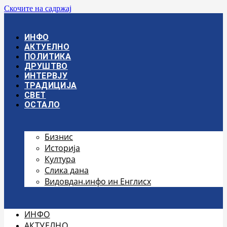
Скочите на садржај
ИНФО
АКТУЕЛНО
ПОЛИТИКА
ДРУШТВО
ИНТЕРВЈУ
ТРАДИЦИЈА
СВЕТ
ОСТАЛО
Бизнис
Историја
Култура
Слика дана
Видовдан.инфо ин Енглисх
ИНФО
АКТУЕЛНО