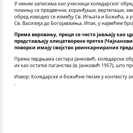
У неким записима као учесници коледарског обреда
помињу се предвечни, коринђаши, вертепаши, зве
обред изводио се између Св. Игњата и Божића, а р
Св. Василија до Богојављења. Ипак, у највећем бр
Према веровању, преци се често јављају као 
представљају олицетворене претке (Чајкановић
поворки имају својство реинкарнираних преда
Према тврдњама сестара Јанковић, коледарски обред
их као остатке паганства (в. Јанковић 1957), што 
Извор: Коледарске и божићне песме у контексту з
.