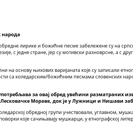
х народа
та обредне лирике и божићне песме забележене су на ср
зије, с једне стране, јер су мотивски разноврсне, а с др
ћни на основу њихових варијаната које су записали етн
ости са коледарским/божићним песмама словенских народ
 употребљава за овај обред увећини разматраних из
ти Лесковачке Мораве, док је у Лужници и Нишави з
коледарској обредној групи учествовали, углавном, муш
оворки које сачињавају мушкарци, у етнографској литер