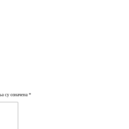
а су означена
*