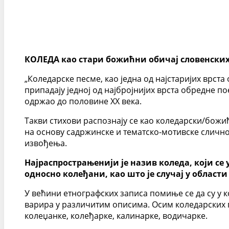
КОЛЕДА као стари божићни обичај словенски
„Коледарске песме, као једна од најстаријих врс
припадају једној од најбројнијих врста обредне пое
одржао до половине XX века.
Такви стихови распознају се као коледарски/божи
на основу садржинске и тематско-мотивске сличн
извођења.
Најраспрострањенији је назив коледа, који се
односно колеђани, као што је случај у облас
У већини етнографских записа помиње се да су у 
варира у различитим описима. Осим коледарских п
колеџанке, колеђарке, калинарке, водичарке.