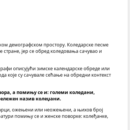
пском демографском простору. Коледарске песме
уге стране, јер се обред коледовања сачувао и
ографи описујући зимске календарске обреде или
а које су сачувале сећање на обредни контекст
вора, а помињу се и: големи коледани,
абележен назив колеџани.
карци, ожењени или неожењени, а њихов број
атури помињу се и женске поворке: колеђанке,