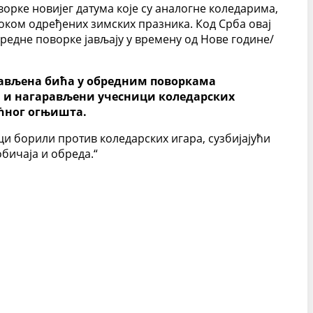
ворке новијег датума које су аналогне коледарима,
оком одређених зимских празника. Код Срба овај
бредне поворке јављају у времену од Нове године/
арављена бића у обредним поворкама
ани и нагарављени учесници коледарских
ућног огњишта.
ици борили против коледарских игара, сузбијајући
обичаја и обреда.“