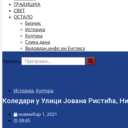
ТРАДИЦИЈА
СВЕТ
ОСТАЛО
Бизнис
Историја
Култура
Слика дана
Видовдан.инфо ин Енглисх
Претрага
Историја
,
Култура
Коледари у Улици Јована Ристића, Ни
новембар 1, 2021
08:45