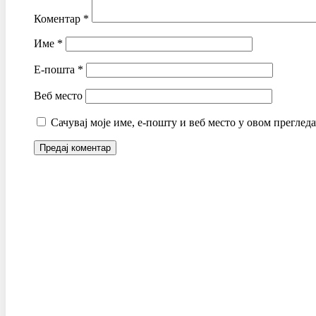
Коментар
*
Име
*
Е-пошта
*
Веб место
Сачувај моје име, е-пошту и веб место у овом преглед