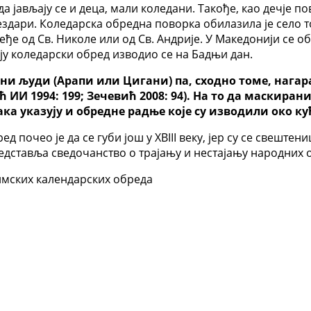
 јављају се и деца, мали коледани. Такође, као дечје по
здари. Коледарска обредна поворка обилазила је село т
еђе од Св. Николе или од Св. Андрије. У Македонији се о
оју коледарски обред изводио се на Бадњи дан.
црни људи (Арапи или Цигани) па, сходно томе, наг
 ИИ 1994: 199; Зечевић 2008: 94). На то да маскир
ка указују и обредне радње које су изводили око к
 почео је да се губи још у XВΙΙΙ веку, јер су се свештен
представља сведочанство о трајању и нестајању народних 
имских календарских обреда