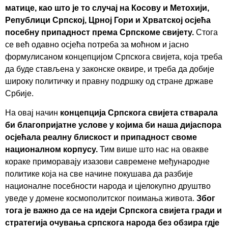
матице, као што је то случај на Косову и Метохији,
Републици Српској, Црној Гори и Хрватској осјећа
посебну припадност према Српскоме свијету.
Стога
се већ одавно осјећа потреба за моћном и јасно
формулисаном концепцијом Српскога свијета, која треба
да буде стављена у законске оквире, и треба да добије
широку политичку и правну подршку од стране државе
Србије.
На овај начин
концепција Српскога свијета стварала
би благопријатне услове у којима би наша дијаспора
осјећала реалну блискост и припадност своме
националном корпусу.
Тим више што нас на овакве
кораке приморавају изазови савремене међународне
политике која на све начине покушава да разбије
националне посебности народа и цјелокупно друштво
уведе у домене космополитског поимања живота.
Због
тога је важно да се на идеји Српскога свијета гради и
стратегија очувања српскога народа без обзира гдје