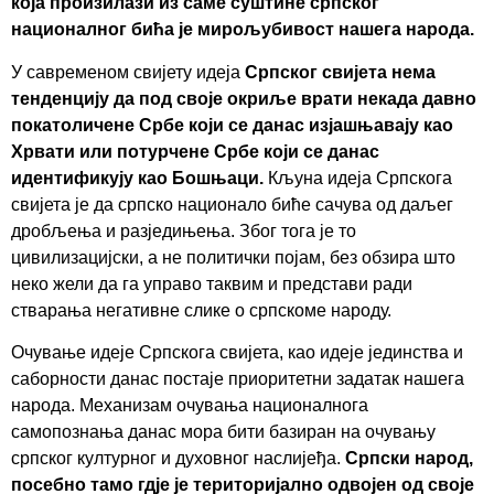
која произилази из саме суштине српског
националног бића је мирољубивост нашега народа.
У савременом свијету идеја
Српског свијета нема
тенденцију да под своје окриље врати некада давно
покатоличене Србе који се данас изјашњавају као
Хрвати или потурчене Србе који се данас
идентификују као Бошњаци.
Кљуна идеја Српскога
свијета је да српско национало биће сачува од даљег
дробљења и разједињења. Због тога је то
цивилизацијски, а не политички појам, без обзира што
неко жели да га управо таквим и представи ради
стварања негативне слике о српскоме народу.
Очување идеје Српскога свијета, као идеје јединства и
саборности данас постаје приоритетни задатак нашега
народа. Механизам очувања националнога
самопознања данас мора бити базиран на очувању
српског културног и духовног наслијеђа.
Српски народ,
посебно тамо гдје је територијално одвојен од своје