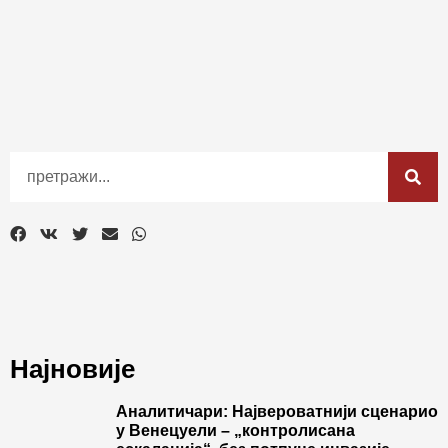
Најновије
Аналитичари: Највероватнији сценарио
у Венецуели – „контролисана