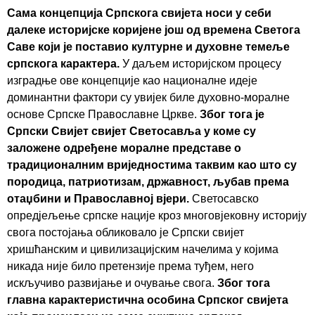
Сама концепција Српскога свијета носи у себи
далеке историјске коријене још од времена Светога
Саве који је поставио културне и духовне темеље
српскога карактера.
У даљем историјском процесу
изградње ове концепције као националне идеје
доминантни фактори су увијек биле духовно-моралне
основе Српске Православне Цркве.
Због тога је
Српски Свијет свијет Светосавља у коме су
заложене одређене моралне представе о
традиционалним вриједностима таквим као што су
породица, патриотизам, државност, љубав према
отаџбини и Православној вјери.
Светосавско
опредјељење српске нације кроз многовјековну историју
свога постојања обликовало је Српски свијет
хришћанским и цивилизацијским начелима у којима
никада није било претензије према туђем, него
искључиво развијање и очување свога.
Због тога
главна карактеристична особина Српског свијета