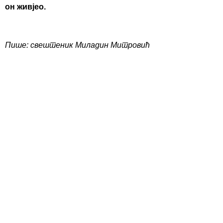
он живјео.
Пише: свештеник Миладин Митровић