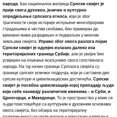
народа.
Као национална матрица
Српски свијет је
прије свега духовно, језичко и културно
опредјељење српскога етноса
, који је због
трагичности своје историје испуњене многобројним
страдањима и честим сеобама, био приморан да
вјековно живи разједињен и подијељен у многим
земљама свијета.
Управо због овога разлога појам
Српски свијет је одувјек излазио далеко иза
територијалних граница Србије
, али је увијек био
усмјерен на очување искључиво свога сопственога
народа. На тај начин границе Српскога свијета су
границе српског језичког подручја, који је саставни дио
српске културе и цивилизацијских достигнућа.
Српски
свијет је посебна цивилизација којој припадају људи
који себе називају различитим именима – и Срби, и
Црногорци, и Македонци.
То је пространство у коме се
људи поистовјећује са културним и духовним основама
овога свијета, без обзира на територијалну
разједињеност од своје матице и вјештачко наметање