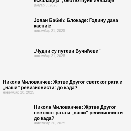
ескалација“, без потпуне инвазије
јануар 3, 2026
Јован Бабић: Блокаде: Годину дана
касније
новембар 21, 2025
„Чудни су путеви Вучићеви“
новембар 21, 2025
Никола Милованчев: Жртве Другог светског рата и
„наши“ ревизионисти: до када?
новембар 20, 2025
Никола Милованчев: Жртве Другог
светског рата и „наши“ ревизионисти:
до када?
новембар 20, 2025