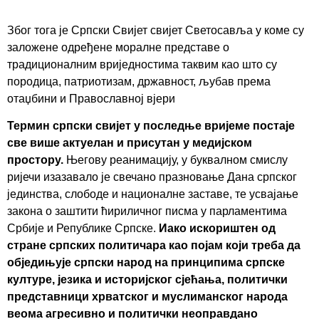
Због тога је Српски Свијет свијет Светосавља у коме су
заложене одређене моралне представе о
традиционалним вриједностима таквим као што су
породица, патриотизам, државност, љубав према
отаџбини и Православној вјери
Термин српски свијет у последње вријеме постаје
све више актуелан и присутан у медијском
простору.
Његову реанимацију, у буквалном смислу
ријечи изазавало је свечано празновање Дана српског
јединства, слободе и националне заставе, те усвајање
закона о заштити ћириличног писма у парламентима
Србије и Републике Српске.
Иако искориштен од
стране српских политичара као појам који треба да
обједињује српски народ на принципима српске
културе, језика и историјског сјећања, политички
представници хрватског и муслиманског народа
веома агресивно и политички неоправдано