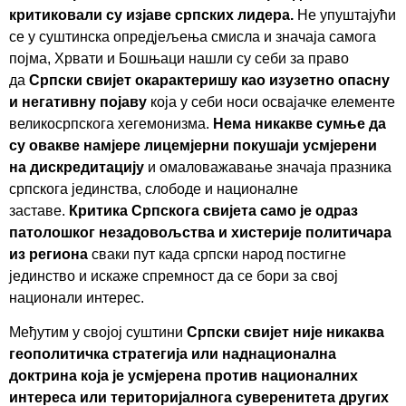
критиковали су изјаве српских лидера.
Не упуштајући
се у суштинска опредјељења смисла и значаја самога
појма, Хрвати и Бошњаци нашли су себи за право
да
Српски свијет окарактеришу као изузетно опасну
и негативну појаву
која у себи носи освајачке елементе
великосрпскога хегемонизма.
Нема никакве сумње да
су овакве намјере лицемјерни покушаји усмјерени
на дискредитацију
и омаловажавање значаја празника
српскога јединства, слободе и националне
заставе.
Критика Српскога свијета само је одраз
патолошког незадовољства и хистерије политичара
из региона
сваки пут када српски народ постигне
јединство и искаже спремност да се бори за свој
национали интерес.
Међутим у својој суштини
Српски свијет није никаква
геополитичка стратегија или наднационална
доктрина која је усмјерена против националних
интереса или територијалнога суверенитета других