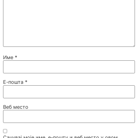
Име
*
Е-пошта
*
Веб место
Сачувај моје име, е-пошту и веб место у овом