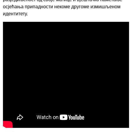
осјећања припадности некоме другоме измишљеном
идентитету.