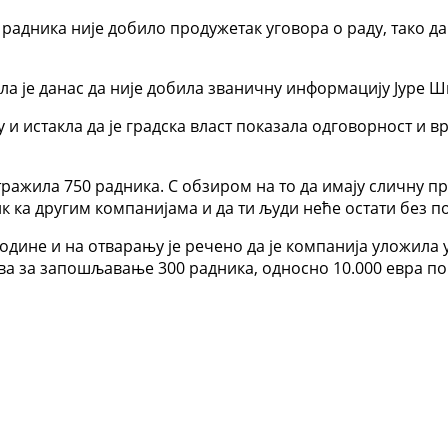
 радника није добило продужетак уговора о раду, тако д
а је данас да није добила званичну информацију Јуре 
у и истакла да је градска власт показала одговорност и 
атражила 750 радника. С обзиром на то да имају сличну п
к ка другим компанијама и да ти људи неће остати без по
године и на отварању је речено да је компанија уложила 
ва за запошљавање 300 радника, односно 10.000 евра по