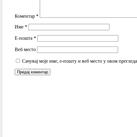
Коментар
*
Име
*
Е-пошта
*
Веб место
Сачувај моје име, е-пошту и веб место у овом преглед