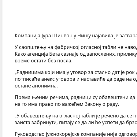
Компанија Јура Шинвон у Нишу најавила је затвар
У саопштењу на фабричкој огласној табли не навод
Како агенција Бета сазнаје од запослених, прилик
време остати без посла.
„Радницима који имају уговор за стално дат је рок 
потписаће анекс уговора и наставиће да раде на од
остане анонимна.
Према њеним речима, радници су обавештени да ће 
на то има право по важећем Закону о раду.
„У обавештењу на огласној табли је речено да се п
заиста забринути, питају се да ли ће успети да брз
Руководство јужнокорејске компаније није одговор