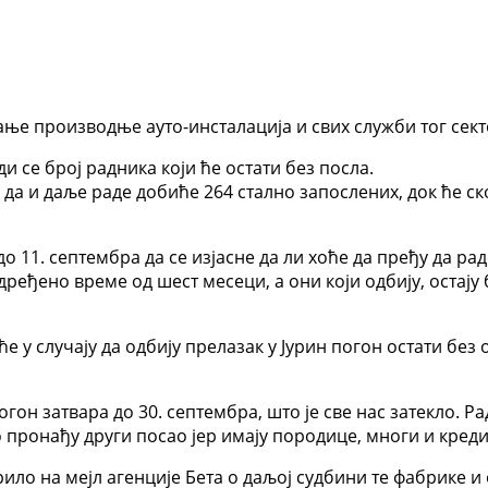
ање производње ауто-инсталација и свих служби тог сект
и се број радника који ће остати без посла.
у да и даље раде добиће 264 стално запослених, док ће с
до 11. септембра да се изјасне да ли хоће да пређу да рад
ређено време од шест месеци, а они који одбију, остају б
у случају да одбију прелазак у Јурин погон остати без
огон затвара до 30. септембра, што је све нас затекло. 
о пронађу други посао јер имају породице, многи и кредит
ило на мејл агенције Бета о даљој судбини те фабрике 