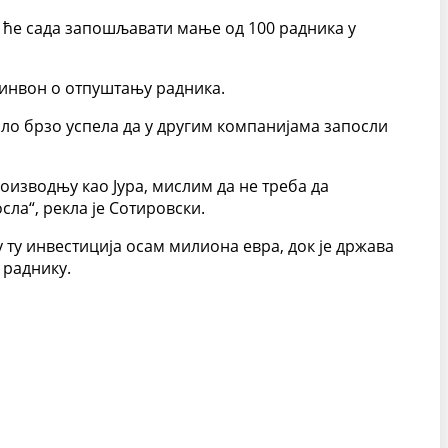
а ће сада запошљавати мање од 100 радника у
Шинвон о отпуштању радника.
врло брзо успела да у другим компанијама запосли
роизводњу као Јура, мислим да не треба да
сла“, рекла је Сотировски.
у ту инвестиција осам милиона евра, док је држава
 раднику.