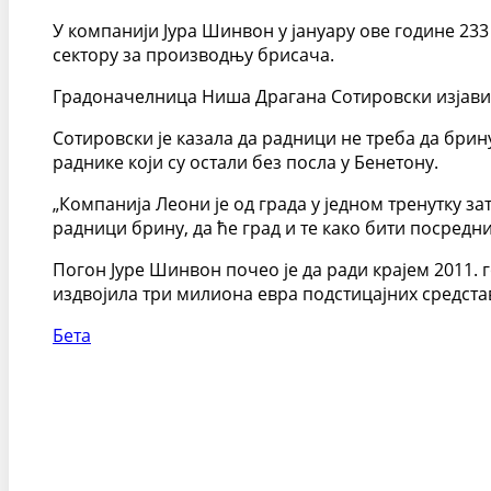
У компанији Јура Шинвон у јануару ове године 233
сектору за производњу брисача.
Градоначелница Ниша Драгана Сотировски изјавил
Сотировски је казала да радници не треба да брин
раднике који су остали без посла у Бенетону.
„Компанија Леони је од града у једном тренутку з
радници брину, да ће град и те како бити посредни
Погон Јуре Шинвон почео је да ради крајем 2011. 
издвојила три милиона евра подстицајних средста
Бета