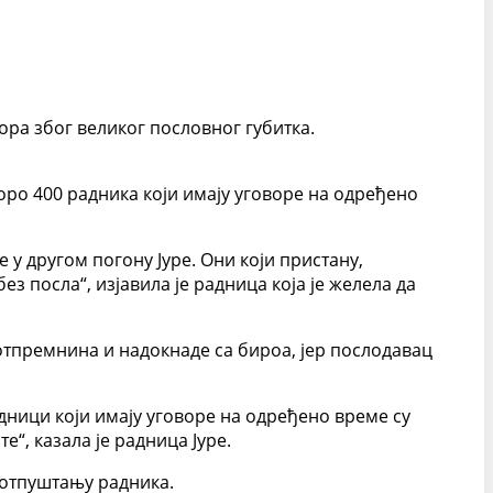
ора због великог пословног губитка.
коро 400 радника који имају уговоре на одређено
е у другом погону Јуре. Они који пристану,
ез посла“, изјавила је радница која је желела да
 отпремнина и надокнаде са бироа, јер послодавац
Радници који имају уговоре на одређено време су
е“, казала је радница Јуре.
и отпуштању радника.