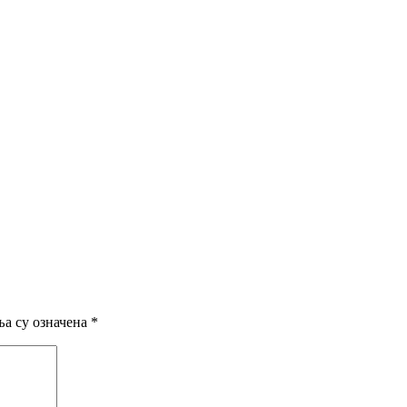
а су означена
*