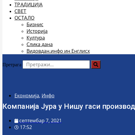
ТРАДИЦИЈА
СВЕТ
ОСТАЛО
Бизнис
Историја
Култура
Слика дана
Видовдан.инфо ин Енглисх
Претрага
Економија
,
Инфо
Компанија Јура у Нишу гаси произво
септембар 7, 2021
17:52