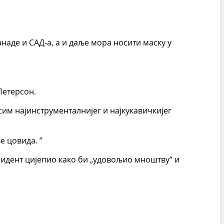
анаде и САД-а, а и даље мора носити маску у
Петерсон.
осим најинструменталнијег и најкукавичкијег
е цовида. ”
исидент цијепио како би „удовољио мноштву“ и