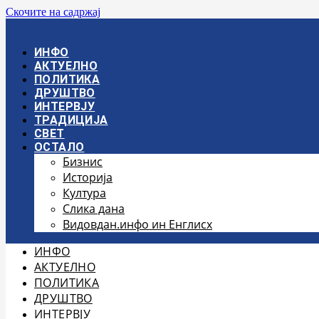
Скочите на садржај
ИНФО
АКТУЕЛНО
ПОЛИТИКА
ДРУШТВО
ИНТЕРВЈУ
ТРАДИЦИЈА
СВЕТ
ОСТАЛО
Бизнис
Историја
Култура
Слика дана
Видовдан.инфо ин Енглисх
ИНФО
АКТУЕЛНО
ПОЛИТИКА
ДРУШТВО
ИНТЕРВЈУ