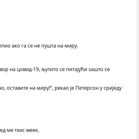
пио ако га се не пушта на миру.
овор на цовид-19, љутито се питајући зашто се
но, оставите на миру!“, рекао је Петерсон у сриједу
ед ме тхис wеек.