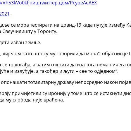
co/Vh53kVo0kf
пиц.тwиттер.цом/РсуоеАеАЕХ
2021
аље се мора тестирати на цовид-19 када путује између К
а Свеучилишту у Торонту.
јети изван земље.
, дијелом зато што су му говорили да мора“, објаснио је 
а се то догађа, а затим открити да иза тога нема ничега 
ће и излуђује, а такођер и љути – све то одједном“.
и опонашати тоталитарну државу непосредно након појав
рвју примијетили су иронију у томе што се истакнути д
да му слобода није враћена.