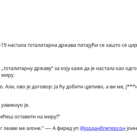
19 настала тоталитарна држава питајући се зашто се ције
 „тоталитарну државу“ за коју каже да је настала као одг
 миру.
 Али, ово је договор: Ја ћу добити цјепиво, а ви ме, ј***
 узвикнуо је.
 нећеш оставити на миру?“
нг леаве ме алоне.” —- А фиред уп
@јорданбпетерсон
јоин