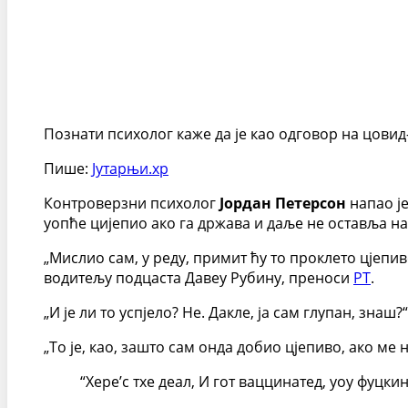
Познати психолог каже да је као одговор на цовид-
Пише:
Јутарњи.хр
Контроверзни психолог
Јордан Петерсон
напао је
уопће цијепио ако га држава и даље не оставља на
„Мислио сам, у реду, примит ћу то проклето цјепиво.
водитељу подцаста Давеу Рубину, преноси
РТ
.
„И је ли то успјело? Не. Дакле, ја сам глупан, знаш?“
„То је, као, зашто сам онда добио цјепиво, ако ме
“Хере’с тхе деал, И гот ваццинатед, yоу фуцки