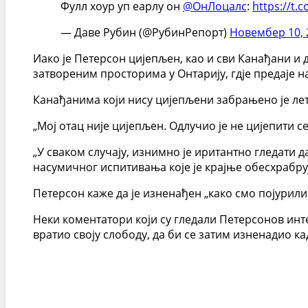
Фулл хоур уп еарлy он
@ОнЛоцалс
:
https://t.
— Даве Рубин (@РубинРепорт)
Новембер 10, 
Иако је Петерсон цијепљен, као и сви Канађани и д
затвореним просторима у Онтарију, гдје предаје н
Канађанима који нису цијепљени забрањено је лет
„Мој отац није цијепљен. Одлучио је не цијепити се
„У сваком случају, изнимно је иритантно гледати д
насумичног испитивања које је крајње обесхрабрују
Петерсон каже да је изненађен „како смо појурил
Неки коментатори који су гледали Петерсонов инте
вратио своју слободу, да би се затим изненадио ка