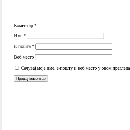
Коментар
*
Име
*
Е-пошта
*
Веб место
Сачувај моје име, е-пошту и веб место у овом преглед