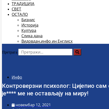
ТРАДИЦИЈА
СВЕТ
ОСТАЛО
Бизнис
Историја
Култура
Слика дана
Видовдан.инфо ин Енглисх
Претрага
Инфо
Контроверзни психолог: Цијепио сам с
је**** ме не остављају на миру!
новембар 12, 2021