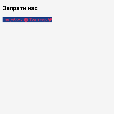
Запрати нас
Фацебоок
Тwиттер