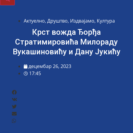
Актуелно
,
Друштво
,
Издвајамо
,
Култура
Крст вожда Ђорђа
Стратимировића Милораду
Вукашиновићу и Дану Јукићу
децембар 26, 2023
17:45