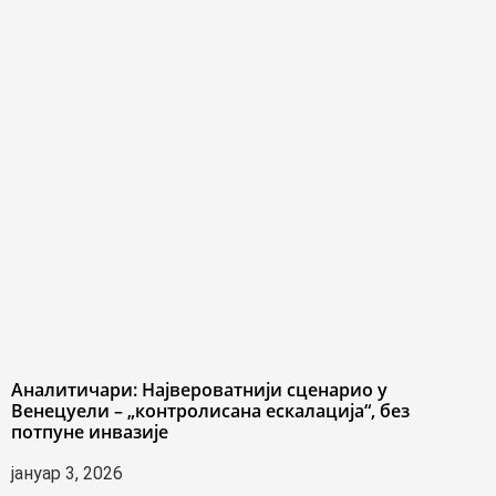
Аналитичари: Највероватнији сценарио у
Венецуели – „контролисана ескалација“, без
потпуне инвазије
јануар 3, 2026