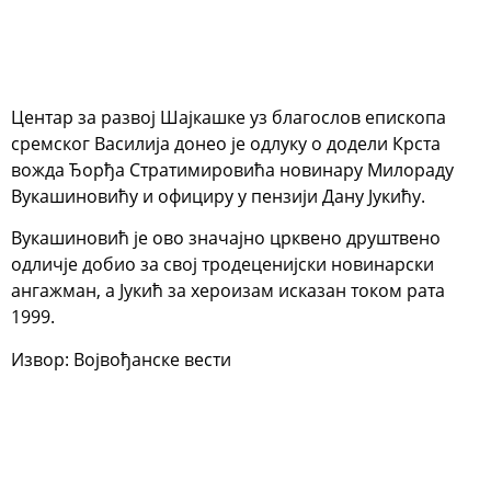
Центар за развој Шајкашке уз благослов епископа
сремског Василија донео је одлуку о додели Крста
вожда Ђорђа Стратимировића новинару Милораду
Вукашиновићу и официру у пензији Дану Јукићу.
Вукашиновић је ово значајно црквено друштвено
одличје добио за свој тродеценијски новинарски
ангажман, а Јукић за хероизам исказан током рата
1999.
Извор: Војвођанске вести