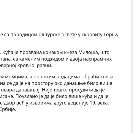
е са породицом од турске освете у скровиту Горњу
4. Кућа је прозвана конаком кнеза Милоша, што
опана, са каменим подзидом и двоја наспрамних
верној кровној равни.
вим момцима, а по неким подацима – браћи кнеза
зна се да је на простору око данашње било више
одговара данашњој. Није тешко просудити да је
сане. Поуздано је да је било више кућа и да је
 двор већ у изворима друге деценије 19. века,
Србије.