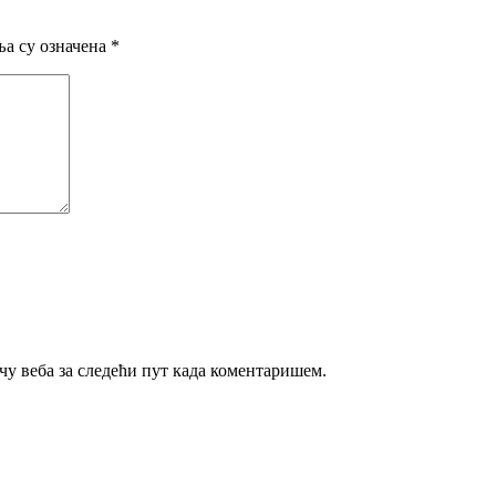
а су означена
*
ачу веба за следећи пут када коментаришем.