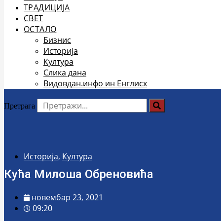
ТРАДИЦИЈА
СВЕТ
ОСТАЛО
Бизнис
Историја
Култура
Слика дана
Видовдан.инфо ин Енглисх
Претрага
Историја
,
Култура
Кућа Милоша Обреновића
новембар 23, 2021
09:20