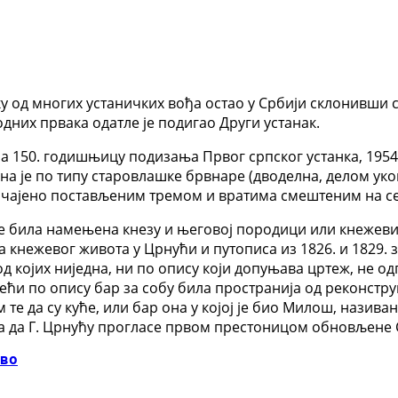
у од многих устаничких вођа остао у Србији склонивши с
них првака одатле је подигао Други устанак.
 на 150. годишњицу подизања Првог српског устанка, 195
ена је по типу старовлашке брвнаре (дводелна, делом ук
бичајено постављеним тремом и вратима смештеним на се
 је била намењена кнезу и његовој породици или кнеже
 кнежевог живота у Црнући и путописа из 1826. и 1829. 
, од којих ниједна, ни по опису који допуњава цртеж, не 
ећи по опису бар за собу била пространија од реконструи
 да су куће, или бар она у којој је био Милош, називане
а да Г. Црнућу прогласе првом престоницом обновљене 
во