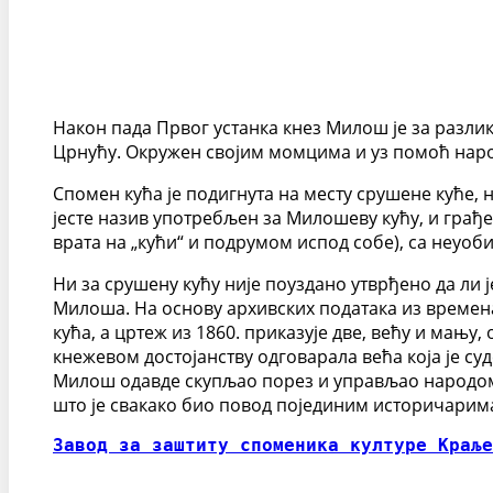
Након пада Првог устанка кнез Милош је за разлик
Црнућу. Окружен својим момцима и уз помоћ народ
Спомен кућа је подигнута на месту срушене куће,
јесте назив употребљен за Милошеву кућу, и грађ
врата на „кући“ и подрумом испод собе), са неуо
Ни за срушену кућу није поуздано утврђено да ли
Милоша. На основу архивских података из времена
кућа, а цртеж из 1860. приказује две, већу и мању
кнежевом достојанству одговарала већа која је суд
Милош одавде скупљао порез и управљао народом те
што је свакако био повод појединим историчарим
Завод за заштиту споменика културе Краље