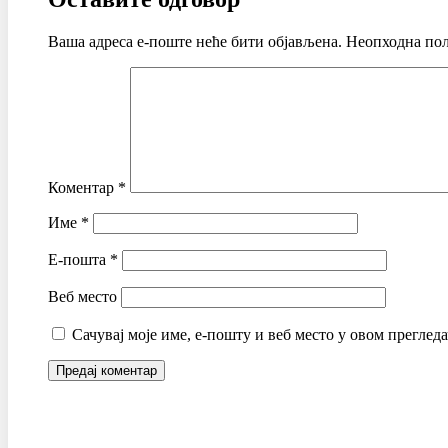
Ваша адреса е-поште неће бити објављена.
Неопходна пољ
Коментар
*
Име
*
Е-пошта
*
Веб место
Сачувај моје име, е-пошту и веб место у овом преглед