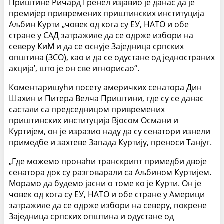
Приштине Ричард Гренел изјавио је данас да је
премијер привремених приштинских институција
Аљбин Курти „човек од кога су ЕУ, НАТО и обе
стране у САД затражиле да се одрже избори на
северу КиМ и да се оснује Заједница српских
општина (ЗСО), као и да се одустане од једностраних
акција’, што је он све игнорисао“.
Коментаришући посету америчких сенатора Дин
Шахин и Питера Велча Приштини, где су се данас
састали са председницом привремених
приштинских институција Вјосом Османи и
Куртијем, он је изразио наду да су сенатори изнели
примедбе и захтеве Запада Куртију, преноси Танјуг.
„Где можемо пронаћи транскрипт примедби двоје
сенатора док су разговарали са Аљбином Куртијем.
Морамо да будемо јасни о томе ко је Курти. Он је
човек од кога су ЕУ, НАТО и обе стране у Америци
затражиле да се одрже избори на северу, покрене
Заједница српских општина и одустане од