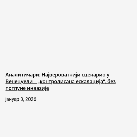
Аналитичари: Највероватнији сценарио у
Венецуели – „контролисана ескалација“, без
потпуне инвазије
јануар 3, 2026