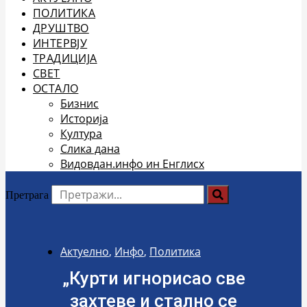
ПОЛИТИКА
ДРУШТВО
ИНТЕРВЈУ
ТРАДИЦИЈА
СВЕТ
ОСТАЛО
Бизнис
Историја
Култура
Слика дана
Видовдан.инфо ин Енглисх
Претрага
Актуелно
,
Инфо
,
Политика
„Курти игнорисао све
захтеве и стално се