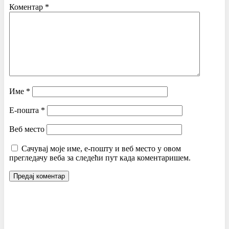
Коментар
*
Име
*
Е-пошта
*
Веб место
Сачувај моје име, е-пошту и веб место у овом
прегледачу веба за следећи пут када коментаришем.