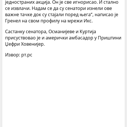
једностраних акција. Он је све игнорисао. И стално
се извлачи. Надам се да су сенатори изнели ове
важне тачке док су стајали поред њега“, написао је
Гренел на свом профилу на мрежи Икс.
Састанку сенатора, Османијеве и Куртија
присуствовао је и амерички амбасадор у Приштини
Џефри Ховенијер.
Извор: рт.рс