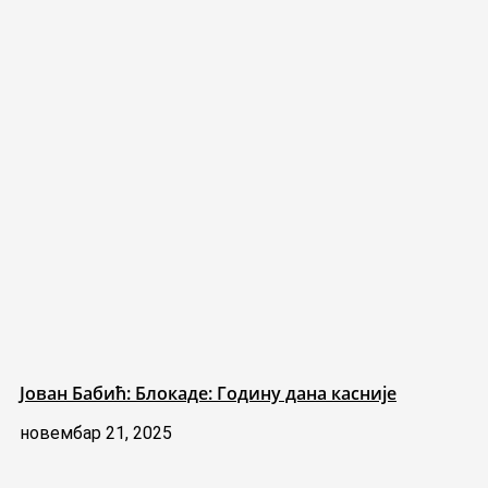
Јован Бабић: Блокаде: Годину дана касније
новембар 21, 2025