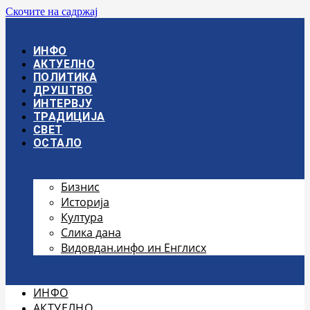
Скочите на садржај
ИНФО
АКТУЕЛНО
ПОЛИТИКА
ДРУШТВО
ИНТЕРВЈУ
ТРАДИЦИЈА
СВЕТ
ОСТАЛО
Бизнис
Историја
Култура
Слика дана
Видовдан.инфо ин Енглисх
ИНФО
АКТУЕЛНО