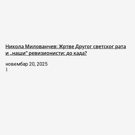
Никола Милованчев: Жртве Другог светског рата
и „наши“ ревизионисти: до када?
новембар 20, 2025