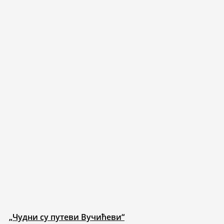
„Чудни су путеви Вучићеви“