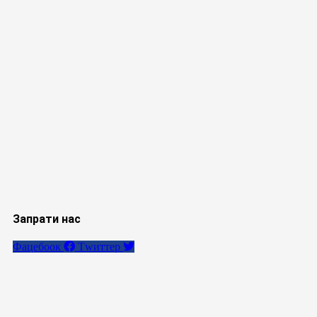
Запрати нас
Фацебоок
Тwиттер