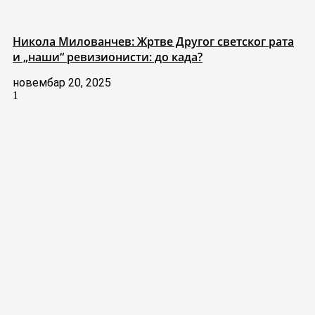
Никола Милованчев: Жртве Другог светског рата
и „наши“ ревизионисти: до када?
новембар 20, 2025