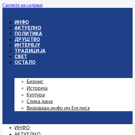
Скочите на садржај
ИНФО
АКТУЕЛНО
ПОЛИТИКА
ДРУШТВО
ИНТЕРВЈУ
ТРАДИЦИЈА
СВЕТ
ОСТАЛО
Бизнис
Историја
Култура
Слика дана
Видовдан.инфо ин Енглисх
ИНФО
АКТУЕЛНО