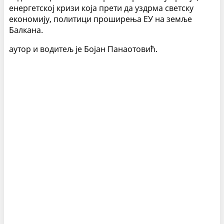
енергетској кризи која прети да уздрма светску
економију, политици проширења ЕУ на земље
Балкана.
аутор и водитељ је Бојан Панаотовић.