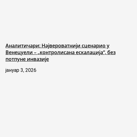
Аналитичари: Највероватнији сценарио у
Венецуели – „контролисана ескалација“, без
потпуне инвазије
јануар 3, 2026