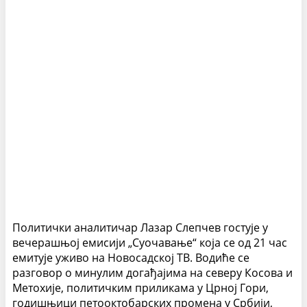
Политички аналитичар Лазар Слепчев гостује у
вечерашњој емисији „Суочавање“ која се од 21 час
емитује уживо на Новосадској ТВ. Водиће се
разговор о минулим догађајима на северу Косова и
Метохије, политичким приликама у Црној Гори,
годишњици петооктобарских промена у Србији,