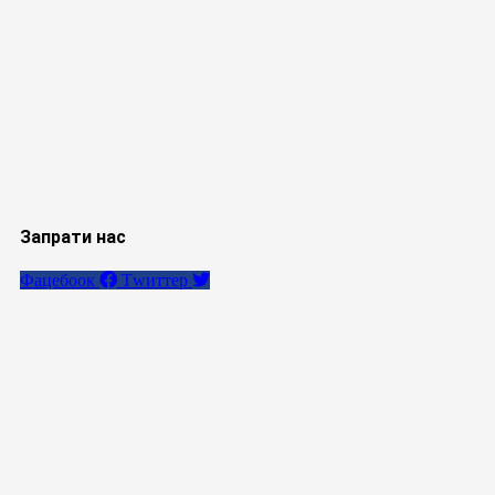
Запрати нас
Фацебоок
Тwиттер