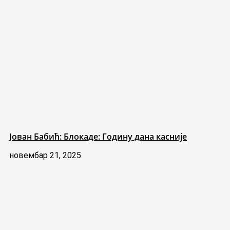
Јован Бабић: Блокаде: Годину дана касније
новембар 21, 2025