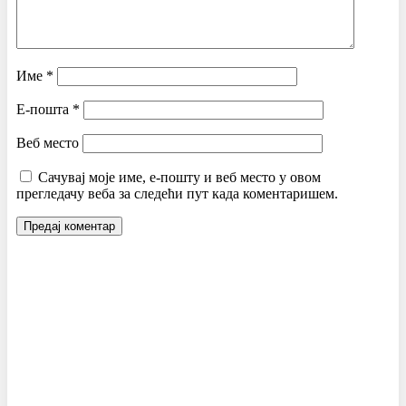
Име
*
Е-пошта
*
Веб место
Сачувај моје име, е-пошту и веб место у овом
прегледачу веба за следећи пут када коментаришем.