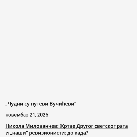
„Чудни су путеви Вучићеви“
новембар 21, 2025
Никола Милованчев: Жртве Другог светског рата
и „наши“ ревизионисти: до када?