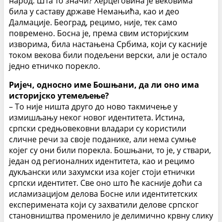
народ. Шта то значи? Херцеговина је вековима
била у саставу државе Немањића, као и део
Далмације. Београд, рецимо, није, тек само
повремено. Босна је, према свим историјским
изворима, била настањена Србима, који су касније
током векова били подељени верски, али је остало
једно етничко порекло.
Ријеч, односно име Бошњани, да ли оно има
историјско утемељење?
– То није ништа друго до ново такмичење у
измишљању неког новог идентитета. Истина,
српски средњовековни владари су користили
сличне речи за своје поданике, али нема сумње
којег су они били порекла. Бошњани, то је, у ствари,
један од регионалних идентитета, као и рецимо
дукљански или захумски иза којег стоји етнички
српски идентитет. Све оно што ће касније доћи са
исламизацијом делова Босне или идентитетских
експеримената који су захватили делове српског
становништва променило је делимично крвну слику