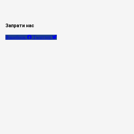
Запрати нас
Фацебоок
Тwиттер