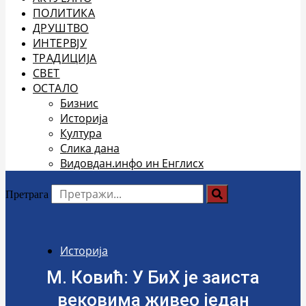
ПОЛИТИКА
ДРУШТВО
ИНТЕРВЈУ
ТРАДИЦИЈА
СВЕТ
ОСТАЛО
Бизнис
Историја
Култура
Слика дана
Видовдан.инфо ин Енглисх
Претрага
Историја
М. Ковић: У БиХ је заиста
вековима живео један