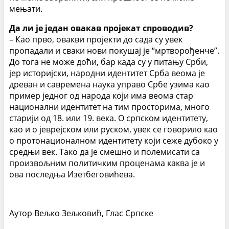
мењати.
Да ли је један овакав пројекат спроводив?
– Као прво, овакви пројекти до сада су увек
пропадали и сваки нови покушај је “мртворођенче”.
До тога не може доћи, бар када су у питању Срби,
јер историјски, народни идентитет Срба веома је
древан и савремена наука управо Србе узима као
пример једног од народа који има веома стар
национални идентитет на тим просторима, много
старији од 18. или 19. века. О српском идентитету,
као и о јеврејском или руском, увек се говорило као
о протонационалном идентитету који сеже дубоко у
средњи век. Тако да је смешно и полемисати са
произвољним политичким проценама каква је и
ова последња Изетбеговићева.
Аутор Вељко Зељковић, Глас Српске