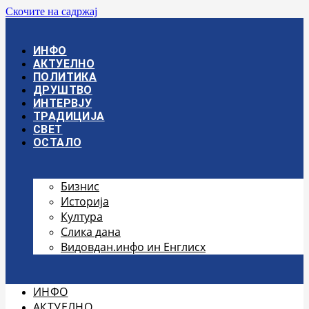
Скочите на садржај
ИНФО
АКТУЕЛНО
ПОЛИТИКА
ДРУШТВО
ИНТЕРВЈУ
ТРАДИЦИЈА
СВЕТ
ОСТАЛО
Бизнис
Историја
Култура
Слика дана
Видовдан.инфо ин Енглисх
ИНФО
АКТУЕЛНО