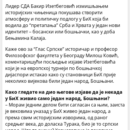
Лидер СДА Бакир Изетбеговић измишљањем
историјских чињеница покушава створити
атмосферу и политичку подлогу у БиХ која би
водила до “претапања” Срба и Хрвата у један нови
идентитет – босански или бошњачки, као у доба
Бењамина Калаја.
Каже ово за “Глас Српске” историчар и професор
Филозофског факултета у Београду Милош Ковић,
коментаришући посљедње изјаве Изетбеговића
који је на европској турнеји по бошњачкој
дијаспори истакао како су становници БиХ прије
неколико вијекова били један народ, Бошњани.
Како гледате на дио његове изјаве да је некада
у БиХ живио само један народ, Бошњани?
– Морам једним делом бити сагласан са њим, заиста
је вековима уназад у БиХ живео један народ, а
према свим историјским изворима, од раног
средњег века, до доласка Турака, био је то српски