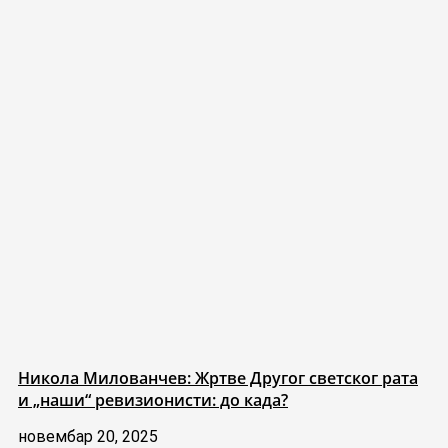
Никола Милованчев: Жртве Другог светског рата
и „наши“ ревизионисти: до када?
новембар 20, 2025