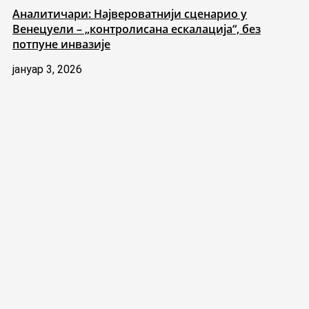
Аналитичари: Највероватнији сценарио у
Венецуели – „контролисана ескалација“, без
потпуне инвазије
јануар 3, 2026