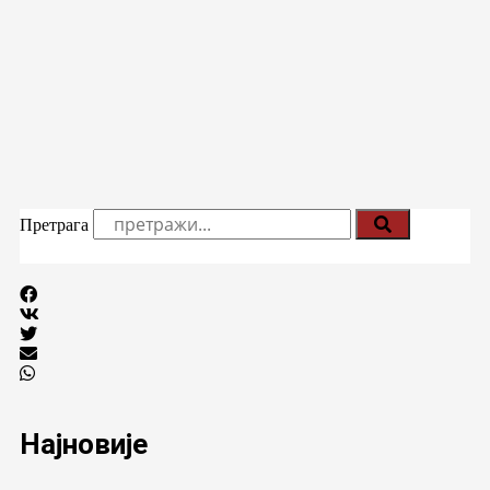
Претрага
Најновије