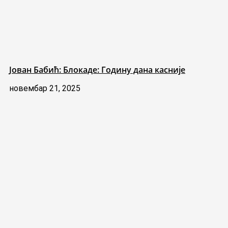
Јован Бабић: Блокаде: Годину дана касније
новембар 21, 2025