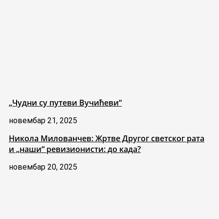
„Чудни су путеви Вучићеви“
новембар 21, 2025
Никола Милованчев: Жртве Другог светског рата
и „наши“ ревизионисти: до када?
новембар 20, 2025