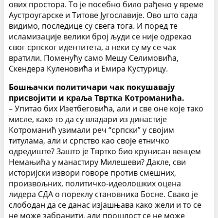
ових простора. То је посебно било рађено у време
Аустроугарске и Титове Југославије. Ово што сада
видимо, последице су свега тога. И поред те
исламизације велики број људи се није одрекао
свог српског идентитета, а неки су му се чак
вратили. Поменућу само Мешу Селимовића,
Скендера Куленовића и Емира Кустурицу.
Бошњачки политичари чак покушавају
присвојити и краља Твртка Котроманића.
– Упитао бих Изетбеговића, али и све оне које тако
мисле, како то да су владари из династије
Котроманић узимали реч “српски” у својим
титулама, али и српство као своје етничко
одредиште? Зашто је Твртко био крунисан венцем
Немањића у манастиру Милешеви? Дакле, сви
историјски извори говоре против смешних,
произвољних, политичко-идеолошких оцена
лидера СДА о пореклу становника Босне. Свако је
слободан да се данас изјашњава како жели и то се
не може забранити, али прошлост се не може