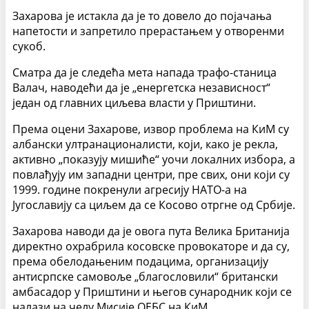
Захарова је истакла да је то довело до појачања
напетости и запретило прерастањем у отворенми
сукоб.
Сматра да је следећа мета напада трафо-станица
Валач, наводећи да је „енергетска независност“
један од главних циљева власти у Приштини.
Према оцени Захарове, извор проблема на КиМ су
албански ултранационалисти, који, како је рекла,
активно „показују мишиће“ уочи локалних избора, а
повлађују им западни центри, пре свих, они који су
1999. године покренули агресију НАТО-а на
Југославију са циљем да се Косово отргне од Србије.
Захарова наводи да је овога пута Велика Британија
директно охрабрила косовске провокаторе и да су,
према обелодањеним подацима, организацију
антисрпске самовоље „благословили“ британски
амбасадор у Приштини и његов сународник који се
налази на челу Мисије ОЕБС на КиМ.