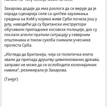
Захарова додаје да има разлога да се верује да је
израда сценарија силе са цил?ем заузимања
средина на КиМ у којима живе Срби почела још у
јулу, наводећи да су британски инструктори
обучавали припаднике косовске полиције, док су
послати агенти пратили ситуацију у северним
општинама и током сукоба снимали учеснике
протеста Срба.
„Изгледа да Британија, чија се политичка елита
хвали да припада друштву цивилизованих држава,
заправо не може да се ослободити колонијалних
навика“, резимирала је Захарова.
(Танјуг)