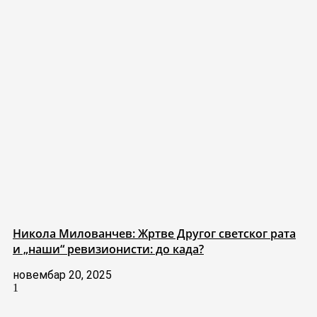
Никола Милованчев: Жртве Другог светског рата
и „наши“ ревизионисти: до када?
новембар 20, 2025