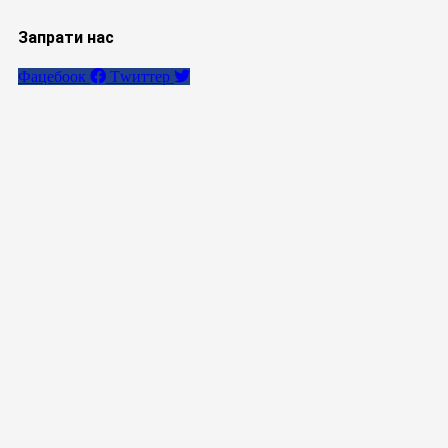
Запрати нас
Фацебоок
Тwиттер