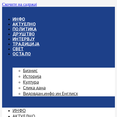
Скочите на садржај
ИНФО
АКТУЕЛНО
ПОЛИТИКА
ДРУШТВО
ИНТЕРВЈУ
ТРАДИЦИЈА
СВЕТ
ОСТАЛО
Бизнис
Историја
Култура
Слика дана
Видовдан.инфо ин Енглисх
ИНФО
АКТУЕЛНО