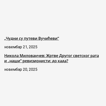
„Чудни су путеви Вучићеви“
новембар 21, 2025
Никола Милованчев: Жртве Другог светског рата
и „наши“ ревизионисти: до када?
новембар 20, 2025