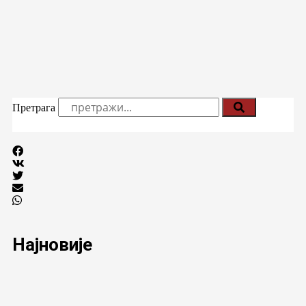
Претрага
Најновије