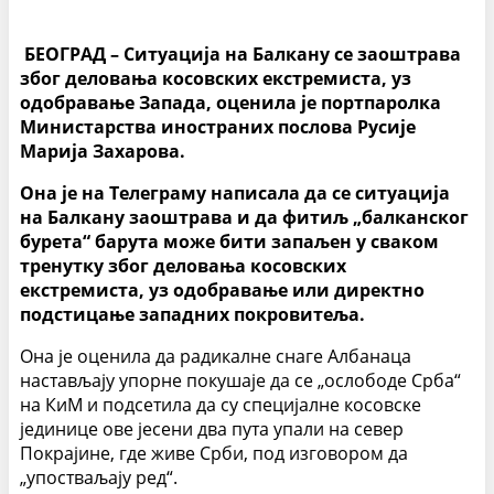
БЕОГРАД – Ситуација на Балкану се заоштрава
због деловања косовских екстремиста, уз
одобравање Запада, оценила је портпаролка
Министарства иностраних послова Русије
Марија Захарова.
Она је на Телеграму написала да се ситуација
на Балкану заоштрава и да фитиљ „балканског
бурета“ барута може бити запаљен у сваком
тренутку због деловања косовских
екстремиста, уз одобравање или директно
подстицање западних покровитеља.
Она је оценила да радикалне снаге Албанаца
настављају упорне покушаје да се „ослободе Срба“
на КиМ и подсетила да су специјалне косовске
јединице ове јесени два пута упали на север
Покрајине, где живе Срби, под изговором да
„упостваљају ред“.