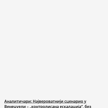
Аналитичари: Највероватнији сценарио у
Венецуели – „контролисана ескалација“, без