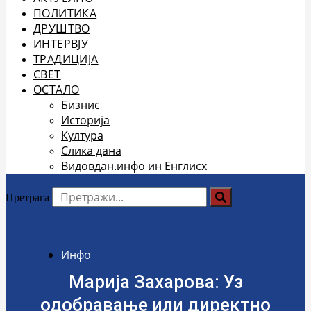
ПОЛИТИКА
ДРУШТВО
ИНТЕРВЈУ
ТРАДИЦИЈА
СВЕТ
ОСТАЛО
Бизнис
Историја
Култура
Слика дана
Видовдан.инфо ин Енглисх
Претрага
Инфо
Марија Захарова: Уз
одобравање или директно