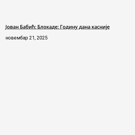
Јован Бабић: Блокаде: Годину дана касније
новембар 21, 2025