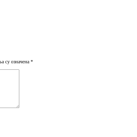
а су означена
*