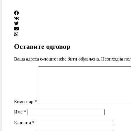
Оставите одговор
Ваша адреса е-поште неће бити објављена.
Неопходна пољ
Коментар
*
Име
*
Е-пошта
*