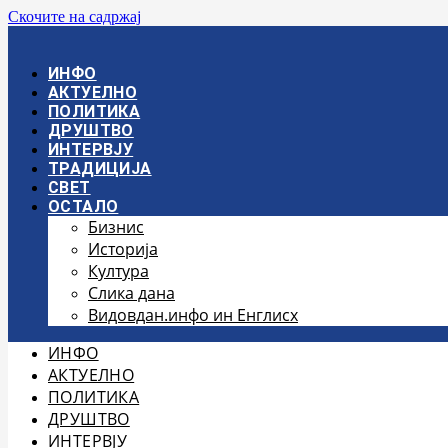
Скочите на садржај
ИНФО
АКТУЕЛНО
ПОЛИТИКА
ДРУШТВО
ИНТЕРВЈУ
ТРАДИЦИЈА
СВЕТ
ОСТАЛО
Бизнис
Историја
Култура
Слика дана
Видовдан.инфо ин Енглисх
ИНФО
АКТУЕЛНО
ПОЛИТИКА
ДРУШТВО
ИНТЕРВЈУ