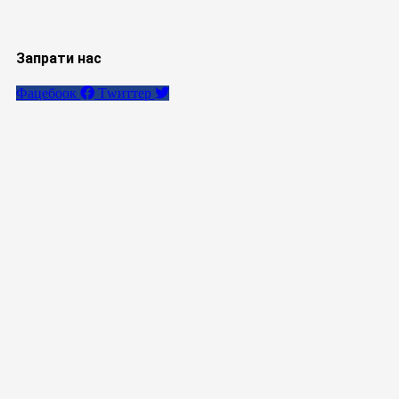
Запрати нас
Фацебоок
Тwиттер