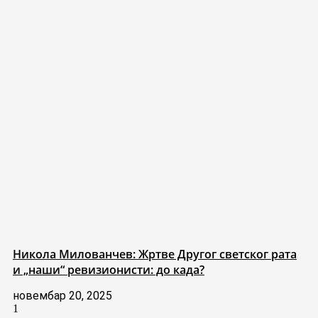
Никола Милованчев: Жртве Другог светског рата
и „наши“ ревизионисти: до када?
новембар 20, 2025