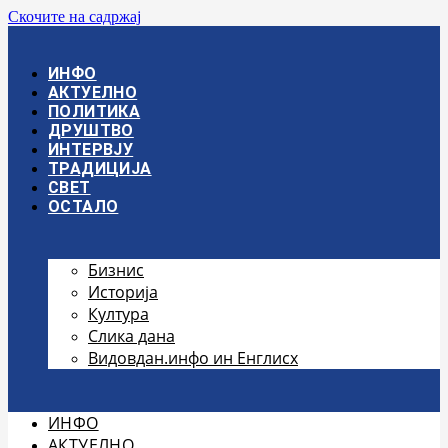
Скочите на садржај
ИНФО
АКТУЕЛНО
ПОЛИТИКА
ДРУШТВО
ИНТЕРВЈУ
ТРАДИЦИЈА
СВЕТ
ОСТАЛО
Бизнис
Историја
Култура
Слика дана
Видовдан.инфо ин Енглисх
ИНФО
АКТУЕЛНО