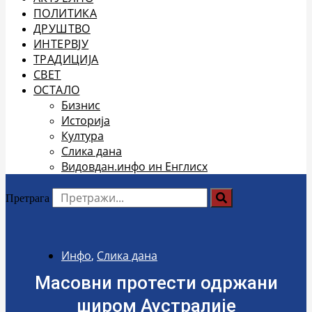
ПОЛИТИКА
ДРУШТВО
ИНТЕРВЈУ
ТРАДИЦИЈА
СВЕТ
ОСТАЛО
Бизнис
Историја
Култура
Слика дана
Видовдан.инфо ин Енглисх
Претрага
Инфо
,
Слика дана
Масовни протести одржани
широм Аустралије