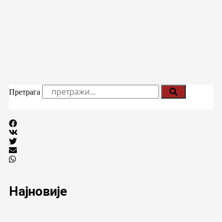
Претрага
Најновије