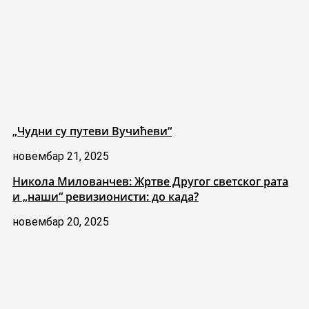
„Чудни су путеви Вучићеви“
новембар 21, 2025
Никола Милованчев: Жртве Другог светског рата
и „наши“ ревизионисти: до када?
новембар 20, 2025