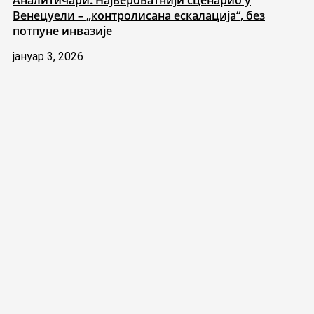
Аналитичари: Највероватнији сценарио у
Венецуели – „контролисана ескалација“, без
потпуне инвазије
јануар 3, 2026