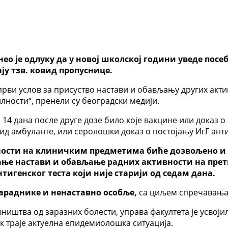
о је одлуку да у новој школској години уведе посе
ју тзв. ковид пропуснице.
 први услов за присуство настави и обављању других акти
ности“, пренели су београдски медији.
14 дана после друге дозе било које вакцине или доказ о
ид амбуланте, или серолошки доказ о постојању ИгГ анти
ости на клиничким предметима биће дозвољено и у
вовање настави и обављање радних активности на п
тигенског теста који није старији од седам дана.
сараднике и ненаставно особље,
са циљем спречавања 
вништва од заразних болести, управа факултета је усвој
к траје актуелна епидемиолошка ситуација.