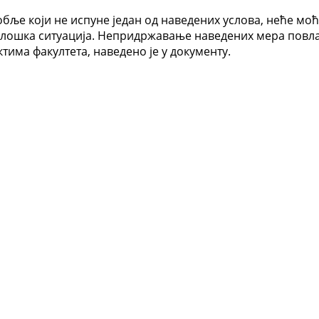
бље који не испуне један од наведених услова, неће моћ
иолошка ситуација. Непридржавање наведених мера повл
има факултета, наведено је у документу.