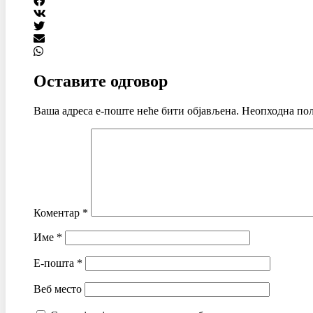
Оставите одговор
Ваша адреса е-поште неће бити објављена.
Неопходна пољ
Коментар
*
Име
*
Е-пошта
*
Веб место