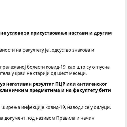
бне услове за присуствовање настави и другим
вности на факултету је „одсуство знакова и
 прележаној болести ковид-19, као што су отпусна
тела у крви не старији од шест месеци.
з негативан резултат ПЦР или антигенског
ретклиничким предметима и на факултету бити
ширења инфекције ковид-19, наводи се у одлуци.
ила документ под називом Правила и начин