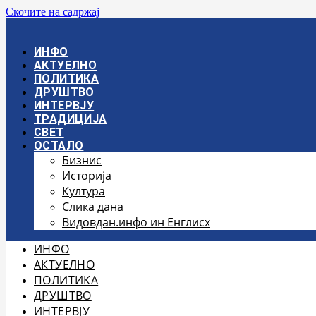
Скочите на садржај
ИНФО
АКТУЕЛНО
ПОЛИТИКА
ДРУШТВО
ИНТЕРВЈУ
ТРАДИЦИЈА
СВЕТ
ОСТАЛО
Бизнис
Историја
Култура
Слика дана
Видовдан.инфо ин Енглисх
ИНФО
АКТУЕЛНО
ПОЛИТИКА
ДРУШТВО
ИНТЕРВЈУ