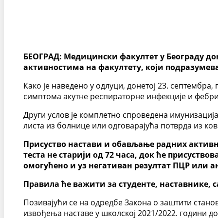
БЕОГРАД: Медицински факултет у Београду доне
активностима на факултету, који подразумева
Како је наведено у одлуци, донетој 23. септембра,
симптома акутне респираторне инфекције и фебрил
Други услов је комплетно спроведена имунизација 
листа из болнице или одговарајућа потврда из ков
Присуство настави и обављање радних активн
теста не старији од 72 часа, док ће присуст
омогућено и уз негативан резултат ПЦР или ан
Правила ће важити за студенте, наставнике, 
Позивајући се на одредбе Закона о заштити стано
извођења наставе у школској 2021/2022. години до