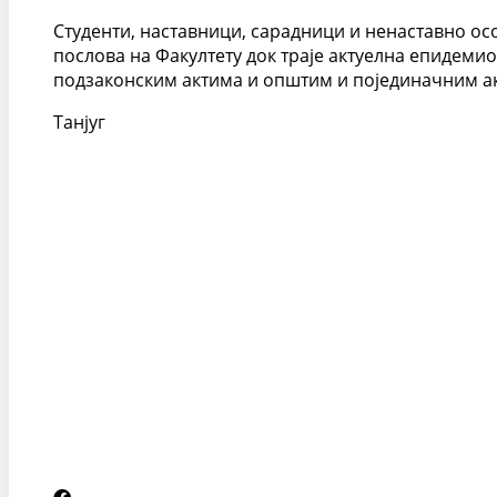
Студенти, наставници, сарадници и ненаставно осо
послова на Факултету док траје актуелна епидем
подзаконским актима и општим и појединачним акт
Танјуг