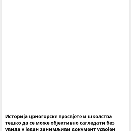
Историја црногорске просвјете и школства
тешко да се може објективно сагледати без
увида у један занимљиви документ усвојен