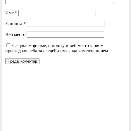
Име
*
Е-пошта
*
Веб место
Сачувај моје име, е-пошту и веб место у овом
прегледачу веба за следећи пут када коментаришем.