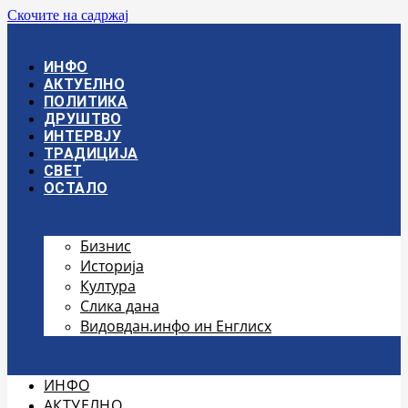
Скочите на садржај
ИНФО
АКТУЕЛНО
ПОЛИТИКА
ДРУШТВО
ИНТЕРВЈУ
ТРАДИЦИЈА
СВЕТ
ОСТАЛО
Бизнис
Историја
Култура
Слика дана
Видовдан.инфо ин Енглисх
ИНФО
АКТУЕЛНО