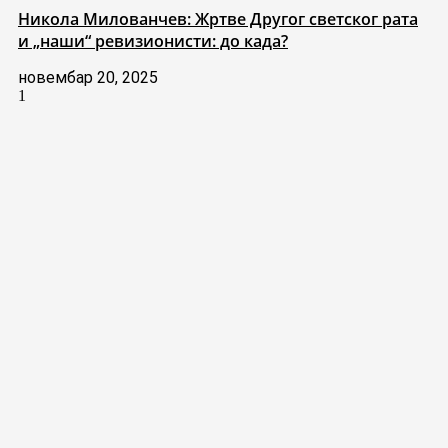
Никола Милованчев: Жртве Другог светског рата
и „наши“ ревизионисти: до када?
новембар 20, 2025