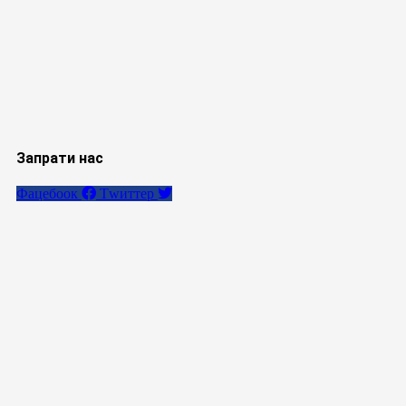
Запрати нас
Фацебоок
Тwиттер