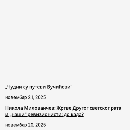
„Чудни су путеви Вучићеви“
новембар 21, 2025
Никола Милованчев: Жртве Другог светског рата
и „наши“ ревизионисти: до када?
новембар 20, 2025