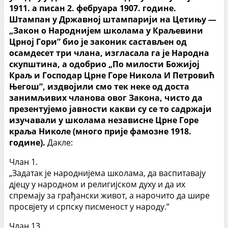
1911. а писан 2. фебруара 1907. године.
Штампан у Државној штампарији на Цетињу —
„Закон о Народнијем школама у Краљевини
Црној Гори” био је законик састављен од
осамдесет три члана, изгласала га је Народна
скупштина, а одобрио „По милости Божијој
Краљ и Господар Црне Горе Никола И Петровић
Његош”, издвојили смо тек неке од доста
занимљивих чланова овог Закона, чисто да
презентујемо јавности какви су се то садржаји
изучавали у школама независне Црне Горе
краља Николе (много прије фамозне 1918.
године).
Дакле:
Члан 1.
„Задатак је народнијема школама, да васпитавају
дјецу у народном и религијском духу и да их
спремају за грађански живот, а нарочито да шире
просвјету и српску писменост у народу.”
Члан 13.