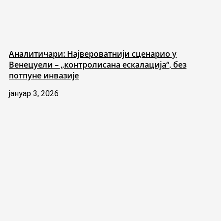
Аналитичари: Највероватнији сценарио у
Венецуели – „контролисана ескалација“, без
потпуне инвазије
јануар 3, 2026