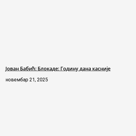
Јован Бабић: Блокаде: Годину дана касније
новембар 21, 2025