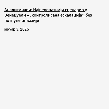
Аналитичари: Највероватнији сценарио у
Венецуели – „контролисана ескалација“, без
потпуне инвазије
јануар 3, 2026