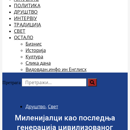
ПОЛИТИКА
ДРУШТВО
ИНТЕРВЈУ
ТРАДИЦИЈА
СВЕТ
ОСТАЛО
Бизнис
Историја
Култура
Слика дана
Видовдан.инфо ин Енглисх
Претрага
Друштво
,
Свет
Миленијалци као последња
генерација цивилизованог