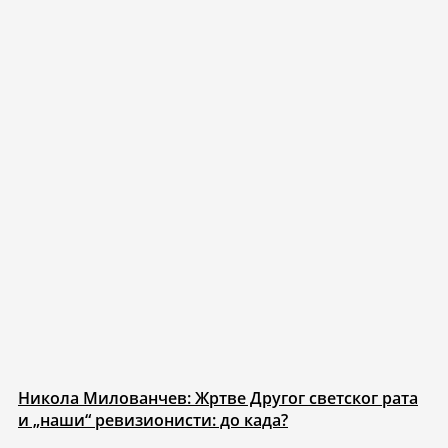
Никола Милованчев: Жртве Другог светског рата
и „наши“ ревизионисти: до када?