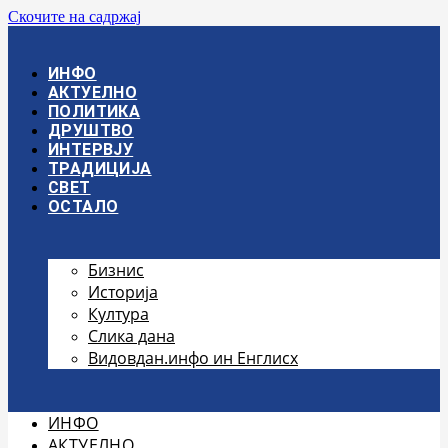
Скочите на садржај
ИНФО
АКТУЕЛНО
ПОЛИТИКА
ДРУШТВО
ИНТЕРВЈУ
ТРАДИЦИЈА
СВЕТ
ОСТАЛО
Бизнис
Историја
Култура
Слика дана
Видовдан.инфо ин Енглисх
ИНФО
АКТУЕЛНО