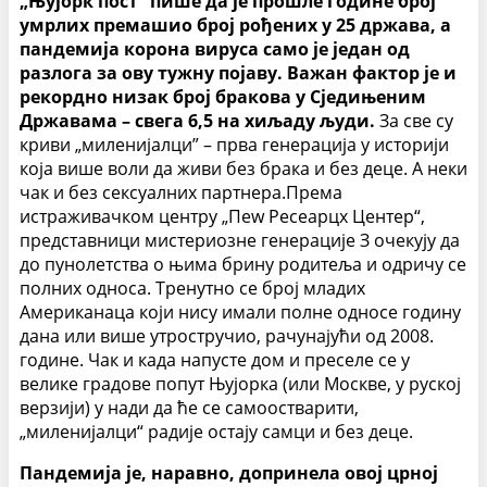
„Њујорк пост“ пише да је прошле године број
умрлих премашио број рођених у 25 држава, а
пандемија корона вируса само је један од
разлога за ову тужну појаву. Важан фактор је и
рекордно низак број бракова у Сједињеним
Државама – свега 6,5 ​​на хиљаду људи.
За све су
криви „миленијалци” – прва генерација у историји
која више воли да живи без брака и без деце. А неки
чак и без сексуалних партнера.Према
истраживачком центру „Пеw Ресеарцх Центер“,
представници мистериозне генерације З очекују да
до пунолетства о њима брину родитеља и одричу се
полних односа. Тренутно се број младих
Американаца који нису имали полне односе годину
дана или више утростручио, рачунајући од 2008.
године. Чак и када напусте дом и преселе се у
велике градове попут Њујорка (или Москве, у руској
верзији) у нади да ће се самоостварити,
„миленијалци“ радије остају самци и без деце.
Пандемија је, наравно, допринела овој црној