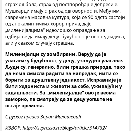
страх од бола, страх од постпорођајне депресије.
Мушкарци имају страх од одговорности. Међутим,
савремена масовна култура, која се 90 одсто састоји
од апокалиптичких хорор прича, даје
„миленијалцима“ идеолошко оправдање за
одбијање да имају децу: будућност је непредвидива,
али у сваком случају страшна.
Миленијалци су зомбирани. Верују да је
улагање у будућност, у децу, узалудно улагање.
Људи су, генерално, били грешка природе, тако
да нема смисла радити за напредак, нити се
борити за друштвену једнакост. Исправније је
бити хедониста и живети за себе, уживајући у
садашњости. За „миленијалце“ ово је веома
заморно, па сматрају да за децу уопште не
остаје времена.
С руског превео Зоран Милошевић
ИЗВОР: https://svpressa.ru/blogs/article/314732/