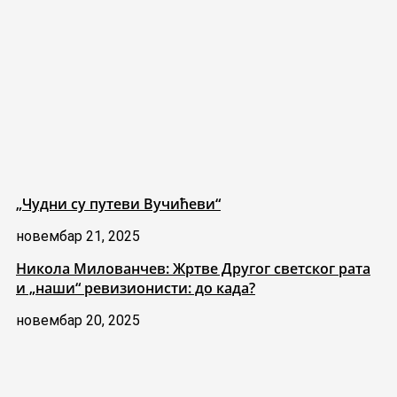
„Чудни су путеви Вучићеви“
новембар 21, 2025
Никола Милованчев: Жртве Другог светског рата
и „наши“ ревизионисти: до када?
новембар 20, 2025