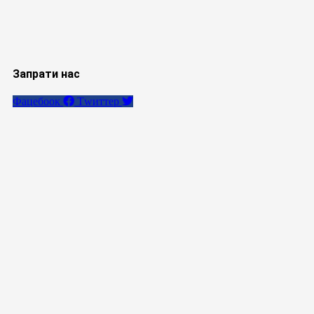
Запрати нас
Фацебоок
Тwиттер