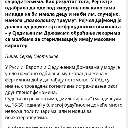
са родитељима. Као резултат тога, Рејчел је
одабрала да оде под хирургов нож како сама
никада не би имала децу и не би им, случајно,
нанела „психолошку трауму”. Рејчел Дајмонд је
далеко од једине жртве фројдовских психолога
– у Сједињеним Државама обраћање лекарима
са молбама за стерилизацију имају масовни
карактер
Пише: Сергеј Плотников
У Русији, Европи и Сједињеним Државама у моду је
ушло намерно одбијање мушкараца и жена у
фертилном добу да рађају потомство. У САД су,
иначе, спроведена когнитивна истраживања овог
друштвеног феномена.
Судећи по резултатима, „миленијалци“ (млади људи
од 18-30 година) у блиској будућности донеће много
невоља политичарима, али и новца за
психотерапеутима.