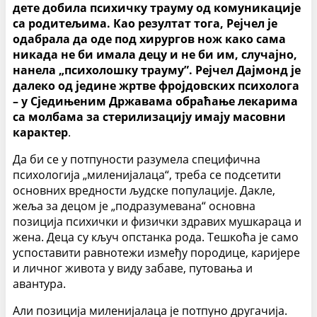
дете добила психичку трауму од комуникације
са родитељима. Као резултат тога, Рејчел је
одабрала да оде под хирургов нож како сама
никада не би имала децу и не би им, случајно,
нанела „психолошку трауму”. Рејчел Дајмонд је
далеко од једине жртве фројдовских психолога
– у Сједињеним Државама обраћање лекарима
са молбама за стерилизацију имају масовни
карактер
.
Да би се у потпуности разумела специфична
психологија „миленијалаца“, треба се подсетити
основних вредности људске популације. Дакле,
жеља за децом је „подразумевана“ основна
позиција психички и физички здравих мушкараца и
жена. Деца су кључ опстанка рода. Тешкоћа је само
успоставити равнотежи између породице, каријере
и личног живота у виду забаве, путовања и
авантура.
Али позиција миленијалаца је потпуно другачија.