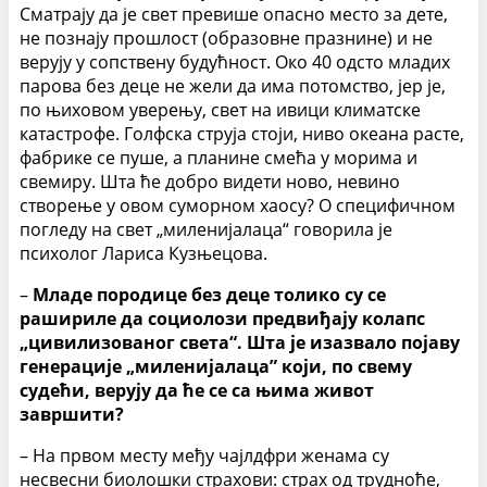
Сматрају да је свет превише опасно место за дете,
не познају прошлост (образовне празнине) и не
верују у сопствену будућност. Око 40 одсто младих
парова без деце не жели да има потомство, јер је,
по њиховом уверењу, свет на ивици климатске
катастрофе. Голфска струја стоји, ниво океана расте,
фабрике се пуше, а планине смећа у морима и
свемиру. Шта ће добро видети ново, невино
створење у овом суморном хаосу? О специфичном
погледу на свет „миленијалаца“ говорила је
психолог Лариса Кузњецова.
–
Младе породице без деце толико су се
рашириле да социолози предвиђају колапс
„цивилизованог света“. Шта је изазвало појаву
генерације „миленијалаца” који, по свему
судећи, верују да ће се са њима живот
завршити?
– На првом месту међу чајлдфри женама су
несвесни биолошки страхови: страх од трудноће,