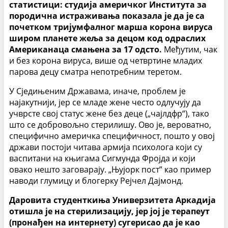
статистици: студија америчког Института за
породична истраживања показала је да је са
почетком тријумфалног марша корона вируса
широм планете жеља за децом код одраслих
Американаца смањена за 17 одсто.
Међутим, чак
и без корона вируса, више од четвртине младих
парова децу сматра непотребним теретом.
У Сједињеним Државама, иначе, проблем је
најакутнији, јер се младе жене често одлучују да
учврсте свој статус жене без деце („чајлдфр“), тако
што се добровољно стерилишу. Ово је, вероватно,
специфично америчка специфичност, пошто у овој
држави постоји читава армија психолога који су
васпитани на књигама Сигмунда Фројда и који
овако нешто заговарају. „Њујорк пост” као пример
наводи глумицу и блогерку Рејчел Дајмонд.
Даровита студенткиња Универзитета Аркадија
отишла је на стерилизацију, јер јој је терапеут
(пронађен на интернету) сугерисао да је као