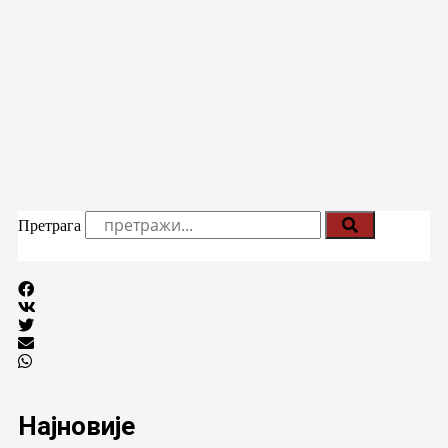
Претрага
Најновије