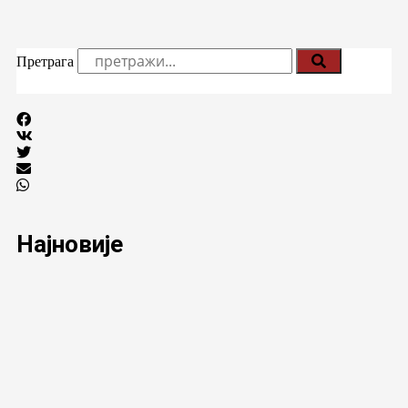
Претрага
Најновије