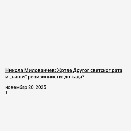
Никола Милованчев: Жртве Другог светског рата
и „наши“ ревизионисти: до када?
новембар 20, 2025