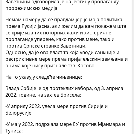
Заветници одговорила је на јефтину пропаганду
прорежимских медија.
Немам намеру да се правдам јер је моја политика
према Русији јасна, али желим да вам покажем шта
се крије иза тих ноторних лажи и хистеричне
пропаганде уперене, како против мене, тако и
против Српске странке Заветници.
Односно, да је ова власт та која уводи санкције и
рестриктивне мере према пријатељским земљама и
онима које нису признале тзв. Косово.
На то указују следеће чињенице:
Влада Србије је од протеклих избора, од 3. априла
2022. године, на захтев Брисела:
-У априлу 2022. увела мере против Сирије и
Белорусије;
-У мају 2022. подржала мере ЕУ против Мјанмара и
Туниса;