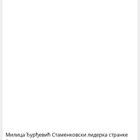
Милица Ђурђевић Стаменковски лидерка странке