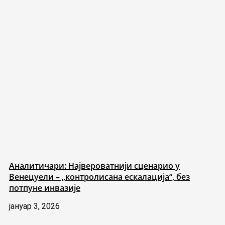
Аналитичари: Највероватнији сценарио у
Венецуели – „контролисана ескалација“, без
потпуне инвазије
јануар 3, 2026