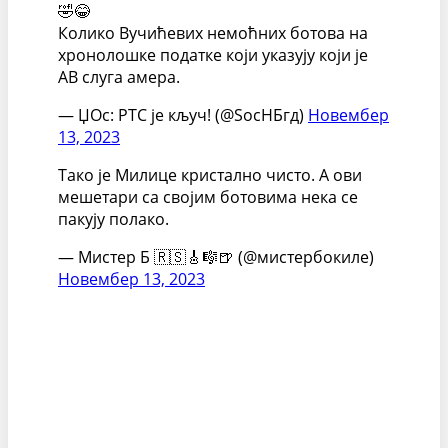
🤣😂
Колико Вучићевих немоћних ботова на
хронолошке податке који указују који је
АВ слуга амера.
— ЏОс: РТС је кључ! (@ЅосНБгд)
Новембер
13, 2023
Тако је Милице кристално чисто. А ови
мешетари са својим ботовима нека се
пакују полако.
— Мистер Б 🇷🇸🎸🎼🍺 (@мистербокиле)
Новембер 13, 2023