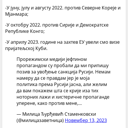
-У јуну, јулу и августу 2022. против Северне Кореје и
Мјанмара;
-У октобру 2022. против Сирије и Демократске
Републике Конго;
-У априлу 2023. године на захтев ЕУ увели смо визе
пријатељској Куби.
Прорежимски медији јефтином
пропагандом су пробали да ми припишу
позив за увођење санкција Русији. Немам
намеру да се правдам јер је моја
политика према Русији јасна, али желим
да вам покажем шта се крије иза тих
ноторних лажи и хистеричне пропаганде
уперене, како против мене,…
— Милица Ђурђевић Стаменковски
(@милицазаветница)
Новембер 13, 2023