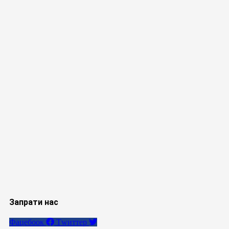
Запрати нас
Фацебоок
Тwиттер