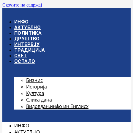
Скочите на садржај
ИНФО
АКТУЕЛНО
ПОЛИТИКА
ДРУШТВО
ИНТЕРВЈУ
ТРАДИЦИЈА
СВЕТ
ОСТАЛО
Бизнис
Историја
Култура
Слика дана
Видовдан.инфо ин Енглисх
ИНФО
АКТУЕЛНО