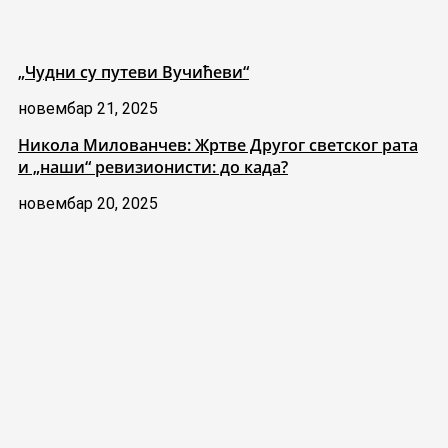
„Чудни су путеви Вучићеви“
новембар 21, 2025
Никола Милованчев: Жртве Другог светског рата
и „наши“ ревизионисти: до када?
новембар 20, 2025