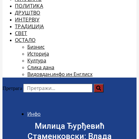
ПОЛИТИКА
ДРУШТВО
ИНТЕРВЈУ
ТРАДИЦИЈА
СВЕТ
ОСТАЛО
Бизнис
Историја
Култура
Слика дана
Видовдан.инфо ин Енглисх
Претрага
Инфо
Милица Ђурђевић
Стаменковски: Влада