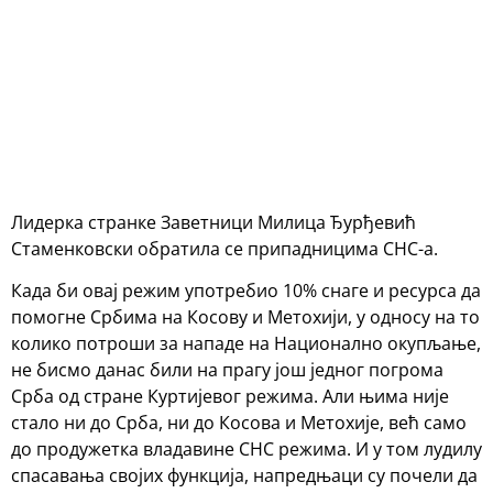
Лидерка странке Заветници Милица Ђурђевић
Стаменковски обратила се припадницима СНС-а.
Када би овај режим употребио 10% снаге и ресурса да
помогне Србима на Косову и Метохији, у односу на то
колико потроши за нападе на Национално окупљање,
не бисмо данас били на прагу још једног погрома
Срба од стране Куртијевог режима. Али њима није
стало ни до Срба, ни до Косова и Метохије, већ само
до продужетка владавине СНС режима. И у том лудилу
спасавања својих функција, напредњаци су почели да