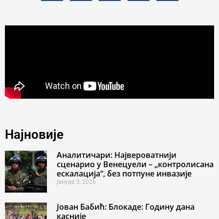
Најновије
Аналитичари: Највероватнији
сценарио у Венецуели – „контролисана
ескалација“, без потпуне инвазије
јануар 3, 2026
Јован Бабић: Блокаде: Годину дана
касније