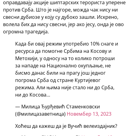
оправдавају акције шиптарских терориста уперене
против Срба. Што је најгоре, можда чак нису ни
свесни дубиозе у коју су дубоко зашли. Искрено,
волела бих да нису свесни, јер ако јесу, онда је ово
огромна трагедија.
Када би овај режим употребио 10% снаге и
ресурса да помогне Србима на Косову и
Метохији, у односу на то колико потроши
за нападе на Национално окупљање, не
бисмо данас били на прагу још једног
погрома Срба од стране Куртијевог
режима. Али њима није стало ни до Срба,
ни до Косова…
— Милица Ђурђевић Стаменковски
(@милицазаветница)
Новембер 13, 2023
Хоћеш да кажеш да је Вучић велеиздајник?