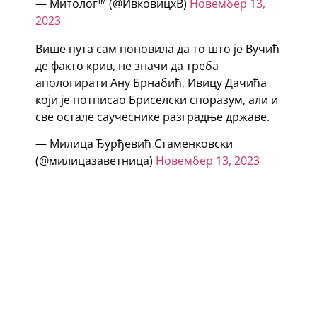
— Митолог™️ (@ИвковицхВ)
Новембер 13,
2023
Више пута сам поновила да то што је Вучић
де факто крив, не значи да треба
апологирати Ану Брнабић, Ивицу Дачића
који је потписао Бриселски споразум, али и
све остале саучеснике разградње државе.
— Милица Ђурђевић Стаменковски
(@милицазаветница)
Новембер 13, 2023