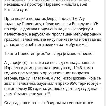
некадашњи простор! Наравно – ништа џабе!
Енглези су то!
Први велики повратак Јевреја после 1947. у
тадашњу Палестину, обележила је и Резолуција УН
по којој је држава подељена на две – јеврејску и
палестинску, а Јерусалим проглашен међународним
градом! Палестинци је нису прихватили и од тада до
данас ово је већ пети велики рат међу њима!
То што Палестинци хоће – сада је мало извесно!
А, Јевреји (?!) – па, ако се погледа мапа данашњег
Израела и демографска структура од 1946. само
годину пре масовно организованог повратка
Јевреја, где су Палестинци у тој истој држави, која се
звала Палестина, заузимали преко 95% територије –
након близу 80 година, дошло се дотле да су данас –
„само“ замењене улоге!!!
Овај садашњи рат – с обзиром на геополитичке