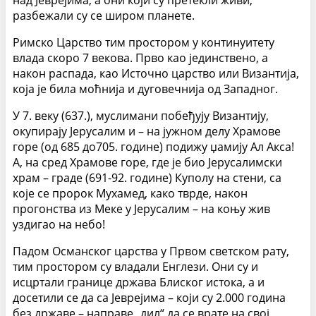
над Јеврејима, а они који су претекли живи,
разбежали су се широм планете.
Римско Царство тим простором у континуитету
влада скоро 7 векова. Прво као јединствено, а
након распада, као Источно царство или Византија,
која је била моћнија и дуговечнија од Западног.
У 7. веку (637.), муслимани побеђују Византију,
окупирају Јерусалим и – на јужном делу Храмове
горе (од 685 до705. године) подижу џамију Ал Акса!
А, на сред Храмове горе, где је био Јерусалимски
храм – граде (691-92. године) Куполу на стени, са
које се пророк Мухамед, како тврде, након
прогонства из Меке у Јерусалим – на коњу жив
уздигао на небо!
Падом Османског царства у Првом светском рату,
тим простором су владали Енглези. Они су и
исцртали границе држава Блиског истока, а и
досетили се да са Јеврејима – који су 2.000 година
без државе – направе „дил“ да се врате на свој