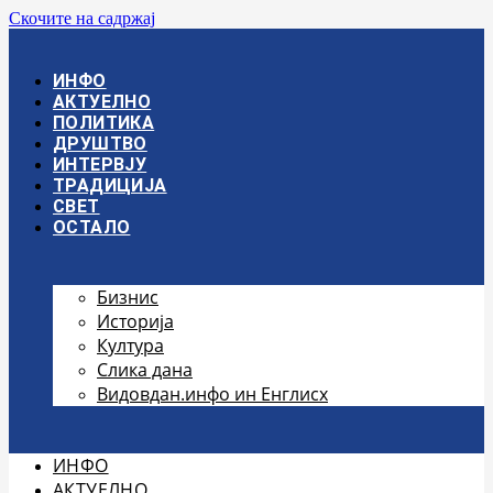
Скочите на садржај
ИНФО
АКТУЕЛНО
ПОЛИТИКА
ДРУШТВО
ИНТЕРВЈУ
ТРАДИЦИЈА
СВЕТ
ОСТАЛО
Бизнис
Историја
Култура
Слика дана
Видовдан.инфо ин Енглисх
ИНФО
АКТУЕЛНО