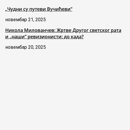
„Чудни су путеви Вучићеви“
новембар 21, 2025
Никола Милованчев: Жртве Другог светског рата
и „наши“ ревизионисти: до када?
новембар 20, 2025