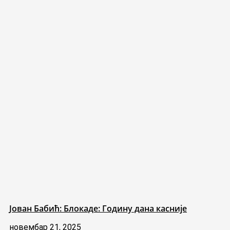
Јован Бабић: Блокаде: Годину дана касније
новембар 21, 2025