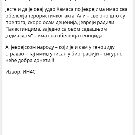
Јесте и да је овај удар Хамаса по Јеврејима имао сва
обележја терористичког акта! Али – све оно што су
пре тога, скоро осам деценија, Јевреји радили
Палестинцима, заједно са овом садашњом
„одмаздом“ – има сва обележја геноцида!
А, јеврејском народу – који је и сам у геноциду
страдао – тај имиџ уписан у биографији – сигурно
неће добра донети!!!
Извор: ИН4С