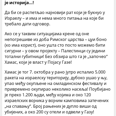
је историја…!
Да би се распетљао најновији рат који је букнуо у
Израелу – и има и нема много питања на које би
требало дати одговор.
Ако се у таквим ситуацијама крене од оне
непогрешиве из доба Римског царства – цуи боно
(ко има корист), оно ушта сто посто можемо бити
сигурни – у овом пројекту – Палестинци су једини
тотални губитници! Без обзира што га је „започео“
Хамас, који је власт у Појасу Газе!
Хамас је тог 7. октобра у рано јутро испалио 5.000
ракета на израелску територију, дубоко ушао у њу,
упао међу окупљене на омладинском фестивалу и
привремено окупирао неколико насеља! Поубијано
је преко 1.200 људи, међу којима и око 120
израелских војника у војним камповима затечених
„на спавању“. Број рањених је дупло виши од
убијених, а око 200 су отели и одвели у Газу!