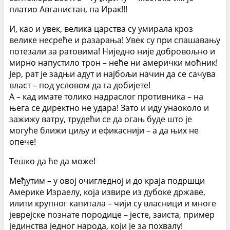
платио Авганистан, па Ирак!!!
И, као и увек, велика царства су умирала кроз
велике несреће и разарања! Увек су при спашавању
потезали за ратовима! Ниједно није добровољно и
мирно напустило трон – неће ни амерички моћник!
Јер, рат је задњи адут и најбољи начин да се сачува
власт – под условом да га добијете!
А – кад имате толико надраслог противника – на
њега се директно не удара! Зато и иду унаоколо и
зажижу ватру, трудећи се да огањ буде што је
могуће ближи циљу и ефикаснији – а да њих не
опече!
Тешко да ће да може!
Међутим – у овој очигледној и до краја подршци
Америке Израелу, која извире из дубоке државе,
илити крупног капитала – чији су власници и многе
јеврејске познате породице – јесте, заиста, пример
јединства једног народа, који је за похвалу!