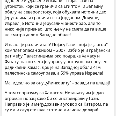
одвојене и удаљене енклаве – Појас Газе на
југоисток, који се граничи са Египтом, и Западну
обалу на североистоку, која обухвата источни део
Јерусалима и граничи се са Јорданом. Додуше,
Израел је Источни Јерусалим анектирао, али то
нико није признао, што њему не смета да га више
не сматра делом Западне обале!
И власт је различита. У Појасу Газе – која је „логор“
комплет опасан жицом – 2007. избио је и грађански
рат међу Палестинцима око подршке Хамасу и
Фатаху, након чега је управу у потпуности преузео
радикални Хамас. Док је на Западној обали 41%
палестинска самоуправа, а 59% управа Израела!
Ма, идеално за ону „ућинковиту“ – завади па владај!
У том споразуму са Хамасом, Нетањаху им је дао
огроман новац како би се инсталирали у Гази.
Направио је и међудржавни уговор са Катаром, па
су им и отуд стизале стотине милиона долара!