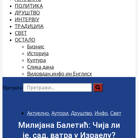
ПОЛИТИКА
ДРУШТВО
ИНТЕРВЈУ
ТРАДИЦИЈА
СВЕТ
ОСТАЛО
Бизнис
Историја
Култура
Слика дана
Видовдан.инфо ин Енглисх
Претрага
Актуелно
,
Аутори
,
Друштво
,
Инфо
,
Свет
Милијана Балетић: Чија ли
је, сад, ватра у Израелу?