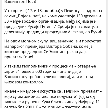
Вашингтон Пост!
У то време ( 17. и 18. октобра) у Пекингу се одржава
самит „Појас и пут“, на коме учествује 130 држава и
30 међународних организација, међу којима је и
председник Русије Путин! И Србија је на самиту, а
делегацију предводи председник Александар Вучић.
На овом моћном скупу, вишезначно је и присуство
мађарског премијера Виктора Орбана, коме је
кинески председник Си Ђинпинг рекао да је –
пријатељ Кине!
У таквим геополитичким процесима – отварање
„приче“ тешке 3.000 година – значи да је
Вашингтону требао велики залогај, али и – под
њиховом контролом!
Иначе – имају они искуства са „великим причама“ –
које су им алиби за „велике подухвате“! Једна од
таквих је и рушење Кула близнакиња у Њујорку, 11.
септембра 2001. Е – ту „причу“ – жестоко им је