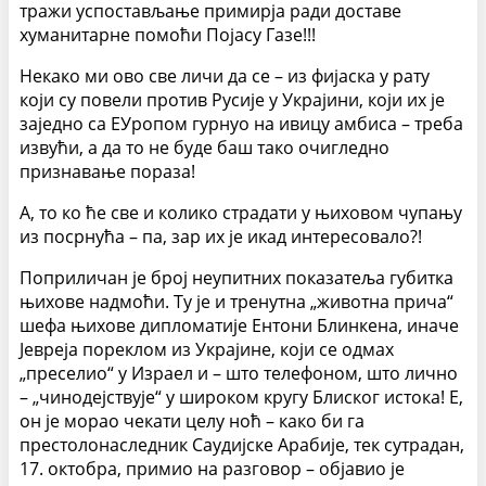
тражи успостављање примирја ради доставе
хуманитарне помоћи Појасу Газе!!!
Некако ми ово све личи да се – из фијаска у рату
који су повели против Русије у Украјини, који их је
заједно са ЕУропом гурнуо на ивицу амбиса – треба
извући, а да то не буде баш тако очигледно
признавање пораза!
А, то ко ће све и колико страдати у њиховом чупању
из посрнућа – па, зар их је икад интересовало?!
Поприличан је број неупитних показатеља губитка
њихове надмоћи. Ту је и тренутна „животна прича“
шефа њихове дипломатије Ентони Блинкена, иначе
Јевреја пореклом из Украјине, који се одмах
„преселио“ у Израел и – што телефоном, што лично
– „чинодејствује“ у широком кругу Блиског истока! Е,
он је морао чекати целу ноћ – како би га
престолонаследник Саудијске Арабије, тек сутрадан,
17. октобра, примио на разговор – објавио је