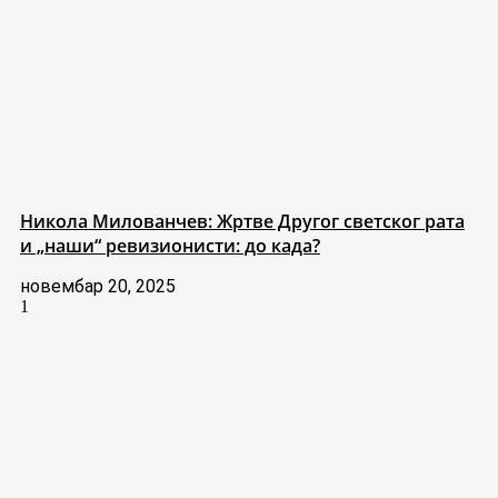
Никола Милованчев: Жртве Другог светског рата
и „наши“ ревизионисти: до када?
новембар 20, 2025