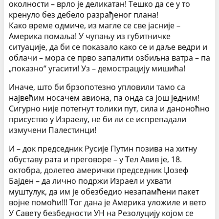
околности – врло је деликатан! Тешко да се у то
кренуло без дебело разрађеног плана!
Како време одмиче, из магле се све јасније –
Америка помаља! У чупању из губитничке
ситуације, да би се показало како се и даље ведри и
облачи – мора се прво запалити озбиљна ватра – па
„показно“ угасити! Уз – демострацију мишића!
Иначе, што би брзопотезно упловили тамо са
највећим носачем авиона, па онда са још једним!
Сигурно није потегнут толики пут, сила и даноноћно
присуство у Израелу, не би ли се испрепадали
измучени Палестинци!
И – док председник Русије Путин позива на хитну
обуставу рата и преговоре – у Тел Авив је, 18.
октобра, долетео амерички председник Џозеф
Бајден – да лично подржи Израел и ухвати
муштулук, да им је обезбедио незапамћени пакет
војне помоћи!!! Тог дана је Америка уложиле и вето
У Савету безбедности УН на Резолуцију којом се