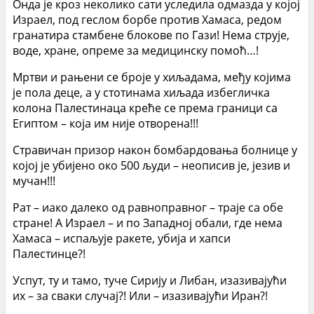
Онда је кроз неколико сати уследила одмазда у којој
Израел, под геслом борбе против Хамаса, редом
гранатира стамбене блокове по Гази! Нема струје,
воде, хране, опреме за медицинску помоћ…!
Мртви и рањени се броје у хиљадама, међу којима
је пола деце, а у стотинама хиљада избегличка
колона Палестинаца креће се према граници са
Египтом – која им није отворена!!!
Стравичан призор након бомбардовања болнице у
којој је убијено око 500 људи – неописив је, језив и
мучан!!!
Рат – иако далеко од равноправног – траје са обе
стране! А Израел – и по Западној обали, где нема
Хамаса – испаљује ракете, убија и хапси
Палестинце?!
Успут, ту и тамо, туче Сирију и Либан, изазивајући
их – за сваки случај?! Или – изазивајући Иран?!