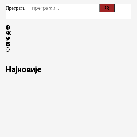
Претрага
Најновије