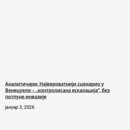
Аналитичари: Највероватнији сценарио у
Венецуели – „контролисана ескалација“, без
потпуне инвазије
јануар 3, 2026