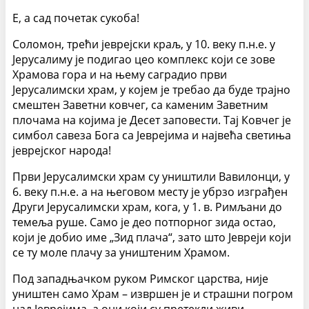
Е, а сад почетак сукоба!
Соломон, трећи јеврејски краљ, у 10. веку п.н.е. у
Јерусалиму је подигао цео комплекс који се зове
Храмова гора и на њему саградио први
Јерусалимски храм, у којем је требао да буде трајно
смештен Заветни ковчег, са каменим Заветним
плочама на којима је Десет заповести. Тај Ковчег је
симбол савеза Бога са Јеврејима и највећа светиња
јеврејског народа!
Први Јерусалимски храм су уништили Вавилонци, у
6. веку п.н.е. а на његовом месту је убрзо изграђен
Други Јерусалимски храм, кога, у 1. в. Римљани до
темеља руше. Само је део потпорног зида остао,
који је добио име „Зид плача“, зато што Јевреји који
се ту моле плачу за уништеним Храмом.
Под западњачком руком Римског царства, није
уништен само Храм – извршен је и страшни погром