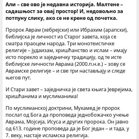
Али – све ово је недавна историја. Малтене –
садашњост за овај простор! И, недовољно за
потпуну слику, ако се не крене од почетка.
Пророк Аврам (хебрејски) или Ибрахим (арапски),
библијска је личност из Старог завета, која се
сматра праоцем народа. Три монотеистичке
религије – јудаизам, хришћанство и ислам – имају
исто порекло и заједничку традицију, од те исте
библијске личности Аврама (2000.п.н.е.) – зову се
Аврамске религије – и све три настављају и следе
његов пут.
И Стари завет – заједничка је света књига Јеврејима,
хришћанима и муслиманима!
По муслиманској доктрини, Мухамед је пророк
послат од Бога да проповеда једнобожачко учење
Аврама, Мојсија, Исуса и других пророка. Он јавно
од 613. године проповеда да је Бог један – и тада, у
7. веку, настаје исламска религија.