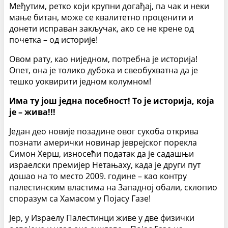
Међутим, ретко који крупни догађај, па чак и неки
мање битан, може се квалитетно проценити и
донети исправан закључак, ако се не крене од
почетка – од историје!
Овом рату, као ниједном, потребна је историја!
Опет, она је толико дубока и свеобухватна да је
тешко уоквирити једном колумном!
Има ту још једна посебност! То је историја, која
је – жива!!!
Један део новије позадине овог сукоба открива
познати амерички новинар јеврејског порекла
Симон Херш, износећи податак да је садашњи
израелски премијер Нетањаху, када је други пут
дошао на то место 2009. године – као контру
палестинским властима на Западној обали, склопио
споразум са Хамасом у Појасу Газе!
Јер, у Израелу Палестинци живе у две физички