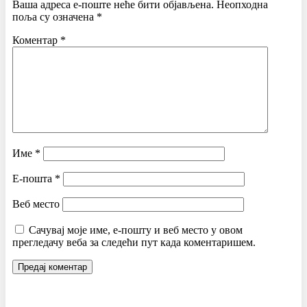
Ваша адреса е-поште неће бити објављена.
Неопходна
поља су означена
*
Коментар
*
Име
*
Е-пошта
*
Веб место
Сачувај моје име, е-пошту и веб место у овом
прегледачу веба за следећи пут када коментаришем.