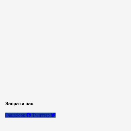
Запрати нас
Фацебоок
Тwиттер