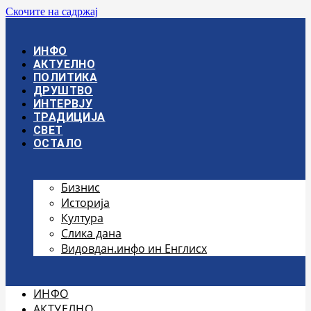
Скочите на садржај
ИНФО
АКТУЕЛНО
ПОЛИТИКА
ДРУШТВО
ИНТЕРВЈУ
ТРАДИЦИЈА
СВЕТ
ОСТАЛО
Бизнис
Историја
Култура
Слика дана
Видовдан.инфо ин Енглисх
ИНФО
АКТУЕЛНО