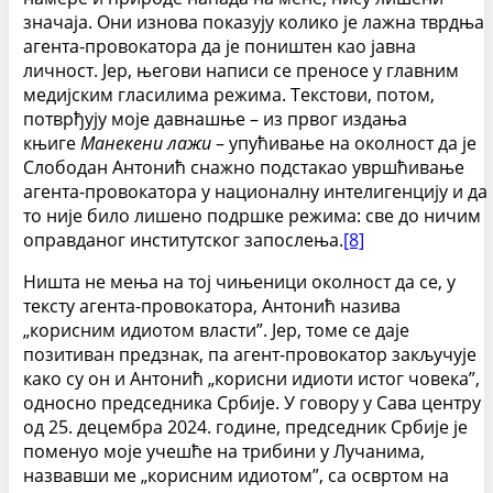
значаја. Они изнова показују колико је лажна тврдња
агента-провокатора да је поништен као јавна
личност. Јер, његови написи се преносе у главним
медијским гласилима режима. Текстови, потом,
потврђују моје давнашње – из првог издања
књиге
Манекени лажи
– упућивање на околност да је
Слободан Антонић снажно подстакао увршћивање
агента-провокатора у националну интелигенцију и да
то није било лишено подршке режима: све до ничим
оправданог институтског запослења.
[8]
Ништа не мења на тој чињеници околност да се, у
тексту агента-провокатора, Антонић назива
„корисним идиотом власти”. Јер, томе се даје
позитиван предзнак, па агент-провокатор закључује
како су он и Антонић „корисни идиоти истог човека”,
односно председника Србије. У говору у Сава центру
од 25. децембра 2024. године, председник Србије је
поменуо моје учешће на трибини у Лучанима,
назвавши ме „корисним идиотом”, са освртом на