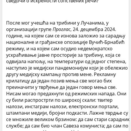
сведочи о искрености сопствених речи?
После мог учешћа на трибини у Лучанима, у
организацији групе
Проглас
, 24. децембра 2024.
године, на којем сам се изнова заложио за сарадњу
националне и грађанске опозиције Вучић-Брнабић
режиму, и на којем сам осудио недемократско
ускраћивање јавне просторије за трибину, која се
одвијала напољу, на температури од једног степена,
наступио је медијски пандемонијум који је обележио
другу медијску кампању против мене. Рекламну
крилатицу да један позив мења све могао бих
преиначити у тврђење да један говор мења све.
Нисам могао предахнути од режимских напада. Они
су били распрострти по широкој скали: твитер
налози, инстаграм налози, електронски портали,
штампани медији, бројни подкасти. Лажне тврдње су
се множиле великом брзином: да сам стари сарадник
службе; да сам био члан Савеза комуниста; да сам по