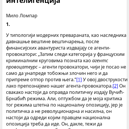
интелигенција
Мило Ломпар
1.
У типологији модерних превараната, као наследника
давнашње вештине вештичарења, после
финансијских авантуриста издвајају се агенти-
провокатори: „Затим следи категорија у француским
криминалним круговима позната као
агентс
провоцатеурс
– агенти провокатори, чији је посао не
само да унапреде тобожњи злочин него и да
припреме отпор против њега.”
[1]
У овој двострукости
лако препознајемо нашег агента-провокатора.
[2]
Он
свакако настоји да оправда политичку издају Вучић-
Брнабић режима. Али, оптужбом да је моја критика
тог режима штетна по националну опозицију, јер је
политичка а не револуционарна и насилна, он
настоји да одреди којим правцем национална
опозиција треба да иде. Он, дакле, тежи да