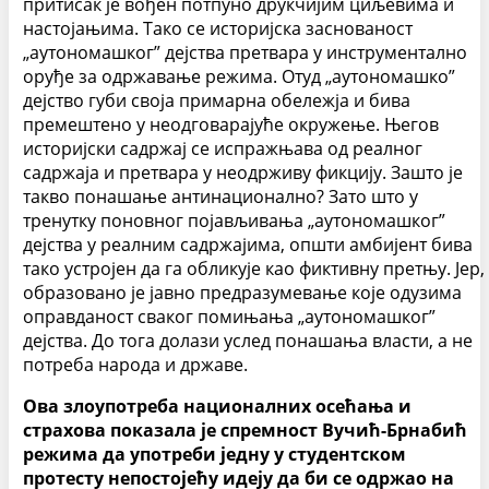
притисак је вођен потпуно друкчијим циљевима и
настојањима. Тако се историјска заснованост
„аутономашког” дејства претвара у инструментално
оруђе за одржавање режима. Отуд „аутономашко”
дејство губи своја примарна обележја и бива
премештено у неодговарајуће окружење. Његов
историјски садржај се испражњава од реалног
садржаја и претвара у неодрживу фикцију. Зашто је
такво понашање антинационално? Зато што у
тренутку поновног појављивања „аутономашког”
дејства у реалним садржајима, општи амбијент бива
тако устројен да га обликује као фиктивну претњу. Јер,
образовано је јавно предразумевање које одузима
оправданост сваког помињања „аутономашког”
дејства. До тога долази услед понашања власти, а не
потреба народа и државе.
Ова злоупотреба националних осећања и
страхова показала је спремност Вучић-Брнабић
режима да употреби једну у студентском
протесту непостојећу идеју да би се одржао на