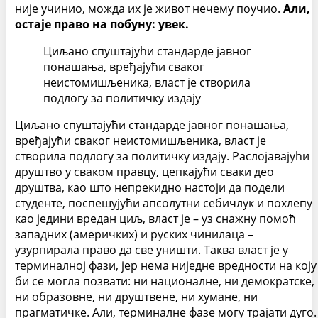
није учинио, можда их је живот нечему поучио.
Али,
остаје право на побуну: увек.
Циљано спуштајући стандарде јавног
понашања, вређајући сваког
неистомишљеника, власт је створила
подлогу за политичку издају
Циљано спуштајући стандарде јавног понашања,
вређајући сваког неистомишљеника, власт је
створила подлогу за политичку издају. Раслојавајући
друштво у сваком правцу, цепкајући сваки део
друштва, као што непрекидно настоји да подели
студенте, поспешујући апсолутни себичлук и похлепу
као једини вредан циљ, власт је – уз снажну помоћ
западних (америчких) и руских чинилаца –
узурпирала право да све уништи. Таква власт је у
терминалној фази, јер нема ниједне вредности на коју
би се могла позвати: ни националне, ни демократске,
ни образовне, ни друштвене, ни хумане, ни
прагматичке. Али, терминалне фазе могу трајати дуго.