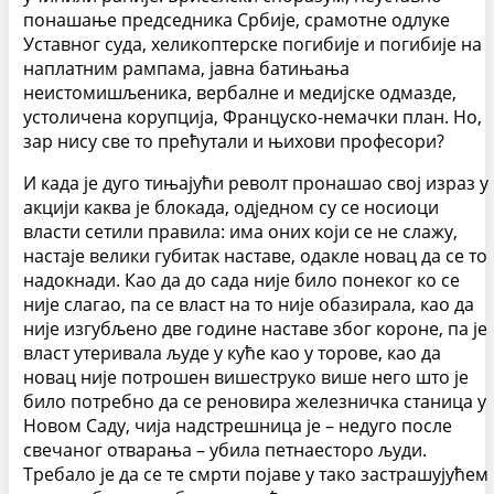
понашање председника Србије, срамотне одлуке
Уставног суда, хеликоптерске погибије и погибије на
наплатним рампама, јавна батињања
неистомишљеника, вербалне и медијске одмазде,
устоличена корупција, Француско-немачки план. Но,
зар нису све то прећутали и њихови професори?
И када је дуго тињајући револт пронашао свој израз у
акцији каква је блокада, одједном су се носиоци
власти сетили правила: има оних који се не слажу,
настаје велики губитак наставе, одакле новац да се то
надокнади. Као да до сада није било понеког ко се
није слагао, па се власт на то није обазирала, као да
није изгубљено две године наставе због короне, па је
власт утеривала људе у куће као у торове, као да
новац није потрошен вишеструко више него што је
било потребно да се реновира железничка станица у
Новом Саду, чија надстрешница је – недуго после
свечаног отварања – убила петнаесторо људи.
Требало је да се те смрти појаве у тако застрашујућем