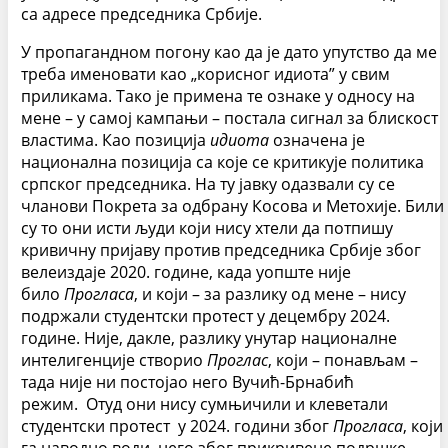
са адресе председника Србије.
У пропагандном погону као да је дато упутство да ме
треба именовати као „корисног идиота” у свим
приликама. Тако је примена те ознаке у односу на
мене – у самој кампањи – постала сигнал за блискост
властима. Као позиција
идиота
означена је
национална позиција са које се критикује политика
српског председника. На ту јавку одазвали су се
чланови Покрета за одбрану Косова и Метохије. Били
су то они исти људи који нису хтели да потпишу
кривичну пријаву против председника Србије због
велеиздаје 2020. године, када уопште није
било
Прогласа
, и који – за разлику од мене – нису
подржали студентски протест у децембру 2024.
године. Није, дакле, разлику унутар националне
интелигенције створио
Проглас
, који – понављам –
тада није ни постојао него Вучић-Брнабић
режим.
Отуд они нису сумњичили и клеветали
студентски протест у 2024. години због
Прогласа
, који