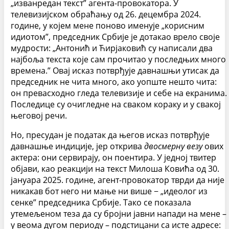
„изванредан текст” агента-провокатора. У
телевизијском обраћању од 26. децембра 2024.
године, у којем мене поново именује „корисним
идиотом”, председник Србије је дотакао врело своје
мудрости: „Антонић и Ћирјаковић су написали два
најбоља текста које сам прочитао у последњих много
времена.” Овај исказ потврђује давнашњи утисак да
председник не чита много, ако уопште нешто чита:
он превасходно гледа телевизије и себе на екранима.
Последице су очигледне на сваком кораку и у свакој
његовој речи.
Но, пресудан је податак да његов исказ потврђује
давнашње индиције, јер открива
двосмерну
везу
ових
актера: они сервирају, он поентира. У једној твитер
објави, као реакцији на текст Милоша Ковића од 30.
јануара 2025. године, агент-провокатор тврди да није
никакав бот него ни мање ни више − „идеолог из
сенке” председника Србије. Тако се показала
утемељеном теза да су бројни јавни напади на мене –
у веома дугом периоду – подстицани са исте адресе: