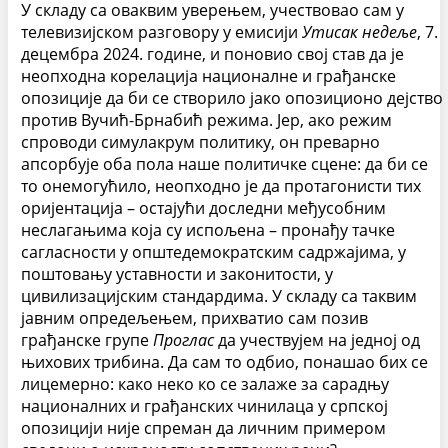
У складу са оваквим уверењем, учествовао сам у
телевизијском разговору у емисији
Утисак
недеље
, 7.
децембра 2024. године, и поновио свој став да је
неопходна корелација националне и грађанске
опозиције да би се створило јако опозиционо дејство
против Вучић-Брнабић режима. Јер, ако режим
спроводи симулакрум политику, он преварно
апсорбује оба пола наше политичке сцене: да би се
то онемогућило, неопходно је да протагонисти тих
оријентација – остајући доследни међусобним
неслагањима која су испољена – пронађу тачке
сагласности у општедемократским садржајима, у
поштовању уставности и законитости, у
цивилизацијским стандардима. У складу са таквим
јавним опредељењем, прихватио сам позив
грађанске групе
Проглас
да учествујем на једној од
њихових трибина. Да сам то одбио, понашао бих се
лицемерно: како неко ко се залаже за сарадњу
националних и грађанских чинилаца у српској
опозицији није спреман да личним примером