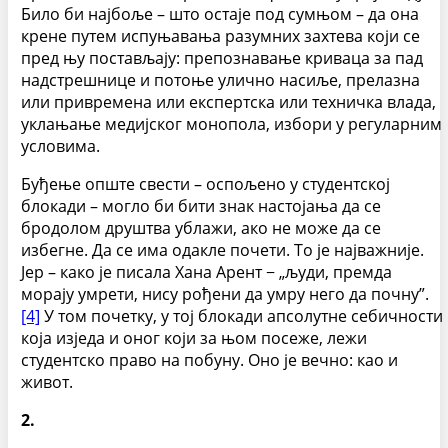
Било би најбоље – што остаје под сумњом – да она
крене путем испуњавања разумних захтева који се
пред њу постављају: препознавање криваца за пад
надстрешнице и потоње улично насиље, прелазна
или привремена или експертска или техничка влада,
уклањање медијског монопола, избори у регуларним
условима.
Буђење опште свести – оспољено у студентској
блокади – могло би бити знак настојања да се
бродолом друштва ублажи, ако не може да се
избегне. Да се има одакле почети. То је најважније.
Јер – како је писала Хана Арент − „људи, премда
морају умрети, нису рођени да умру него да почну”.
[4]
У том почетку, у тој блокади апсолутне себичности
која изједа и оног који за њом посеже, лежи
студентско право на побуну. Оно је вечно: као и
живот.
2.