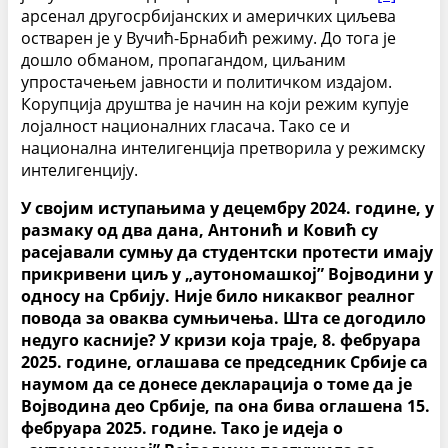
арсенал другосрбијанских и америчких циљева
остварен је у Вучић-Брнабић режиму. До тога је
дошло обманом, пропагандом, циљаним
упростачењем јавности и политичком издајом.
Корупција друштва је начин на који режим купује
лојалност националних гласача. Тако се и
национална интелигенција претворила у режимску
интелигенцију.
У својим иступањима у децембру 2024. године, у
размаку од два дана, Антонић и Ковић су
расејавали сумњу да студентски протести имају
прикривени циљ у „аутономашкој” Војводини у
односу на Србију. Није било никаквог реалног
повода за оваква сумњичења. Шта се догодило
недуго касније? У кризи која траје, 8. фебруара
2025. године, оглашава се председник Србије са
наумом да се донесе декларација о томе да је
Војводина део Србије, па она бива оглашена 15.
фебруара 2025. године. Тако је идеја о