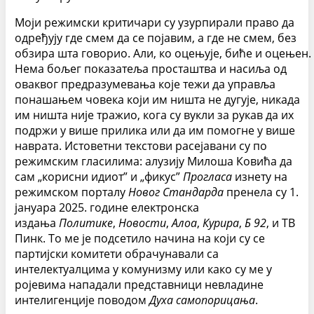
Моји режимски критичари су узурпирали право да
одређују где смем да се појавим, а где не смем, без
обзира шта говорио. Али, ко оцењује, биће и оцењен.
Нема бољег показатеља просташтва и насиља од
оваквог предразумевања које тежи да управља
понашањем човека који им ништа не дугује, никада
им ништа није тражио, кога су вукли за рукав да их
подржи у више прилика или да им помогне у више
наврата. Истоветни текстови расејавани су по
режимским гласилима: алузију Милоша Ковића да
сам „корисни идиот” и „фикус”
Прогласа
изнету на
режимском порталу
Новог Стандарда
пренела су 1.
јануара 2025. године електронска
издања
Политике
,
Новости
,
Алоа
,
Курира
,
Б 92
, и ТВ
Пинк. То ме је подсетило начина на који су се
партијски комитети обрачунавали са
интелектуалцима у комунизму или како су ме у
ројевима нападали представници невладине
интелигенције поводом
Духа самопорицања
.