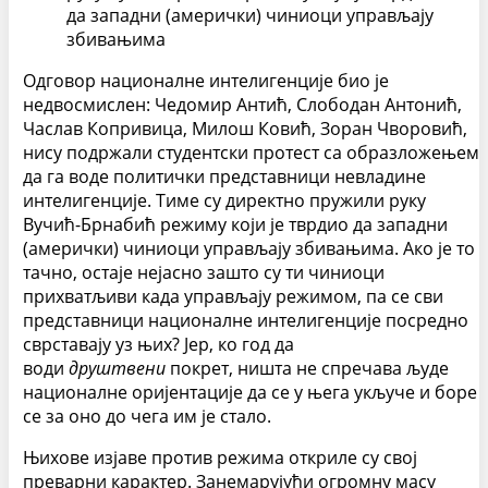
да западни (амерички) чиниоци управљају
збивањима
Одговор националне интелигенције био је
недвосмислен: Чедомир Антић, Слободан Антонић,
Часлав Копривица, Милош Ковић, Зоран Чворовић,
нису подржали студентски протест са образложењем
да га воде политички представници невладине
интелигенције. Тиме су директно пружили руку
Вучић-Брнабић режиму који је тврдио да западни
(амерички) чиниоци управљају збивањима. Ако је то
тачно, остаје нејасно зашто су ти чиниоци
прихватљиви када управљају режимом, па се сви
представници националне интелигенције посредно
сврставају уз њих? Јер, ко год да
води
друштвени
покрет, ништа не спречава људе
националне оријентације да се у њега укључе и боре
се за оно до чега им је стало.
Њихове изјаве против режима откриле су свој
преварни карактер. Занемарујући огромну масу