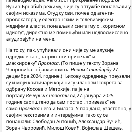
га наводно води, него због прикривене подршке
Вучић-Брнабић режиму, чије су оптужбе понављали у
својим исказима. Отуд су сви, почев од агента-
провокатора, у електронским и телевизијским
медијима власти, понављали синтагму о „корисном
идиоту”, директно ме помињући или недвосмислено
алудирајући на мене.
На то су, пак, упућивали они чије су ме алузије
одредиле као „патриотски привезак” и
„маскировку”
Прогласа
. (То пише у тексту Зорана
Чворовића: објављеном на
Новом
Стандарду
27.
децембра 2024. године.) Њихову одредницу преузели
су и моји критичари који нису чланови Покрета за
одбрану Косова и Метохије, па је на
порталу
Вечерњих новости
од 27. јануара 2025.
године саопштено да сам постао „привезак” не
само
Прогласа
него и Ђиласа. У пар дана, узастопно, у
својим текстовима и интервјуима, тако су се
понашали: Слободан Антонић, Александар Вучић,
Зоран Чворовић, Милош Ковић, Војислав Шешељ,