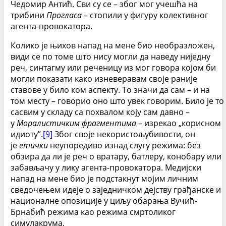
Чедомир Антић. Сви су се – због мог учешћа на
трибини
Прогласа
– стопили у фигуру колективног
агента-провокатора.
Колико је њихов напад на мене био необразложен,
види се по томе што нису могли да наведу ниједну
реч, синтагму или реченицу из мог говора којом би
могли показати како изневеравам своје раније
ставове у било ком аспекту. То значи да сам – и на
том месту – говорио оно што увек говорим. Било је то
сасвим у складу са похвалом коју сам давно –
у
Моралистичким фрагментима
– изрекао „корисном
идиоту”.
[9]
Због своје некористољубивости, он
је
етички
неупоредиво изнад слугу режима: без
обзира да ли је реч о вратару, батлеру, конобару или
забављачу у лику агента-провокатора. Медијски
напад на мене био је подстакнут мојим личним
сведочењем идеје о заједничком дејству грађанске и
националне опозиције у циљу обарања Вучић-
Брнабић режима као режима смртоликог
симулакрума.