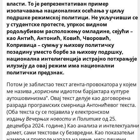
власти. То је репрезентативан пример
изопачавања националних осећања у циљу
подршке режимској политици. Не укључивши се
у студентске протесте, упркос видном
родољубивом расположењу омладине, сејући –
као Антић, Антонић, Ковић, Чворовић,
Копривица – сумњу у њихову политичку
позадину уместо борбе за њихову подршку,
национална интелигенција истрајно потхрањује
илузију да овај режим има национални
политички предзнак.
Потом је заблистао текст агента-провокатора у којем
ме назива „корисним идиотом барјактара културе
аутошовинизма”. Овај текст делује као договорена
разрада програмских смерница Антонићевог текста.
(Оба текста су се појавила у електронском
издању
Вечерњих новости
и
Политике
од 25.
децембра 2024. године.) Као анализа и интелектуални
домет, сами текстови су безвредни. Као показатељи
намере и природе напада на мене, нису лишени