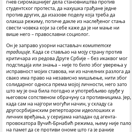
гнев сиромашнијег дела становништва против
студентског протеста, да нахушка грађане једне
против других, да изазове поделу која треба да
олакша режиму, потиче дакле из наслеђеног стања
свести човека који за себе каже да је ни мање ни
више него – православни социолог.
Он је заправо узорни настављач
комитетске
традиције
. Када се стављао на моју страну против
критичара из редова Друге Србије – без икаквог мог
подстицаја или знања – није то било због уверења у
исправност мојих ставова, ни из начелних разлога да
свако има право на независно мишљење, нити због
солидарног односа према мојој личности, него зато
што му је она била погодно и употребљиво
оруђе
у
његовом сопственом обрачуну са противницима. Јер,
када сам на најгори могући начин, у складу са
другосрбијанским репертоаром идеолошких и
личних вређања, у серијама нападан од агента-
провокатора Вучић-Брнабић режима, њему није пало
на памет да се противи ономе што га је раније