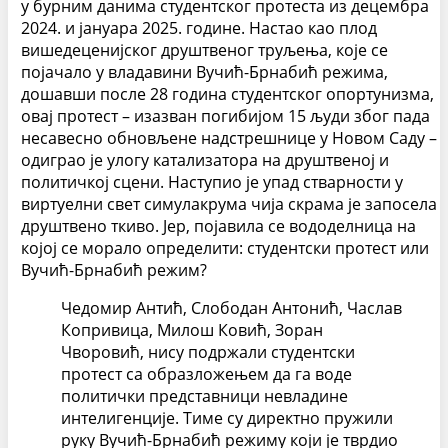
у бурним данима студентског протеста из децембра
2024. и јануара 2025. године. Настао као плод
вишедеценијског друштвеног труљења, које се
појачало у владавини Вучић-Брнабић режима,
дошавши после 28 година студентског опортунизма,
овај протест – изазван погибијом 15 људи због пада
несавесно обновљене надстрешнице у Новом Саду –
одиграо је улогу катализатора на друштвеној и
политичкој сцени. Наступио је упад стварности у
виртуелни свет симулакрума чија скрама је запосела
друштвено ткиво. Јер, појавила се вододелница на
којој се морало определити: студентски протест или
Вучић-Брнабић режим?
Чедомир Антић, Слободан Антонић, Часлав
Копривица, Милош Ковић, Зоран
Чворовић, нису подржали студентски
протест са образложењем да га воде
политички представници невладине
интелигенције. Тиме су директно пружили
руку Вучић-Брнабић режиму који је тврдио