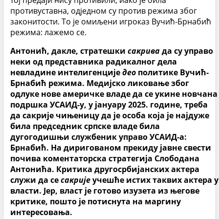
тој предаји нису противили, иако је била
противуставна, одједном су против режима због
законитости. То је омиљени игроказ Вучић-Брнабић
режима: лажемо се.
Антонић, дакле, стратешки
сакрива
да су управо
неки од представника радикалног дела
невладине интелигенције
део
политике Вучић-
Брнабић режима. Медијско ликовање због
одлуке нове америчке владе да се укине новчана
подршка УСАИД-у, у јануару 2025. године, треба
да сакрије чињеницу да је особа која је најдуже
била председник српске владе била
дугогодишњи службеник управо УСАИД-а:
Брнабић. На диригованом прекиду јавне свести
почива коментаторска стратегија Слободана
Антонића. Критика другосрбијанских актера
служи да се
сакрије
учешће истих таквих актера у
власти. Јер, власт је готово изузета из његове
критике, пошто је потиснута на маргину
интересовања.