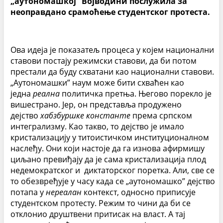
„аутономашкој” Војводини послужила за
неоправдано срамоћење студентског протеста.
Ова идеја је показатељ процеса у којем национални
ставови постају режимски ставови, да би потом
престали да буду схватани као национални ставови.
„Аутономашки” наум може бити схваћен као
једна
реална
политичка претња. Његово порекло је
вишестрано. Јер, он представља продужено
дејство
хабзбуршке константе
према српском
интегрализму. Као такво, то дејство је имало
кристализацију у титоистичком институционалном
наслеђу. Они који настоје да га изнова афирмишу
циљано превиђају да је сама кристализација плод
недемократског и диктаторског поретка. Али, све се
то обезвређује у часу када се „аутономашко” дејство
потапа у
нереалан
контекст, односно приписује
студентском протесту. Режим то чини да би се
отклонио друштвени притисак на власт. А тај