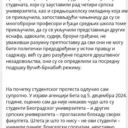
студената, који су зауставили рад четири српска
универзитета, као и средњошколску омладину која им
се прикључила, запостављајући чињеницу да су се
многобројни професори и ђаци средњих школа томе
прикључили, да су се укључили представници других
еснафа, адвокати, судије, бројни грађани, не
уваживши разумну претпоставку да сви они не могу
бити политички предодређени у истом правцу и
садржају, већ су део разуђене подлоге друштвеног
незадовољства, они су се определили за посредну
подршку Вучић-Брнабић режиму.
На почетку студентског протеста одлучио сам
супротно. У изјави агенцији Бета од 5. децембра 2024.
године, оценио сам да није никакво чудо што су
студенти Београдског универзитета – и других
српских универзитета – прогласили блокаду својих
факултета. Штета је што то нису – не ови студенти –
учинили раније: Бриселски споразум, неуставно