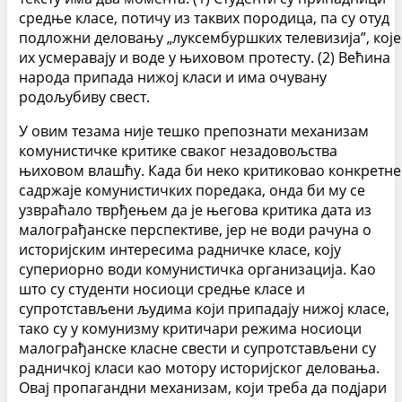
средње класе, потичу из таквих породица, па су отуд
подложни деловању „луксембуршких телевизија”, које
их усмеравају и воде у њиховом протесту. (2) Већина
народа припада нижој класи и има очувану
родољубиву свест.
У овим тезама није тешко препознати механизам
комунистичке критике сваког незадовољства
њиховом влашћу. Када би неко критиковао конкретне
садржаје комунистичких поредака, онда би му се
узвраћало тврђењем да је његова критика дата из
малограђанске перспективе, јер не води рачуна о
историјским интересима радничке класе, коју
супериорно води комунистичка организација. Као
што су студенти носиоци средње класе и
супротстављени људима који припадају нижој класе,
тако су у комунизму критичари режима носиоци
малограђанске класне свести и супротстављени су
радничкој класи као мотору историјског деловања.
Овај пропагандни механизам, који треба да подјари