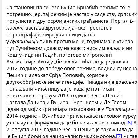
Са становишта генезе Вучић-Брнабић режима то је
погрешно. Јер, тај режим је настао у садејству српских
популиста и другосрбијанских грађаниста. Портал
Е-
новине
, застава другосрбијанске простоте и
порнографије, чији јуришници данас
у
Аутономији
пишу против мене, годинама је утирао
пут Вучићевом доласку на власт: нису им ваљали ни
Коштуница ни Тадић, поготово митрополит
Амфилохије. Акцију „белих листића”, која је довела
2012. године до победе овог режима, водили су Весна
Пешић и адвокат Срђа Поповић, корифеји
другосрбијанске интелигенције. Никада није довољно
понављати чињеницу да је, када је потписан
Бриселски споразум 2013. године, Весна Пешић
назвала Дачића и Вучића – Черчилом и Де Голом.
Један од мојих критичара поздравио је у
Политици
–
2014. године – Вучићево приклањање њиховом курсу
у складу са формулом да је боље икад него никад.
[6]
А
2. августа 2017. године Весна Пешић је закључила да
је Вучић бољи од националистичких морона.
[7]
Читав