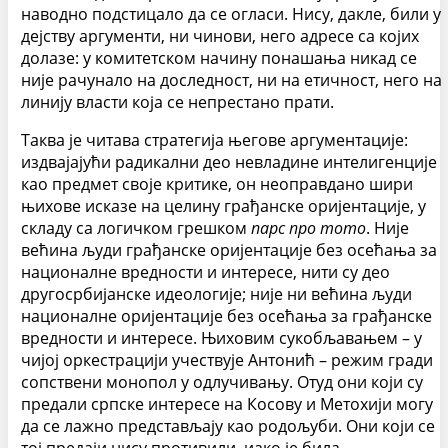
наводно подстицало да се огласи. Нису, дакле, били у
дејству аргументи, ни чинови, него адресе са којих
долазе: у комитетском начину понашања никад се
није рачунало на доследност, ни на етичност, него на
линију власти која се непрестано прати.
Таква је читава стратегија његове аргументације:
издвајајући радикални део невладине интелигенције
као предмет своје критике, он неоправдано шири
њихове исказе на целину грађанске оријентације, у
складу са логичком грешком
парс про тото
. Није
већина људи грађанске оријентације без осећања за
националне вредности и интересе, нити су део
другосрбијанске идеологије; није ни већина људи
националне оријентације без осећања за грађанске
вредности и интересе. Њиховим сукобљавањем – у
чијој оркестрацији учествује Антонић – режим гради
сопствени монопол у одлучивању. Отуд они који су
предали српске интересе на Косову и Метохији могу
да се лажно представљају као родољуби. Они који се