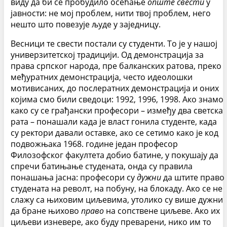
виду да би се пробудило осећање
опште
свести
у
јавности: не мој проблем, нити твој проблем, него
нешто што повезује људе у заједницу.
Весници те свести постали су студенти. То је у нашој
универзитетској традицији. Од демонстрација за
права српског народа, пре балканских ратова, преко
међуратних демонстрација, често идеолошки
мотивисаних, до послератних демонстрација и оних
којима смо били сведоци: 1992, 1996, 1998. Ако знамо
како су се грађански професори – између два светска
рата – понашали када је власт гонила студенте, када
су ректори давали оставке, ако се сетимо како је код
подвожњака 1968. године један професор
Филозофског факултета добио батине, у покушају да
спречи батињање студената, онда су правила
понашања јасна: професори су
дужни
да штите право
студената на револт, на побуну, на блокаду. Ако се не
слажу са њиховим циљевима, утолико су више дужни
да бране њихово
право
на сопствене циљеве. Ако их
циљеви изневере, ако буду преварени, нико им то