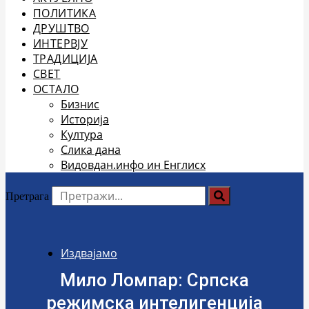
ПОЛИТИКА
ДРУШТВО
ИНТЕРВЈУ
ТРАДИЦИЈА
СВЕТ
ОСТАЛО
Бизнис
Историја
Култура
Слика дана
Видовдан.инфо ин Енглисх
Претрага
Издвајамо
Мило Ломпар: Српска
режимска интелигенција