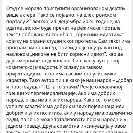
Отуд се морало приступити организованом дејству
више актера. Тако се појавио, на електронском
порталу
РТ Балкан
, 24. децембра 2024. године, да
одатле листом буде пренет на режимске портале,
текст Слободана Антонића о „корисним идиотима”
који су на страни студентског протеста. Сам текст има
програмски карактер, привидно је неутралан под
насловом „никоме не бити корисни идиот”, као да
даје смернице за деловање: баш као у ауторовој
комитетској младости. У складу са таквом
оријентацијом, текст има сасвим популистички
карактер. Тако аутор пише како је наш народ – „добар
и простодушан”. Шта то значи? Реч је о класичној
грешци хипергенерализације. Ако има добрих
народа, онда има и злих народа. Како се то може
уопште казати? Има добрих и злих појединаца или
добрих и злих политика, али у народу има различитих
људи, па се не може тотализовати појам народ ни у
једном правцу. Друга срамотна инсинуација у овом
тексту има два момента. (1) Студенти су припадници