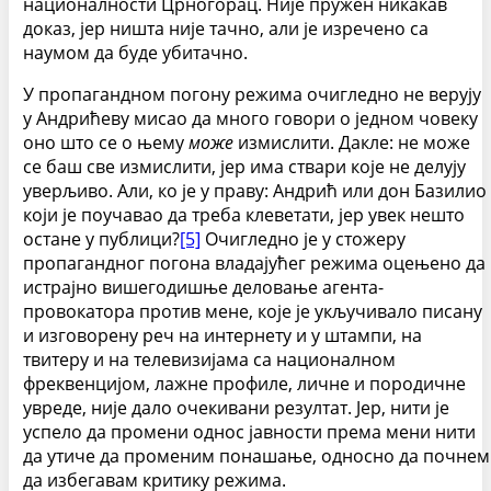
националности Црногорац. Није пружен никакав
доказ, јер ништа није тачно, али је изречено са
наумом да буде убитачно.
У пропагандном погону режима очигледно не верују
у Андрићеву мисао да много говори о једном човеку
оно што се о њему
може
измислити. Дакле: не може
се баш све измислити, јер има ствари које не делују
уверљиво. Али, ко је у праву: Андрић или дон Базилио
који је поучавао да треба клеветати, јер увек нешто
остане у публици?
[5]
Очигледно је у стожеру
пропагандног погона владајућег режима оцењено да
истрајно вишегодишње деловање агента-
провокатора против мене, које је укључивало писану
и изговорену реч на интернету и у штампи, на
твитеру и на телевизијама са националном
фреквенцијом, лажне профиле, личне и породичне
увреде, није дало очекивани резултат. Јер, нити је
успело да промени однос јавности према мени нити
да утиче да променим понашање, односно да почнем
да избегавам критику режима.