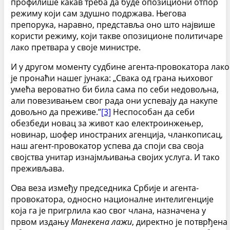
профилише какав треба да буде опозициони отпор
режиму који сам здушно подржава. Његова
препорука, наравно, представља оно што највише
користи режиму, који такве опозиционе политичаре
лако претвара у своје министре.
И у другом моменту судбине агента-провокатора лако
је пронаћи нашег јунака: „Свака од грана њиховог
умећа вероватно би била сама по себи недовољна,
али повезивањем свог рада они успевају да накупе
довољно да преживе.”
[3]
Неспособан да себи
обезбеди новац за живот као електроинжењер,
новинар, шофер иностраних агенција, чланкописац,
наш агент-провокатор успева да споји сва своја
својства унитар изнајмљивања својих услуга. И тако
преживљава.
Ова веза између председника Србије и агента-
провокатора, односно националне интелигенције
која га је пригрлила као свог члана, назначена у
првом издању
Манекена лажи
, директно је потврђена