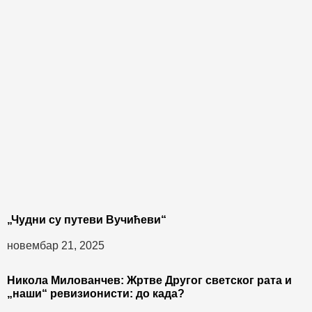
„Чудни су путеви Вучићеви“
новембар 21, 2025
Никола Милованчев: Жртве Другог светског рата и
„наши“ ревизионисти: до када?