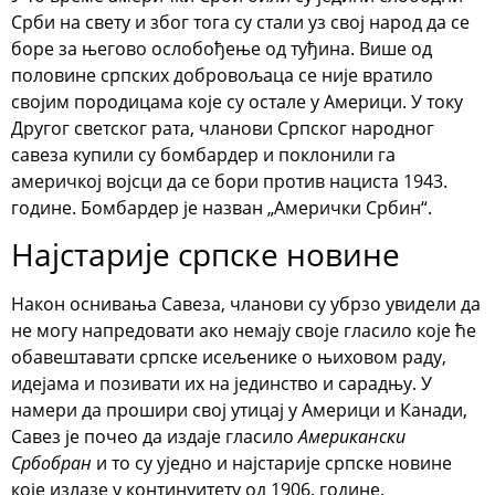
Срби на свету и због тога су стали уз свој народ да се
боре за његово ослобођење од туђина. Више од
половине српских добровољаца се није вратило
својим породицама које су остале у Америци. У току
Другог светског рата, чланови Српског народног
савеза купили су бомбардер и поклонили га
америчкој војсци да се бори против нациста 1943.
године. Бомбардер је назван „Амерички Србин“.
Најстарије српске новине
Након оснивања Савеза, чланови су убрзо увидели да
не могу напредовати ако немају своје гласило које ће
обавештавати српске исељенике о њиховом раду,
идејама и позивати их на јединство и сарадњу. У
намери да прошири свој утицај у Америци и Канади,
Савез је почео да издаје гласило
Американски
Србобран
и то су уједно и најстарије српске новине
које излазе у континуитету од 1906. године.