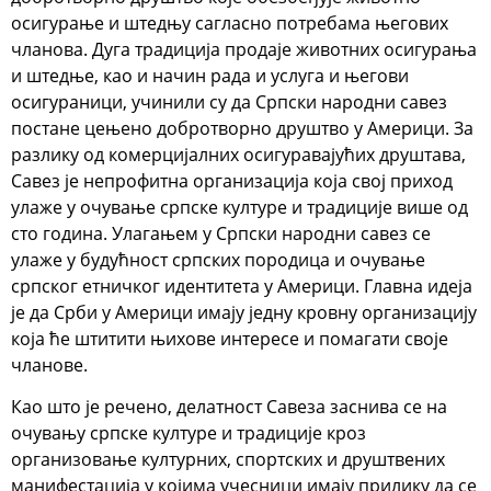
осигурање и штедњу сагласно потребама његових
чланова. Дуга традиција продаје животних осигурања
и штедње, као и начин рада и услуга и његови
осигураници, учинили су да Српски народни савез
постане цењено добротворно друштво у Америци. За
разлику од комерцијалних осигуравајућих друштава,
Савез је непрофитна организација која свој приход
улаже у очување српске културе и традиције више од
сто година. Улагањем у Српски народни савез се
улаже у будућност српских породица и очување
српског етничког идентитета у Америци. Главна идеја
је да Срби у Америци имају једну кровну организацију
која ће штитити њихове интересе и помагати своје
чланове.
Као што је речено, делатност Савеза заснива се на
очувању српске културе и традиције кроз
организовање културних, спортских и друштвених
манифестација у којима учесници имају прилику да се