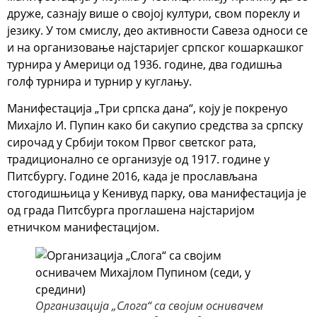
друже, сазнају више о својој култури, свом пореклу и
језику. У том смислу, део активности Савеза односи се
и на организовање најстаријег српског кошаркашког
турнира у Америци од 1936. године, два годишња
голф турнира и турнир у куглању.
Манифестација „Три српска дана“, коју је покренуо
Михајло И. Пупин како би сакупио средства за српску
сирочад у Србији током Првог светског рата,
традиционално се организује од 1917. године у
Питсбургу. Године 2016, када је прослављана
стогодишњица у Кенивуд парку, ова манифестација је
од града Питсбурга проглашена најстаријом
етничком манифестацијом.
Организација „Слога“ са својим оснивачем