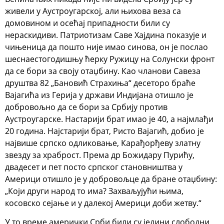
живели у Аустроугарској, али њихова веза са
домовином и осећај припадности били су
нераскидиви. Патриотизам Саве Хајдина показује и
чињеница да пошто није имао синова, он је послао
шеснаестогодишњу ћерку Ружицу на Солунски фронт
да се бори за своју отаџбину. Као чланови Савеза
друштва 82 „Бановић Страхиња“ десеторо браће
Вајагића из Герија у држави Индијана отишло је
добровољно да се бори за Србију против
Аустроугарске. Настарији брат имао је 40, а најмлађи
20 година. Најстарији брат, Ристо Вајагић, добио је
највише српско одликовање, Карађорђеву златну
звезду за храброст. Према др Божидару Пурићу,
двадесет и пет посто српског становништва у
Америци отишло је у добровољце да бране отаџбину:
„Који други народ то има? Захваљујући њима,
косовско сејање и у далекој Америци доби жетву.“
У то време амерички Срби били су једини слободни