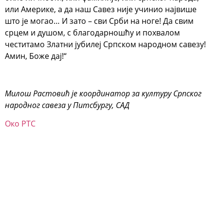
или Америке, а да наш Савез није учинио највише
што је могао… И зато – сви Срби на ноге! Да свим
срцем и душом, с благодарношћу и похвалом
честитамо Златни јубилеј Српском народном савезу!
Амин, Боже дај!“
Милош Растовић је координатор за културу Српског
народног савеза у Питсбургу, САД
Око РТС