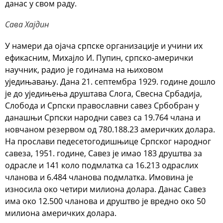
данас у свом раду.
Сава Хајдин
У намери да ојача српске организације и учини их
ефикасним, Михајло И. Пупин, српско-амерички
научник, радио је годинама на њиховом
уједињавању. Дана 21. септембра 1929. године дошло
је до уједињења друштава Слога, Свесна Србадија,
Слобода и Српски православни савез Србобран у
данашњи Српски народни савез са 19.764 члана и
новчаном резервом од 780.188.23 америчких долара.
На прослави педесетогодишњице Српског народног
савеза, 1951. године, Савез је имао 183 друштва за
одрасле и 141 коло подмлатка са 16.213 одраслих
чланова и 6.484 чланова подмлатка. Имовина је
износила око четири милиона долара. Данас Савез
има око 12.500 чланова и друштво је вредно око 50
милиона америчких долара.