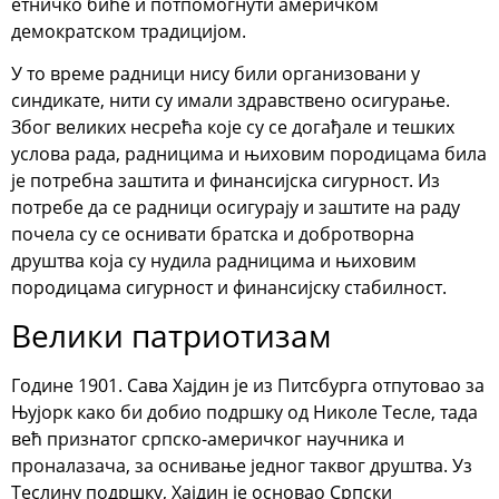
етничко биће и потпомогнути америчком
демократском традицијом.
У то време радници нису били организовани у
синдикате, нити су имали здравствено осигурање.
Због великих несрећа које су се догађале и тешких
услова рада, радницима и њиховим породицама била
је потребна заштита и финансијска сигурност. Из
потребе да се радници осигурају и заштите на раду
почела су се оснивати братска и добротворна
друштва која су нудила радницима и њиховим
породицама сигурност и финансијску стабилност.
Велики патриотизам
Године 1901. Сава Хајдин је из Питсбурга отпутовао за
Њујорк како би добио подршку од Николе Тесле, тада
већ признатог српско-америчког научника и
проналазача, за оснивање једног таквог друштва. Уз
Теслину подршку, Хајдин је основао Српски