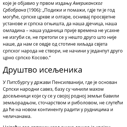
које је објавио у првом издању
Американског
Србобрана
(1906): „Подижи и помажи, гдје ти је год
могуће, српске цркве и олтаре, оснивај просвјетне
установе и српска огњишта, да наша дјечица, наша
омладина – наша узданица прије времена не усахне
не изгуби се, не претопи се у нешто друго што није
наше, да нам се овдје од стотине хиљада свјета
српског народа не створи, не начини у једанпут друго
црно српско Косово.“
Друштво исељеника
У Питсбургу у држави Пенсилванији, где је основан
Српски народни савез, базу су чинили махом
досељеници који су се у својој родној земљи бавили
земљорадњом, сточарством и риболовом, не слутећи
да ће на новом континенту радити у рудницима и
челичанама.