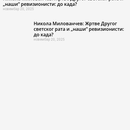
„наши“ ревизионисти: до када?
новембар 20, 2025
Никола Милованчев: Жртве Другог
светског рата и „наши“ ревизионисти:
до када?
новембар 20, 2025