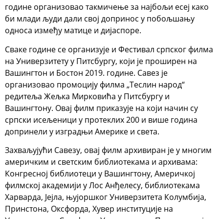
године организовао такмичење за најбољи есеј како
би млади људи дали свој допринос у побољшању
односа између матице и дијаспоре.
Сваке године се организује и Фестивал српског филма
на Универзитету у Питсбургу, који је проширен на
Вашингтон и Бостон 2019. године. Савез је
организовао промоцију филма „Теслин народ“
редитеља Жељка Мирковића у Питсбургу и
Вашингтону. Овај филм приказује на који начин су
српски исељеници у протеклих 200 и више година
допринели у изградњи Америке и света.
Захваљујући Савезу, овај филм архивиран је у многим
америчким и светским библиотекама и архивама:
Конгресној библиотеци у Вашингтону, Америчкој
филмској академији у Лос Анђелесу, библиотекама
Харварда, Јејла, њујоршког Универзитета Колумбија,
Принстона, Оксфорда, Хувер институције на