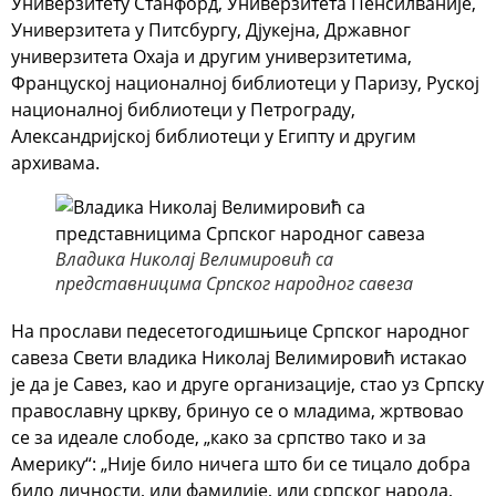
Универзитету Станфорд, Универзитета Пенсилваније,
Универзитета у Питсбургу, Дјукејна, Државног
универзитета Охаја и другим универзитетима,
Француској националној библиотеци у Паризу, Руској
националној библиотеци у Петрограду,
Александријској библиотеци у Египту и другим
архивама.
Владика Николај Велимировић са
представницима Српског народног савеза
На прослави педесетогодишњице Српског народног
савеза Свети владика Николај Велимировић истакао
је да је Савез, као и друге организације, стао уз Српску
православну цркву, бринуо се о младима, жртвовао
се за идеале слободе, „како за српство тако и за
Америку“: „Није било ничега што би се тицало добра
било личности, или фамилије, или српског народа,