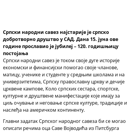
Српски народни савез најстарије је српско
добротворно друштво у САД. Дана 15. јуна ове
године прославио је јубилеј – 120. годишњицу
постојања
Српски народни савез је током своје дуге историје
економски и финансијски помогао своје чланове,
матицу, ученике и студенте у средњим школама и на
универзитетима, Српску православну цркву и дечије
црквене кампове, Коло српских сестара, спортске,
културне и друштвене манифестације које имају за
циљ очување и неговање српске културе, традиције и
наслеђа на америчком континенту.
Главни задатак Српског народног савеза би се могао
описати речима оца Саве Војводића из Питсбурга