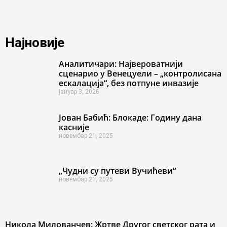
Најновије
Аналитичари: Највероватнији
сценарио у Венецуели – „контролисана
ескалација“, без потпуне инвазије
јануар 3, 2026
Јован Бабић: Блокаде: Годину дана
касније
новембар 21, 2025
„Чудни су путеви Вучићеви“
новембар 21, 2025
Никола Милованчев: Жртве Другог светског рата и