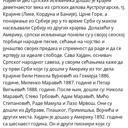
Највећи део српских исељеника дошао је крајем
деветнаестог века из српских делова Аустроугарске, тј.
Крајине (Лике, Кордуна и Баније), Црне Горе, а
понајмање из Србије јер у то време Срби су махом
насељавали Србију из других крајева. Долазећи у
Америку, српски исељеници понели су у својој сеоској
торбици народне песме, сећање на чојство и
јунаштво својих предака и спремност да раде и да се
жртвују за идеале слободе. Сава Хајдин, оснивач
Српског народног савеза, у својим сећањима каже да
су први Срби који су дошли у Америку из тог дела
Крајине били Никола Вујновић из Гомирја 1886.
године, Миленко Маравић 1887. године и Петар
Вигњевић 1888. године. После њих, дошли су: Никола
Маравић, Стево Трбовић, Адам Маравић, Мићо
Стипановић, Раде Мамула и Лазо Мрвош. Они су
дошли из Дубраве, Плашког, Примишља, Војнића и
других места. Хајдин је дошао у Америку 1892. године
са шеснаест година. Он и други пионири који су