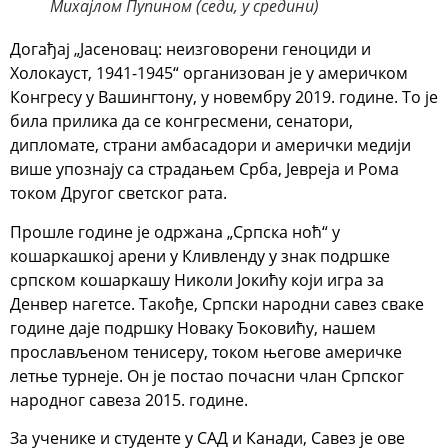
Михајлом Пупином (седи, у средини)
Догађај „Јасеновац: неизговорени геноциди и
Холокауст, 1941-1945“ организован је у америчком
Конгресу у Вашингтону, у новембру 2019. године. То је
била прилика да се конгресмени, сенатори,
дипломате, страни амбасадори и амерички медији
више упознају са страдањем Срба, Јевреја и Рома
током Другог светског рата.
Прошле године је одржана „Српска ноћ“ у
кошаркашкој арени у Кливленду у знак подршке
српском кошаркашу Николи Јокићу који игра за
Денвер нагетсе. Такође, Српски народни савез сваке
године даје подршку Новаку Ђоковићу, нашем
прослављеном тенисеру, током његове америчке
летње турнеје. Он је постао почасни члан Српског
народног савеза 2015. године.
За ученике и студенте у САД и Канади, Савез је ове