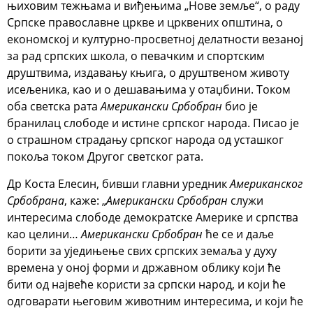
њиховим тежњама и виђењима „Нове земље“, о раду
Српске православне цркве и црквених општина, о
економској и културно-просветној делатности везаној
за рад српских школа, о певачким и спортским
друштвима, издавању књига, о друштвеном животу
исељеника, као и о дешавањима у отаџбини. Током
оба светска рата
Американски Србобран
био је
бранилац слободе и истине српског народа. Писао је
о страшном страдању српског народа од усташког
покоља током Другог светског рата.
Др Коста Елесин, бивши главни уредник
Американског
Србобрана
, каже: „
Американски Србобран
служи
интересима слободе демократске Америке и српства
као целини…
Американски Србобран
ће се и даље
борити за уједињење свих српских земаља у духу
времена у оној форми и државном облику који ће
бити од највеће користи за српски народ, и који ће
одговарати његовим животним интересима, и који ће