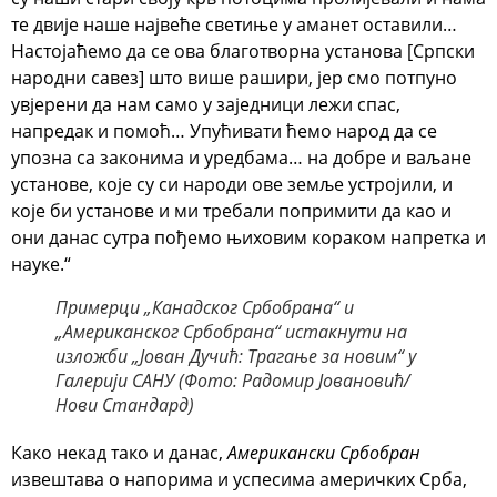
те двије наше највеће светиње у аманет оставили…
Настојаћемо да се ова благотворна установа [Српски
народни савез] што више рашири, јер смо потпуно
увјерени да нам само у заједници лежи спас,
напредак и помоћ… Упућивати ћемо народ да се
упозна са законима и уредбама… на добре и ваљане
установе, које су си народи ове земље устројили, и
које би установе и ми требали попримити да као и
они данас сутра пођемо њиховим кораком напретка и
науке.“
Примерци „Канадског Србобрана“ и
„Американског Србобрана“ истакнути на
изложби „Јован Дучић: Трагање за новим“ у
Галерији САНУ (Фото: Радомир Јовановић/
Нови Стандард)
Како некад тако и данас,
Американски Србобран
извештава о напорима и успесима америчких Срба,