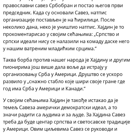
православни савез Србобран и постао његов први
председник. Када су основали Савез, натпис
организације постављен је на ћирилици. После
неколико дана, неко је уништио натпис. Хајдин је то
прокоментарисао у својим сећањима: „Српство и
српски идеали нису се налазили на комаду даске него
у нашим ватреним младићким срцима.“
Таква борба против нашег народа је Хајдину и другим
пионирима још више дала воље да истрају у
организовању Срба у Америци. Друштво се ускоро
развило у „снажно стабло које шири своје гране где
год има Срба у Америци и Канади.“
У својим сећањима Хајдин је такође истакао да је
темељ Савеза амерички демократски идеал, а то
значи радити са људима и за људе. За Хајдина Савез
треба да буде центар српства и светосавске традиције
у Америци. Овим циљевима Савез се руководи и