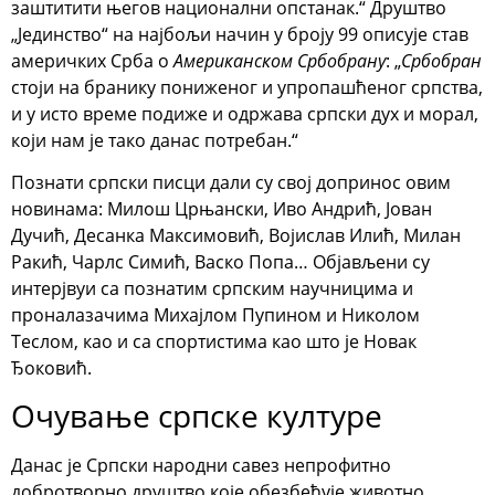
заштитити његов национални опстанак.“ Друштво
„Јединство“ на најбољи начин у броју 99 описује став
америчких Срба о
Американском Србобрану
: „
Србобран
стоји на бранику пониженог и упропашћеног српства,
и у исто време подиже и одржава српски дух и морал,
који нам је тако данас потребан.“
Познати српски писци дали су свој допринос овим
новинама: Милош Црњански, Иво Андрић, Јован
Дучић, Десанка Максимовић, Војислав Илић, Милан
Ракић, Чарлс Симић, Васко Попа… Објављени су
интерјвуи са познатим српским научницима и
проналазачима Михајлом Пупином и Николом
Теслом, као и са спортистима као што је Новак
Ђоковић.
Очување српске културе
Данас је Српски народни савез непрофитно
добротворно друштво које обезбеђује животно