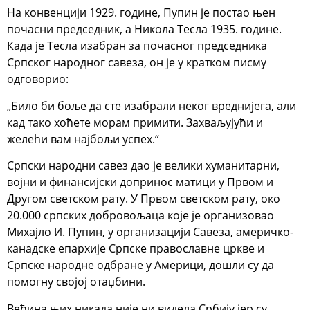
На конвенцији 1929. године, Пупин је постао њен
почасни председник, а Никола Тесла 1935. године.
Када је Тесла изабран за почасног председника
Српског народног савеза, он је у кратком писму
одговорио:
„Било би боље да сте изабрали неког вреднијега, али
кад тако хоћете морам примити. Захваљујући и
желећи вам најбољи успех.“
Српски народни савез дао је велики хуманитарни,
војни и финансијски допринос матици у Првом и
Другом светском рату. У Првом светском рату, око
20.000 српских добровољаца које је организовао
Михајло И. Пупин, у организацији Савеза, америчко-
канадске епархије Српске православне цркве и
Српске народне одбране у Америци, дошли су да
помогну својој отаџбини.
Већина њих никада није ни видела Србију јер су