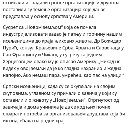
оснивали и градили српске организације и друштва
поставили су темеље организација које данас
представљају основу српства у Америци.
Сусрет са „Новом земљом“ која се почела
индустријализовати задао је патњу и горчину нашим
исељеницима до краја њихових живота. Др Божидар
Пурић, конзул Краљевине Срба, Хрвата и Словенаца у
Сан Франциску и Чикагу, у сусрету са једним
Херцеговцем овако му је описао Америку: „Никад не
видех у овој земљи да је ко гладна нахранио и жедна
напојио. Ако немаш пара, умрећеш као пас на улици.“
Српски исељеници, када су се окупљали на својим
скуповима, углавном су причали о завичају који су
оставили и о животу у „Новој земљи“. Отргнутост од
завичаја и дома учинила је да се код њих почне
стварати потреба за организовањем друштава која би
их подсећала на родни крај.