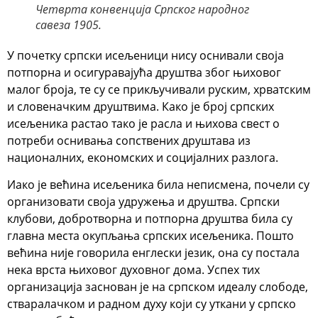
Четврта конвенција Српског народног
савеза 1905.
У почетку српски исељеници нису оснивали своја
потпорна и осигуравајућа друштва због њиховог
малог броја, те су се прикључивали руским, хрватским
и словеначким друштвима. Како је број српских
исељеника растао тако је расла и њихова свест о
потреби оснивања сопствених друштава из
националних, економских и социјалних разлога.
Иако је већина исељеника била неписмена, почели су
организовати своја удружења и друштва. Српски
клубови, добротворна и потпорна друштва била су
главна места окупљања српских исељеника. Пошто
већина није говорила енглески језик, она су постала
нека врста њиховог духовног дома. Успех тих
организација заснован је на српском идеалу слободе,
стваралачком и радном духу који су уткани у српско