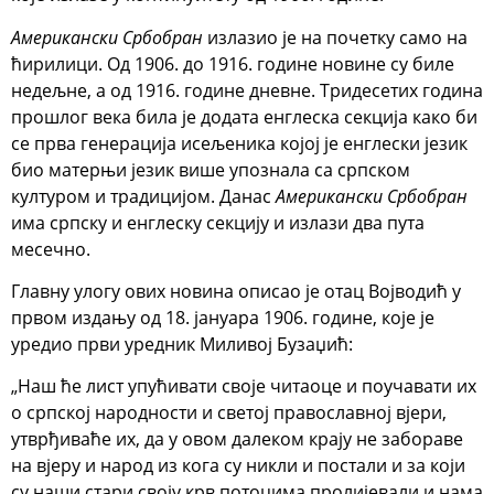
Американски Србобран
излазио је на почетку само на
ћирилици. Од 1906. до 1916. године новине су биле
недељне, а од 1916. године дневне. Тридесетих година
прошлог века била је додата енглеска секција како би
се прва генерација исељеника којој је енглески језик
био матерњи језик више упознала са српском
културом и традицијом. Данас
Американски Србобран
има српску и енглеску секцију и излази два пута
месечно.
Главну улогу ових новина описао је отац Војводић у
првом издању од 18. јануара 1906. године, које је
уредио први уредник Миливој Бузаџић:
„Наш ће лист упућивати своје читаоце и поучавати их
о српској народности и светој православној вјери,
утврђиваће их, да у овом далеком крају не забораве
на вјеру и народ из кога су никли и постали и за који
су наши стари своју крв потоцима пролијевали и нама