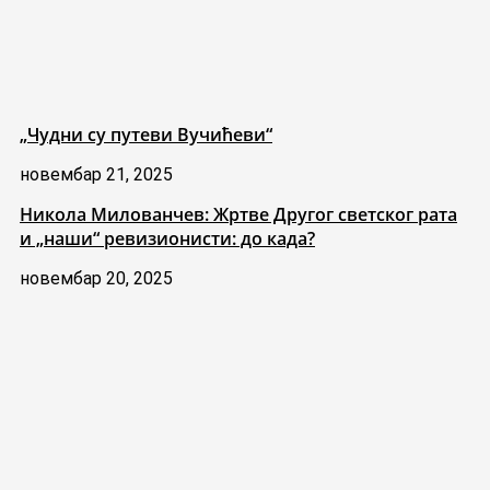
„Чудни су путеви Вучићеви“
новембар 21, 2025
Никола Милованчев: Жртве Другог светског рата
и „наши“ ревизионисти: до када?
новембар 20, 2025