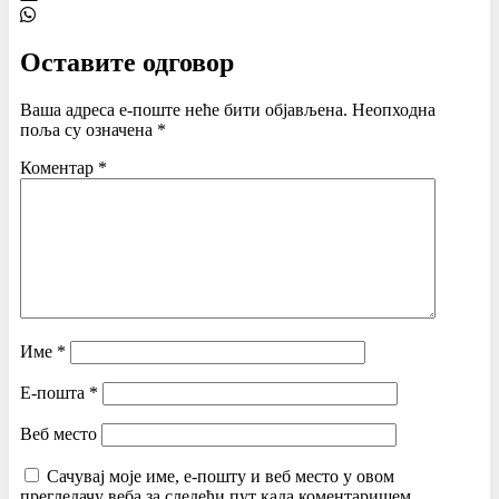
Оставите одговор
Ваша адреса е-поште неће бити објављена.
Неопходна
поља су означена
*
Коментар
*
Име
*
Е-пошта
*
Веб место
Сачувај моје име, е-пошту и веб место у овом
прегледачу веба за следећи пут када коментаришем.