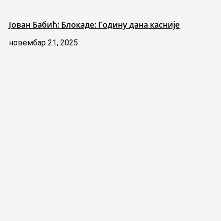
Јован Бабић: Блокаде: Годину дана касније
новембар 21, 2025