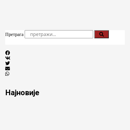
Претрага
Најновије