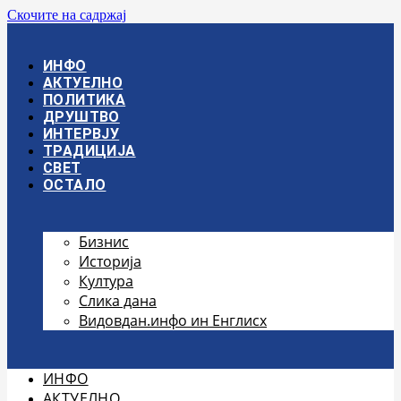
Скочите на садржај
ИНФО
АКТУЕЛНО
ПОЛИТИКА
ДРУШТВО
ИНТЕРВЈУ
ТРАДИЦИЈА
СВЕТ
ОСТАЛО
Бизнис
Историја
Култура
Слика дана
Видовдан.инфо ин Енглисх
ИНФО
АКТУЕЛНО