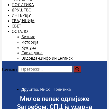
ПОЛИТИКА
ДРУШТВО
ИНТЕРВЈУ
ТРАДИЦИЈА
СВЕТ
ОСТАЛО
Бизнис
Историја
Култура
Слика дана
Видовдан.инфо ин Енглисх
Претрага
Друштво
,
Инфо
,
Политика
Милов лелек одлијеже
Загребом: СПЦ је ударна