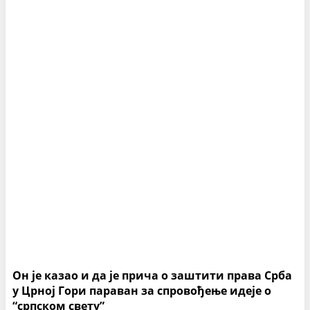
Он је казао и да је прича о заштити права Срба
у Црној Гори параван за спровођење идеје о
“српском свету”