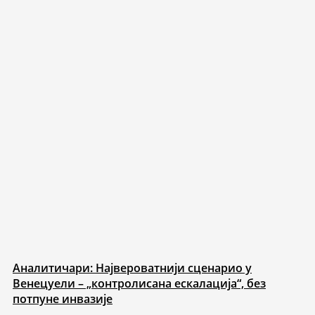
Аналитичари: Највероватнији сценарио у
Венецуели – „контролисана ескалација“, без
потпуне инвазије