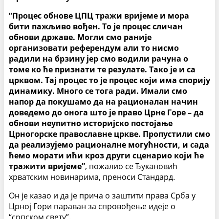
”Процес обнове ЦПЦ тражи вријеме и мора
бити пажљиво вођен. То је процес сличан
обнови државе. Могли смо раније
организовати референдум али то нисмо
радили на брзину јер смо водили рачуна о
томе ко ће признати те резулате. Тако је и са
црквом. Тај процес то је процес који има спорију
динамику. Много се тога ради. Имали смо
напор да покушамо да на рационалан начин
доведемо до онога што је право Црне Горе – да
обнови неупитно историјско постојање
Црногорске православне цркве. Пропустили смо
да реализујемо рационалне могућности, и сада
ћемо морати ићи кроз други сценарио који ће
тражити вријеме”
, пожалио се Ђукановић
хрватским новинарима, преноси Стандард.
Он је казао и да је прича о заштити права Срба у
Црној Гори параван за спровођење идеје о
“српском свету”.