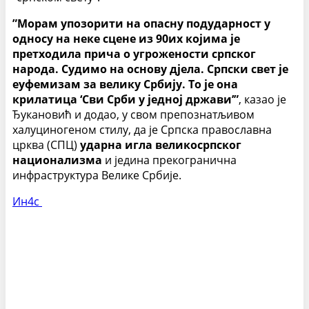
”Морам упозорити на опасну подударност у
односу на неке сцене из 90их којима је
претходила прича о угрожености српског
народа. Судимо на основу дјела. Српски свет је
еуфемизам за велику Србију. То је она
крилатица ‘Сви Срби у једној држави’”
, казао је
Ђукановић и додао, у свом препознатљивом
халуциногеном стилу, да је Српска православна
црква (СПЦ)
ударна игла великосрпског
национализма
и једина прекогранична
инфраструктура Велике Србије.
Ин4с