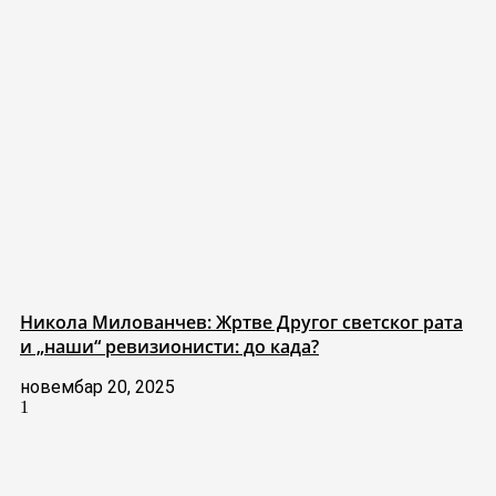
Никола Милованчев: Жртве Другог светског рата
и „наши“ ревизионисти: до када?
новембар 20, 2025