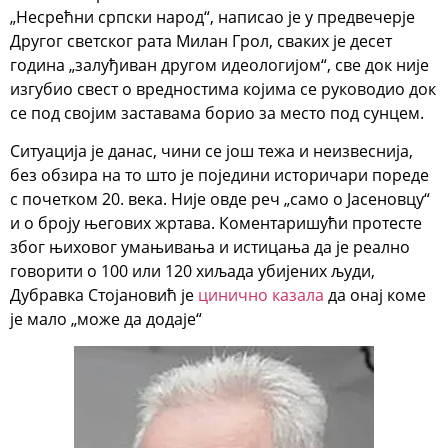
„Несрећни српски народ“, написао је у предвечерје
Другог светског рата Милан Грол, сваких је десет
година „залуђиван другом идеологијом“, све док није
изгубио свест о вредностима којима се руководио док
се под својим заставама борио за место под сунцем.
Ситуација је данас, чини се још тежа и неизвеснија,
без обзира на то што је поједини историчари пореде
с почетком 20. века. Није овде реч „само о Јасеновцу“
и о броју његових жртава. Коментаришући протесте
због њиховог умањивања и истицања да је реално
говорити о 100 или 120 хиљада убијених људи,
Дубравка Стојановић је
цинично казала
да онај коме
је мало „може да додаје“