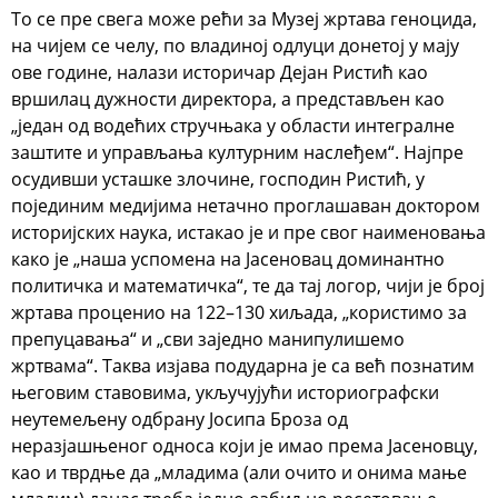
То се пре свега може рећи за Музеј жртава геноцида,
на чијем се челу, по владиној одлуци донетој у мају
ове године, налази историчар Дејан Ристић као
вршилац дужности директора, а представљен као
„један од водећих стручњака у области интегралне
заштите и управљања културним наслеђем“. Најпре
осудивши усташке злочине, господин Ристић, у
појединим медијима нетачно проглашаван доктором
историјских наука, истакао је и пре свог наименовања
како је „наша успомена на Јасеновац доминантно
политичка и математичка“, те да тај логор, чији је број
жртава проценио на 122–130 хиљада, „користимо за
препуцавања“ и „сви заједно манипулишемо
жртвама“. Таква изјава подударна је са већ познатим
његовим ставовима, укључујући историографски
неутемељену одбрану Јосипа Броза од
неразјашњеног односа који је имао према Јасеновцу,
као и тврдње да „младима (али очито и онима мање