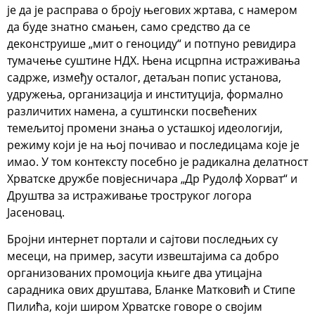
је да је расправа о броју његових жртава, с намером
да буде знатно смањен, само средство да се
деконструише „мит о геноциду“ и потпуно ревидира
тумачење суштине НДХ. Њена исцрпна истраживања
садрже, између осталог, детаљан попис установа,
удружења, организација и институција, формално
различитих намена, а суштински посвећених
темељитој промени знања о усташкој идеологији,
режиму који је на њој почивао и последицама које је
имао. У том контексту посебно је радикална делатност
Хрватске дружбе повјесничара „Др Рудолф Хорват“ и
Друштва за истраживање троструког логора
Јасеновац.
Бројни интернет портали и сајтови последњих су
месеци, на пример, засути извештајима са добро
организованих промоција књиге два утицајна
сарадника ових друштава, Бланке Матковић и Стипе
Пилића, који широм Хрватске говоре о својим