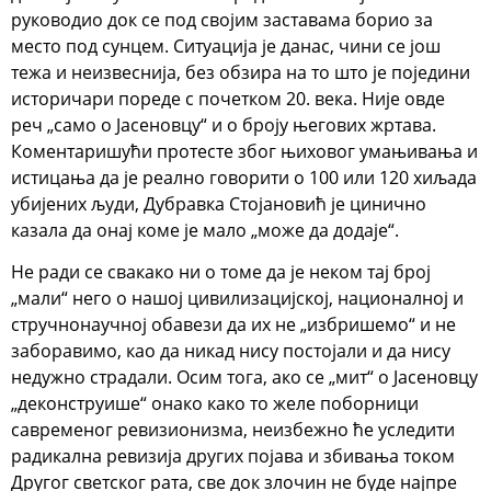
руководио док се под својим заставама борио за
место под сунцем. Ситуација је данас, чини се још
тежа и неизвеснија, без обзира на то што је поједини
историчари пореде с почетком 20. века. Није овде
реч „само о Јасеновцу“ и о броју његових жртава.
Коментаришући протесте због њиховог умањивања и
истицања да је реално говорити о 100 или 120 хиљада
убијених људи, Дубравка Стојановић је цинично
казала да онај коме је мало „може да додаје“.
Не ради се свакако ни о томе да је неком тај број
„мали“ него о нашој цивилизацијској, националној и
стручнонаучној обавези да их не „избришемо“ и не
заборавимо, као да никад нису постојали и да нису
недужно страдали. Осим тога, ако се „мит“ о Јасеновцу
„деконструише“ онако како то желе поборници
савременог ревизионизма, неизбежно ће уследити
радикална ревизија других појава и збивања током
Другог светског рата, све док злочин не буде најпре