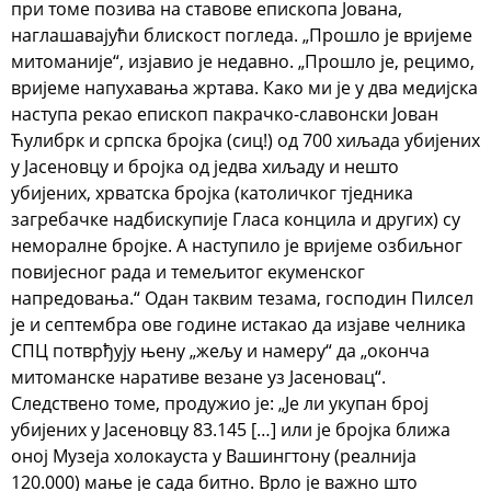
при томе позива на ставове епископа Јована,
наглашавајући блискост погледа. „Прошло је вријеме
митоманије“, изјавио је недавно. „Прошло је, рецимо,
вријеме напухавања жртава. Како ми је у два медијска
наступа рекао епископ пакрачко-славонски Јован
Ћулибрк и српска бројка (сиц!) од 700 хиљада убијених
у Јасеновцу и бројка од једва хиљаду и нешто
убијених, хрватска бројка (католичког тједника
загребачке надбискупије Гласа концила и других) су
неморалне бројке. А наступило је вријеме озбиљног
повијесног рада и темељитог екуменског
напредовања.“ Одан таквим тезама, господин Пилсел
је и септембра ове године истакао да изјаве челника
СПЦ потврђују њену „жељу и намеру“ да „оконча
митоманске наративе везане уз Јасеновац“.
Следствено томе, продужио је: „Је ли укупан број
убијених у Јасеновцу 83.145 […] или је бројка ближа
оној Музеја холокауста у Вашингтону (реалнија
120.000) мање је сада битно. Врло је важно што