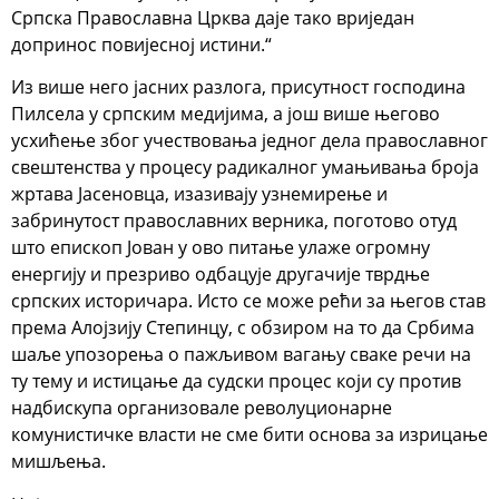
Српска Православна Црква даје тако вриједан
допринос повијесној истини.“
Из више него јасних разлога, присутност господина
Пилсела у српским медијима, а још више његово
усхићење због учествовања једног дела православног
свештенства у процесу радикалног умањивања броја
жртава Јасеновца, изазивају узнемирење и
забринутост православних верника, поготово отуд
што епископ Јован у ово питање улаже огромну
енергију и презриво одбацује другачије тврдње
српских историчара. Исто се може рећи за његов став
према Алојзију Степинцу, с обзиром на то да Србима
шаље упозорења о пажљивом вагању сваке речи на
ту тему и истицање да судски процес који су против
надбискупа организовале револуционарне
комунистичке власти не сме бити основа за изрицање
мишљења.