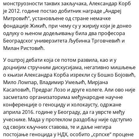
монструозности таквих закључака, Александар Корб
је 2012. године постао добитник награде „Андреј
Митровић“, установљене од стране немачке
фондације Жикић, при чему су у жирију који је донео
одлуку о њеном додељивању била два професора
Београдског универзитета Љубинка Трговчевић и
Милан Ристовић.
У оштрој дебати која се потом развила, као и у
доцнијим стручним дискусијама, негативно мишљење
о књизи Александра Корба изрекли су Бошко Бојовић,
Мило Ломпар, Владимир Умељић, Мирјана
Касаповић, Предраг Лозо и друге колеге. Али ово није
засметало организаторима међународне научне
конференције о геноциду и холокаусту, одржане
априла 2016. године у Београду, да га уврсте међу
учеснике. Мада у протеклом раздобљу није одступио
од својих кључних ставова, те и даље негира
постојање геноцида у НДХ, особито „српске“ процене