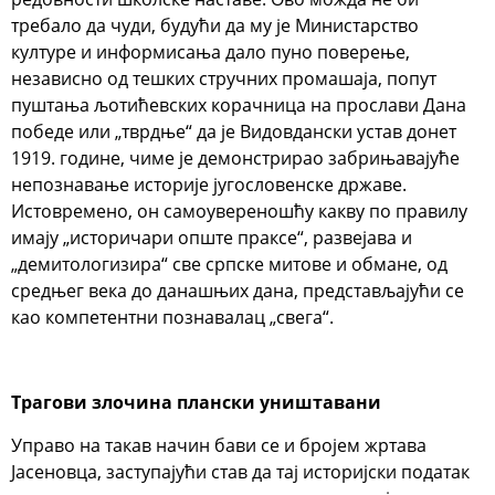
требало да чуди, будући да му је Министарство
културе и информисања дало пуно поверење,
независно од тешких стручних промашаја, попут
пуштања љотићевских корачница на прослави Дана
победе или „тврдње“ да је Видовдански устав донет
1919. године, чиме је демонстрирао забрињавајуће
непознавање историје југословенске државе.
Истовремено, он самоувереношћу какву по правилу
имају „историчари опште праксе“, развејава и
„демитологизира“ све српске митове и обмане, од
средњег века до данашњих дана, представљајући се
као компетентни познавалац „свега“.
Трагови злочина плански уништавани
Управо на такав начин бави се и бројем жртава
Јасеновца, заступајући став да тај историјски податак