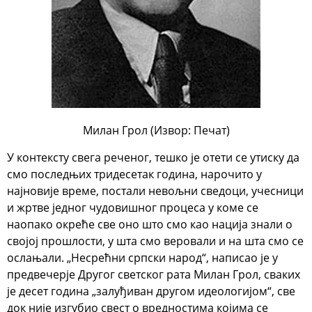
Милан Грол (Извор: Печат)
У контексту свега реченог, тешко је отети се утиску да
смо последњих тридесетак година, нарочито у
најновије време, постали невољни сведоци, учесници
и жртве једног чудовишног процеса у коме се
наопако окреће све оно што смо као нација знали о
својој прошлости, у шта смо веровали и на шта смо се
ослањали. „Несрећни српски народ“, написао је у
предвечерје Другог светског рата Милан Грол, сваких
је десет година „залуђиван другом идеологијом“, све
док није изгубио свест о вредностима којима се