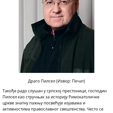
Драго Пилсел (Извор: Печат)
Такође радо слушан у српској престоници, господин
Пилсел као стручњак за историју Римокатоличке
цркве знатну пажњу посвећује изјавама и
активностима православног свештенства. Често се