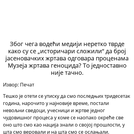
Због чега водећи медији неретко тврде
како су се „историчари сложили“ да број
јасеновачких жртава одговара проценама
Музеја жртава геноцида? То једноставно
није тачно.
Извор: Печат
Тешко је отети се утиску да смо последњих тридесетак
година, нарочито у најновије време, постали
невољни сведоци, учесници и жртве једног
чудовишног процеса у коме се наопако окреће све
оно што смо као нација знали о својој прошлости, у
шта смо веровали и на шта смо се ослањали.