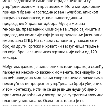
може садржавати само оне страдалнике који су
утврђени именом и презименом. Исти методолошки
принцип брани и господин Јован Ћулибрк, епископ
пакрачко-славонски, иначе вишегодишњи
председник Управног одбора Музеја жртава
геноцида, председник Комисије за Старо сајмиште и
председник комисије коју је за проучавање Јасеновца
именовала СПЦ. На таквом становишту налазе се и
бројни други, српски и хрватски заступници тврдње
по којој број јасеновачких жртава није већи од 120
хиљада.
Међутим, далеко је више оних историчара који скрећу
пажњу на неколико важних момената, позивајући се
на већ наведена мишљења савременика о разлозима
немогућности прецизног утврђивања броја убијених.
У том контексту, истиче се да је више људи убијено
приликом довођења у логор, те да су трагови злочина
плански уништавани. Осим тога, тешко је не