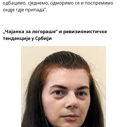
одбацимо, сједнемо, одморимо се и поспремимо
ондје гдје припада“.
„Чајанка за логораше“ и ревизионистичке
тенденције у Србији