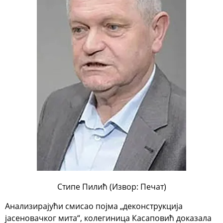
Стипе Пилић (Извор: Печат)
Анализирајући смисао појма „деконструкција
јасеновачког мита“, колегиница Касаповић доказала