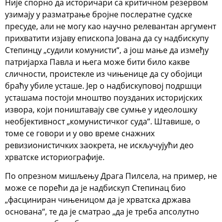
Није спорно да историчари са критичном резервом
узимају у разматрање бројне послератне судске
пресуде, али не могу као научно релевантан аргумент
прихватити изјаву епископа Јована да су надбискупу
Степинцу „судили комунисти“, а још мање да између
патријарха Павла и њега може бити било какве
сличности, проистекле из чињенице да су обојици
браћу убиле усташе. Јер о надбискуповој подршци
усташама постоји мноштво поузданих историјских
извора, који поништавају све сумње у идеолошку
необјективност „комунистичког суда“. Штавише, о
томе се говори и у ово време снажних
ревизионистичких заокрета, не искључујући део
хрватске историографије.
По опрезном мишљењу Драга Пилсела, на пример, не
може се порећи да је надбискуп Степинац био
„фасциниран чињеницом да је хрватска држава
основана“, те да је сматрао „да је треба апсолутно