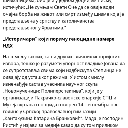
шизматицима, био је и у једном доцнијем писму,
истичући: „Не сумњам Свети Оче да се овдје води
очајна борба на живот или смрт између шизме која је
представљена у српству и католичанства
представљеног у Хрватима.“
„Историчари“ који поричу геноцидне намере
НДХ
На темељу таквих, као и других сличних историјских
извора, тешко је разумети упорност владике Јована да
се супротставља свима који надбискупа Степинца не
одвајају од усташког режима. У истом смислу
изненађује састав учесника научног скупа
„Новомученици: Полиперспектива“, који је у
организацији Пакрачко-славонске епархије СПЦ и
Музеја жртава геноцида отворен 14. септембра ове
године у Српској православној гимназији
„Кантакузина Катарина Бранковић“. Мада је господин
Ристић у изјави за медије казао да су том приликом