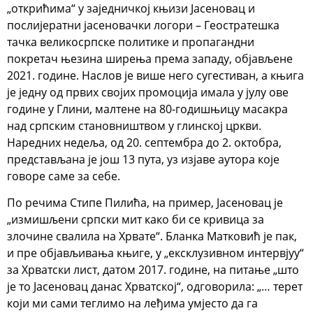
„открићима“ у заједничкој књизи Јасеновац и
послијератни јасеновачки логори – Геостратешка
тачка великосрпске политике и пропагандни
покретач њезина ширења према западу, објављене
2021. године. Наслов је више него сугестиван, а књига
је једну од првих својих промоција имала у јулу ове
године у Глини, малтене на 80-годишњицу масакра
над српским становништвом у глинској цркви.
Наредних недеља, од 20. септембра до 2. октобра,
представљана је још 13 пута, уз изјаве аутора које
говоре саме за себе.
По речима Стипе Пилића, на пример, Јасеновац је
„измишљени српски мит како би се кривица за
злочине свалила на Хрвате“. Бланка Матковић је пак,
и пре објављивања књиге, у „ексклузивном интервјуу“
за Хрватски лист, датом 2017. године, на питање „што
је то Јасеновац данас Хрватској“, одговорила: „… терет
који ми сами теглимо на леђима умјесто да га