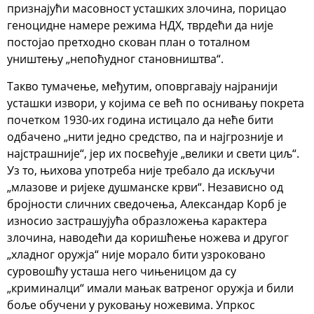
признајући масовност усташких злочина, порицао
геноцидне намере режима НДХ, тврдећи да није
постојао претходно скован план о тоталном
уништењу „непоћудног становништва“.
Такво тумачење, међутим, оповргавају најранији
усташки извори, у којима се већ по оснивању покрета
почетком 1930-их година истицало да неће бити
одбачено „нити једно средство, па и најгрозније и
најстрашније“, јер их посвећује „велики и свети циљ“.
Уз то, њихова употреба није требало да искључи
„млазове и ријеке душманске крви“. Независно од
бројности сличних сведочења, Александар Корб је
износио застрашујућа образложења карактера
злочина, наводећи да коришћење ножева и другог
„хладног оружја“ није морало бити узроковано
суровошћу усташа него чињеницом да су
„криминалци“ имали мањак ватреног оружја и били
боље обучени у руковању ножевима. Упркос