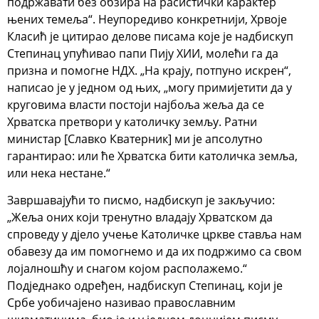
подржавати без обзира на расистички карактер
њених темеља“. Неупоредиво конкретнији, Хрвоје
Класић је цитирао делове писама које је надбискуп
Степинац упућивао папи Пију XИИ, молећи га да
призна и помогне НДХ. „На крају, потпуно искрен“,
написао је у једном од њих, „могу примијетити да у
круговима власти постоји најбоља жеља да се
Хрватска претвори у католичку земљу. Ратни
министар [Славко Кватерник] ми је апсолутно
гарантирао: или ће Хрватска бити католичка земља,
или нека нестане.“
Завршавајући то писмо, надбискуп је закључио:
„Жеља оних који тренутно владају Хрватском да
спроведу у дјело учење Католичке цркве ставља нам
обавезу да им помогнемо и да их подржимо са свом
лојалношћу и снагом којом располажемо.“
Подједнако одређен, надбискуп Степинац, који је
Србе уобичајено називао православним