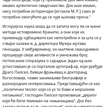
имамо аутентично сведочанство. Док њих имамо,
нису потребни историчари [истакла М. Р.] само је
потребно омогућити да се чује њихова прича.“
Историјска наука мора да се запита могу ли се њени
методи истовремено бранити, а они који их
примењују одбацивати као непотребни и за шта се у
ствари залаже в. д. директора Музеја жртава
геноцида. У међувремену, он малтене свакодневно
проширује своје активности и умножава број
потписаних споразума о сарадњи. Један од њих
успостављен је са порталом аутограф.хр, који уређује
Драго Пилсел, бивши фрањевац и докторанд
богословије, човек занимљиве биографије и
разнородних интересовања. Представљајући се као
„политички теолог који се уз то бави и моралним
питањима“, господин Пилсел промовише „дијалог
који ће бити темељен на чињеницама“. Док без
зазора истиче да је „син усташе“, који је у емиграцији