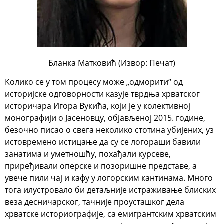
Бланка Матковић (Извор: Печат)
Колико се у том процесу може „одморити“ од
историјске одговорности казује тврдња хрватског
историчара Игора Вукића, који је у колективној
монографији о Јасеновцу, објављеној 2015. године,
безочно писао о свега неколико стотина убијених, уз
истовремено истицање да су се логораши бавили
занатима и уметношћу, похађали курсеве,
приређивали оперске и позоришне представе, а
увече пили чај и кафу у логорским кантинама. Много
тога илустровало би детаљније истраживање блиских
веза десничарског, тачније проусташког дела
хрватске историографије, са емигрантским хрватским