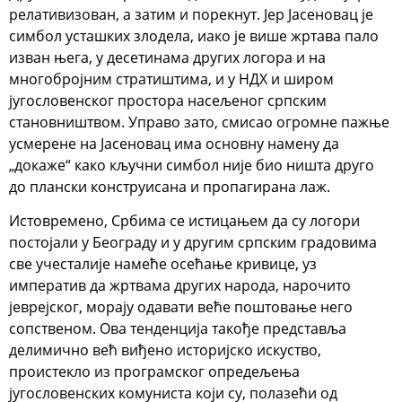
релативизован, а затим и порекнут. Јер Јасеновац је
симбол усташких злодела, иако је више жртава пало
изван њега, у десетинама других логора и на
многобројним стратиштима, и у НДХ и широм
југословенског простора насељеног српским
становништвом. Управо зато, смисао огромне пажње
усмерене на Јасеновац има основну намену да
„докаже“ како кључни симбол није био ништа друго
до плански конструисана и пропагирана лаж.
Истовремено, Србима се истицањем да су логори
постојали у Београду и у другим српским градовима
све учесталије намеће осећање кривице, уз
императив да жртвама других народа, нарочито
јеврејског, морају одавати веће поштовање него
сопственом. Ова тенденција такође представља
делимично већ виђено историјско искуство,
проистекло из програмског опредељења
југословенских комуниста који су, полазећи од