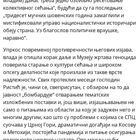
младим) данас треба једно озбиљно ресетовање
колективног сећања“, будући да су га последњих
„тридесет мучних шовенских година замаглили и
мистификовали управо националистички историчари
обеју страна. Уз благослов политичке врхушке,
наравно“.
Упркос повременој противречности његових изјава,
влада је отишла корак даље и Музеју жртава геноцида
поверила старање о култури сећања и широком
опсегу делатности које произлазе из такве врсте
надлежности. Свих протеклих месеци господин
Ристић је, чини се, свеприсутан, с обзиром на то да
јавност „бомбардује“ отварањем тематских
изложбених поставки и, још више, изјашњавањем не
само о питањима из области за коју је задужен него и
многим другим, као што су проблеми с којима се СПЦ
суочава у Црној Гори, драматични догађаји на Косову
и Метохији, постојећа пандемија и питање осигурања
редовности школске наставе. Ово можда не би