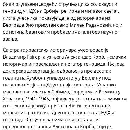
били окупљени „водећи стручњаци за холокауст и
геноцид у НДХ из Србије, региона и читавог света“,
листа учесника показује да је од историчара из
Београда био присутан само Милан Радановић, који
се истина бави овим проблемима, али без научног
звања.
Са стране хрватских историчара учествовао је
Владимир Гајгер, а уз њега Александар Корб, немачки
историчар и прослављени негатор геноцида. Његова
докторска дисертација, одбрањена пре десетак
година на Хумболт универзитету у Берлину под
насловом У сјенци Другог свјетског рата. Усташко
масовно насиље над Србима, Јеврејима и Ромима у
Хрватској 1941−1945, објављена је потом на немачком
и енглеском језику, привлачећи интересовање
многих истраживача Другог светског рата, НДХ и
геноцида. Стручно занимање изазвали су
првенствено ставови Александра Корба, који је,