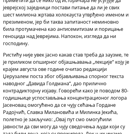
приметити да се нико од историчара не усуђује да
јеврејској заједници постави питање да ли је свих
шест милиона жртава холокауста утврђено именом и
презименом, јер би таква запитаност неминовно
била протумачена као антисемитизам и порицање
геноцида над Јеврејима. Напокон, изгледа да ни
господину.
Ристићу није увек јасно какав став треба да заузме, те
је приликом опширног објашњавања „лекције“ коју је
крајем августа ове године очитао редакцији
Џерузалем поста због објављивања спорног текста
наводног „Давида Голдмана“, дао прилично
контрадикторну изјаву. Говорећи како је поводом 80-
годишњице успостављања концентрационог логора
Јасеновац омогућено да се чују сећања Гордане
Радојчић, Славка Милановића и Милинка Јекића,
полетно је закључио: „Овај пут смо омогућили
јавности да сви могу да чују сведочења људи који су
тада били деца, која су преживела. Док њих имамо,