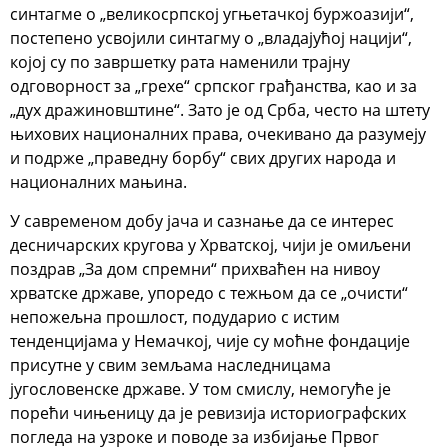
синтагме о „великосрпској угњетачкој буржоазији“,
постепено усвојили синтагму о „владајућој нацији“,
којој су по завршетку рата наменили трајну
одговорност за „грехе“ српског грађанства, као и за
„дух дражиновштине“. Зато је од Срба, често на штету
њихових националних права, очекивано да разумеју
и подрже „праведну борбу“ свих других народа и
националних мањина.
У савременом добу јача и сазнање да се интерес
десничарских кругова у Хрватској, чији је омиљени
поздрав „За дом спремни“ прихваћен на нивоу
хрватске државе, упоредо с тежњом да се „очисти“
непожељна прошлост, подударио с истим
тенденцијама у Немачкој, чије су моћне фондације
присутне у свим земљама наследницама
југословенске државе. У том смислу, немогуће је
порећи чињеницу да је ревизија историографских
погледа на узроке и поводе за избијање Првог