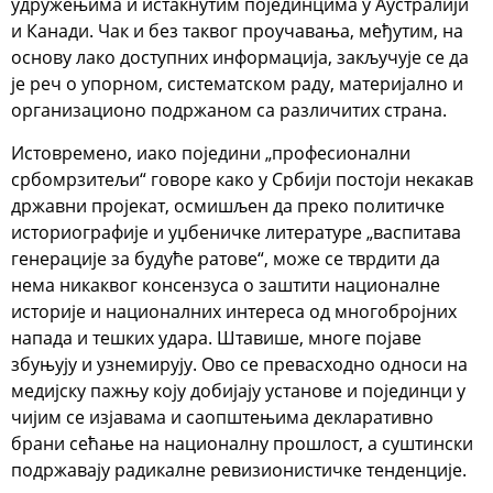
удружењима и истакнутим појединцима у Аустралији
и Канади. Чак и без таквог проучавања, међутим, на
основу лако доступних информација, закључује се да
је реч о упорном, систематском раду, материјално и
организационо подржаном са различитих страна.
Истовремено, иако поједини „професионални
србомрзитељи“ говоре како у Србији постоји некакав
државни пројекат, осмишљен да преко политичке
историографије и уџбеничке литературе „васпитава
генерације за будуће ратове“, може се тврдити да
нема никаквог консензуса о заштити националне
историје и националних интереса од многобројних
напада и тешких удара. Штавише, многе појаве
збуњују и узнемирују. Ово се превасходно односи на
медијску пажњу коју добијају установе и појединци у
чијим се изјавама и саопштењима декларативно
брани сећање на националну прошлост, а суштински
подржавају радикалне ревизионистичке тенденције.