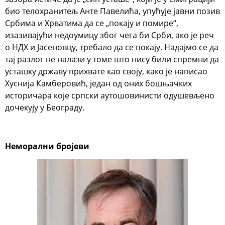
био телохранитељ Анте Павелића, упућује јавни позив
Србима и Хрватима да се „покају и помире“,
изазивајући недоумицу због чега би Срби, ако је реч
о НДХ и Јасеновцу, требало да се покају. Надајмо се да
тај разлог не налази у томе што нису били спремни да
усташку државу прихвате као своју, како је написао
Хуснија Камберовић, један од оних бошњачких
историчара које српски аутошовинисти одушевљено
дочекују у Београду.
Неморални бројеви