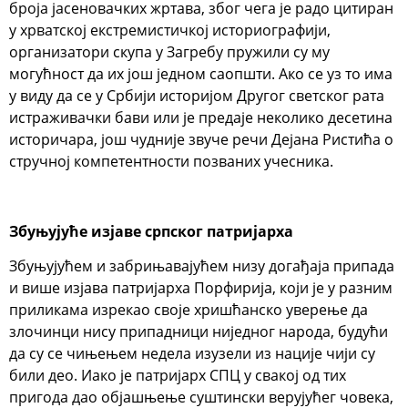
броја јасеновачких жртава, због чега је радо цитиран
у хрватској екстремистичкој историографији,
организатори скупа у Загребу пружили су му
могућност да их још једном саопшти. Ако се уз то има
у виду да се у Србији историјом Другог светског рата
истраживачки бави или је предаје неколико десетина
историчара, још чудније звуче речи Дејана Ристића о
стручној компетентности позваних учесника.
Збуњујуће изјаве српског патријарха
Збуњујућем и забрињавајућем низу догађаја припада
и више изјава патријарха Порфирија, који је у разним
приликама изрекао своје хришћанско уверење да
злочинци нису припадници ниједног народа, будући
да су се чињењем недела изузели из нације чији су
били део. Иако је патријарх СПЦ у свакој од тих
пригода дао објашњење суштински верујућег човека,